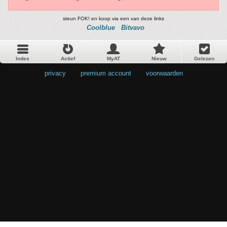
steun FOK! en koop via een van deze links
Coolblue
Bitvavo
Index
Actief
MyAT
Nieuw
Gelezen
privacy
•
premium account
•
voorwaarden