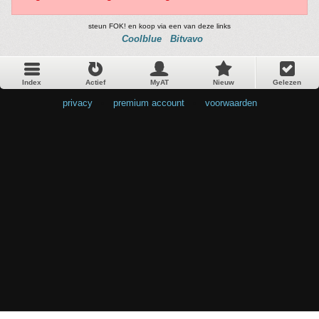
steun FOK! en koop via een van deze links
Coolblue
Bitvavo
Index
Actief
MyAT
Nieuw
Gelezen
privacy
•
premium account
•
voorwaarden