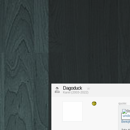
Dagoduck
Karel (2003-2022)
quote:
unde
Bekij