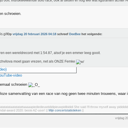
ijd ooit. Indrukwekkende solo race, ook al deden er nog wel wat figuranten achter
en schroeien.
Op
vrijdag 20 februari 2026 04:18
schreef
DeeBee
het volgende:
ren een wereldrecord met 1:54.87, alsof je een emmer leeg gooit.
chvilova moet gaan vrezen, net als ONZE Femke
deo)
YouTube-video
elemaal schroeien
loze samenvatting van een race van nog geen twee minuten trouwens, waar i
tatatatataatatatattaaaaapiediedieuwtididipieuwpidibididi She said I'll throw myself away pidididid
ndal-award 2020: beste AZ-user! ||
Mijn concertstatistieken
||
vrijdag 2