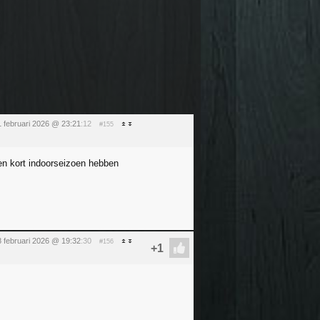
1 februari 2026 @ 23:21
:12
#155
een kort indoorseizoen hebben
8 februari 2026 @ 19:32
:30
#156