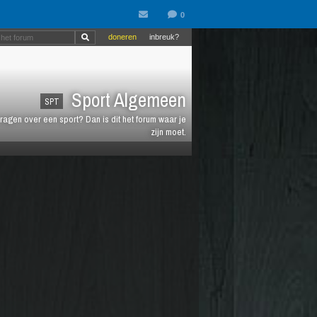
doneren
inbreuk?
Sport Algemeen
SPT
vragen over een sport? Dan is dit het forum waar je
zijn moet.