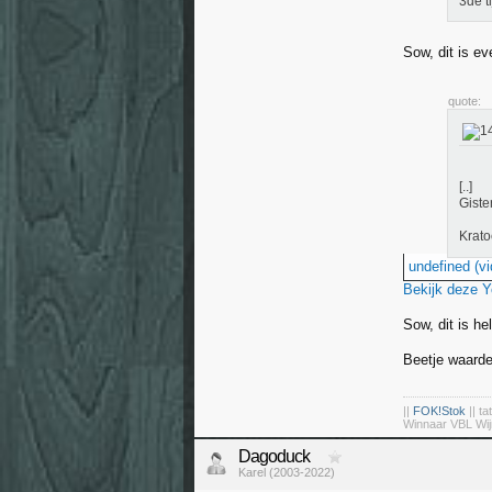
3de t
Sow, dit is ev
quote:
[..]
Giste
Krato
undefined (vi
Bekijk deze 
Sow, dit is h
Beetje waarde
||
FOK!Stok
|| ta
Winnaar VBL Wij
Dagoduck
Karel (2003-2022)