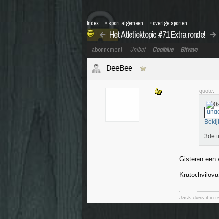
Index
»
sport algemeen
»
overige sporten
Het Atletiektopic #71 Extra ronde!
abonnement
Unibet
Coolblue
Bitvavo
DeeBee
quote:
unde
Bekij
3de t
Gisteren een 
Kratochvilov
Jack does it in re