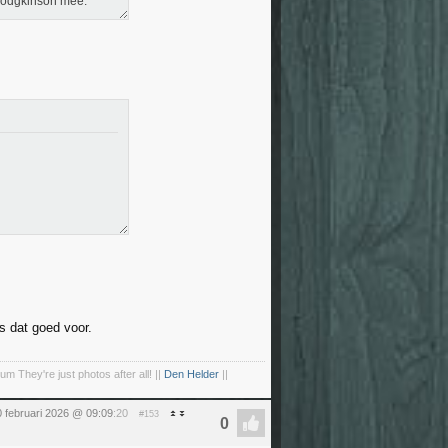
 Hodgkinson mee.
s dat goed voor.
um They're just photos after all! ||
Den Helder
||
0 februari 2026 @ 09:09
:20
#153