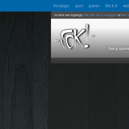
frontpage
sport
games
film & tv
web
Je bent niet ingelogd.
Klik hier om in te loggen
of
hier 
Ben jij sport