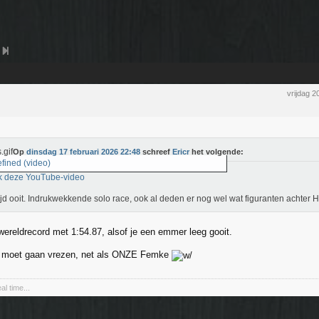
vrijdag 2
Op
dinsdag 17 februari 2026 22:48
schreef
Ericr
het volgende:
fined (video)
k deze YouTube-video
ijd ooit. Indrukwekkende solo race, ook al deden er nog wel wat figuranten achter
wereldrecord met 1:54.87, alsof je een emmer leeg gooit.
a moet gaan vrezen, net als ONZE Femke
al time...