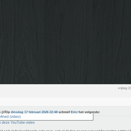
vrijdag 2
Op
dinsdag 17 februari 2026 22:48
schreef
Ericr
het volgende:
fined (video)
k deze YouTube-video