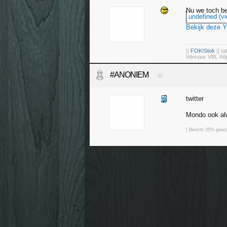
Nu we toch be
undefined (vi
Bekijk deze 
||
FOK!Stok
|| ta
Winnaar VBL Wij
#ANONIEM
twitter
Mondo ook alw
[ Bericht 35% gew