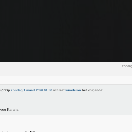
zondag
Op
zondag 1 maart 2026 01:50
schreef
wimderon
het volgende:
voor Karalis.