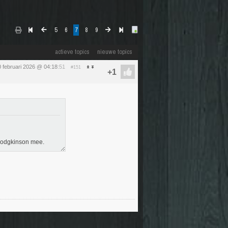
5
6
7
8
9
actieve topics
nieuwe topics
0 februari 2026 @ 04:18
:51
#151
 Hodgkinson mee.