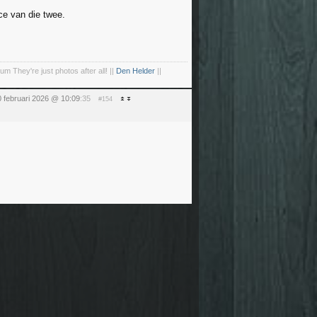
ce van die twee.
um They're just photos after all! ||
Den Helder
||
0 februari 2026 @ 10:09
:35
#154