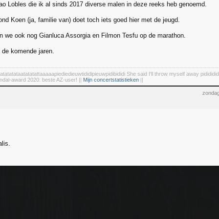
ao Lobles die ik al sinds 2017 diverse malen in deze reeks heb genoemd.
nd Koen (ja, familie van) doet toch iets goed hier met de jeugd.
 we ook nog Gianluca Assorgia en Filmon Tesfu op de marathon.
 de komende jaren.
tatatatataatatatattaaaaapiediedieuwtididipieuwpidibididi She said I'll throw myself away pidididid
ndal-award 2020: beste AZ-user! ||
Mijn concertstatistieken
||
zondag
lis.