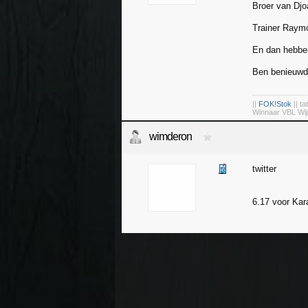
Broer van Djo
Trainer Raymo
En dan hebben
Ben benieuwd
||
FOK!Stok
|| ta
Winnaar VBL Wij
wimderon
twitter
6.17 voor Kara