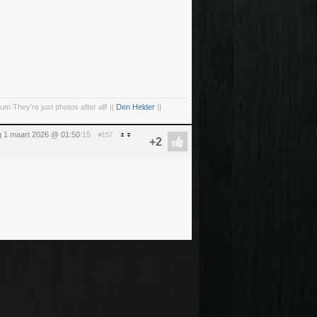
um They're just photos after all! ||
Den Helder
||
 1 maart 2026 @ 01:50
:15
#157