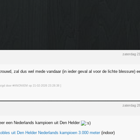
zaterdag 2
rouwd, zal dus wel mede vandaar (in ieder geval al voor de lichte blessure) 
ijzigd door #ANONIEM op 21-02-2026 23:28
:38
]
zaterdag 2
er een Nederlands kampioen uit Den Helder
obles uit Den Helder Nederlands kampioen 3.000 meter
(indoor)