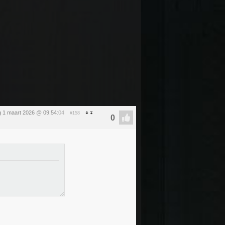
 1 maart 2026 @ 09:54
:04
#158