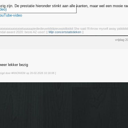
zig zijn. De prestatie hieronder stinkt aan alle kanten, maar wel een mooie ra
deo)
YouTube-video
tatatatataatatatattaaaaapiediedieuwtididipieuwpidibididi She said I'll throw myself away pidididid
ndal-award 2020: beste AZ-user! ||
Mijn concertstatistieken
||
vrijdag 2
eer lekker bezig
ijzigd door #ANONIEM op 20-02-2026 10:18
:06
]