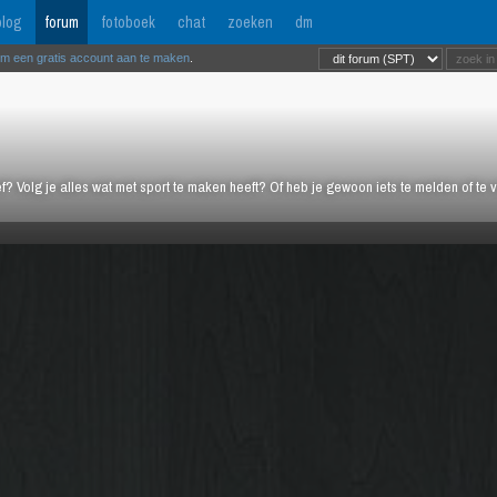
log
forum
fotoboek
chat
zoeken
dm
om een gratis account aan te maken
.
ief? Volg je alles wat met sport te maken heeft? Of heb je gewoon iets te melden of te 