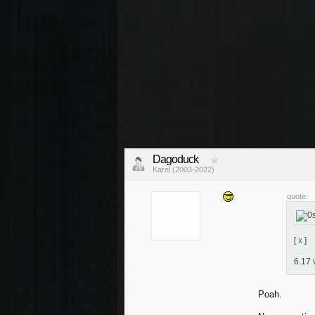
Dagoduck
Karel (2003-2022)
quote:
[
x
]
6.17 
Poah.