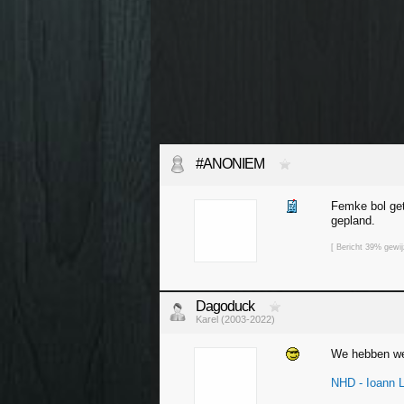
#ANONIEM
Femke bol get
gepland.
[ Bericht 39% gew
Dagoduck
Karel (2003-2022)
We hebben we
NHD - Ioann L