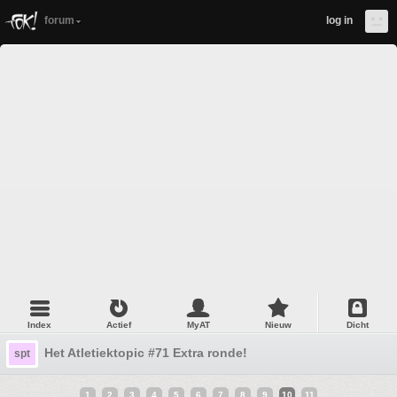
forum
log in
Index
Actief
MyAT
Nieuw
Dicht
Het Atletiektopic #71 Extra ronde!
spt
1
2
3
4
5
6
7
8
9
10
11