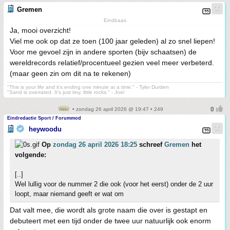
Gremen
Eindbaas
Ja, mooi overzicht!
Viel me ook op dat ze toen (100 jaar geleden) al zo snel liepen!
Voor me gevoel zijn in andere sporten (bijv schaatsen) de
wereldrecords relatief/procentueel gezien veel meer verbeterd.
(maar geen zin om dit na te rekenen)
"This is your life and it's ending one minute at a time." - Tyler Durden
"Sand is overrated. It's just tiny, little rocks." - Joel
• zondag 26 april 2026 @ 19:47 • 249
Eindredactie Sport / Forummod
heywoodu
Op
zondag 26 april 2026 18:25
schreef
Gremen
het
volgende:
[..]
Wel lullig voor de nummer 2 die ook (voor het eerst) onder de 2 uur
loopt, maar niemand geeft er wat om
Dat valt mee, die wordt als grote naam die over is gestapt en
debuteert met een tijd onder de twee uur natuurlijk ook enorm