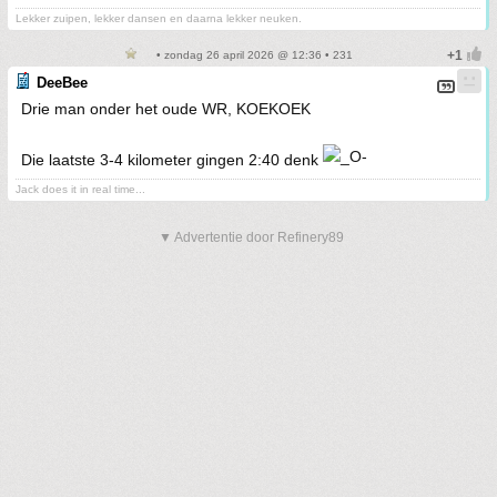
Lekker zuipen, lekker dansen en daarna lekker neuken.
• zondag 26 april 2026 @ 12:36 • 231
DeeBee
Drie man onder het oude WR, KOEKOEK
Die laatste 3-4 kilometer gingen 2:40 denk
Jack does it in real time...
▼ Advertentie door Refinery89