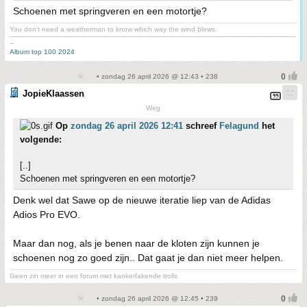
Schoenen met springveren en een motortje?
You don't need a weatherman to know which way the wind blows.
-------------------------------------------------------------------------------------------------------------------------------------------
--
Album top 100 2024
• zondag 26 april 2026 @ 12:43 • 238
JopieKlaassen
Weg
Op
zondag 26 april 2026 12:41
schreef
Felagund
het
volgende:
[..]
Schoenen met springveren en een motortje?
Denk wel dat Sawe op de nieuwe iteratie liep van de Adidas
Adios Pro EVO.
Maar dan nog, als je benen naar de kloten zijn kunnen je
schoenen nog zo goed zijn.. Dat gaat je dan niet meer helpen.
Geen zin meer in een forum met kankerfakende trolls
• zondag 26 april 2026 @ 12:45 • 239