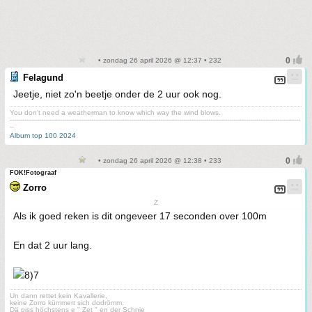
• zondag 26 april 2026 @ 12:37 • 232
Felagund
Jeetje, niet zo'n beetje onder de 2 uur ook nog.
You don't need a weatherman to know which way the wind blows.
-------------------------------------------------------------------------------------------------------------------------------------------
--
Album top 100 2024
• zondag 26 april 2026 @ 12:38 • 233
FOK!Fotograaf
Zorro
Z
Als ik goed reken is dit ongeveer 17 seconden over 100m
En dat 2 uur lang.
Un dann rettet kein Kavallerie,
keine Zorro kümmert sich dodrömm.
Dä piss höchstens e " Zet " en der Schnie