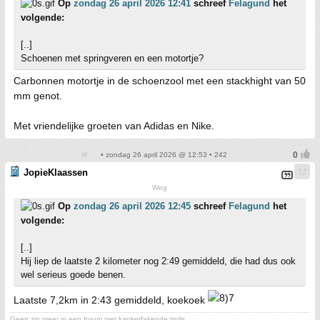
Op
zondag 26 april 2026 12:41
schreef
Felagund
het
volgende:
[..]
Schoenen met springveren en een motortje?
Carbonnen motortje in de schoenzool met een stackhight van 50
mm genot.
Met vriendelijke groeten van Adidas en Nike.
• zondag 26 april 2026 @ 12:53 • 242
JopieKlaassen
Weg
Op
zondag 26 april 2026 12:45
schreef
Felagund
het
volgende:
[..]
Hij liep de laatste 2 kilometer nog 2:49 gemiddeld, die had dus ook
wel serieus goede benen.
Laatste 7,2km in 2:43 gemiddeld, koekoek
Geen zin meer in een forum met kankerfakende trolls