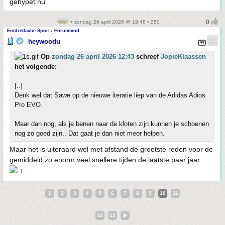
gehypet nu.
• zondag 26 april 2026 @ 19:48 • 250
Eindredactie Sport / Forummod
heywoodu
Op
zondag 26 april 2026 12:43
schreef
JopieKlaassen
het volgende:
[..]
Denk wel dat Sawe op de nieuwe iteratie liep van de Adidas Adios
Pro EVO.
Maar dan nog, als je benen naar de kloten zijn kunnen je schoenen
nog zo goed zijn.. Dat gaat je dan niet meer helpen.
Maar het is uiteraard wel met afstand de grootste reden voor de
gemiddeld zo enorm veel snellere tijden de laatste paar jaar
1
2
3
4
5
6
7
8
9
10
11
12
13