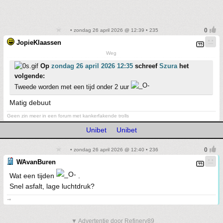
• zondag 26 april 2026 @ 12:39 • 235
JopieKlaassen
Weg
Op
zondag 26 april 2026 12:35
schreef
Szura
het
volgende:
Tweede worden met een tijd onder 2 uur
Matig debuut
Geen zin meer in een forum met kankerfakende trolls
Unibet
Unibet
• zondag 26 april 2026 @ 12:40 • 236
WAvanBuren
Wat een tijden
.
Snel asfalt, lage luchtdruk?
➞
▼ Advertentie door Refinery89