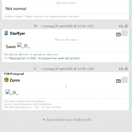
Kijk eens aan!
Not normul
Lekker zuipen, lekker dansen en daarna lekker neuken.
• zondag 26 april 2026 @ 12:34 • 227
Starflyer
Flies to the stars
Sawe
No Dyson Barrier is going to stop me!
UI:
FlippingCoin in ONZ / Ik bepaal hier welk dier jij bent
• zondag 26 april 2026 @ 12:35 • 228
FOK!Fotograaf
Zorro
Z
Un dann rettet kein Kavallerie,
keine Zorro kümmert sich dodrömm.
Dä piss höchstens e " Zet " en der Schnie
▼ Advertentie door Refinery89