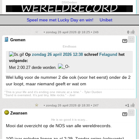
DSIGoden
Speel mee met Lucky Day en win!
Unibet
• zondag 26 april 2026 @ 18:25 • 246
Gremen
Eindbaas
Op
zondag 26 april 2026 12:38
schreef
Felagund
het
volgende:
Met 2:00.27 derde worden.
Wel lullig voor de nummer 2 die ook (voor het eerst) onder de 2
uur loopt, maar niemand geeft er wat om
"This is your life and it's ending one minute at a time." - Tyler Durden
"Sand is overrated. It's just tiny, little rocks." - Joel
• zondag 26 april 2026 @ 18:30 • 247
Zwansen
He is so good it is scary...
Mooi dat overzicht op de NOS van alle wereldrecords.
100 jaar geleden liepen ze al 2:29. Zonder enige (relevante)