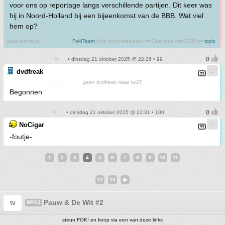
voor ons op reportage langs verschillende partijen. Dit keer was
hij in Noord-Holland bij een bijeenkomst van de BBB. Wat viel
hem op?
seek electricity
Fok!Team
Kiva micro-kredieten == Doe mee met $25! ==
topic
• dinsdag 21 oktober 2025 @ 22:26 • 99
dvdfreak
geen dvdfreak maar kc27
Begonnen
• dinsdag 21 oktober 2025 @ 22:31 • 100
NoCigar
-foutje-
1
2
3
4
5
6
7
8
9
10
11
12
13
Pauw & De Wit #2
tv
NPO1
steun FOK! en koop via een van deze links