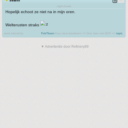
svann
night-hawk
Hopelijk echoot ze niet na in mijn oren.
Welterusten straks
seek electricity
Fok!Team
Kiva micro-kredieten == Doe mee met $25! ==
topic
▼ Advertentie door Refinery89