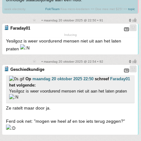
seek electricity
Fok!Team
Kiva micro-kredieten == Doe mee met $25! ==
topic
• maandag 20 oktober 2025 @ 22:50 • 91
Faraday01
Inducing
Yesilgoz is weer voordurend mensen niet uit aan het laten
praten
• maandag 20 oktober 2025 @ 22:54 • 92
Geschiedkundige
Op
maandag 20 oktober 2025 22:50
schreef
Faraday01
het volgende:
Yesilgoz is weer voordurend mensen niet uit aan het laten praten
Ze ratelt maar door ja.
Ferd ook net: "mogen we heel af en toe iets terug zeggen?"