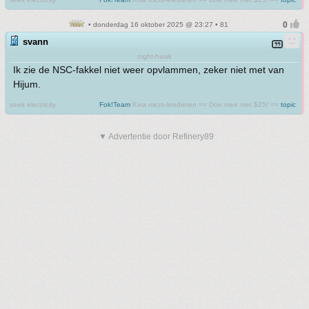
• donderdag 16 oktober 2025 @ 23:27 • 81
svann
night-hawk
Ik zie de NSC-fakkel niet weer opvlammen, zeker niet met van
Hijum.
seek electricity
Fok!Team
Kiva micro-kredieten == Doe mee met $25! ==
topic
▼ Advertentie door Refinery89