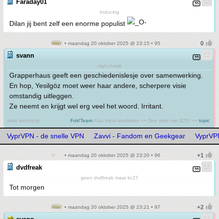
Faraday01
Inducing
Dilan jij bent zelf een enorme populist
• maandag 20 oktober 2025 @ 23:15 • 95
svann
night-hawk
Grapperhaus geeft een geschiedenislesje over samenwerking.
En hop, Yesilgöz moet weer haar andere, scherpere visie
omstandig uitleggen.
Ze neemt en krijgt wel erg veel het woord. Irritant.
seek electricity
Fok!Team
Kiva micro-kredieten == Doe mee met $25! ==
topic
VyprVPN - de snelle VPN
Zavvi - Fandom en Geekgear
VyprVPN
• maandag 20 oktober 2025 @ 23:20 • 96
dvdfreak
geen dvdfreak maar kc27
Tot morgen
• maandag 20 oktober 2025 @ 23:21 • 97