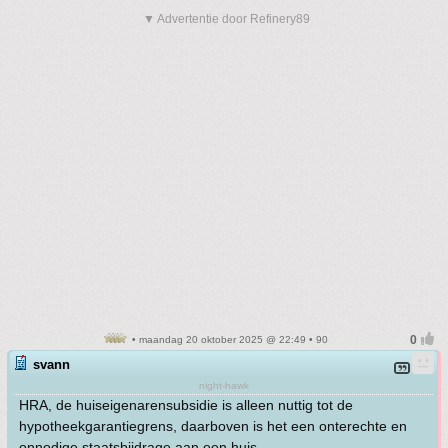
▼ Advertentie door Refinery89
• maandag 20 oktober 2025 @ 22:49 • 90
svann
night-hawk
HRA, de huiseigenarensubsidie is alleen nuttig tot de
hypotheekgarantiegrens, daarboven is het een onterechte en
onnodige staatsbijdrage aan een huis.