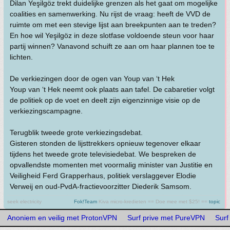
Dilan Yeşilgöz trekt duidelijke grenzen als het gaat om mogelijke
coalities en samenwerking. Nu rijst de vraag: heeft de VVD de
ruimte om met een stevige lijst aan breekpunten aan te treden?
En hoe wil Yeşilgöz in deze slotfase voldoende steun voor haar
partij winnen? Vanavond schuift ze aan om haar plannen toe te
lichten.
De verkiezingen door de ogen van Youp van ‘t Hek
Youp van ‘t Hek neemt ook plaats aan tafel. De cabaretier volgt
de politiek op de voet en deelt zijn eigenzinnige visie op de
verkiezingscampagne.
Terugblik tweede grote verkiezingsdebat.
Gisteren stonden de lijsttrekkers opnieuw tegenover elkaar
tijdens het tweede grote televisiedebat. We bespreken de
opvallendste momenten met voormalig minister van Justitie en
Veiligheid Ferd Grapperhaus, politiek verslaggever Elodie
Verweij en oud-PvdA-fractievoorzitter Diederik Samsom.
seek electricity
Fok!Team
Kiva micro-kredieten == Doe mee met $25! ==
topic
Anoniem en veilig met ProtonVPN
Surf prive met PureVPN
Surf