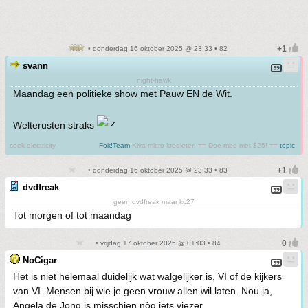
• donderdag 16 oktober 2025 @ 23:33 • 82
svann
night-hawk
Maandag een politieke show met Pauw EN de Wit.
Welterusten straks
seek electricity
Fok!Team
Kiva micro-kredieten == Doe mee met $25! ==
topic
• donderdag 16 oktober 2025 @ 23:33 • 83
dvdfreak
geen dvdfreak maar kc27
Tot morgen of tot maandag
• vrijdag 17 oktober 2025 @ 01:03 • 84
NoCigar
Het is niet helemaal duidelijk wat walgelijker is, VI of de kijkers
van VI. Mensen bij wie je geen vrouw allen wil laten. Nou ja,
Angela de Jong is misschien nòg iets viezer.