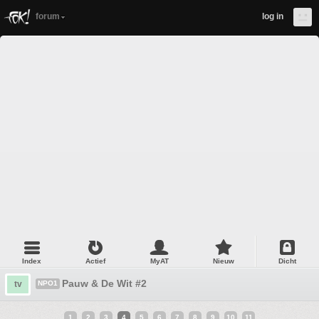
forum
log in
Index
Actief
MyAT
Nieuw
Dicht
Pauw & De Wit #2
tv
NPO1
1
2
3
4
5
6
7
8
9
10
11