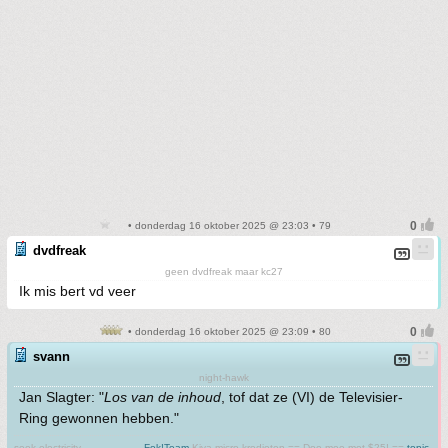
• donderdag 16 oktober 2025 @ 23:03 • 79
dvdfreak
geen dvdfreak maar kc27
Ik mis bert vd veer
• donderdag 16 oktober 2025 @ 23:09 • 80
svann
night-hawk
Jan Slagter: "
Los van de inhoud
, tof dat ze (VI) de Televisier-
Ring gewonnen hebben."
seek electricity
Fok!Team
Kiva micro-kredieten == Doe mee met $25! ==
topic