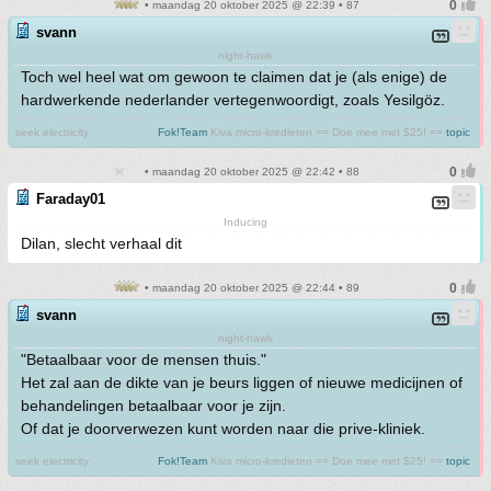
• maandag 20 oktober 2025 @ 22:39 • 87
svann
night-hawk
Toch wel heel wat om gewoon te claimen dat je (als enige) de
hardwerkende nederlander vertegenwoordigt, zoals Yesilgöz.
seek electricity
Fok!Team
Kiva micro-kredieten == Doe mee met $25! ==
topic
• maandag 20 oktober 2025 @ 22:42 • 88
Faraday01
Inducing
Dilan, slecht verhaal dit
• maandag 20 oktober 2025 @ 22:44 • 89
svann
night-hawk
"Betaalbaar voor de mensen thuis."
Het zal aan de dikte van je beurs liggen of nieuwe medicijnen of
behandelingen betaalbaar voor je zijn.
Of dat je doorverwezen kunt worden naar die prive-kliniek.
seek electricity
Fok!Team
Kiva micro-kredieten == Doe mee met $25! ==
topic