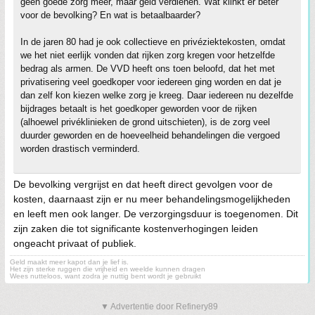
geen goede zorg meer, maar geld verdienen. Wat klinkt er beter
voor de bevolking? En wat is betaalbaarder?
In de jaren 80 had je ook collectieve en privéziektekosten, omdat
we het niet eerlijk vonden dat rijken zorg kregen voor hetzelfde
bedrag als armen. De VVD heeft ons toen beloofd, dat het met
privatisering veel goedkoper voor iedereen ging worden en dat je
dan zelf kon kiezen welke zorg je kreeg. Daar iedereen nu dezelfde
bijdrages betaalt is het goedkoper geworden voor de rijken
(alhoewel privéklinieken de grond uitschieten), is de zorg veel
duurder geworden en de hoeveelheid behandelingen die vergoed
worden drastisch verminderd.
De bevolking vergrijst en dat heeft direct gevolgen voor de
kosten, daarnaast zijn er nu meer behandelingsmogelijkheden
en leeft men ook langer. De verzorgingsduur is toegenomen. Dit
zijn zaken die tot significante kostenverhogingen leiden
ongeacht privaat of publiek.
Geld maakt meer kapot dan je lief is.
Het zijn sterke ruggen die vrijheid en weelde kunnen dragen
Wees nutteloos, want zodra je nuttig bent wordt je gebruikt
▼ Advertentie door Refinery89