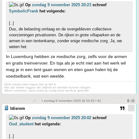
Op
zondag 9 november 2025 20:23
schreef
SymbolicFrank
het volgende:
[..]
Dus, de belasting omlaag en de overgebleven collectieve
voorzieningen privatiseren. De rijken in grote villaparken en de
armen in een tentenkamp, zonder enige medische zorg. Ja, we
weten het.
In Luxemburg hebben ze medische zorg, zelfs voor de armen
en gratis treinvervoer. En tsja als je echt niet aan het werk wil
mag je in een tent gaan wonen en eten gaan halen bij de
voedselbank, wat een weelde.
Geld maakt meer kapot dan je lief is.
Het zijn sterke ruggen die vrijheid en weelde kunnen dragen
Wees nutteloos, want zodra je nuttig bent wordt je gebruikt
• zondag 9 november 2025 @ 20:33 • 81
Idisrom
Op
zondag 9 november 2025 20:02
schreef
Oud_student
het volgende:
[..]