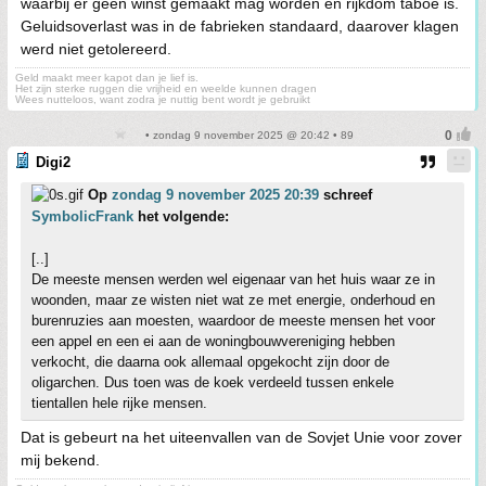
waarbij er geen winst gemaakt mag worden en rijkdom taboe is.
Geluidsoverlast was in de fabrieken standaard, daarover klagen
werd niet getolereerd.
Geld maakt meer kapot dan je lief is.
Het zijn sterke ruggen die vrijheid en weelde kunnen dragen
Wees nutteloos, want zodra je nuttig bent wordt je gebruikt
• zondag 9 november 2025 @ 20:42 • 89
Digi2
Op
zondag 9 november 2025 20:39
schreef
SymbolicFrank
het volgende:
[..]
De meeste mensen werden wel eigenaar van het huis waar ze in
woonden, maar ze wisten niet wat ze met energie, onderhoud en
burenruzies aan moesten, waardoor de meeste mensen het voor
een appel en een ei aan de woningbouwvereniging hebben
verkocht, die daarna ook allemaal opgekocht zijn door de
oligarchen. Dus toen was de koek verdeeld tussen enkele
tientallen hele rijke mensen.
Dat is gebeurt na het uiteenvallen van de Sovjet Unie voor zover
mij bekend.