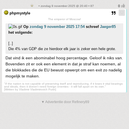
• zondag 9 november 2025 @ 20:40 • 87
phpmystyle
The emperor of Moscow!
Op
zondag 9 november 2025 17:54
schreef
Jaeger85
het volgende:
[..]
Die 4% van GDP die ze hierdoor elk jaar is zeker een hele grote.
Dat vind ik een abominabel hoog percentage. Geloof ik niks van.
Bovendien zit er ook een element in dat je straf kan noemen, al
die blokkades die de EU bewust opwerpt om een exit zo nadelig
mogelijk te maken.
"If the nation is not capable of preserving itself and reproducing, if it loses it vital bearings
and ideals, then it doesn't need foreign enemies - it will fall apart on its own."
[Written by Vladimir Vladimirovich Putin]
▼ Advertentie door Refinery89