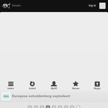
forum
log in
Index
Actief
MyAT
Nieuw
Reply
Europese schuldenberg explodeert
nws
1
2
3
4
5
6
7
8