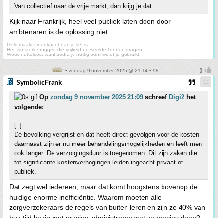
Van collectief naar de vrije markt, dan krijg je dat.
Kijk naar Frankrijk, heel veel publiek laten doen door
ambtenaren is de oplossing niet.
Geld maakt meer kapot dan je lief is.
Het zijn sterke ruggen die vrijheid en weelde kunnen dragen
Wees nutteloos, want zodra je nuttig bent wordt je gebruikt
• zondag 9 november 2025 @ 21:14 • 98
SymbolicFrank
Op
zondag 9 november 2025 21:09
schreef
Digi2
het
volgende:
[..]
De bevolking vergrijst en dat heeft direct gevolgen voor de kosten,
daarnaast zijn er nu meer behandelingsmogelijkheden en leeft men
ook langer. De verzorgingsduur is toegenomen. Dit zijn zaken die
tot significante kostenverhogingen leiden ingeacht privaat of
publiek.
Dat zegt wel iedereen, maar dat komt hoogstens bovenop de
huidige enorme inefficiëntie. Waarom moeten alle
zorgverzekeraars de regels van buiten leren en zijn ze 40% van
hun tijd bezig met precies administreren wat ze precies doen?