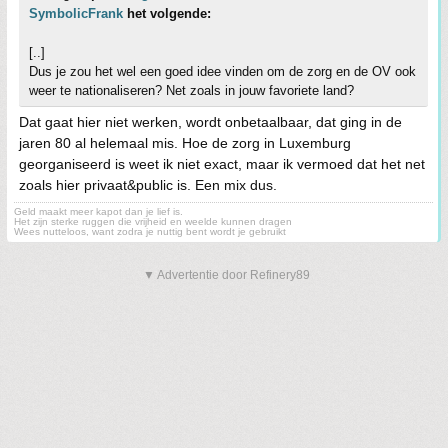
SymbolicFrank
het volgende:
[..]
Dus je zou het wel een goed idee vinden om de zorg en de OV ook
weer te nationaliseren? Net zoals in jouw favoriete land?
Dat gaat hier niet werken, wordt onbetaalbaar, dat ging in de
jaren 80 al helemaal mis. Hoe de zorg in Luxemburg
georganiseerd is weet ik niet exact, maar ik vermoed dat het net
zoals hier privaat&public is. Een mix dus.
Geld maakt meer kapot dan je lief is.
Het zijn sterke ruggen die vrijheid en weelde kunnen dragen
Wees nutteloos, want zodra je nuttig bent wordt je gebruikt
▼ Advertentie door Refinery89