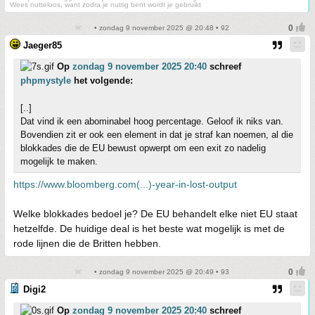
Wees nutteloos, want zodra je nuttig bent wordt je gebruikt
• zondag 9 november 2025 @ 20:48 • 92
Jaeger85
Op
zondag 9 november 2025 20:40
schreef
phpmystyle
het volgende:
[..]
Dat vind ik een abominabel hoog percentage. Geloof ik niks van.
Bovendien zit er ook een element in dat je straf kan noemen, al die
blokkades die de EU bewust opwerpt om een exit zo nadelig
mogelijk te maken.
https://www.bloomberg.com(...)-year-in-lost-output
Welke blokkades bedoel je? De EU behandelt elke niet EU staat
hetzelfde. De huidige deal is het beste wat mogelijk is met de
rode lijnen die de Britten hebben.
• zondag 9 november 2025 @ 20:49 • 93
Digi2
Op
zondag 9 november 2025 20:40
schreef