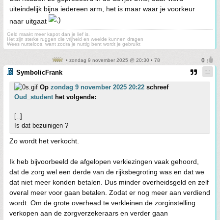
uiteindelijk bijna iedereen arm, het is maar waar je voorkeur
naar uitgaat
Geld maakt meer kapot dan je lief is.
Het zijn sterke ruggen die vrijheid en weelde kunnen dragen
Wees nutteloos, want zodra je nuttig bent wordt je gebruikt
• zondag 9 november 2025 @ 20:30 • 78
SymbolicFrank
Op
zondag 9 november 2025 20:22
schreef
Oud_student
het volgende:
[..]
Is dat bezuinigen ?
Zo wordt het verkocht.
Ik heb bijvoorbeeld de afgelopen verkiezingen vaak gehoord,
dat de zorg wel een derde van de rijksbegroting was en dat we
dat niet meer konden betalen. Dus minder overheidsgeld en zelf
overal meer voor gaan betalen. Zodat er nog meer aan verdiend
wordt. Om de grote overhead te verkleinen de zorginstelling
verkopen aan de zorgverzekeraars en verder gaan