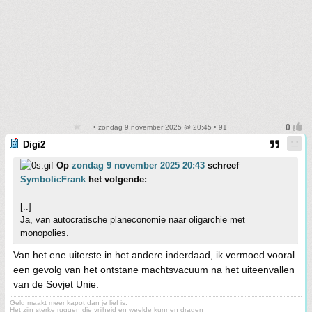
• zondag 9 november 2025 @ 20:45 • 91
Digi2
Op
zondag 9 november 2025 20:43
schreef
SymbolicFrank
het volgende:
[..]
Ja, van autocratische planeconomie naar oligarchie met
monopolies.
Van het ene uiterste in het andere inderdaad, ik vermoed vooral
een gevolg van het ontstane machtsvacuum na het uiteenvallen
van de Sovjet Unie.
Geld maakt meer kapot dan je lief is.
Het zijn sterke ruggen die vrijheid en weelde kunnen dragen