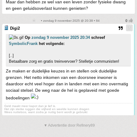
Maar dan hebben ze wel van een leven zonder fysieke dwang
en geen geluidsoverlast kunnen genieten?
• zondag 9 november 2025 @ 20:38 • 84
Digi2
Op
zondag 9 november 2025 20:34
schreef
SymbolicFrank
het volgende:
[..]
Betaalbare zorg en gratis treinvervoer? Stelletje communisten!
Ze maken er duidelijke keuzes in en stellen ook duidelijke
grenzen. Het netto inkomen van een doorsnee inwoner is
daardoor echt veel hoger dan in landen met een imo overmatig
sociaal stelsel. De weg naar de hel is geplaveid met goede
bedoelingen
Geld maakt meer kapot dan je lief is.
Het zijn sterke ruggen die vrijheid en weelde kunnen dragen
Wees nutteloos, want zodra je nuttig bent wordt je gebruikt
▼ Advertentie door Refinery89