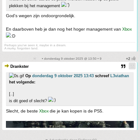
plekken bij het management
God's wegen zijn ondoorgrondelijk.
En daarboven heb je dan nog het hoger management van
Xbox
Perhaps you've seen it, maybe in a dream.
A murky, forgotten land.
• donderdag 9 oktober 2025 @ 13:50 • 9
Drankster
Op
donderdag 9 oktober 2025 13:43
schreef
L3viathan
het volgende:
[..]
is dit goed of slecht?
Slecht, de beste
Xbox
die je kan kopen is de PS5.