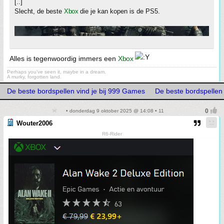
[..]
Slecht, de beste
Xbox
die je kan kopen is de PS5.
Alles is tegenwoordig immers een
Xbox
Perhaps you've seen it, maybe in a dream.
A murky, forgotten land.
De beste bordspellen vind je bij 999 Games
De beste bordspellen 
• donderdag 9 oktober 2025 @ 14:08 • 11
Wouter2006
R6-Rider