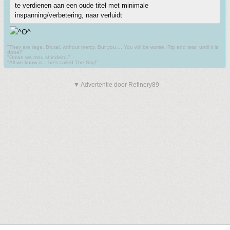
te verdienen aan een oude titel met minimale
inspanning/verbetering, naar verluidt
"They are rage. Brutal, without mercy. But you.... You will be worse. Rip and tear, until it is
done!"
"Omae wa mou shindeiru."
"All we know is... he's called The Stig!"
▼ Advertentie door Refinery89