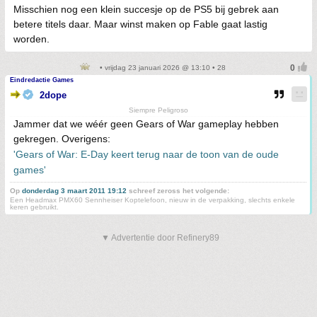
Misschien nog een klein succesje op de PS5 bij gebrek aan
betere titels daar. Maar winst maken op Fable gaat lastig
worden.
• vrijdag 23 januari 2026 @ 13:10 • 28
Eindredactie Games
2dope
Siempre Peligroso
Jammer dat we wéér geen Gears of War gameplay hebben
gekregen. Overigens:
'Gears of War: E-Day keert terug naar de toon van de oude
games'
Op
donderdag 3 maart 2011 19:12
schreef zeross het volgende:
Een Headmax PMX60 Sennheiser Koptelefoon, nieuw in de verpakking, slechts enkele
keren gebruikt.
▼ Advertentie door Refinery89