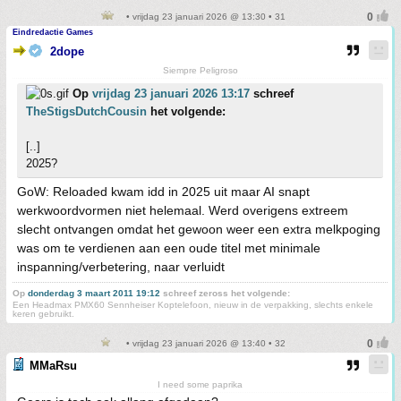
• vrijdag 23 januari 2026 @ 13:30 • 31
Eindredactie Games
2dope
Siempre Peligroso
Op
vrijdag 23 januari 2026 13:17
schreef
TheStigsDutchCousin
het volgende:
[..]
2025?
GoW: Reloaded kwam idd in 2025 uit maar AI snapt
werkwoordvormen niet helemaal. Werd overigens extreem
slecht ontvangen omdat het gewoon weer een extra melkpoging
was om te verdienen aan een oude titel met minimale
inspanning/verbetering, naar verluidt
Op
donderdag 3 maart 2011 19:12
schreef zeross het volgende:
Een Headmax PMX60 Sennheiser Koptelefoon, nieuw in de verpakking, slechts enkele
keren gebruikt.
• vrijdag 23 januari 2026 @ 13:40 • 32
MMaRsu
I need some paprika