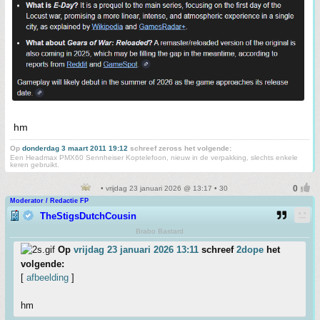
hm
Op
donderdag 3 maart 2011 19:12
schreef zeross het volgende:
Een Headmax PMX60 Sennheiser Koptelefoon, nieuw in de verpakking, slechts enkele
keren gebruikt.
• vrijdag 23 januari 2026 @ 13:17 • 30
Moderator / Redactie FP
TheStigsDutchCousin
Brabo Bastard
Op
vrijdag 23 januari 2026 13:11
schreef
2dope
het
volgende:
[
afbeelding
]
hm