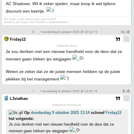
AC Shadows. Wil ik zeker spelen, maar koop ik wel tijdens
discount een keertje.
De oude oude layout was veel beter!!
vosss is de naam, met dubbel s welteverstaan.
• donderdag 9 oktober 2025 @ 13:14 • 5
Friday12
Originele kloon
Je zou denken met een nieuwe handheld voor de deur dat ze
mensen gaan lokken ipv wegjagen
Weten ze zeker dat ze de juiste mensen hebben op de juiste
plekken bij het management
• donderdag 9 oktober 2025 @ 13:42 • 6
L3viathan
Hollywood Hootsman
Op
donderdag 9 oktober 2025 13:14
schreef
Friday12
het volgende:
Je zou denken met een nieuwe handheld voor de deur dat ze
mensen gaan lokken ipv wegjagen