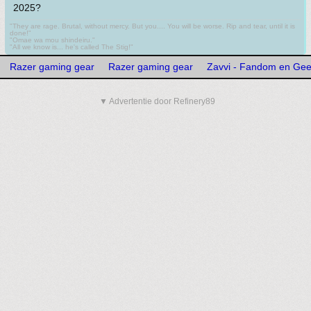
2025?
"They are rage. Brutal, without mercy. But you.... You will be worse. Rip and tear, until it is
done!"
"Omae wa mou shindeiru."
"All we know is... he's called The Stig!"
Razer gaming gear
Razer gaming gear
Zavvi - Fandom en Ge
▼ Advertentie door Refinery89