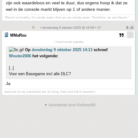
zijn ook waardeloos en veel te duur, dus ergens hoop ik dat ze
wel in de console markt blijven op 1 of andere manier.
"Bleach is healthy. It's mostly water. And we are mostly water. Therefore, we are bleach."
• donderdag 9 oktober 2025 @ 15:09 • 17
MMaRsu
I need some paprika
Op
donderdag 9 oktober 2025 14:13
schreef
Wouter2006
het volgende:
[..]
Voor een Basegame incl alle DLC?
Ja
welcome to my submarine lair. It's long, hard and full of seamen!
▼ Advertentie door Refinery89