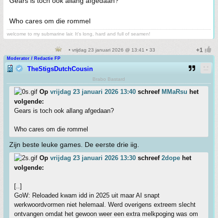
Gears is toch ook allang afgedaan?
Who cares om die rommel
welcome to my submarine lair. It's long, hard and full of seamen!
• vrijdag 23 januari 2026 @ 13:41 • 33
Moderator / Redactie FP
TheStigsDutchCousin
Brabo Bastard
Op
vrijdag 23 januari 2026 13:40
schreef
MMaRsu
het
volgende:
Gears is toch ook allang afgedaan?
Who cares om die rommel
Zijn beste leuke games. De eerste drie iig.
Op
vrijdag 23 januari 2026 13:30
schreef
2dope
het
volgende:
[..]
GoW: Reloaded kwam idd in 2025 uit maar AI snapt
werkwoordvormen niet helemaal. Werd overigens extreem slecht
ontvangen omdat het gewoon weer een extra melkpoging was om