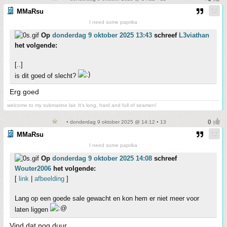
MMaRsu
I need some paprika
Op
donderdag 9 oktober 2025 13:43
schreef
L3viathan
het volgende:
[..]
is dit goed of slecht?
Erg goed
welcome to my submarine lair. It's long, hard and full of seamen!
• donderdag 9 oktober 2025 @ 14:12 • 13
MMaRsu
I need some paprika
Op
donderdag 9 oktober 2025 14:08
schreef
Wouter2006
het volgende:
[
link
|
afbeelding
]
Lang op een goede sale gewacht en kon hem er niet meer voor
laten liggen
Vind dat nog duur