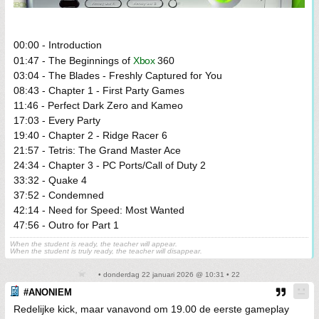
00:00 - Introduction
01:47 - The Beginnings of
Xbox
360
03:04 - The Blades - Freshly Captured for You
08:43 - Chapter 1 - First Party Games
11:46 - Perfect Dark Zero and Kameo
17:03 - Every Party
19:40 - Chapter 2 - Ridge Racer 6
21:57 - Tetris: The Grand Master Ace
24:34 - Chapter 3 - PC Ports/Call of Duty 2
33:32 - Quake 4
37:52 - Condemned
42:14 - Need for Speed: Most Wanted
47:56 - Outro for Part 1
When the student is ready, the teacher will appear.
When the student is truly ready, the teacher will disappear.
• donderdag 22 januari 2026 @ 10:31 • 22
#ANONIEM
Redelijke kick, maar vanavond om 19.00 de eerste gameplay