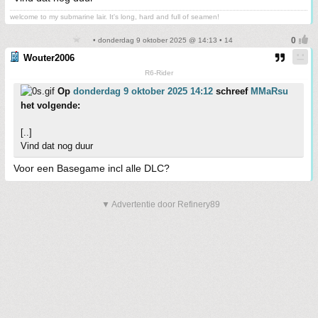
welcome to my submarine lair. It's long, hard and full of seamen!
• donderdag 9 oktober 2025 @ 14:13 • 14
Wouter2006
R6-Rider
Op
donderdag 9 oktober 2025 14:12
schreef
MMaRsu
het volgende:
[..]
Vind dat nog duur
Voor een Basegame incl alle DLC?
▼ Advertentie door Refinery89