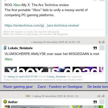
ROG
Xbox
Ally X: The Ars Technica review
The first portable “Xbox” fails to unify a messy world of
competing PC gaming platforms.
https://arstechnica.com/g(...)ars-technica-review/
When the student is ready, the teacher will appear.
When the student is truly ready, the teacher will disappear.
• zaterdag 20 december 2025 @ 19:50 • 20
Lokale_Notabele
VLIJMSCHERPE ANALYSE over waar het MISGEGAAN is met
Xbox
:
Op
vrijdag 14 april 2023 07:00
schreef
Lokale_Notabele
het volgende:
"Orkun Kokcu is een dynamischere verbeterde versie van Andrea Pirlo".
Razer gaming gear
Zavvi - Fandom en Geekgear
De beste bor
• vrijdag 26 december 2025 @ 18:42 • 21
Aether