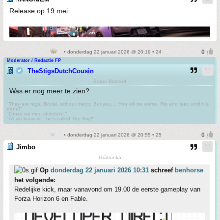
Release op 19 mei
• donderdag 22 januari 2026 @ 20:19 • 24
Moderator / Redactie FP
TheStigsDutchCousin
Brabo Bastard
Was er nog meer te zien?
"They are rage. Brutal, without mercy. But you.... You will be worse. Rip and tear, until it is
done!"
"Omae wa mou shindeiru."
"All we know is... he's called The Stig!"
• donderdag 22 januari 2026 @ 20:55 • 25
Jimbo
Gråtrunka
Op
donderdag 22 januari 2026 10:31
schreef
benhorse
het volgende:
Redelijke kick, maar vanavond om 19.00 de eerste gameplay van
Forza Horizon 6 en Fable.