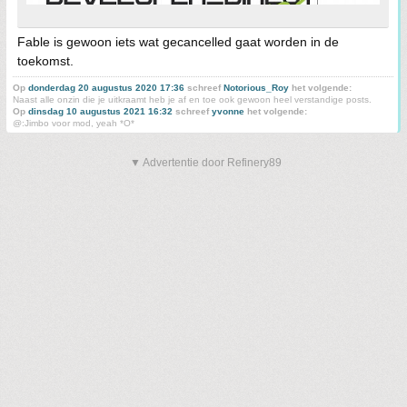
Fable is gewoon iets wat gecancelled gaat worden in de
toekomst.
Op
donderdag 20 augustus 2020 17:36
schreef
Notorious_Roy
het volgende:
Naast alle onzin die je uitkraamt heb je af en toe ook gewoon heel verstandige posts.
Op
dinsdag 10 augustus 2021 16:32
schreef
yvonne
het volgende:
@:Jimbo voor mod, yeah *O*
▼ Advertentie door Refinery89