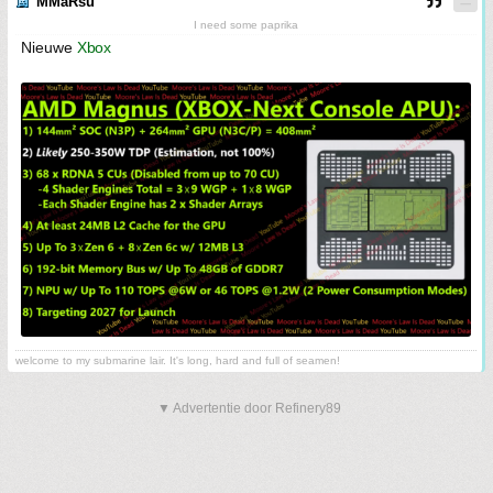
MMaRsu
I need some paprika
Nieuwe
Xbox
welcome to my submarine lair. It's long, hard and full of seamen!
▼ Advertentie door Refinery89