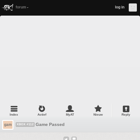
forum
log in
Index
Actief
MyAT
Nieuw
Reply
Game Passed
gam
XBOX #112