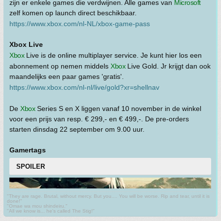
zijn er enkele games die verdwijnen. Alle games van
Microsoft
zelf komen op launch direct beschikbaar.
https://www.xbox.com/nl-NL/xbox-game-pass
Xbox Live
Xbox
Live is de online multiplayer service. Je kunt hier los een
abonnement op nemen middels
Xbox
Live Gold. Jr krijgt dan ook
maandelijks een paar games 'gratis'.
https://www.xbox.com/nl-nl/live/gold?xr=shellnav
De
Xbox
Series S en X liggen vanaf 10 november in de winkel
voor een prijs van resp. € 299,- en € 499,-. De pre-orders
starten dinsdag 22 september om 9.00 uur.
Gamertags
SPOILER
"They are rage. Brutal, without mercy. But you.... You will be worse. Rip and tear, until it is
done!"
"Omae wa mou shindeiru."
"All we know is... he's called The Stig!"