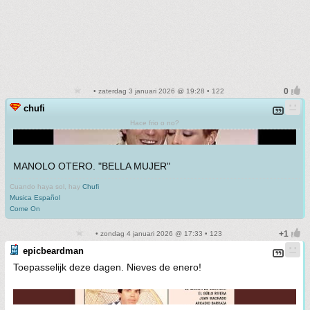
• zaterdag 3 januari 2026 @ 19:28 • 122
chufi
Hace frio o no?
MANOLO OTERO. "BELLA MUJER"
Cuando haya sol, hay
Chufi
Musica Español
Come On
• zondag 4 januari 2026 @ 17:33 • 123
epicbeardman
Toepasselijk deze dagen. Nieves de enero!