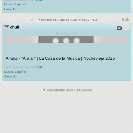
Musica Español
Come On
• donderdag 1 januari 2026 @ 16:12 • 115
chufi
Hace frio o no?
Amaia - "Aralar" | La Casa de la Música | Nochevieja 2025
Cuando haya sol, hay
Chufi
Musica Español
Come On
▼ Advertentie door Refinery89