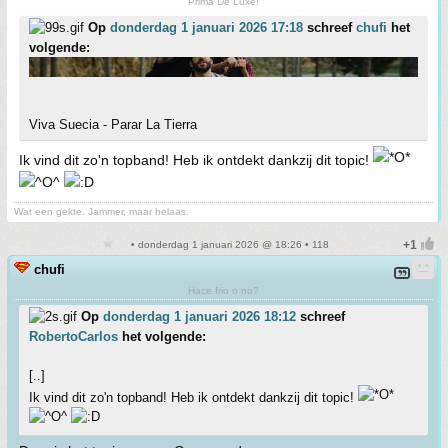
Prima De Luxe!
Op
donderdag 1 januari 2026 17:18
schreef
chufi
het
volgende:
Viva Suecia - Parar La Tierra
Ik vind dit zo'n topband! Heb ik ontdekt dankzij dit topic!
Wat een gekte. Jammer, maar helaas.
• donderdag 1 januari 2026 @ 18:26 • 118
chufi
Hace frio o no?
Op
donderdag 1 januari 2026 18:12
schreef
RobertoCarlos
het volgende:
[..]
Ik vind dit zo'n topband! Heb ik ontdekt dankzij dit topic!