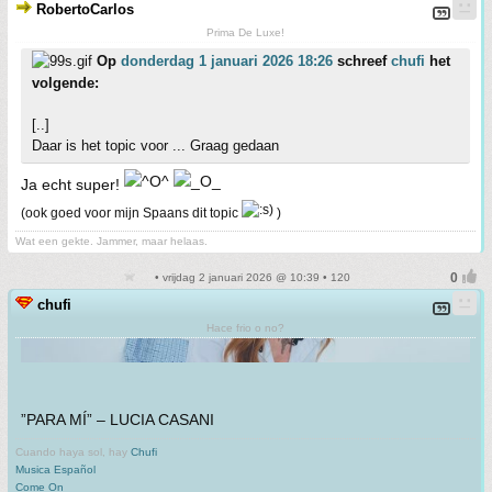
RobertoCarlos
Prima De Luxe!
Op
donderdag 1 januari 2026 18:26
schreef
chufi
het
volgende:
[..]
Daar is het topic voor ... Graag gedaan
Ja echt super!
(ook goed voor mijn Spaans dit topic
)
Wat een gekte. Jammer, maar helaas.
• vrijdag 2 januari 2026 @ 10:39 • 120
chufi
Hace frio o no?
”PARA MÍ” – LUCIA CASANI
Cuando haya sol, hay
Chufi
Musica Español
Come On