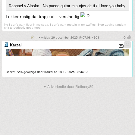
Raphael y Alaska - No puedo quitar mis ojos de ti / I love you baby
Lekker rustig dat trapje af....verstandig
No I don't want fiber in my soda. I don't want protein in my waffles. Stop adding random
shit to perfectly good food.
• vrijdag 26 december 2025 @ 07:08 • 103
Karzai
Bericht 72% gewijzigd door Karzai op 26-12-2025 08:34:33
▼ Advertentie door Refinery89