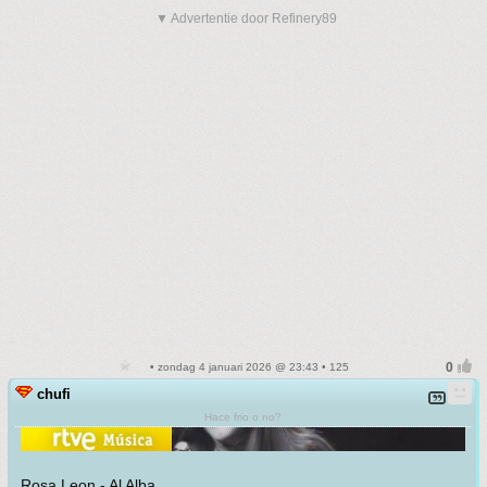
▼ Advertentie door Refinery89
• zondag 4 januari 2026 @ 23:43 • 125
chufi
Hace frio o no?
Rosa Leon - Al Alba