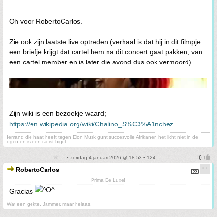
Oh voor RobertoCarlos.
Zie ook zijn laatste live optreden (verhaal is dat hij in dit filmpje
een briefje krijgt dat cartel hem na dit concert gaat pakken, van
een cartel member en is later die avond dus ook vermoord)
Zijn wiki is een bezoekje waard;
https://en.wikipedia.org/wiki/Chalino_S%C3%A1nchez
Iemand die haat heeft tegen Elon Musk gunt succesvolle Afrikanen het licht niet in de
ogen en is een racist bigot.
• zondag 4 januari 2026 @ 18:53 • 124
RobertoCarlos
Prima De Luxe!
Gracias
Wat een gekte. Jammer, maar helaas.