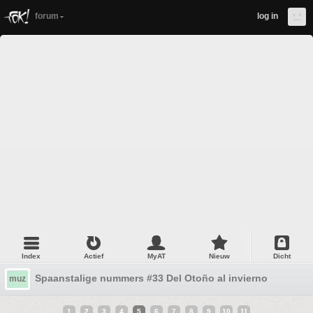
forum
log in
Index
Actief
MyAT
Nieuw
Dicht
Spaanstalige nummers #33 Del Otoño al invierno
muz
1
2
3
4
5
6
7
8
9
10
11