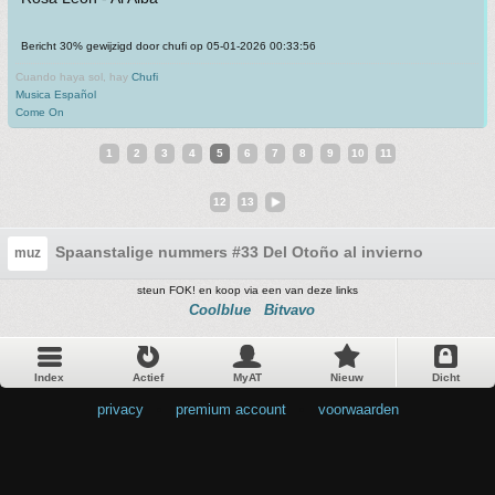
Bericht 30% gewijzigd door chufi op 05-01-2026 00:33:56
Cuando haya sol, hay
Chufi
Musica Español
Come On
1
2
3
4
5
6
7
8
9
10
11
12
13
Spaanstalige nummers #33 Del Otoño al invierno
muz
steun FOK! en koop via een van deze links
Coolblue
Bitvavo
Index
Actief
MyAT
Nieuw
Dicht
privacy
•
premium account
•
voorwaarden