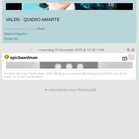
Hace frio o no?
VALEN - QUIERO AMARTE
Cuando haya sol, hay
Chufi
Musica Español
Come On
• maandag 29 december 2025 @ 17:36 • 109
epicbeardman
Iemand die haat heeft tegen Elon Musk gunt succesvolle Afrikanen het licht niet in de
ogen en is een racist bigot.
▼ Advertentie door Refinery89