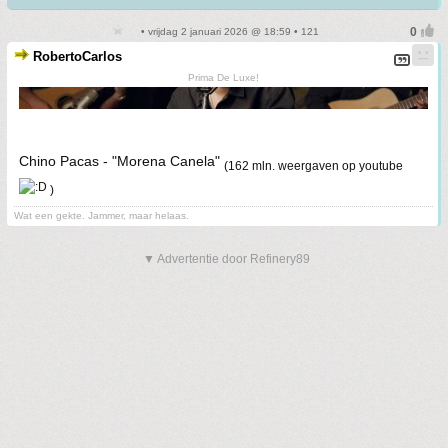
• vrijdag 2 januari 2026 @ 18:59 • 121
RobertoCarlos
Prima De Luxe!
Chino Pacas - "Morena Canela"
(162 mln. weergaven op youtube
)
Wat een gekte. Jammer, maar helaas.
▼ Advertentie door Refinery89