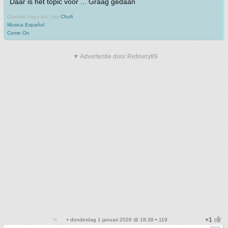
Daar is het topic voor ... Graag gedaan
Cuando haya sol, hay
Chufi
Musica Español
Come On
▼ Advertentie door Refinery89
• donderdag 1 januari 2026 @ 18:38 • 119