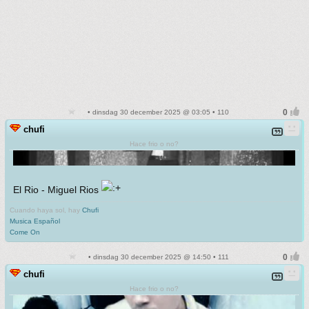
• dinsdag 30 december 2025 @ 03:05 • 110
chufi
Hace frio o no?
El Rio - Miguel Rios
Cuando haya sol, hay
Chufi
Musica Español
Come On
• dinsdag 30 december 2025 @ 14:50 • 111
chufi
Hace frio o no?