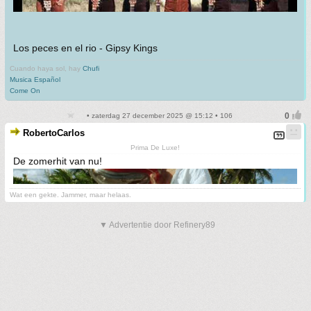
Los peces en el rio - Gipsy Kings
Cuando haya sol, hay
Chufi
Musica Español
Come On
• zaterdag 27 december 2025 @ 15:12 • 106
RobertoCarlos
Prima De Luxe!
De zomerhit van nu!
Wat een gekte. Jammer, maar helaas.
▼ Advertentie door Refinery89