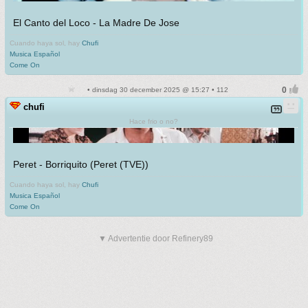
El Canto del Loco - La Madre De Jose
Cuando haya sol, hay
Chufi
Musica Español
Come On
• dinsdag 30 december 2025 @ 15:27 • 112
chufi
Hace frio o no?
Peret - Borriquito (Peret (TVE))
Cuando haya sol, hay
Chufi
Musica Español
Come On
▼ Advertentie door Refinery89