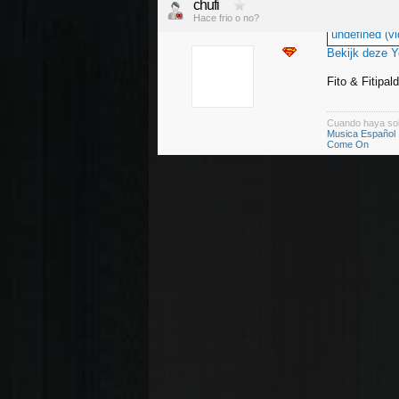
chufi
Hace frio o no?
undefined (vi
Bekijk deze 
Fito & Fitipa
Cuando haya so
Musica Español
Come On