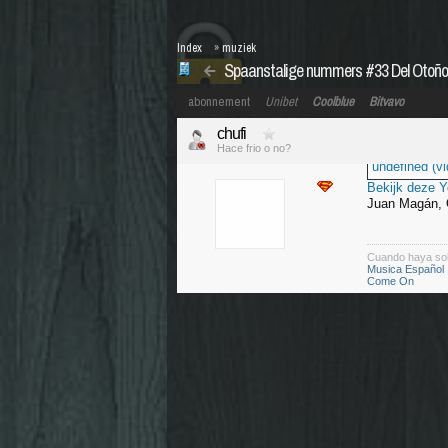
Index
»
muziek
Spaanstalige nummers #33 Del Otoño a
abonnement
Unibet
Coolblue
Bitvavo
chufi
Hace frio o no?
undefined (vi
Bekijk deze 
Juan Magán, O
Cuando haya so
Musica Español
Come On