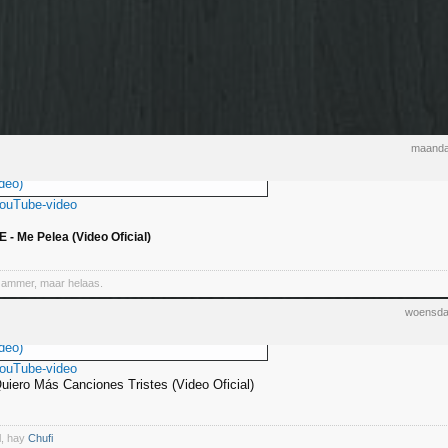
maanda
deo)
YouTube-video
 Me Pelea (Video Oficial)
Jammer, maar helaas.
woensda
deo)
YouTube-video
uiero Más Canciones Tristes (Video Oficial)
l, hay
Chufi