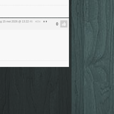
dag 15 mei 2026 @ 13:22
:46
#254