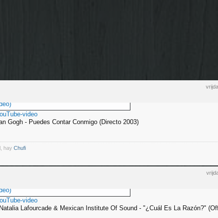
vrij
deo)
YouTube-video
an Gogh - Puedes Contar Conmigo (Directo 2003)
l, hay
Chufi
vrij
deo)
YouTube-video
Natalia Lafourcade & Mexican Institute Of Sound - "¿Cuál Es La Razón?" (Off