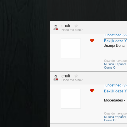
chufi
Hace frio o no?
undefined (vi
Bekijk deze 
Juanjo Bona - 
Cuando haya so
Musica Español
Come On
chufi
Hace frio o no?
undefined (vi
Bekijk deze 
Mocedades - 
Cuando haya so
Musica Español
Come On