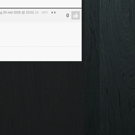
g 20 mei 2026 @ 23:01
:16
#257