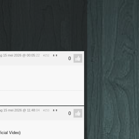
dag 15 mei 2026 @ 00:05
:22
#252
dag 15 mei 2026 @ 11:48
:04
#253
icial Video)