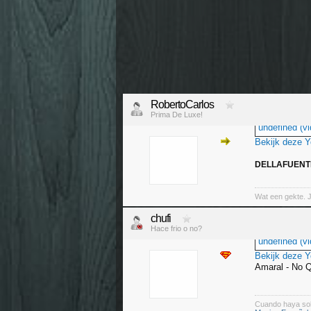
RobertoCarlos
Prima De Luxe!
undefined (vi
Bekijk deze 
DELLAFUENTE -
Wat een gekte. 
chufi
Hace frio o no?
undefined (vi
Bekijk deze 
Amaral - No Q
Cuando haya so