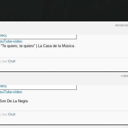
donderda
deo)
YouTube-video
“Te quiero, te quiero” | La Casa de la Música
l, hay
Chufi
vrij
deo)
YouTube-video
Son De La Negra
l, hay
Chufi