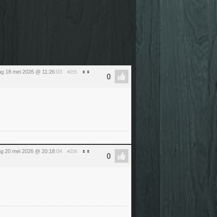
g 18 mei 2026 @ 11:26
:03
#255
g 20 mei 2026 @ 20:18
:04
#256