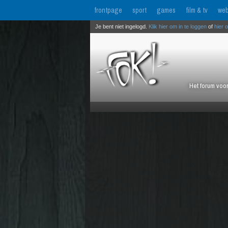
frontpage
sport
games
film & tv
web
Je bent niet ingelogd.
Klik hier om in te loggen
of
hier 
Het forum voor