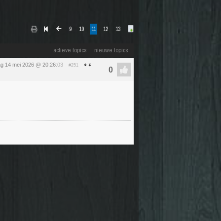
9
10
11
12
13
actieve topics
nieuwe topics
g 14 mei 2026 @ 20:26
:03
#251