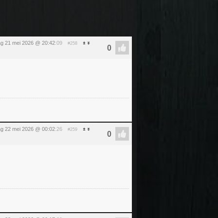
g 21 mei 2026 @ 20:42
:09
#258
dag 22 mei 2026 @ 00:02
:26
#259