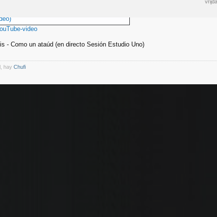
vrij
deo)
YouTube-video
ldis - Como un ataúd (en directo Sesión Estudio Uno)
l, hay
Chufi