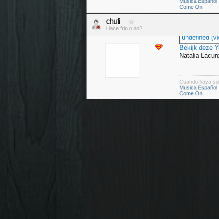
Musica Español
Come On
chufi
Hace frio o no?
undefined (vi
Bekijk deze 
Natalia Lacun
Cuando haya so
Musica Español
Come On