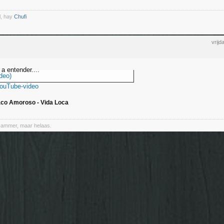
l, hay
Chufi
vrij
a entender....
deo)
YouTube-video
co Amoroso - Vida Loca
Jammer, maar helaas.