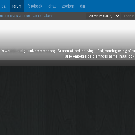
log
forum
fotoboek
chat
zoeken
dm
om een gratis account aan te maken
.
 's werelds enige universele hobby! Snaren of toetsen, vinyl of cd, eendagsvlieg of ras
al je ongebreideld enthousiasme, maar ook j