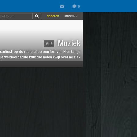
doneren
inbreuk?
Muziek
MUZ
artiest, op de radio of op een festival! Hier kun je
e weldoordachte kritische noten kwijt over muziek