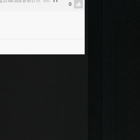
dag 22 mei 2026 @ 00:17
:09
#260