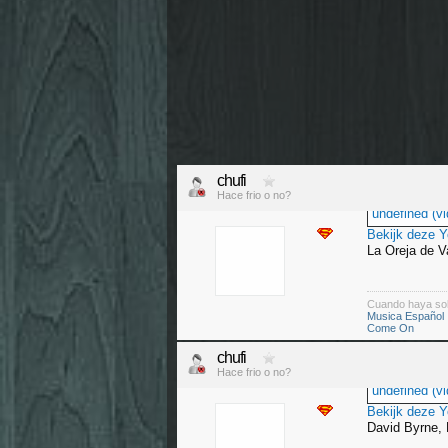
chufi
Hace frio o no?
undefined (vi
Bekijk deze 
La Oreja de V
Cuando haya so
Musica Español
Come On
chufi
Hace frio o no?
undefined (vi
Bekijk deze 
David Byrne, 