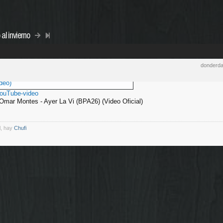
l invierno
donderda
deo)
YouTube-video
mar Montes - Ayer La Vi (BPA26) (Video Oficial)
l, hay
Chufi