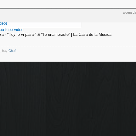
woensda
deo)
YouTube-video
za - “Hoy lo vi pasar” & “Te enamoraste” | La Casa de la Música
l, hay
Chufi