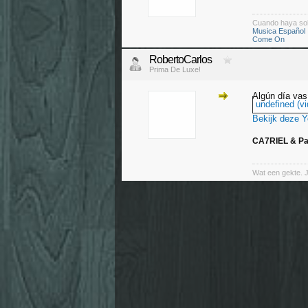
Cuando haya so
Musica Español
Come On
RobertoCarlos
Prima De Luxe!
Algún día vas 
undefined (vi
Bekijk deze 
CA7RIEL & Pa
Wat een gekte. 