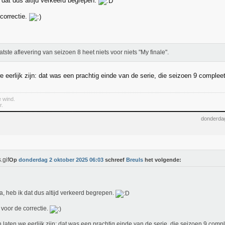
 dat dus altijd verkeerd begrepen.
correctie.
atste aflevering van seizoen 8 heet niets voor niets "My finale".
e eerlijk zijn: dat was een prachtig einde van de serie, die seizoen 9 comple
e wind.
r.
donderda
Op
donderdag 2 oktober 2025 06:03
schreef
Breuls
het volgende:
a, heb ik dat dus altijd verkeerd begrepen.
voor de correctie.
n laten we eerlijk zijn: dat was een prachtig einde van de serie, die seizoen 9 comp