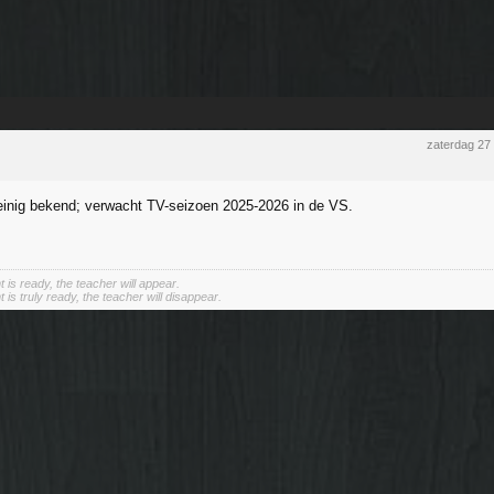
zaterdag 27
inig bekend; verwacht TV-seizoen 2025-2026 in de VS.
 is ready, the teacher will appear.
is truly ready, the teacher will disappear.