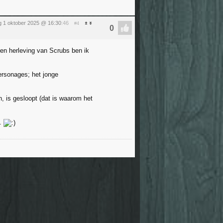
 1 oktober 2025 @ 16:30
:46
#4
 een herleving van Scrubs ben ik
ersonages; het jonge
 is gesloopt (dat is waarom het
b.