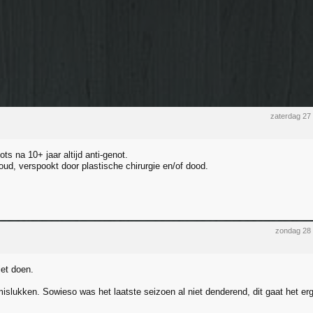
zaterdag 27
s na 10+ jaar altijd anti-genot.
oud, verspookt door plastische chirurgie en/of dood.
zondag 28
et doen.
slukken. Sowieso was het laatste seizoen al niet denderend, dit gaat het er