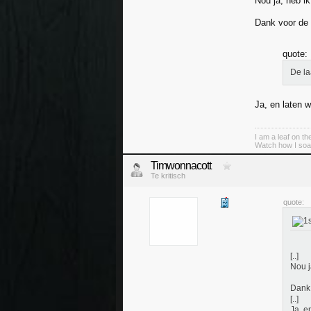
Nou ja, heb ik
Dank voor de 
quote:
De la
Ja, en laten w
I am a leaf on th
Watch how I soa
Timwonnacott
Te kritisch
quote:
[..]
Nou j
Dank 
[..]
Ja, e