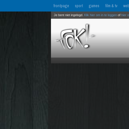
frontpage
sport
games
film & tv
web
Je bent niet ingelogd.
Klik hier om in te loggen
of
hier 