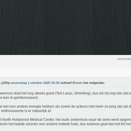
woensdag
Op
woensdag 1 oktober 2025 16:30
schreef
Breuls
het volgende:
Lawrence doet het nog steeds goed (Ted Lasso, Shrinking), dus als hij nog iets ziet 
s ben ik geïnteresseerd.
al wel een andere energie hebben als zowel de acteurs niet meer zo jong zijn als 
 enthousiasme is er natuurlijk af.
t North Hollywood Medical Center, het oude ziekenhuis waar de serie werd opgeno
arom het laatste seizoen een andere insteek had), dus sowieso gaat dat niet tot he