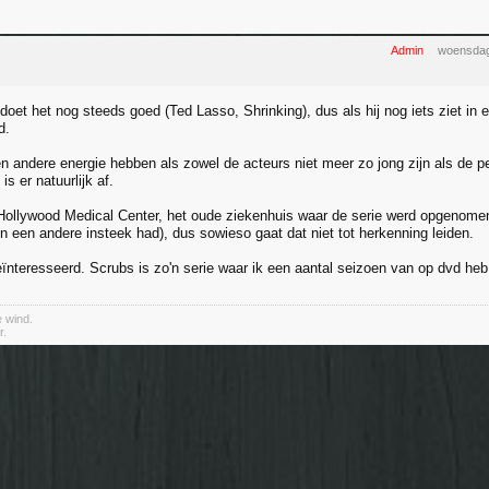
Admin
woensdag
doet het nog steeds goed (Ted Lasso, Shrinking), dus als hij nog iets ziet in
d.
en andere energie hebben als zowel de acteurs niet meer zo jong zijn als de p
s er natuurlijk af.
Hollywood Medical Center, het oude ziekenhuis waar de serie werd opgenomen,
en een andere insteek had), dus sowieso gaat dat niet tot herkenning leiden.
ïnteresseerd. Scrubs is zo'n serie waar ik een aantal seizoen van op dvd he
e wind.
r.