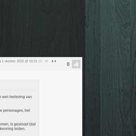
 1 oktober 2025 @ 18:21
:10
#5
in een herleving van
de personages; het
men, is gesloopt (dat
rkenning leiden.