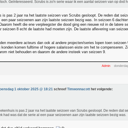
toch. Geïnteresseerd. Scrubs is zo'n serie waar ik een aantal seizoen van op dvd 
s is pas 2 jaar na het laatste seizoen van Scrubs gesloopt. De reden dat sei
al een paar seizoenen aan zijn laatste seizoen bezig was. In seizoen 6 dachten
(Daarom heeft die ene verpleegster die dood ging een nieuwe rol in de latere sei
 seizoen 8 echt de laatste had moeten zijn. De laatste aflevering van seizoen
den meerdere acteurs dan ook al andere projecten/series lopen toen seizoen
ug konden komen fulltime of hogere salarissen eiste om het te compenseren. 
rom niet behouden en daarom de andere insteek van seizoen 9.
Admin
donderdag
oensdag 1 oktober 2025 @ 18:21
schreef
Timwonnacott
het volgende:
iekenhuis is pas 2 jaar na het laatste seizoen van Scrubs gesloopt. De reden dat 
ek had was dat de serie al een paar seizoenen aan zijn laatste seizoen bezig was.