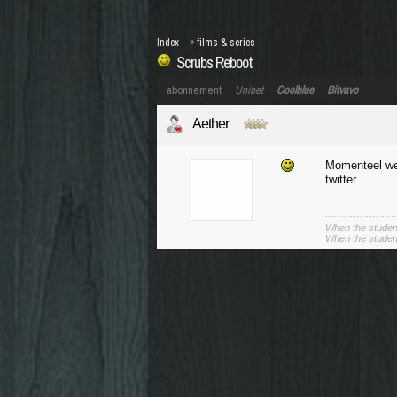
Index
»
films & series
Scrubs Reboot
abonnement
Unibet
Coolblue
Bitvavo
Aether
Momenteel we
twitter
When the student
When the student 