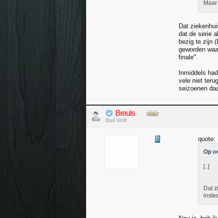
Maar 
Dat ziekenhui
dat de serie 
bezig te zijn 
geworden waar
finale".
Inmiddels had
vele niet ter
seizoenen daa
Breuls
Bad Wolf
quote:
Op
w
[..]
Dat z
inste