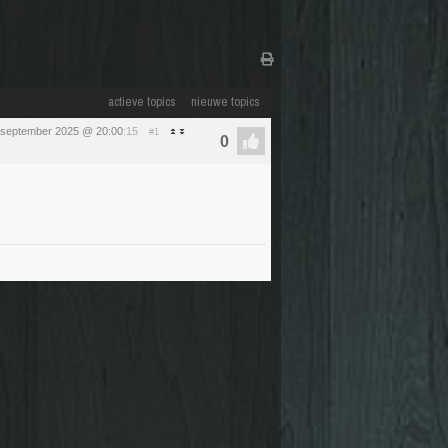
actieve topics
nieuwe topics
 september 2025 @ 20:00
:15
#1