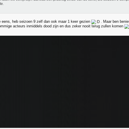
te.
eens, heb seizoen 9 zelf dan ook maar 1 keer gezien
. Maar ben benieu
mmige acteurs inmiddels dood zijn en dus zeker nooit terug zullen komen