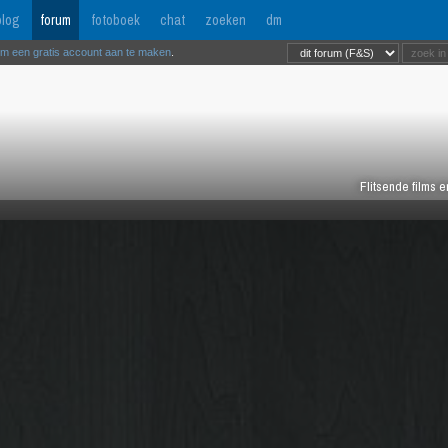
log
forum
fotoboek
chat
zoeken
dm
om een gratis account aan te maken
.
Flitsende films 