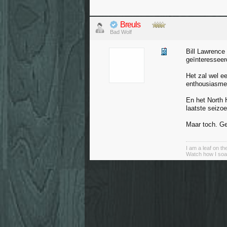
Breuls
Bad Wolf
Bill Lawrence 
geïnteresseer
Het zal wel e
enthousiasme i
En het North 
laatste seizo
Maar toch. Ge
I am a leaf on th
Watch how I soa