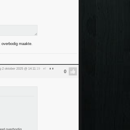
et overbodig maakte.
g 2 oktober 2025 @ 14:11
:19
#7
leet overbodig