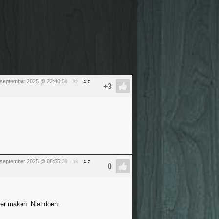
 september 2025 @ 22:40
:50
#2
 september 2025 @ 08:55
:30
#3
ger maken. Niet doen.