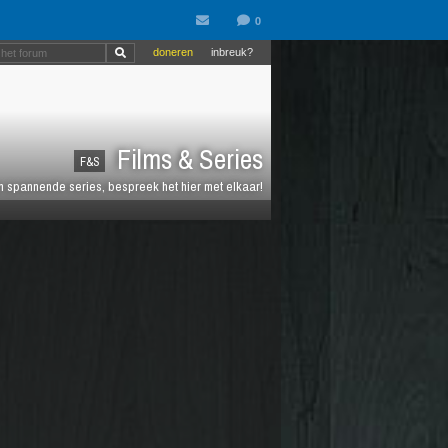
doneren
inbreuk?
Films & Series
F&S
en spannende series, bespreek het hier met elkaar!