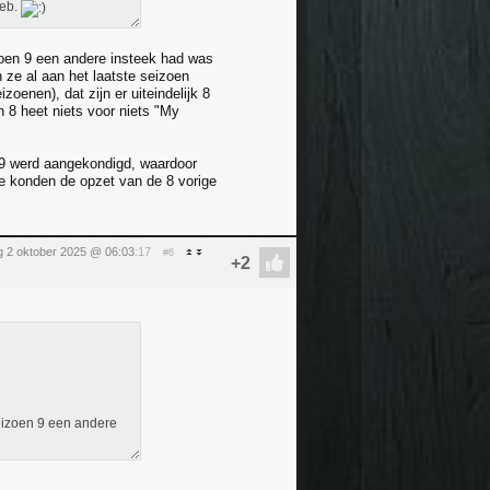
heb.
zoen 9 een andere insteek had was
 ze al aan het laatste seizoen
zoenen), dat zijn er uiteindelijk 8
 8 heet niets voor niets "My
 9 werd aangekondigd, waardoor
Ze konden de opzet van de 8 vorige
 2 oktober 2025 @ 06:03
:17
#6
seizoen 9 een andere