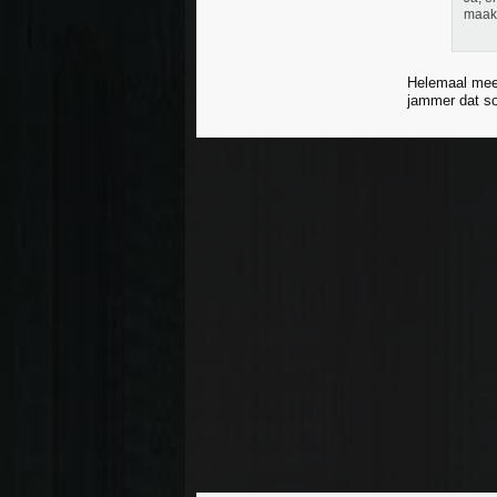
maak
Helemaal mee 
jammer dat so