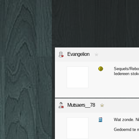
Evangelion
Sequels/Reboot
Iedereen stok
Mutsaers__78
Wat zonde. Ni
Gedoemd te mi