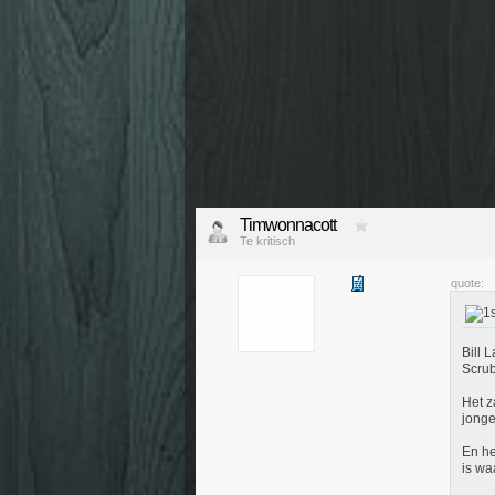
Timwonnacott
Te kritisch
quote:
Bill 
Scrub
Het z
jonge
En he
is wa