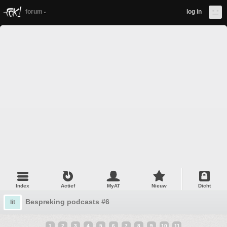
forum
log in
Index
Actief
MyAT
Nieuw
Dicht
Bespreking podcasts #6
lit
1
2
3
4
5
6
7
8
9
10
11