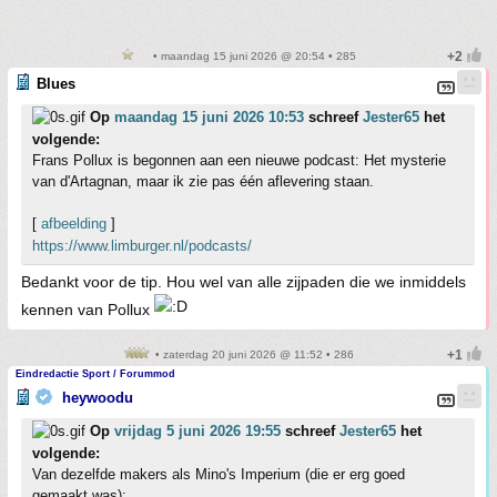
• maandag 15 juni 2026 @ 20:54 • 285
Blues
Op
maandag 15 juni 2026 10:53
schreef
Jester65
het
volgende:
Frans Pollux is begonnen aan een nieuwe podcast: Het mysterie
van d'Artagnan, maar ik zie pas één aflevering staan.
[
afbeelding
]
https://www.limburger.nl/podcasts/
Bedankt voor de tip. Hou wel van alle zijpaden die we inmiddels
kennen van Pollux
• zaterdag 20 juni 2026 @ 11:52 • 286
Eindredactie Sport / Forummod
heywoodu
Op
vrijdag 5 juni 2026 19:55
schreef
Jester65
het
volgende:
Van dezelfde makers als Mino's Imperium (die er erg goed
gemaakt was):