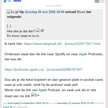
Meke
Fuck the EBU!
Op
dinsdag 26 mei 2026 18:49
schreef
Blues
het
volgende:
[..]
Hoe doe je dat dan?
En tnxxx staat er nu in.
Ik keek hier:
https://www.telegraaf.nl/(...)korea/152677917.html
Onderaan staat dan de link naar Spotify en naar
Apple
Podcasts,
dat was dit:
https://podcasts.apple.co(...)d-korea/id1896787047
Dus als je die tekst kopieert en dan gewoon plakt in pocket casts
waar je ook zoekt, vindt hij de podcast vaak wel!
Werkt met de link van
Apple
Podcast, en vaak ook als er iets
staat van rss link
Op
woensdag 9 september 2020 20:31
en op
maandag 13 januari 2025 21:00
schreef
Fred_B
het volgende: