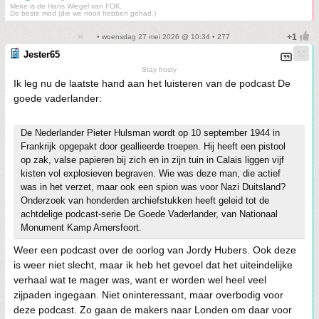
Meke is de Hans Wiegel van FOK.
De beste mod (die we nooit hebben gehad.)
• woensdag 27 mei 2026 @ 10:34 • 277
Jester65
Stay frosty
Ik leg nu de laatste hand aan het luisteren van de podcast De
goede vaderlander:
De Nederlander Pieter Hulsman wordt op 10 september 1944 in
Frankrijk opgepakt door geallieerde troepen. Hij heeft een pistool
op zak, valse papieren bij zich en in zijn tuin in Calais liggen vijf
kisten vol explosieven begraven. Wie was deze man, die actief
was in het verzet, maar ook een spion was voor Nazi Duitsland?
Onderzoek van honderden archiefstukken heeft geleid tot de
achtdelige podcast-serie De Goede Vaderlander, van Nationaal
Monument Kamp Amersfoort.
Weer een podcast over de oorlog van Jordy Hubers. Ook deze
is weer niet slecht, maar ik heb het gevoel dat het uiteindelijke
verhaal wat te mager was, want er worden wel heel veel
zijpaden ingegaan. Niet oninteressant, maar overbodig voor
deze podcast. Zo gaan de makers naar Londen om daar voor