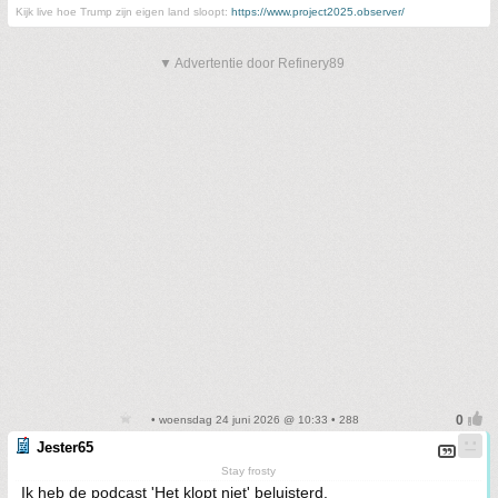
Kijk live hoe Trump zijn eigen land sloopt:
https://www.project2025.observer/
▼ Advertentie door Refinery89
• woensdag 24 juni 2026 @ 10:33 • 288
Jester65
Stay frosty
Ik heb de podcast 'Het klopt niet' beluisterd.