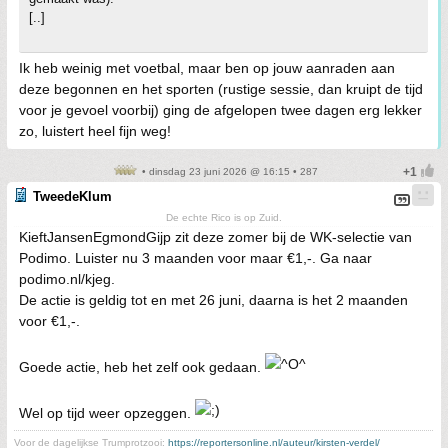
[..]
Ik heb weinig met voetbal, maar ben op jouw aanraden aan
deze begonnen en het sporten (rustige sessie, dan kruipt de tijd
voor je gevoel voorbij) ging de afgelopen twee dagen erg lekker
zo, luistert heel fijn weg!
• dinsdag 23 juni 2026 @ 16:15 • 287
TweedeKlum
De echte Rico is op Zuid.
KieftJansenEgmondGijp zit deze zomer bij de WK-selectie van
Podimo. Luister nu 3 maanden voor maar €1,-. Ga naar
podimo.nl/kjeg.
De actie is geldig tot en met 26 juni, daarna is het 2 maanden
voor €1,-.
Goede actie, heb het zelf ook gedaan.
Wel op tijd weer opzeggen.
Voor de dagelijkse Trumprotzooi:
https://reportersonline.nl/auteur/kirsten-verdel/