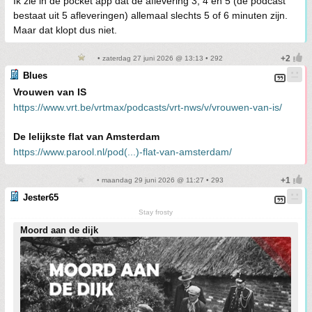
Ik zie in de pocket app dat de aflevering 3, 4 en 5 (de podcast
bestaat uit 5 afleveringen) allemaal slechts 5 of 6 minuten zijn.
Maar dat klopt dus niet.
• zaterdag 27 juni 2026 @ 13:13 • 292
Blues
Vrouwen van IS
https://www.vrt.be/vrtmax/podcasts/vrt-nws/v/vrouwen-van-is/
De lelijkste flat van Amsterdam
https://www.parool.nl/pod(...)-flat-van-amsterdam/
• maandag 29 juni 2026 @ 11:27 • 293
Jester65
Stay frosty
Moord aan de dijk