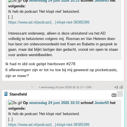
Op
woensdag 24 juni 2026 10:33
schreef
Jester65
het
volgende:
Ik heb de podcast 'Het klopt niet' beluisterd.
[..]
https://www.ad.nl/podcast(...)-klopt-niet-38385399
Interessant onderwerp, alleen is deze uitsluitend via het AD
volledig te beluisteren volgens mij. Rosman en Van Heteren doen
hun best om onbevooroordeeld met Koen en Babette in gesprek te
gaan, maar dat blijkt lastiger dan gedacht, vooral om open te staan
voor andere wereldbeelden.
Ik had m idd ook getipt hierboven #278
6 afleveringen zijn er tot nu toe bij mij geweest op pocketcasts,
zijn er meer?
• woensdag 24 juni 2026 @ 11:17 • 290
Stansfield
Op
woensdag 24 juni 2026 10:33
schreef
Jester65
het
volgende:
Ik heb de podcast 'Het klopt niet' beluisterd.
[..]
https://www.ad.nl/podcast(...)-klopt-niet-38385399