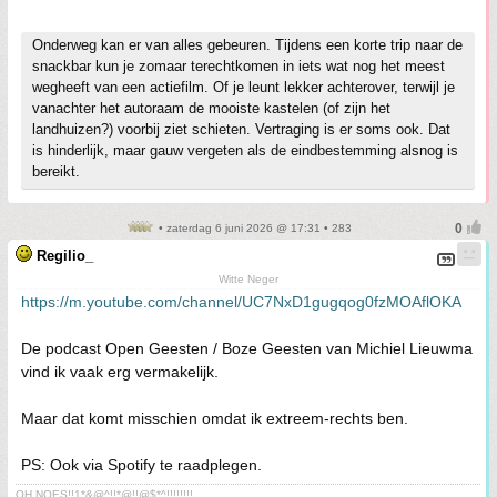
Onderweg kan er van alles gebeuren. Tijdens een korte trip naar de
snackbar kun je zomaar terechtkomen in iets wat nog het meest
wegheeft van een actiefilm. Of je leunt lekker achterover, terwijl je
vanachter het autoraam de mooiste kastelen (of zijn het
landhuizen?) voorbij ziet schieten. Vertraging is er soms ook. Dat
is hinderlijk, maar gauw vergeten als de eindbestemming alsnog is
bereikt.
• zaterdag 6 juni 2026 @ 17:31 • 283
Regilio_
Witte Neger
https://m.youtube.com/channel/UC7NxD1gugqog0fzMOAflOKA
De podcast Open Geesten / Boze Geesten van Michiel Lieuwma
vind ik vaak erg vermakelijk.
Maar dat komt misschien omdat ik extreem-rechts ben.
PS: Ook via Spotify te raadplegen.
OH NOES!!1*&@^!!*@!!@$*^!!!!!!!!