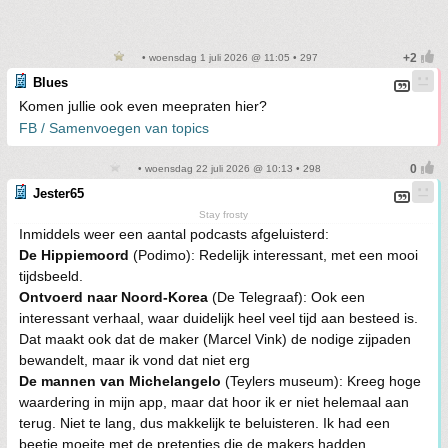
• woensdag 1 juli 2026 @ 11:05 • 297
Blues
Komen jullie ook even meepraten hier?
FB / Samenvoegen van topics
• woensdag 22 juli 2026 @ 10:13 • 298
Jester65
Stay frosty
Inmiddels weer een aantal podcasts afgeluisterd:
De Hippiemoord
(Podimo): Redelijk interessant, met een mooi
tijdsbeeld.
Ontvoerd naar Noord-Korea
(De Telegraaf): Ook een
interessant verhaal, waar duidelijk heel veel tijd aan besteed is.
Dat maakt ook dat de maker (Marcel Vink) de nodige zijpaden
bewandelt, maar ik vond dat niet erg
De mannen van Michelangelo
(Teylers museum): Kreeg hoge
waardering in mijn app, maar dat hoor ik er niet helemaal aan
terug. Niet te lang, dus makkelijk te beluisteren. Ik had een
beetje moeite met de pretenties die de makers hadden