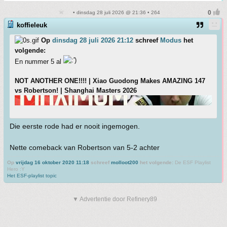
• dinsdag 28 juli 2026 @ 21:36 • 264
koffieleuk
Op
dinsdag 28 juli 2026 21:12
schreef
Modus
het
volgende:
En nummer 5 al
NOT ANOTHER ONE!!!! | Xiao Guodong Makes AMAZING 147
vs Robertson! | Shanghai Masters 2026
Die eerste rode had er nooit ingemogen.
Nette comeback van Robertson van 5-2 achter
Op
vrijdag 16 oktober 2020 11:18
schreef
molloot200
het volgende:
De ESF Playlist
Hero :Y
Het ESF-playlist topic
▼ Advertentie door Refinery89