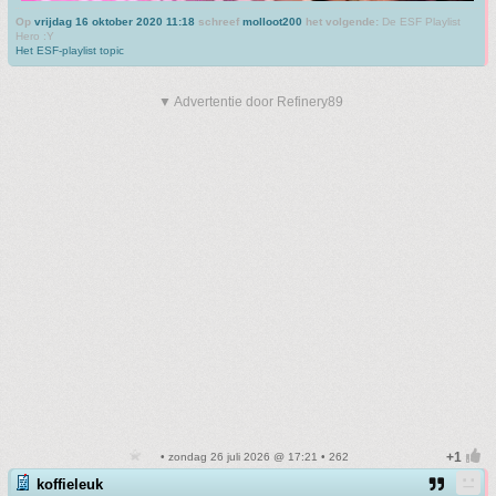
Op
vrijdag 16 oktober 2020 11:18
schreef
molloot200
het volgende:
De ESF Playlist
Hero :Y
Het ESF-playlist topic
▼ Advertentie door Refinery89
• zondag 26 juli 2026 @ 17:21 • 262
koffieleuk