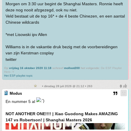
Morgen om 3:30 uur begint de Shanghai Masters. Ronnie heeft
deze nog nooit afzgezegd, ook nu niet.
Veld bestaat uit de top 16* + de 4 beste Chinezen, en een aantal
Chinese wildcards
*met Lisowski ipv Allen
Williams is in de vakantie druk bezig met de voorbereidingen
van zijn Kerstman cosplay
twitter
Op
vrijdag 16 oktober 2020 11:18
schreef
molloot200
het volgende:
De ESF Playlist
Hero :Y
Het ESF-playlist topic
• dinsdag 28 juli 2026 @ 21:12 • 263
Modus
En nummer 5 al
NOT ANOTHER ONE!!!! | Xiao Guodong Makes AMAZING
147 vs Robertson! | Shanghai Masters 2026