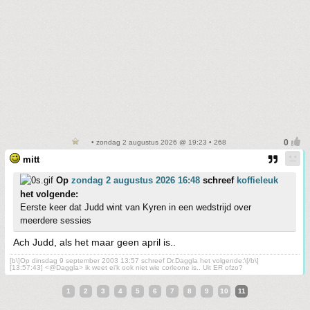
• zondag 2 augustus 2026 @ 19:23 • 268
mitt
Op
zondag 2 augustus 2026 16:48
schreef
koffieleuk
het volgende:
Eerste keer dat Judd wint van Kyren in een wedstrijd over
meerdere sessies
Ach Judd, als het maar geen april is..
[b\]Op dinsdag 9 september 2003 13:57 schreef Dr.Daggla het volgende:\[/b\]
[13:57:43] <@Daggla> ik weet ei'k ook niet wie corleone is.. Uit ER ofzo?
1
2
3
4
5
6
7
8
9
10
11