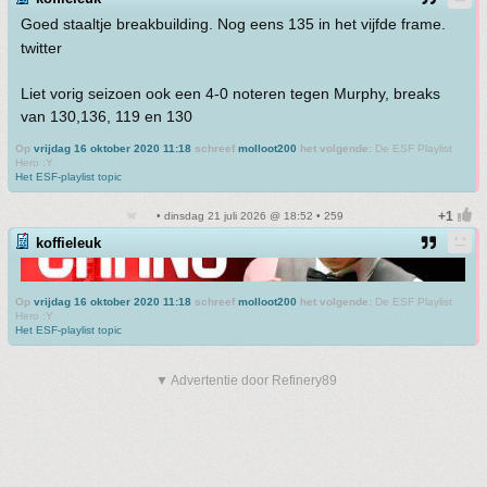
Goed staaltje breakbuilding. Nog eens 135 in het vijfde frame.
twitter
Liet vorig seizoen ook een 4-0 noteren tegen Murphy, breaks
van 130,136, 119 en 130
Op
vrijdag 16 oktober 2020 11:18
schreef
molloot200
het volgende:
De ESF Playlist
Hero :Y
Het ESF-playlist topic
• dinsdag 21 juli 2026 @ 18:52 • 259
koffieleuk
Op
vrijdag 16 oktober 2020 11:18
schreef
molloot200
het volgende:
De ESF Playlist
Hero :Y
Het ESF-playlist topic
▼ Advertentie door Refinery89