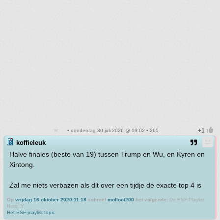
• donderdag 30 juli 2026 @ 19:02 • 265
koffieleuk
Halve finales (beste van 19) tussen Trump en Wu, en Kyren en
Xintong.
Zal me niets verbazen als dit over een tijdje de exacte top 4 is
Op
vrijdag 16 oktober 2020 11:18
schreef
molloot200
het volgende:
De ESF Playlist
Hero :Y
Het ESF-playlist topic