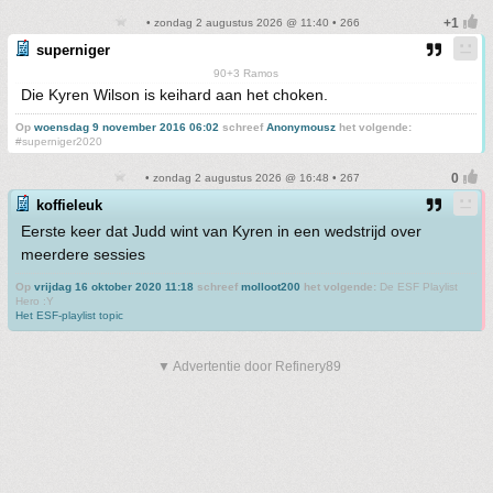
• zondag 2 augustus 2026 @ 11:40 • 266
superniger
90+3 Ramos
Die Kyren Wilson is keihard aan het choken.
Op
woensdag 9 november 2016 06:02
schreef
Anonymousz
het volgende:
#superniger2020
• zondag 2 augustus 2026 @ 16:48 • 267
koffieleuk
Eerste keer dat Judd wint van Kyren in een wedstrijd over
meerdere sessies
Op
vrijdag 16 oktober 2020 11:18
schreef
molloot200
het volgende:
De ESF Playlist
Hero :Y
Het ESF-playlist topic
▼ Advertentie door Refinery89