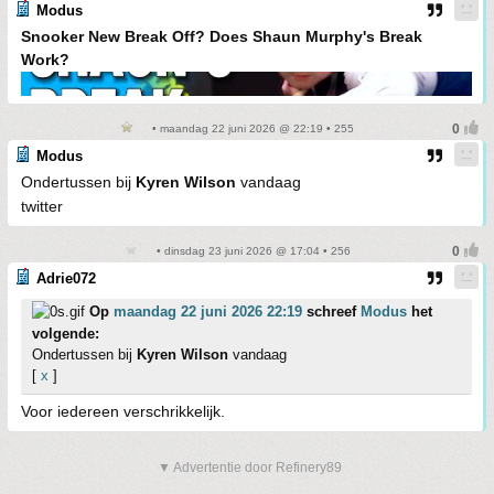
Modus
Snooker New Break Off? Does Shaun Murphy's Break
Work?
• maandag 22 juni 2026 @ 22:19 • 255
Modus
Ondertussen bij
Kyren Wilson
vandaag
twitter
• dinsdag 23 juni 2026 @ 17:04 • 256
Adrie072
Op
maandag 22 juni 2026 22:19
schreef
Modus
het
volgende:
Ondertussen bij
Kyren Wilson
vandaag
[
x
]
Voor iedereen verschrikkelijk.
▼ Advertentie door Refinery89