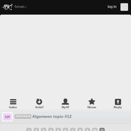
forum
log in
Index
Actief
MyAT
Nieuw
Reply
Algemeen topic #12
spt
SNOOKER
1
2
3
4
5
6
7
8
9
10
11