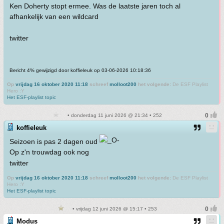
Ken Doherty stopt ermee. Was de laatste jaren toch al
afhankelijk van een wildcard
twitter
Bericht 4% gewijzigd door koffieleuk op 03-06-2026 10:18:36
Op
vrijdag 16 oktober 2020 11:18
schreef
molloot200
het volgende:
De ESF Playlist
Hero :Y
Het ESF-playlist topic
• donderdag 11 juni 2026 @ 21:34 • 252
koffieleuk
Seizoen is pas 2 dagen oud
Op z'n trouwdag ook nog
twitter
Op
vrijdag 16 oktober 2020 11:18
schreef
molloot200
het volgende:
De ESF Playlist
Hero :Y
Het ESF-playlist topic
• vrijdag 12 juni 2026 @ 15:17 • 253
Modus