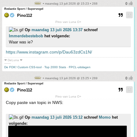
• maandag 13 juli 2026 @ 15:23 • 268
Redactie Sport / Supervogel
Pino112
Pino van Luna O+
Op
maandag 13 juli 2026 13:37
schreef
Immerdebestebob
het volgende:
Waar was ie?
https://www.instagram.com/p/Dau63zdCs1N/
❤ DeLuna ❤
-------
De FOK! Custom CSS-tool
-
Top 2000 Stats
-
FPCL-uitslagen
• maandag 13 juli 2026 @ 15:25 • 269
Redactie Sport / Supervogel
Pino112
Pino van Luna O+
Copy paste van topic in NWS:
Op
maandag 13 juli 2026 15:12
schreef
Momo
het
volgende: