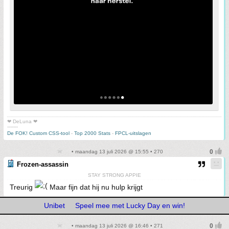
❤ DeLuna ❤
-------
De FOK! Custom CSS-tool
-
Top 2000 Stats
-
FPCL-uitslagen
• maandag 13 juli 2026 @ 15:55 • 270
Frozen-assassin
STAY STRONG APPIE
Treurig
Maar fijn dat hij nu hulp krijgt
Unibet
Speel mee met Lucky Day en win!
• maandag 13 juli 2026 @ 16:46 • 271