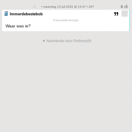
• maandag 13 juli 2026 @ 13:37 • 267
Immerdebestebob
Frikandellenfetisjist
Waar was ie?
▼ Advertentie door Refinery89