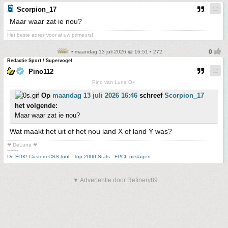
Scorpion_17
Maar waar zat ie nou?
Het beste adres voor al uw primeurs!
• maandag 13 juli 2026 @ 16:51 • 272
Redactie Sport / Supervogel
Pino112
Pino van Luna O+
Op
maandag 13 juli 2026 16:46
schreef
Scorpion_17
het volgende:
Maar waar zat ie nou?
Wat maakt het uit of het nou land X of land Y was?
❤ DeLuna ❤
-------
De FOK! Custom CSS-tool
-
Top 2000 Stats
-
FPCL-uitslagen
▼ Advertentie door Refinery89