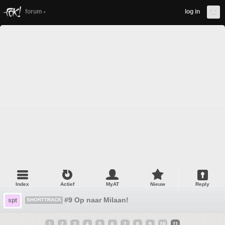
forum
log in
Index
Actief
MyAT
Nieuw
Reply
#9 Op naar Milaan!
spt
SHORTTRACK
1
2
3
4
5
6
7
8
9
10
11