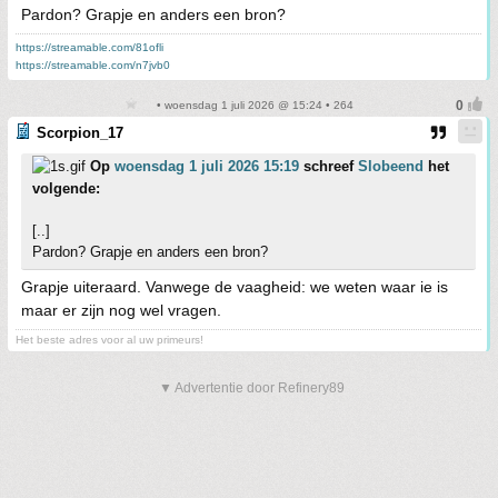
Pardon? Grapje en anders een bron?
https://streamable.com/81ofli
https://streamable.com/n7jvb0
• woensdag 1 juli 2026 @ 15:24 • 264
Scorpion_17
Op
woensdag 1 juli 2026 15:19
schreef
Slobeend
het
volgende:
[..]
Pardon? Grapje en anders een bron?
Grapje uiteraard. Vanwege de vaagheid: we weten waar ie is
maar er zijn nog wel vragen.
Het beste adres voor al uw primeurs!
▼ Advertentie door Refinery89