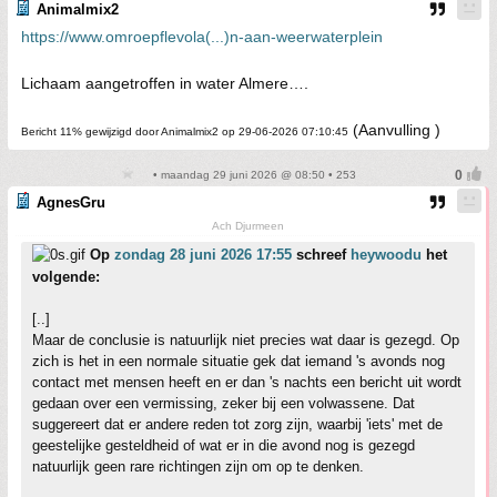
Animalmix2
https://www.omroepflevola(...)n-aan-weerwaterplein
Lichaam aangetroffen in water Almere….
(Aanvulling )
Bericht 11% gewijzigd door Animalmix2 op 29-06-2026 07:10:45
• maandag 29 juni 2026 @ 08:50 • 253
AgnesGru
Ach Djurmeen
Op
zondag 28 juni 2026 17:55
schreef
heywoodu
het
volgende:
[..]
Maar de conclusie is natuurlijk niet precies wat daar is gezegd. Op
zich is het in een normale situatie gek dat iemand 's avonds nog
contact met mensen heeft en er dan 's nachts een bericht uit wordt
gedaan over een vermissing, zeker bij een volwassene. Dat
suggereert dat er andere reden tot zorg zijn, waarbij 'iets' met de
geestelijke gesteldheid of wat er in die avond nog is gezegd
natuurlijk geen rare richtingen zijn om op te denken.