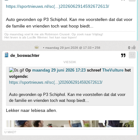
https://sportnieuws.nl/sc(...)2026062914592672613/
Auto gevonden op P3 Schiphol. Kan me voorstellen dat dat voor
de familie en vrienden toch wat hoop biedt...
Op maandag voel ik me als Robinson Crusoë: Op zoek naar Vrijdag!
Het leven is als Lucille Werner: het kan raar lopen!
• maandag 29 juni 2026 @ 17:33 • 258
de_boswachter
VIESDIK
Op
maandag 29 juni 2026 17:23
schreef
TheVulture
het
volgende:
https://sportnieuws.nl/sc(...)2026062914592672613/
Auto gevonden op P3 Schiphol. Kan me voorstellen dat dat voor
de familie en vrienden toch wat hoop biedt...
Lekker naar Iebiesa allen.
U MAD?