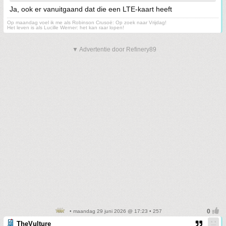
Ja, ook er vanuitgaand dat die een LTE-kaart heeft
Op maandag voel ik me als Robinson Crusoë: Op zoek naar Vrijdag!
Het leven is als Lucille Werner: het kan raar lopen!
▼ Advertentie door Refinery89
• maandag 29 juni 2026 @ 17:23 • 257
TheVulture