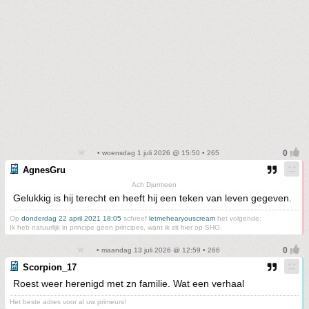
• woensdag 1 juli 2026 @ 15:50 • 265
AgnesGru
Ach Djurmeen
Gelukkig is hij terecht en heeft hij een teken van leven gegeven.
Op
donderdag 22 april 2021 18:05
schreef
letmehearyouscream
het volgende:
Ik heb natuurlijk in principe geen principes, want ik zit hier op SHO.
• maandag 13 juli 2026 @ 12:59 • 266
Scorpion_17
Roest weer herenigd met zn familie. Wat een verhaal
Het beste adres voor al uw primeurs!