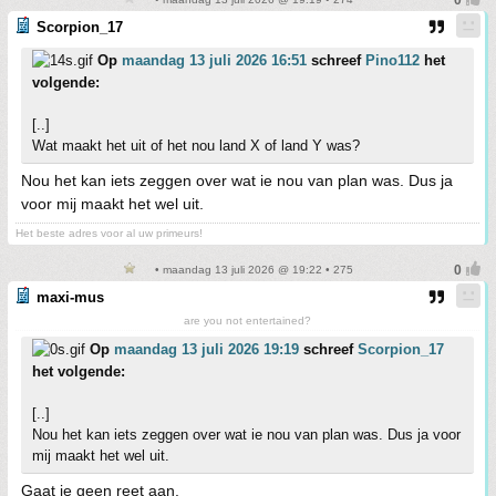
Scorpion_17
Op
maandag 13 juli 2026 16:51
schreef
Pino112
het
volgende:
[..]
Wat maakt het uit of het nou land X of land Y was?
Nou het kan iets zeggen over wat ie nou van plan was. Dus ja
voor mij maakt het wel uit.
Het beste adres voor al uw primeurs!
• maandag 13 juli 2026 @ 19:22 • 275
maxi-mus
are you not entertained?
Op
maandag 13 juli 2026 19:19
schreef
Scorpion_17
het volgende:
[..]
Nou het kan iets zeggen over wat ie nou van plan was. Dus ja voor
mij maakt het wel uit.
Gaat je geen reet aan.