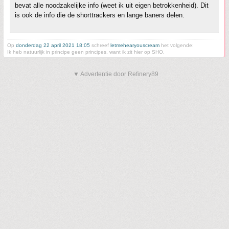
bevat alle noodzakelijke info (weet ik uit eigen betrokkenheid). Dit
is ook de info die de shorttrackers en lange baners delen.
Op
donderdag 22 april 2021 18:05
schreef
letmehearyouscream
het volgende:
Ik heb natuurlijk in principe geen principes, want ik zit hier op SHO.
▼ Advertentie door Refinery89