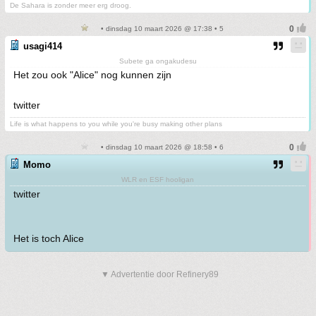
De Sahara is zonder meer erg droog.
• dinsdag 10 maart 2026 @ 17:38 • 5
usagi414
Subete ga ongakudesu
Het zou ook "Alice" nog kunnen zijn
twitter
Life is what happens to you while you're busy making other plans
• dinsdag 10 maart 2026 @ 18:58 • 6
Momo
WLR en ESF hooligan
twitter
Het is toch Alice
▼ Advertentie door Refinery89