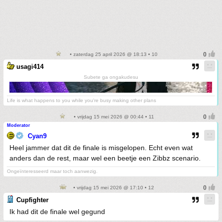
• zaterdag 25 april 2026 @ 18:13 • 10
usagi414
Subete ga ongakudesu
Life is what happens to you while you're busy making other plans
• vrijdag 15 mei 2026 @ 00:44 • 11
Moderator
Cyan9
Heel jammer dat dit de finale is misgelopen. Echt even wat
anders dan de rest, maar wel een beetje een Zibbz scenario.
Ongeïnteresseerd maar toch aanwezig.
• vrijdag 15 mei 2026 @ 17:10 • 12
Cupfighter
Ik had dit de finale wel gegund