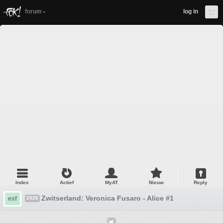
forum
log in
Index
Actief
MyAT
Nieuw
Reply
Zwitserland: Veronica Fusaro - Alice #1
esf
2026