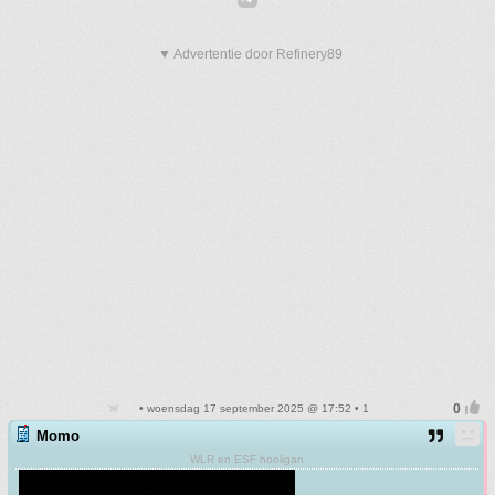
▼ Advertentie door Refinery89
• woensdag 17 september 2025 @ 17:52 • 1
Momo
WLR en ESF hooligan