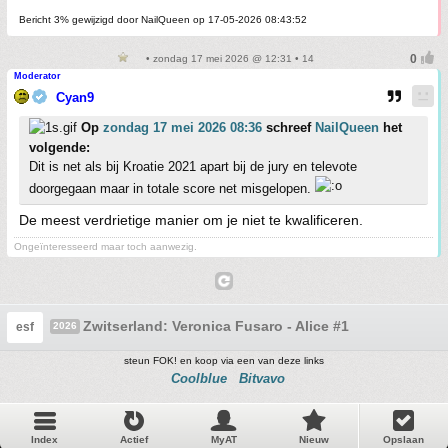
Bericht 3% gewijzigd door NailQueen op 17-05-2026 08:43:52
• zondag 17 mei 2026 @ 12:31 • 14
Moderator
Cyan9
Op
zondag 17 mei 2026 08:36
schreef
NailQueen
het
volgende:
Dit is net als bij Kroatie 2021 apart bij de jury en televote
doorgegaan maar in totale score net misgelopen.
De meest verdrietige manier om je niet te kwalificeren.
Ongeïnteresseerd maar toch aanwezig.
Zwitserland: Veronica Fusaro - Alice #1
esf
2026
steun FOK! en koop via een van deze links
Coolblue
Bitvavo
Index
Actief
MyAT
Nieuw
Opslaan