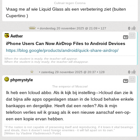
Culinair tegen Corona
Vraag me af wie Liquid Glass als een verbetering ziet (buiten
Cupertino )
• donderdag 20 november 2025 @ 21:09 • 127
Aether
iPhone Users Can Now AirDrop Files to Android Devices
https://blog.google/products/android/quick-share-airdrop/
When the student is ready, the teacher will appear.
When the student is truly ready, the teacher will disappear.
• zaterdag 29 november 2025 @ 20:37 • 128
phpmystyle
The emperor of Moscow!
Ik heb een Icloud abbo. Als ik kijk bij instelling-->Icloud dan zie ik
dat bijna alle apps opgeslagen staan in de Icloud behalve enkele
bankapps en dergelijke. Heeft dat een reden? Als ik mijn
telefoon verlies wil ik graag als ik een nieuwe aanschaf een-op-
een een kopie ervan hebben.
"If the nation is not capable of preserving itself and reproducing, if it loses it vital bearings
and ideals, then it doesn't need foreign enemies - it will fall apart on its own."
[Written by Vladimir Vladimirovich Putin]