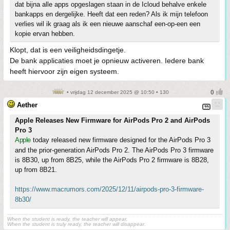
dat bijna alle apps opgeslagen staan in de Icloud behalve enkele
bankapps en dergelijke. Heeft dat een reden? Als ik mijn telefoon
verlies wil ik graag als ik een nieuwe aanschaf een-op-een een
kopie ervan hebben.
Klopt, dat is een veiligheidsdingetje.
De bank applicaties moet je opnieuw activeren. Iedere bank
heeft hiervoor zijn eigen systeem.
• vrijdag 12 december 2025 @ 10:50 • 130
Aether
Apple Releases New Firmware for AirPods Pro 2 and AirPods
Pro 3
Apple
today released new firmware designed for the AirPods Pro 3
and the prior-generation AirPods Pro 2. The AirPods Pro 3 firmware
is 8B30, up from 8B25, while the AirPods Pro 2 firmware is 8B28,
up from 8B21.
https://www.macrumors.com/2025/12/11/airpods-pro-3-firmware-
8b30/
When the student is ready, the teacher will appear.
When the student is truly ready, the teacher will disappear.