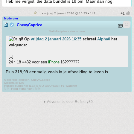
Heb me vergist, die data bundel is 18 pm. Maar dan nog.
• vrijdag 2 januari 2026 @ 16:35 • 149
Moderator
ChevyCaprice
Multidisciplinair simcoureur
Op
vrijdag 2 januari 2026 16:35
schreef
Alpha0
het
volgende:
[..]
24 * 18 =432 voor een
iPhone
16???????
Plus 318,99 eenmalig zoals in je afbeelding te lezen is
Gerieflijke groeten, ChevyCaprice
Moderator DIG
Russell-supporter (LET'S GO GEORGE!) F1 Watcher
🇺🇦 Fight Fight Fight! 🇺🇦
▼ Advertentie door Refinery89