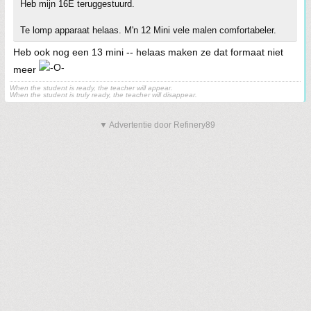
Heb mijn 16E teruggestuurd.
Te lomp apparaat helaas. M'n 12 Mini vele malen comfortabeler.
Heb ook nog een 13 mini -- helaas maken ze dat formaat niet
meer
When the student is ready, the teacher will appear.
When the student is truly ready, the teacher will disappear.
▼ Advertentie door Refinery89