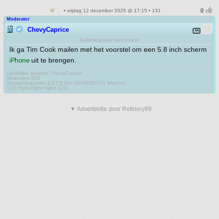
• vrijdag 12 december 2025 @ 17:15 • 131
Moderator
ChevyCaprice
Multidisciplinair simcoureur
Ik ga Tim Cook mailen met het voorstel om een 5.8 inch scherm
iPhone
uit te brengen.
Gerieflijke groeten, ChevyCaprice
Moderator DIG
Russell-supporter (LET'S GO GEORGE!) F1 Watcher
🇺🇦 Fight Fight Fight! 🇺🇦
▼ Advertentie door Refinery89