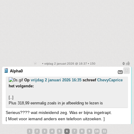
• vrijdag 2 januari 2026 @ 16:37 • 150
Alpha0
Op
vrijdag 2 januari 2026 16:35
schreef
ChevyCaprice
het volgende:
[..]
Plus 318,99 eenmalig zoals in je afbeelding te lezen is
Serieus???? wat misleidend zeg. Was er bijna ingetrapt.
[ Moet voor iemand anders een telefoon uitzoeken. ]
1
2
3
4
5
6
7
8
9
10
11