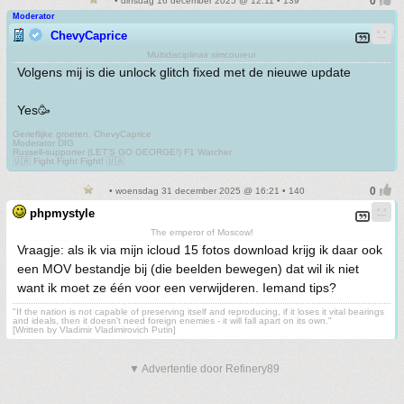
• dinsdag 16 december 2025 @ 12:11 • 139
Moderator
ChevyCaprice
Multidisciplinair simcoureur
Volgens mij is die unlock glitch fixed met de nieuwe update
Yes🥳
Gerieflijke groeten, ChevyCaprice
Moderator DIG
Russell-supporter (LET'S GO GEORGE!) F1 Watcher
🇺🇦 Fight Fight Fight! 🇺🇦
• woensdag 31 december 2025 @ 16:21 • 140
phpmystyle
The emperor of Moscow!
Vraagje: als ik via mijn icloud 15 fotos download krijg ik daar ook
een MOV bestandje bij (die beelden bewegen) dat wil ik niet
want ik moet ze één voor een verwijderen. Iemand tips?
"If the nation is not capable of preserving itself and reproducing, if it loses it vital bearings
and ideals, then it doesn't need foreign enemies - it will fall apart on its own."
[Written by Vladimir Vladimirovich Putin]
▼ Advertentie door Refinery89