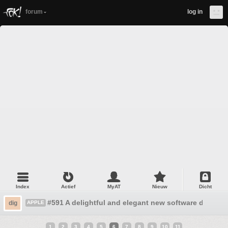
forum
log in
Index
Actief
MyAT
Nieuw
Dicht
#591 A delightful and elegant new software design
dig
APPLE
1
2
3
4
5
6
7
8
9
10
11