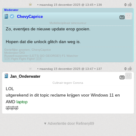
• maandag 15 december 2025 @ 13:45 • 136
Moderator
ChevyCaprice
Multidisciplinair simcoureur
Zo, eventjes de nieuwe update erop gooien.
Hopen dat die unlock glitch dan weg is.
Gerieflijke groeten, ChevyCaprice
Moderator DIG
Russell-supporter (LET'S GO GEORGE!) F1 Watcher
🇺🇦 Fight Fight Fight! 🇺🇦
• maandag 15 december 2025 @ 13:47 • 137
Jan_Onderwater
Culinair tegen Corona
LOL
uitgerekend in dit topic reclame krijgen voor Windows 11 en
AMD
laptop
🤣🤣🤣
▼ Advertentie door Refinery89