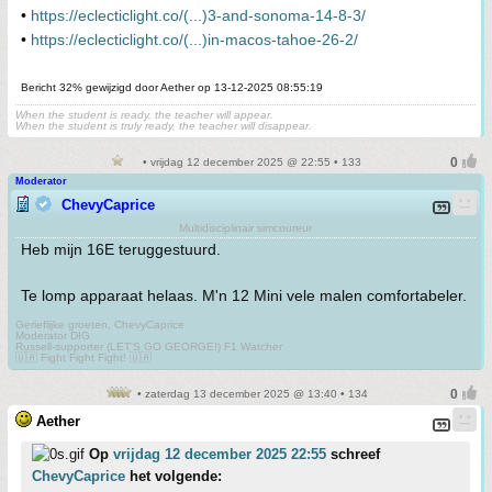
•
https://eclecticlight.co/(...)3-and-sonoma-14-8-3/
•
https://eclecticlight.co/(...)in-macos-tahoe-26-2/
Bericht 32% gewijzigd door Aether op 13-12-2025 08:55:19
When the student is ready, the teacher will appear.
When the student is truly ready, the teacher will disappear.
• vrijdag 12 december 2025 @ 22:55 • 133
Moderator
ChevyCaprice
Multidisciplinair simcoureur
Heb mijn 16E teruggestuurd.
Te lomp apparaat helaas. M'n 12 Mini vele malen comfortabeler.
Gerieflijke groeten, ChevyCaprice
Moderator DIG
Russell-supporter (LET'S GO GEORGE!) F1 Watcher
🇺🇦 Fight Fight Fight! 🇺🇦
• zaterdag 13 december 2025 @ 13:40 • 134
Aether
Op
vrijdag 12 december 2025 22:55
schreef
ChevyCaprice
het volgende: