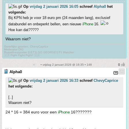
Op
vrijdag 2 januari 2026 16:05
schreef
Alpha0
het
volgende:
Bij KPN heb je voor 18 euro pm (24 maanden lang), exclusief
databundel en onbeperkt bellen, een nieuwe
iPhone
16.
Hoe kan dat?????
Waarom niet?
Gerieflijke groeten, ChevyCaprice
Moderator DIG
Russell-supporter (LET'S GO GEORGE!) F1 Watcher
🇺🇦 Fight Fight Fight! 🇺🇦
• vrijdag 2 januari 2026 @ 16:35 • 148
Alpha0
Op
vrijdag 2 januari 2026 16:33
schreef
ChevyCaprice
het volgende:
[..]
Waarom niet?
24 * 16 = 384 euro voor een
iPhone
16???????