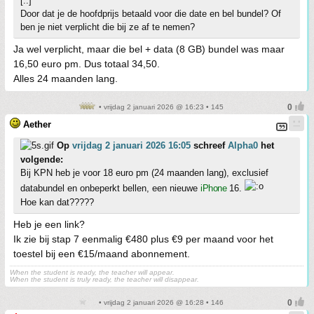
[..]
Door dat je de hoofdprijs betaald voor die date en bel bundel? Of
ben je niet verplicht die bij ze af te nemen?
Ja wel verplicht, maar die bel + data (8 GB) bundel was maar
16,50 euro pm. Dus totaal 34,50.
Alles 24 maanden lang.
• vrijdag 2 januari 2026 @ 16:23 • 145
Aether
Op
vrijdag 2 januari 2026 16:05
schreef
Alpha0
het
volgende:
Bij KPN heb je voor 18 euro pm (24 maanden lang), exclusief
databundel en onbeperkt bellen, een nieuwe
iPhone
16.
Hoe kan dat?????
Heb je een link?
Ik zie bij stap 7 eenmalig €480 plus €9 per maand voor het
toestel bij een €15/maand abonnement.
When the student is ready, the teacher will appear.
When the student is truly ready, the teacher will disappear.
• vrijdag 2 januari 2026 @ 16:28 • 146