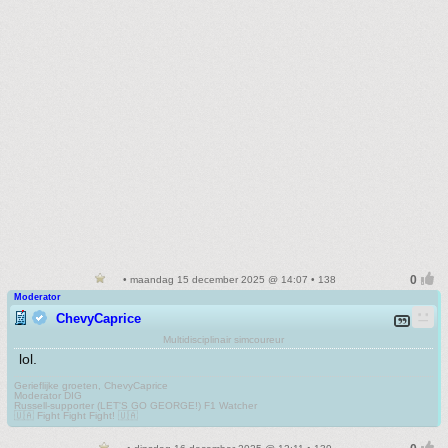
• maandag 15 december 2025 @ 14:07 • 138
Moderator
ChevyCaprice
Multidisciplinair simcoureur
lol.
Gerieflijke groeten, ChevyCaprice
Moderator DIG
Russell-supporter (LET'S GO GEORGE!) F1 Watcher
🇺🇦 Fight Fight Fight! 🇺🇦