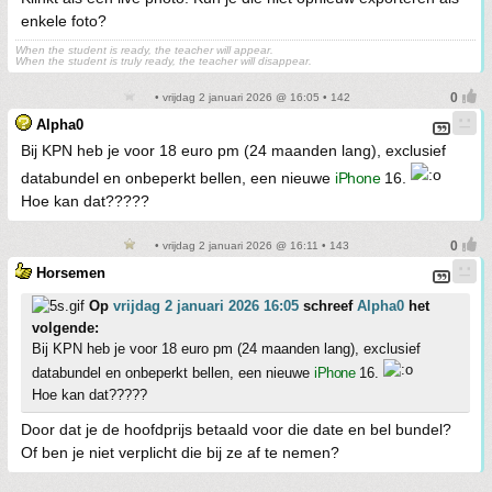
enkele foto?
When the student is ready, the teacher will appear.
When the student is truly ready, the teacher will disappear.
• vrijdag 2 januari 2026 @ 16:05 • 142
Alpha0
Bij KPN heb je voor 18 euro pm (24 maanden lang), exclusief
databundel en onbeperkt bellen, een nieuwe
iPhone
16.
Hoe kan dat?????
• vrijdag 2 januari 2026 @ 16:11 • 143
Horsemen
Op
vrijdag 2 januari 2026 16:05
schreef
Alpha0
het
volgende:
Bij KPN heb je voor 18 euro pm (24 maanden lang), exclusief
databundel en onbeperkt bellen, een nieuwe
iPhone
16.
Hoe kan dat?????
Door dat je de hoofdprijs betaald voor die date en bel bundel?
Of ben je niet verplicht die bij ze af te nemen?