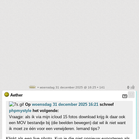
• woensdag 31 december 2025 @ 16:25 • 141
Aether
Op
woensdag 31 december 2025 16:21
schreef
phpmystyle
het volgende:
Vraagje: als ik via mijn icloud 15 fotos download krijg ik daar ook
een MOV bestandje bij (die beelden bewegen) dat wil ik niet want
ik moet ze één voor een verwijderen. Iemand tips?
Klinkt als een live photo. Kun je die niet opnieuw exporteren als