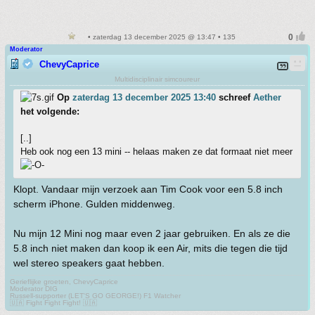
• zaterdag 13 december 2025 @ 13:47 • 135
Moderator
ChevyCaprice
Multidisciplinair simcoureur
Op
zaterdag 13 december 2025 13:40
schreef
Aether
het volgende:
[..]
Heb ook nog een 13 mini -- helaas maken ze dat formaat niet meer
Klopt. Vandaar mijn verzoek aan Tim Cook voor een 5.8 inch
scherm iPhone. Gulden middenweg.
Nu mijn 12 Mini nog maar even 2 jaar gebruiken. En als ze die
5.8 inch niet maken dan koop ik een Air, mits die tegen die tijd
wel stereo speakers gaat hebben.
Gerieflijke groeten, ChevyCaprice
Moderator DIG
Russell-supporter (LET'S GO GEORGE!) F1 Watcher
🇺🇦 Fight Fight Fight! 🇺🇦