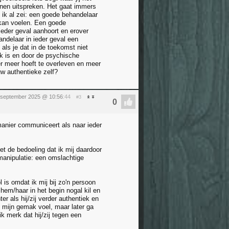
unnen uitspreken. Het gaat immers
 ik al zei: een goede behandelaar
r kan voelen. Een goede
 ieder geval aanhoort en erover
andelaar in ieder geval een
n als je dat in de toekomst niet
ijk is en door de psychische
ger meer hoeft te overleven en meer
uw authentieke zelf?
 september 2025 @ 10:56
:44
#3
manier communiceert als naar ieder
et de bedoeling dat ik mij daardoor
manipulatie: een omslachtige
 is omdat ik mij bij zo'n persoon
hem/haar in het begin nogal kil en
er als hij/zij verder authentiek en
op mijn gemak voel, maar later ga
ik merk dat hij/zij tegen een