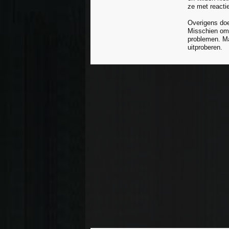
ze met reactie
Overigens doen
Misschien omd
problemen. Ma
uitproberen.