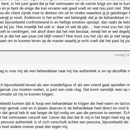
bent, is het juist goed dat je het vertrouwen en de ruimte krijgt om dat te k
 en je bent de enige die kan ervaren wat goed voelt en wat nou juist niet. Wat
ou als client zijnde mee te denken om uit te vinden waardoor jij je gelukkige
ingt je nooit. Andersom is het echter wel belangrijk dat je de behandelaar in
et bijvoorbeeld confronterend is en heftige emoties oproept, dan raakt de beh
r bij jou. Hoe moeilijk het ook is: daar zit wel de pijn ... hoe mooi zou het zij
eft te verdringen, net alsof doen dat het niet bestaat, terwijl het er wel degel
 je dat het aan jouw ziel blijft vreten? Hoe mooi zou het zijn als je niet lan
vaart om te kunnen leven op de manier waarbij je echt voelt dat het past bij jo
zondag 14
ag is voor mij als een behandelaar naar mij toe authentiek is en op dezelfde 
h bijvoorbeeld teveel als een moederfiguur of als een vriend gaat opstellen m
gemak zou moeten voelen, is juist een rode vlag. Dat komt namelijk neer op 
rmatie uit mij te kunnen krijgen.
rbeeld kunnen dat ik hoop een behandelaar te krijgen die heel warm en tactvol
mijn gemak voel en in plaats daarvan is de behandelaar heel direct en vind ik 
In dat geval heb ik wat langer de tijd nodig om aan die persoon te wennen. Echt
mt het vertrouwen vanzelf wel. Liever dat dan dat ik mij in het begin heel erg 
e persoon authentiek is of zich verschuilt achter een persona, bijvoorbeeld als 
n heel andere manier praat dan tegen mij.