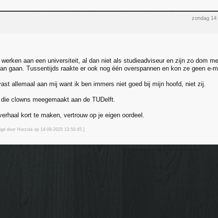
zondag 14
 werken aan een universiteit, al dan niet als studieadviseur en zijn zo dom m
n gaan. Tussentijds raakte er ook nog één overspannen en kon ze geen e-ma
vast allemaal aan mij want ik ben immers niet goed bij mijn hoofd, niet zij.
 die clowns meegemaakt aan de TUDelft.
erhaal kort te maken, vertrouw op je eigen oordeel.
zigd door Horzula op 14-09-2025 13:50
:45
]