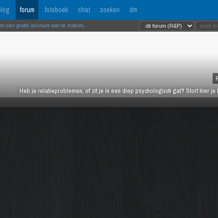
log
forum
fotoboek
chat
zoeken
dm
om een gratis account aan te maken
.
Heb je relatieproblemen, of zit je in een diep psychologisch gat? Stort hier je