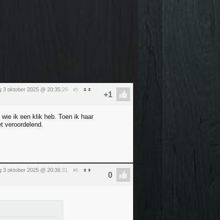
ag 3 oktober 2025 @ 20:35
:29
#5
 wie ik een klik heb. Toen ik haar
et veroordelend.
ag 3 oktober 2025 @ 20:36
:31
#6