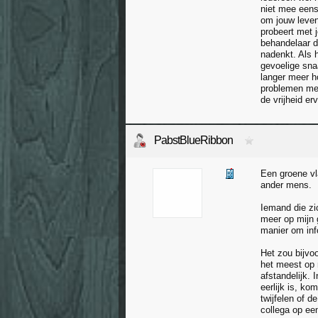
niet mee eens 
om jouw leven
probeert met j
behandelaar dw
nadenkt. Als h
gevoelige snaa
langer meer ho
problemen merk
de vrijheid er
PabstBlueRibbon
Een groene vl
ander mens.
Iemand die zic
meer op mijn 
manier om info
Het zou bijvoo
het meest op 
afstandelijk. 
eerlijk is, ko
twijfelen of d
collega op ee