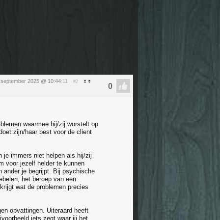
 september 2025 @ 10:44
:11
#2
lemen waarmee hij/zij worstelt op
oet zijn/haar best voor de client
 je immers niet helpen als hij/zij
om voor jezelf helder te kunnen
 ander je begrijpt. Bij psychische
ebelen; het beroep van een
 krijgt wat de problemen precies
en opvattingen. Uiteraard heeft
voorbeeld iets zegt waar jij het