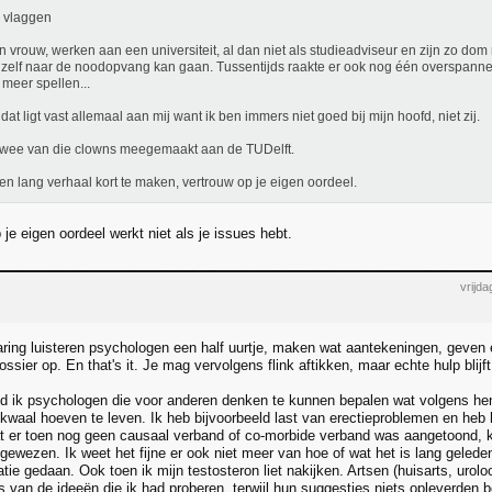
 vlaggen
jn vrouw, werken aan een universiteit, al dan niet als studieadviseur en zijn zo do
 zelf naar de noodopvang kan gaan. Tussentijds raakte er ook nog één overspann
 meer spellen...
dat ligt vast allemaal aan mij want ik ben immers niet goed bij mijn hoofd, niet zij.
wee van die clowns meegemaakt aan de TUDelft.
n lang verhaal kort te maken, vertrouw op je eigen oordeel.
je eigen oordeel werkt niet als je issues hebt.
vrijd
aring luisteren psychologen een half uurtje, maken wat aantekeningen, geven
sier op. En that's it. Je mag vervolgens flink aftikken, maar echte hulp blijft a
nd ik psychologen die voor anderen denken te kunnen bepalen wat volgens hen g
 kwaal hoeven te leven. Ik heb bijvoorbeeld last van erectieproblemen en heb h
 er toen nog geen causaal verband of co-morbide verband was aangetoond, ko
gewezen. Ik weet het fijne er ook niet meer van hoe of wat het is lang gelede
atie gedaan. Ook toen ik mijn testosteron liet nakijken. Artsen (huisarts, uro
ts van de ideeën die ik had proberen, terwijl hun suggesties niets opleverde