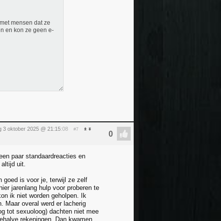
m met mensen dat ze
en en kon ze geen e-
ag 3 oktober 2025 @ 21:15
:08
#7
 een paar standaardreacties en
ltijd uit.
oed is voor je, terwijl ze zelf
ier jarenlang hulp voor proberen te
n ik niet worden geholpen. Ik
n. Maar overal werd er lacherig
loog tot sexuoloog) dachten niet mee
n behalve rekeningen. Dan kwamen