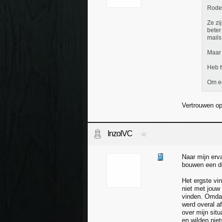
Rode
Ze zi
beter
mails
Maar 
Heb t
Om ee
Vertrouwen op 
InzolVC
Naar mijn erv
bouwen een dos
Het ergste vi
niet met jouw
vinden. Omdat
werd overal af
over mijn situ
en wilden nie