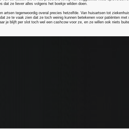
s dat ze liever alles volgens het boekje wilden doen.
 artsen tegenwoordig overal precies hetzelfde. Van huisartsen tot ziekenhuis-
at ze te vaak zien dat ze toch weinig kunnen betekenen voor patiënten met (a
ar je blijft per slot toch wel een cashcow voor ze, en ze willen ook niets bui