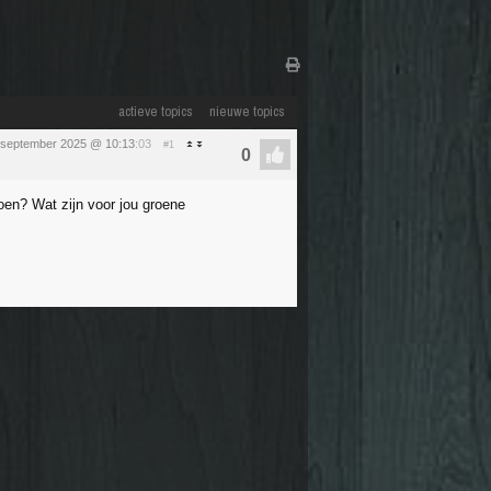
actieve topics
nieuwe topics
 september 2025 @ 10:13
:03
#1
en? Wat zijn voor jou groene