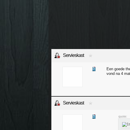
Servieskast
Een goede ther
vond na 4 mat
Servieskast
quote: