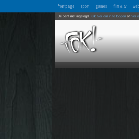
frontpage
sport
games
film & tv
web
Je bent niet ingelogd.
Klik hier om in te loggen
of
hier 