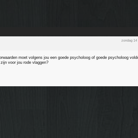
zondag 14
rwaarden moet volgens jou een goede psycholoog of goede psycholoog voldo
zijn voor jou rode vlaggen?