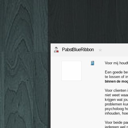
PabstBlueRibbon
Voor mij houdt
Een goede beh
te lossen of i
binnen de moge
Voor clienten 
niet weet waar
krijgen wat jo
problemen kun
psycholoog hou
inhouden, hoe
Voor beide pa
iedereen wel r