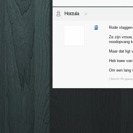
Horzula
Rode vlaggen
Ze zijn vrouw,
noodopvang ka
Maar dat ligt 
Heb twee van
Om een lang v
[ Bericht 3% gewij