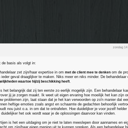
zondag 14
 de basis als volgt in:
andelaar zet zijn/haar expertise in om
om de prob
met de client mee te denken
n ieder geval draaglijker te maken. Niks meer en niks minder. De behandelaar d
.
lijkheden waartoe hij/zij beschikking heeft
is het belangrijk dat zij ten eerste zo eerlijk mogelijk zijn. Een behandelaar kan
over jij je zorgen maakt. Ik weet uit eigen ervaring hoe moeilijk het kan zijn 
uw problemen zijn, laat staan dat je het kan verwoorden op zo'n manier dat een
nen heftige emoties zoals angst en schaamte de gedachten behoorlijk vertro
dt nou juist o.a. in om dat te ontrafelen. Hoe duidelijker je voor jezelf helder
 duidelijker het ook wordt waar je de oplossingen daarvoor kan vinden.
rtijen is het een uitdaging om je niet te laten meeslepen door aannames en eig
echt om zijn/haar eigen mening uit te kunnen spreken. Als een behandelaar bij