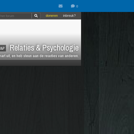
doneren
inbreuk?
Relaties & Psychologie
R&P
 hart uit, en heb steun aan de reacties van anderen.