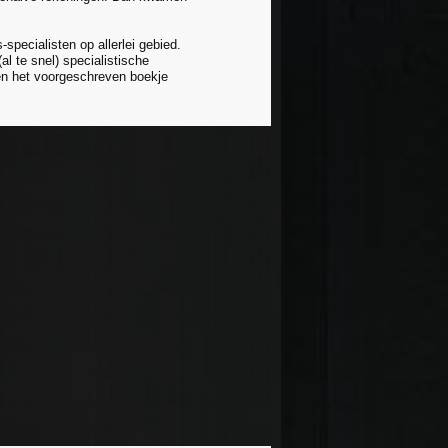
specialisten op allerlei gebied.
l te snel) specialistische
ten het voorgeschreven boekje