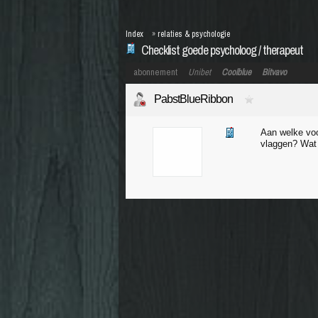
Index
»
relaties & psychologie
Checklist goede psycholoog / therapeut
abonnement
Unibet
Coolblue
Bitvavo
PabstBlueRibbon
Aan welke voo
vlaggen? Wat 