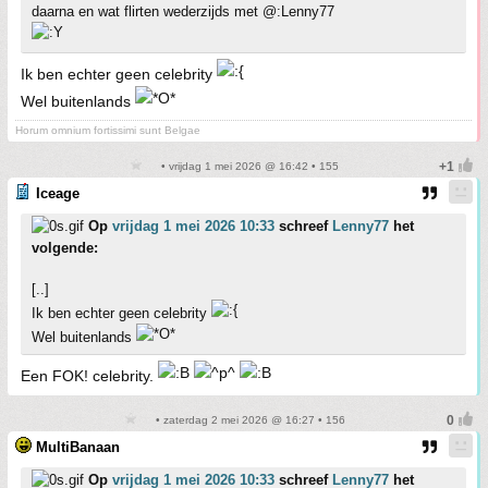
daarna en wat flirten wederzijds met @:Lenny77
Ik ben echter geen celebrity
Wel buitenlands
Horum omnium fortissimi sunt Belgae
• vrijdag 1 mei 2026 @ 16:42 • 155
Iceage
Op
vrijdag 1 mei 2026 10:33
schreef
Lenny77
het
volgende:
[..]
Ik ben echter geen celebrity
Wel buitenlands
Een FOK! celebrity.
• zaterdag 2 mei 2026 @ 16:27 • 156
MultiBanaan
Op
vrijdag 1 mei 2026 10:33
schreef
Lenny77
het