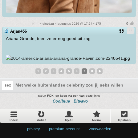
• dinsdag 4 augustus 2026 @ 17:54 • 175
Arjan456
Ariana Grande, toen ze er nog goed uit zag.
1
2
3
4
5
6
7
8
Met welke buitenlandse celebrity zou jij seks willen?
sex
steun FOK! en koop via een van deze links
Coolblue
Bitvavo
Index
Actief
MyAT
Nieuw
Opslaan
privacy
•
premium account
•
voorwaarden