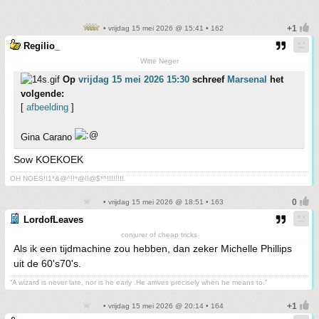
• vrijdag 15 mei 2026 @ 15:41 • 162
Regilio_
Witte Neger
Op
vrijdag 15 mei 2026 15:30
schreef
Marsenal
het
volgende:
[
afbeelding
]
Gina Carano
Sow KOEKOEK
OH NOES!!1*&@^!!*@!!@$*^!!!!!!!!
• vrijdag 15 mei 2026 @ 18:51 • 163
LordofLeaves
conjurer of cheap tricks
Als ik een tijdmachine zou hebben, dan zeker Michelle Phillips
uit de 60's70's.
“A wizard is never late, nor is he early .He arrives precisely when he means to.”
• vrijdag 15 mei 2026 @ 20:14 • 164