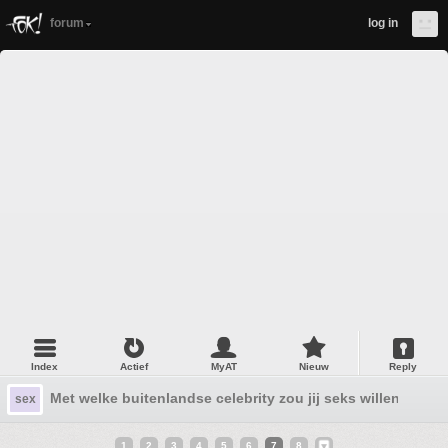
forum
log in
Index
Actief
MyAT
Nieuw
Reply
Met welke buitenlandse celebrity zou jij seks willen?
sex
1
2
3
4
5
6
7
8