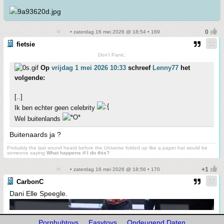
• zaterdag 16 mei 2026 @ 18:54 • 169
fietsie
Don't Panic.
Op
vrijdag 1 mei 2026 10:33
schreef
Lenny77
het
volgende:
[..]
Ik ben echter geen celebrity
Wel buitenlands
Buitenaards ja ?
Probably the last sound heard before the Universe folded up like a paper hat would be
someone saying
What happens if I do this?
• zaterdag 16 mei 2026 @ 18:56 • 170
CarbonC
Dani Elle Speegle.
Pornhubtoys
Easytoys
Ondeugend Daten