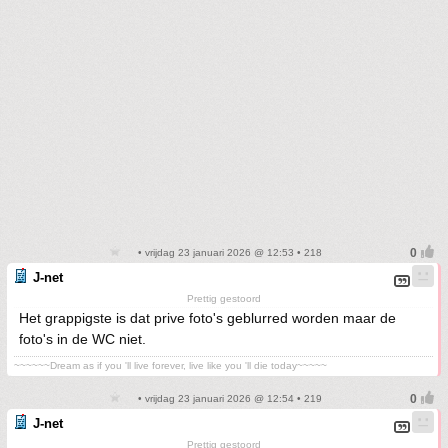
• vrijdag 23 januari 2026 @ 12:53 • 218
J-net
Prettig gestoord
Het grappigste is dat prive foto's geblurred worden maar de
foto's in de WC niet.
~~~~~~Dream as if you 'll live forever, live like you 'll die today~~~~~
• vrijdag 23 januari 2026 @ 12:54 • 219
J-net
Prettig gestoord