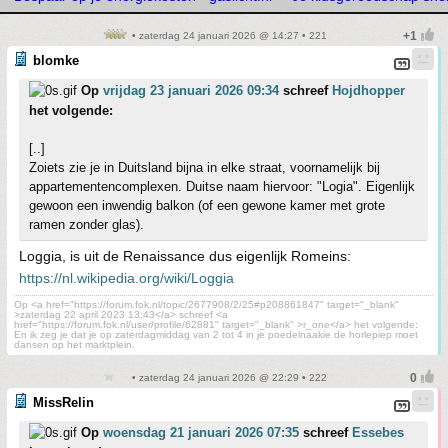
• zaterdag 24 januari 2026 @ 14:27 • 221
blomke
Op
vrijdag 23 januari 2026 09:34
schreef
Hojdhopper
het volgende:
[..]
Zoiets zie je in Duitsland bijna in elke straat, voornamelijk bij
appartementencomplexen. Duitse naam hiervoor: "Logia". Eigenlijk
gewoon een inwendig balkon (of een gewone kamer met grote
ramen zonder glas).
Loggia, is uit de Renaissance dus eigenlijk Romeins:
https://nl.wikipedia.org/wiki/Loggia
Op <a href="https://forum.fok.nl/topic/2677908/2/25#p208861847" target="_blank"
>zaterdag 22 april 2023 13:43</a> schreef <a
href="https://forum.fok.nl/user/profile/62881" target="_blank" >r_one</a> het volgende:
En ik zeg je dat je op zaterdagmiddag van 2 tot 4 in je poedelnaakie de horlepiep moet
dansen op het marktplein.
• zaterdag 24 januari 2026 @ 22:29 • 222
MissRelin
Op
woensdag 21 januari 2026 07:35
schreef
Essebes