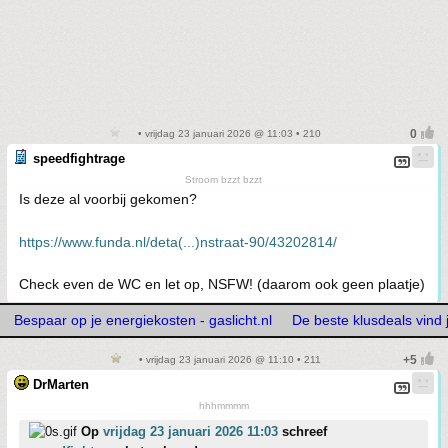
• vrijdag 23 januari 2026 @ 11:03 • 210
speedfightrage
Stroom bzzt bzzt
Is deze al voorbij gekomen?
https://www.funda.nl/deta(...)nstraat-90/43202814/
Check even de WC en let op, NSFW! (daarom ook geen plaatje)
Bespaar op je energiekosten - gaslicht.nl
De beste klusdeals vind j
• vrijdag 23 januari 2026 @ 11:10 • 211
DrMarten
hhhmmmm
Op
vrijdag 23 januari 2026 11:03
schreef