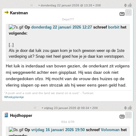
• donderdag 22 januari 2026 @ 13:26 • 208
Karstman
Oeps?!?
Op
donderdag 22 januari 2026 12:27
schreef
borbit
het
volgende:
[..]
Als je door dat luik zou gaan kom je toch gewoon weer op de 1ste
verdieping uit? Snap niet heel goed hoe je je daar kan verstoppen.
Het luik is inderdaad van boven gezien, de onderkant zit volgens
mij weggewerkt achter een gispplaat. Hij was daar ook niet
ondergedoken ofzo. Hij mocht van de vrouw des huizes op de
vliering slapen op een strozak als hij weer eens geen geld had.
"A push and a rush and the land we stand on is ours" - Turrican
Whiskyplankje
• vrijdag 23 januari 2026 @ 09:34 • 209
Hojdhopper
R34 GTR
Op
vrijdag 16 januari 2026 19:50
schreef
Volvoman
het
volgende: