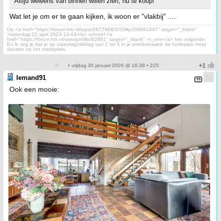
Altijd weleens van binnen willen zien, nu te koop!
Wat let je om er te gaan kijken, ik woon er "vlakbij" ....
Op <a href="https://forum.fok.nl/topic/2677908/2/25#p208861847" target="_blank"
>zaterdag 22 april 2023 13:43</a> schreef <a
href="https://forum.fok.nl/user/profile/62881" target="_blank" >r_one</a> het volgende:
En ik zeg je dat je op zaterdagmiddag van 2 tot 4 in je poedelnaakie de horlepiep moet
dansen op het marktplein.
• vrijdag 30 januari 2026 @ 16:38 • 225
Iemand91
Ook een mooie: