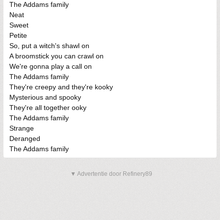
The Addams family
Neat
Sweet
Petite
So, put a witch's shawl on
A broomstick you can crawl on
We're gonna play a call on
The Addams family
They're creepy and they're kooky
Mysterious and spooky
They're all together ooky
The Addams family
Strange
Deranged
The Addams family
▼ Advertentie door Refinery89