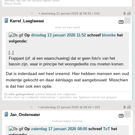
mensen zijn die het anders blijven doen.
(Roos Vonk)
• woensdag 21 januari 2026 @ 08:52 • 202
Karrel_Laaglawaai
vnav on van vond
Op
dinsdag 13 januari 2026 11:52
schreef
blomke
het
volgende:
[..]
Frappant (of: al een waarschuwing) dat er geen foto's van het
bassin zijn, waar in principe het woongedeelte zou moeten komen.
Dat is inderdaad wel heel vreemd. Hier hebben mensen een oud
molentje gekocht en daar éénlaags wat aangebouwd. Misschien
is dat hier ook een optie.
Bij
elke gelegenheid
schreef fathank het volgende:
Ik ben toen op Lowlands halverwege 't optreden van Typhoon knock out gegaan.
• donderdag 22 januari 2026 @ 08:42 • 203
Jan_Onderwater
Culinair tegen Corona
Op
zaterdag 17 januari 2026 08:00
schreef
ToT
het
volgende: