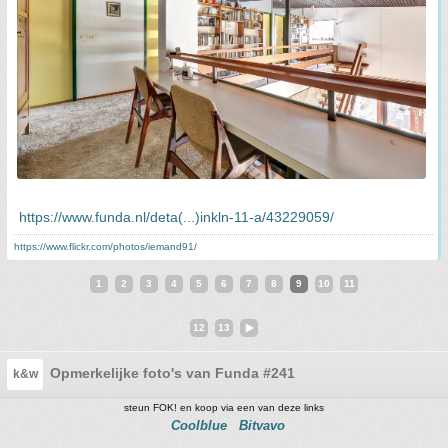
https://www.funda.nl/deta(...)inkln-11-a/43229059/
https://www.flickr.com/photos/iemand91/
1
2
3
4
5
6
7
8
9
10
11
12
13
Opmerkelijke foto's van Funda #241
k&w
steun FOK! en koop via een van deze links
Coolblue
Bitvavo