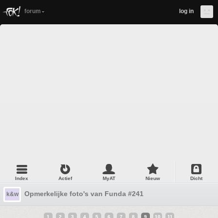
forum
log in
Index
Actief
MyAT
Nieuw
Dicht
Opmerkelijke foto's van Funda #241
k&w
1
2
3
4
5
6
7
8
9
10
11