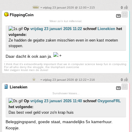
• vrijdag 23 januari 2026 @ 12:00 • 215
FlippingCoin
Weer zo'n kut millennial.
Op
vrijdag 23 januari 2026 11:22
schreef
Lienekien
het
volgende:
Ze hadden de gejatte zaken misschien even in een kast moeten
stoppen.
Daar dacht ik ook aan ja.
I think that it’s extraordinarily important that we in computer science keep fun in computing
For all who deny the struggle, the triumphant overcome
Met zwijgen kruist men de duivel
• vrijdag 23 januari 2026 @ 12:22 • 216
Lienekien
Sunshower kisses...
Op
vrijdag 23 januari 2026 11:40
schreef
OxygeneFRL
het volgende:
Das best veel geld voor zo'n krap huis
Beleggingspand, goede staat, maandelijks 5x kamerhuur.
Koopje.