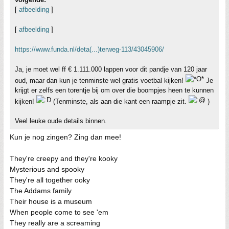
[
afbeelding
]
[
afbeelding
]
https://www.funda.nl/deta(...)terweg-113/43045906/
Ja, je moet wel ff € 1.111.000 lappen voor dit pandje van 120 jaar
oud, maar dan kun je tenminste wel gratis voetbal kijken!
Je
krijgt er zelfs een torentje bij om over die boompjes heen te kunnen
kijken!
(Tenminste, als aan die kant een raampje zit.
)
Veel leuke oude details binnen.
Kun je nog zingen? Zing dan mee!
They're creepy and they're kooky
Mysterious and spooky
They're all together ooky
The Addams family
Their house is a museum
When people come to see 'em
They really are a screaming