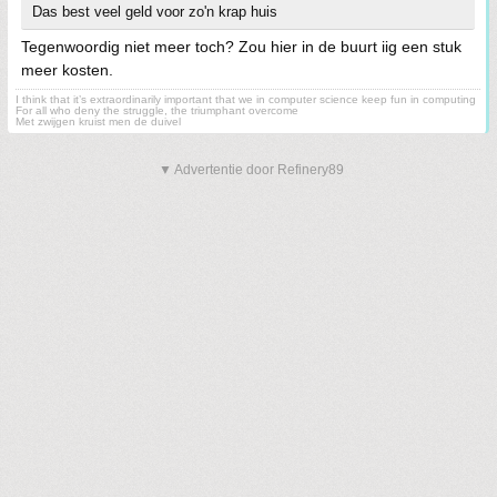
Das best veel geld voor zo'n krap huis
Tegenwoordig niet meer toch? Zou hier in de buurt iig een stuk
meer kosten.
I think that it’s extraordinarily important that we in computer science keep fun in computing
For all who deny the struggle, the triumphant overcome
Met zwijgen kruist men de duivel
▼ Advertentie door Refinery89