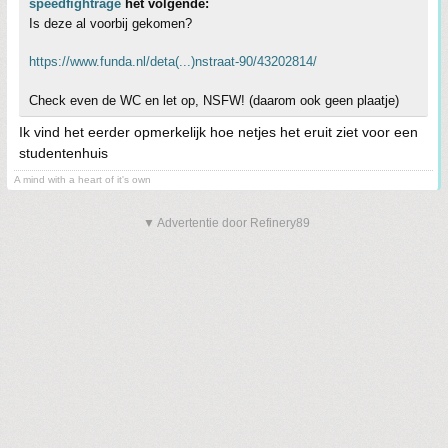
speedfightrage
het volgende:
Is deze al voorbij gekomen?
https://www.funda.nl/deta(...)nstraat-90/43202814/
Check even de WC en let op, NSFW! (daarom ook geen plaatje)
Ik vind het eerder opmerkelijk hoe netjes het eruit ziet voor een
studentenhuis
A mind with a heart of it's own
▼ Advertentie door Refinery89