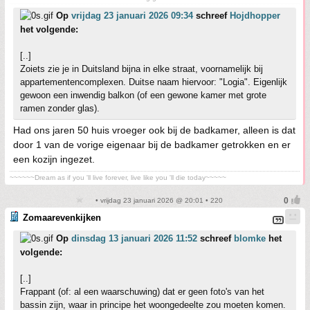
Op
vrijdag 23 januari 2026 09:34
schreef
Hojdhopper
het volgende:
[..]
Zoiets zie je in Duitsland bijna in elke straat, voornamelijk bij
appartementencomplexen. Duitse naam hiervoor: "Logia". Eigenlijk
gewoon een inwendig balkon (of een gewone kamer met grote
ramen zonder glas).
Had ons jaren 50 huis vroeger ook bij de badkamer, alleen is dat
door 1 van de vorige eigenaar bij de badkamer getrokken en er
een kozijn ingezet.
~~~~~~Dream as if you 'll live forever, live like you 'll die today~~~~~
• vrijdag 23 januari 2026 @ 20:01 • 220
Zomaarevenkijken
Op
dinsdag 13 januari 2026 11:52
schreef
blomke
het
volgende:
[..]
Frappant (of: al een waarschuwing) dat er geen foto's van het
bassin zijn, waar in principe het woongedeelte zou moeten komen.