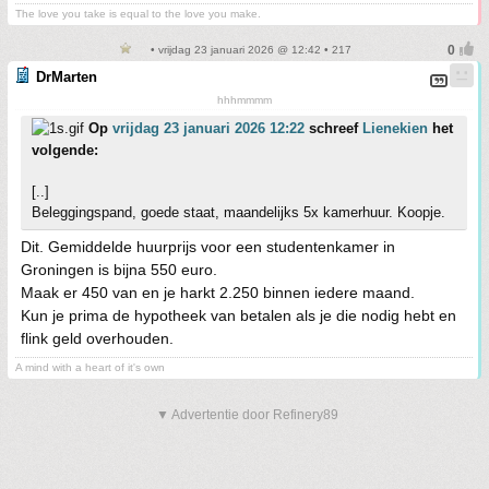
The love you take is equal to the love you make.
• vrijdag 23 januari 2026 @ 12:42 • 217
DrMarten
hhhmmmm
Op
vrijdag 23 januari 2026 12:22
schreef
Lienekien
het
volgende:
[..]
Beleggingspand, goede staat, maandelijks 5x kamerhuur. Koopje.
Dit. Gemiddelde huurprijs voor een studentenkamer in
Groningen is bijna 550 euro.
Maak er 450 van en je harkt 2.250 binnen iedere maand.
Kun je prima de hypotheek van betalen als je die nodig hebt en
flink geld overhouden.
A mind with a heart of it's own
▼ Advertentie door Refinery89