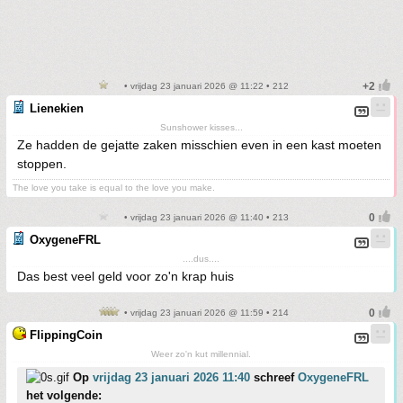
• vrijdag 23 januari 2026 @ 11:22 • 212
Lienekien
Sunshower kisses...
Ze hadden de gejatte zaken misschien even in een kast moeten
stoppen.
The love you take is equal to the love you make.
• vrijdag 23 januari 2026 @ 11:40 • 213
OxygeneFRL
....dus....
Das best veel geld voor zo'n krap huis
• vrijdag 23 januari 2026 @ 11:59 • 214
FlippingCoin
Weer zo'n kut millennial.
Op
vrijdag 23 januari 2026 11:40
schreef
OxygeneFRL
het volgende: