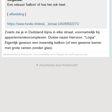
Een robuust 'balkon' of hoe het ook heet.
[
afbeelding
]
https://www.funda.nl/deta(...)straat-145/89582271/
Zoiets zie je in Duitsland bijna in elke straat, voornamelijk bij
appartementencomplexen. Duitse naam hiervoor: "Logia".
Eigenlijk gewoon een inwendig balkon (of een gewone kamer
met grote ramen zonder glas).
Nederlander in München, met voorliefde voor Taiwan en auti's gonna aut.
▼ Advertentie door Refinery89