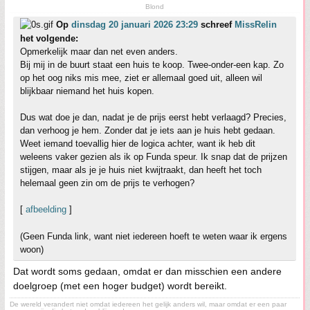
Blond
Op
dinsdag 20 januari 2026 23:29
schreef
MissRelin
het volgende:
Opmerkelijk maar dan net even anders.
Bij mij in de buurt staat een huis te koop. Twee-onder-een kap. Zo
op het oog niks mis mee, ziet er allemaal goed uit, alleen wil
blijkbaar niemand het huis kopen.
Dus wat doe je dan, nadat je de prijs eerst hebt verlaagd? Precies,
dan verhoog je hem. Zonder dat je iets aan je huis hebt gedaan.
Weet iemand toevallig hier de logica achter, want ik heb dit
weleens vaker gezien als ik op Funda speur. Ik snap dat de prijzen
stijgen, maar als je je huis niet kwijtraakt, dan heeft het toch
helemaal geen zin om de prijs te verhogen?
[
afbeelding
]
(Geen Funda link, want niet iedereen hoeft te weten waar ik ergens
woon)
Dat wordt soms gedaan, omdat er dan misschien een andere
doelgroep (met een hoger budget) wordt bereikt.
De wereld verandert niet omdat iedereen het gelijk anders wil, maar omdat er een paar