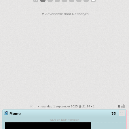
▼ Advertentie door Refinery89
• maandag 1 september 2025 @ 21:34 • 1
Momo
WLR en ESF hooligan