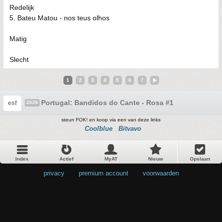
Redelijk
5. Bateu Matou - nos teus olhos
Matig
Slecht
1
2
3
4
5
6
7
Portugal: Bandidos do Cante - Rosa #1
esf
2026
steun FOK! en koop via een van deze links
Coolblue
Bitvavo
Index
Actief
MyAT
Nieuw
Opslaan
privacy
•
premium account
•
voorwaarden