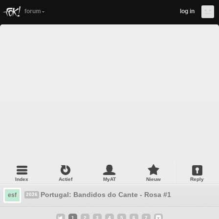
forum
log in
Index
Actief
MyAT
Nieuw
Reply
Portugal: Bandidos do Cante - Rosa #1
esf
2026
1
2
3
4
5
6
7