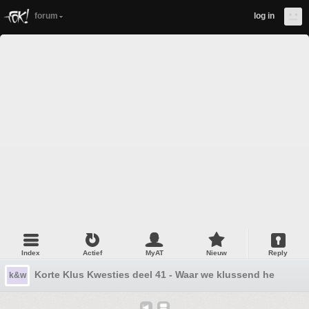
forum
log in
Index
Actief
MyAT
Nieuw
Reply
Korte Klus Kwesties deel 41 - Waar we klussend het voorja
k&w