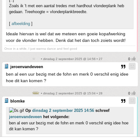
Zoals ik 't met een aantal tredes met hardhout vlonderplank heb
gedaan. Treehoogte = vlonderplankbreedte.
[
afbeelding
]
Ideale hiervan is wel dat we meteen een goeie kopafwerking
voor de vlonder hebben. Denk dat het dan toch zoiets wordt!
Once in a while, I just wanna dance and feel good
• dinsdag 2 september 2025 @ 14:56 • 27
jeroenvandeveen
ben al een uur bezig met de fohn en merk 0 verschil enig idee
hoe dit kan komen ?
• dinsdag 2 september 2025 @ 15:04 • 28
blomke
Op
dinsdag 2 september 2025 14:56
schreef
jeroenvandeveen
het volgende:
ben al een uur bezig met de fohn en merk 0 verschil enig idee hoe
dit kan komen ?
Stekker in het stopcontact