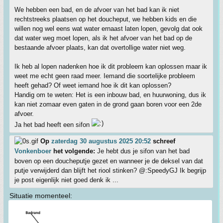
We hebben een bad, en de afvoer van het bad kan ik niet
rechtstreeks plaatsen op het doucheput, we hebben kids en die
willen nog wel eens wat water ernaast laten lopen, gevolg dat ook
dat water weg moet lopen, als ik het afvoer van het bad op de
bestaande afvoer plaats, kan dat overtollige water niet weg.
Ik heb al lopen nadenken hoe ik dit probleem kan oplossen maar ik
weet me echt geen raad meer. Iemand die soortelijke probleem
heeft gehad? Of weet iemand hoe ik dit kan oplossen?
Handig om te weten: Het is een inbouw bad, en huurwoning, dus ik
kan niet zomaar even gaten in de grond gaan boren voor een 2de
afvoer.
Ja het bad heeft een sifon
Op
zaterdag 30 augustus 2025 20:52
schreef
Vonkenboer
het volgende:
Je hebt dus je sifon van het bad
boven op een doucheputje gezet en wanneer je de deksel van dat
putje verwijderd dan blijft het riool stinken? @:SpeedyGJ Ik begrijp
je post eigenlijk niet goed denk ik ...
Situatie momenteel: