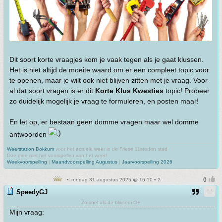
Dit soort korte vraagjes kom je vaak tegen als je gaat klussen.
Het is niet altijd de moeite waard om er een compleet topic voor
te openen, maar je wilt ook niet blijven zitten met je vraag. Voor
al dat soort vragen is er dit
Korte Klus Kwesties
topic! Probeer
zo duidelijk mogelijk je vraag te formuleren, en posten maar!
En let op, er bestaan geen domme vragen maar wel domme
antwoorden
Weerstation Dokkum
voor het actuele weer in de Friese 11steden stad
Doe mee met het voorspellen van het weer!
Weekvoorspelling
|
Maandvoorspelling Augustus
|
Jaarvoorspelling 2026
• zondag 31 augustus 2025 @ 16:10 • 2
SpeedyGJ
Zo snel als de bliksem O+
Mijn vraag: