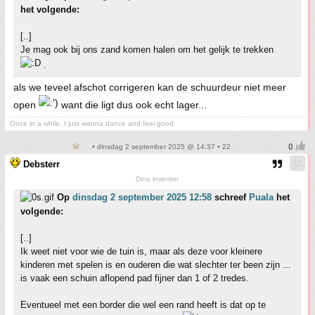
het volgende:
[..]
Je mag ook bij ons zand komen halen om het gelijk te trekken
.
als we teveel afschot corrigeren kan de schuurdeur niet meer
open
want die ligt dus ook echt lager...
Once in a while, I just wanna dance and feel good
• dinsdag 2 september 2025 @ 14:37 • 22
Debsterr
Dino inventor
Op
dinsdag 2 september 2025 12:58
schreef
Puala
het
volgende:
[..]
Ik weet niet voor wie de tuin is, maar als deze voor kleinere
kinderen met spelen is en ouderen die wat slechter ter been zijn ...
is vaak een schuin aflopend pad fijner dan 1 of 2 tredes.
Eventueel met een border die wel een rand heeft is dat op te