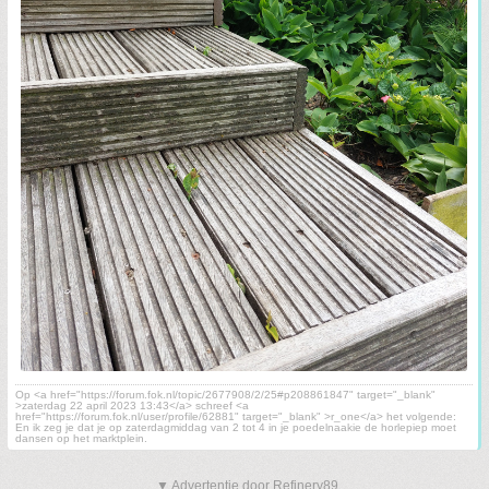
Op <a href="https://forum.fok.nl/topic/2677908/2/25#p208861847" target="_blank"
>zaterdag 22 april 2023 13:43</a> schreef <a
href="https://forum.fok.nl/user/profile/62881" target="_blank" >r_one</a> het volgende:
En ik zeg je dat je op zaterdagmiddag van 2 tot 4 in je poedelnaakie de horlepiep moet
dansen op het marktplein.
▼ Advertentie door Refinery89