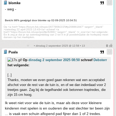
blomke
- weg -
Bericht 98% gewijzigd door blomke op 02-09-2025 10:04:51
Op <a href="https://forum.fok.nl/topic/2677908/2/25#p208861847" target="_blank"
>zaterdag 22 april 2023 13:43</a> schreef <a
href="https://forum.fok.nl/user/profile/62881" target="_blank" >r_one</a> het volgende:
En ik zeg je dat je op zaterdagmiddag van 2 tot 4 in je poedelnaakie de horlepiep moet
dansen op het marktplein.
• dinsdag 2 september 2025 @ 12:58 • 13
Puala
Op
dinsdag 2 september 2025 08:50
schreef
Debsterr
het volgende:
[..]
Thanks, moeten we even goed gaan rekenen wat een acceptabel
afschot voor de rest van de tuin is, en of we dan inderdaad voor 2
treetjes gaan. Zag bij de tegelhandel ook betonnen traptredes, die
zijn 15 cm hoog.
Ik weet niet voor wie de tuin is, maar als deze voor kleinere
kinderen met spelen is en ouderen die wat slechter ter been zijn
... is vaak een schuin aflopend pad fijner dan 1 of 2 tredes.