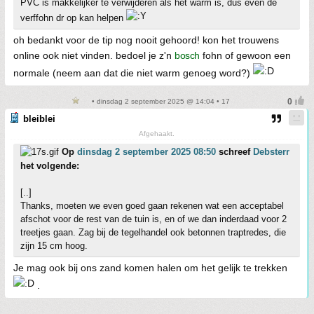
PVC is makkelijker te verwijderen als het warm is, dus even de
verffohn dr op kan helpen
oh bedankt voor de tip nog nooit gehoord! kon het trouwens
online ook niet vinden. bedoel je z'n
bosch
fohn of gewoon een
normale (neem aan dat die niet warm genoeg word?)
• dinsdag 2 september 2025 @ 14:04 • 17
bleiblei
Afgehaakt.
Op
dinsdag 2 september 2025 08:50
schreef
Debsterr
het volgende:
[..]
Thanks, moeten we even goed gaan rekenen wat een acceptabel
afschot voor de rest van de tuin is, en of we dan inderdaad voor 2
treetjes gaan. Zag bij de tegelhandel ook betonnen traptredes, die
zijn 15 cm hoog.
Je mag ook bij ons zand komen halen om het gelijk te trekken
.