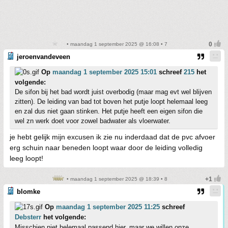
• maandag 1 september 2025 @ 16:08 • 7
jeroenvandeveen
Op
maandag 1 september 2025 15:01
schreef
215
het
volgende:
De sifon bij het bad wordt juist overbodig (maar mag evt wel blijven
zitten). De leiding van bad tot boven het putje loopt helemaal leeg
en zal dus niet gaan stinken. Het putje heeft een eigen sifon die
wel zn werk doet voor zowel badwater als vloerwater.
je hebt gelijk mijn excusen ik zie nu inderdaad dat de pvc afvoer
erg schuin naar beneden loopt waar door de leiding volledig
leeg loopt!
• maandag 1 september 2025 @ 18:39 • 8
blomke
Op
maandag 1 september 2025 11:25
schreef
Debsterr
het volgende:
Misschien niet helemaal passend hier, maar we willen onze