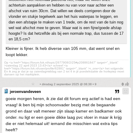
achtertuin aanpakken en hebben nu van voor naar achter een
afschot van ruim 30cm. Dat willen we deels corrigeren door de
vlonder en stukje tegelwerk aan het huis waterpas te leggen, en
dan een afstapje te maken van 1 trede, om de rest van de tuin nog
wel wat afschot mee te geven. Maar wat is een fijne/goede afstap
hoogte? Is dat hetzelfde als bij een normale trap, dus tussen de 17
en 18,5 cm?
Kleiner is fijner. Ik heb diverse van 105 mm, dat went snel en
loopt lekker.
Op <a href="https://forum.fok.nl/topic/2677908/2/25#p208861847" target="_blank"
>zaterdag 22 april 2023 13:43</a> schreef <a
href="https://forum.fok.nl/user/profile/62881" target="_blank" >r_one</a> het volgende:
En ik zeg je dat je op zaterdagmiddag van 2 tot 4 in je poedelnaakie de horlepiep moet
dansen op het marktplein.
• dinsdag 2 september 2025 @ 08:38 • 9
jeroenvandeveen
goeie morgen heren, ik zie dat dit forum erg actief is had een
vraag! ik ben bij mijn schoonvader bezig met de begaande
grond en daar valt meneer zijn slaap kamer en badkamer ook
onder. nu ligt er een goeie dikke laag pvc vloer in maar ik krijg
die er niet helemaal uit! iemand die misschien wat extra tips
heeft?