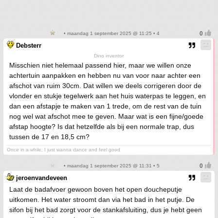
• maandag 1 september 2025 @ 11:25 • 4
Debsterr
Dino inventor
Misschien niet helemaal passend hier, maar we willen onze
achtertuin aanpakken en hebben nu van voor naar achter een
afschot van ruim 30cm. Dat willen we deels corrigeren door de
vlonder en stukje tegelwerk aan het huis waterpas te leggen, en
dan een afstapje te maken van 1 trede, om de rest van de tuin
nog wel wat afschot mee te geven. Maar wat is een fijne/goede
afstap hoogte? Is dat hetzelfde als bij een normale trap, dus
tussen de 17 en 18,5 cm?
Once in a while, I just wanna dance and feel good
• maandag 1 september 2025 @ 11:31 • 5
jeroenvandeveen
Laat de badafvoer gewoon boven het open doucheputje
uitkomen. Het water stroomt dan via het bad in het putje. De
sifon bij het bad zorgt voor de stankafsluiting, dus je hebt geen