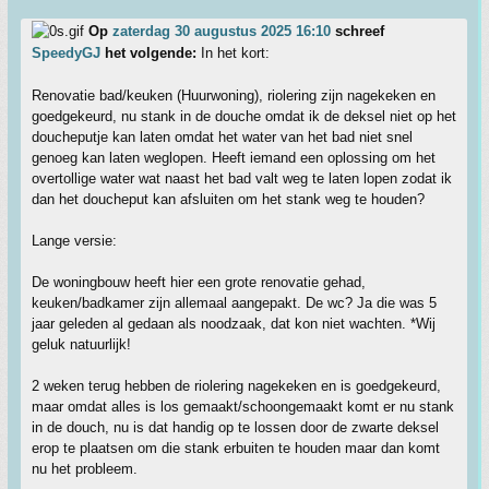
Op
zaterdag 30 augustus 2025 16:10
schreef
SpeedyGJ
het volgende:
In het kort:
Renovatie bad/keuken (Huurwoning), riolering zijn nagekeken en
goedgekeurd, nu stank in de douche omdat ik de deksel niet op het
doucheputje kan laten omdat het water van het bad niet snel
genoeg kan laten weglopen. Heeft iemand een oplossing om het
overtollige water wat naast het bad valt weg te laten lopen zodat ik
dan het doucheput kan afsluiten om het stank weg te houden?
Lange versie:
De woningbouw heeft hier een grote renovatie gehad,
keuken/badkamer zijn allemaal aangepakt. De wc? Ja die was 5
jaar geleden al gedaan als noodzaak, dat kon niet wachten. *Wij
geluk natuurlijk!
2 weken terug hebben de riolering nagekeken en is goedgekeurd,
maar omdat alles is los gemaakt/schoongemaakt komt er nu stank
in de douch, nu is dat handig op te lossen door de zwarte deksel
erop te plaatsen om die stank erbuiten te houden maar dan komt
nu het probleem.