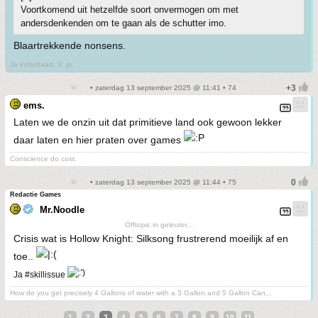
Voortkomend uit hetzelfde soort onvermogen om met
andersdenkenden om te gaan als de schutter imo.
Blaartrekkende nonsens.
Ja inderdaad, V. ja.
• zaterdag 13 september 2025 @ 11:41 • 74
ems.
Laten we de onzin uit dat primitieve land ook gewoon lekker
daar laten en hier praten over games
Conscience do cost.
• zaterdag 13 september 2025 @ 11:44 • 75
Redactie Games
Mr.Noodle
Offtopic in geleuter...
Crisis wat is Hollow Knight: Silksong frustrerend moeilijk af en
toe..
Ja #skillissue
How do you get precisely 4 Gallons of water with a 3 Gallon and 5 Gallon Can...
1
2
3
4
5
6
7
8
9
10
11