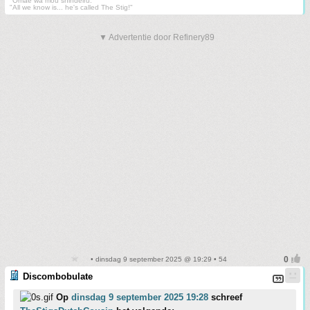
"Omae wa mou shindeiru."
"All we know is... he's called The Stig!"
▼ Advertentie door Refinery89
• dinsdag 9 september 2025 @ 19:29 • 54
Discombobulate
Op
dinsdag 9 september 2025 19:28
schreef