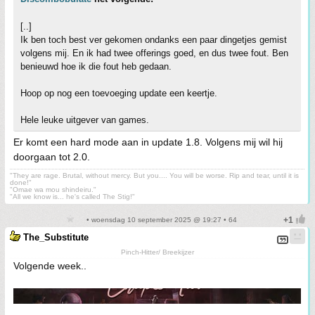
[..]
Ik ben toch best ver gekomen ondanks een paar dingetjes gemist
volgens mij. En ik had twee offerings goed, en dus twee fout. Ben
benieuwd hoe ik die fout heb gedaan.
Hoop op nog een toevoeging update een keertje.
Hele leuke uitgever van games.
Er komt een hard mode aan in update 1.8. Volgens mij wil hij
doorgaan tot 2.0.
"They are rage. Brutal, without mercy. But you.... You will be worse. Rip and tear, until it is
done!"
"Omae wa mou shindeiru."
"All we know is... he's called The Stig!"
• woensdag 10 september 2025 @ 19:27 • 64
The_Substitute
Pinch-Hitter/ Breekijzer
Volgende week..