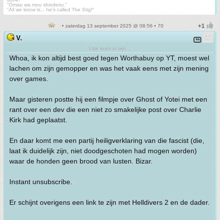
"Omae wa mou shindeiru."
"All we know is... he's called The Stig!"
• zaterdag 13 september 2025 @ 08:56 • 70
V.
Like tears in rain...
Whoa, ik kon altijd best goed tegen Worthabuy op YT, moest wel
lachen om zijn gemopper en was het vaak eens met zijn mening
over games.
Maar gisteren postte hij een filmpje over Ghost of Yotei met een
rant over een dev die een niet zo smakelijke post over Charlie
Kirk had geplaatst.
En daar komt me een partij heiligverklaring van die fascist (die,
laat ik duidelijk zijn, niet doodgeschoten had mogen worden)
waar de honden geen brood van lusten. Bizar.
Instant unsubscribe.
Er schijnt overigens een link te zijn met Helldivers 2 en de dader.