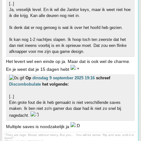
[..]
Ja, vreselijk level. En ik wil die Janitor keys, maar ik weet niet hoe
ik die krijg. Kan alle deuren nog niet in.
Ik denk dat er nog genoeg is wat ik over het hoofd heb gezien.
Ik kan nog 1-2 nachtjes slapen. Ik hoop toch ten zeerste dat het
dan niet ineens voorbij is en ik opnieuw moet. Dat zou een flinke
afknapper voor me zijn qua game design.
Het levert wel een einde op ja. Maar dat is ook wel de charme.
En je weet dat je 15 dagen hebt
Op
dinsdag 9 september 2025 19:16
schreef
Discombobulate
het volgende:
[..]
Eén grote fout die ik heb gemaakt is niet verschillende saves
maken. Ik ben niet zo'n gamer dus daar had ik niet zo snel bij
nagedacht.
Multiple saves is noodzakelijk ja
"They are rage. Brutal, without mercy. But you.... You will be worse. Rip and tear, until it is
done!"