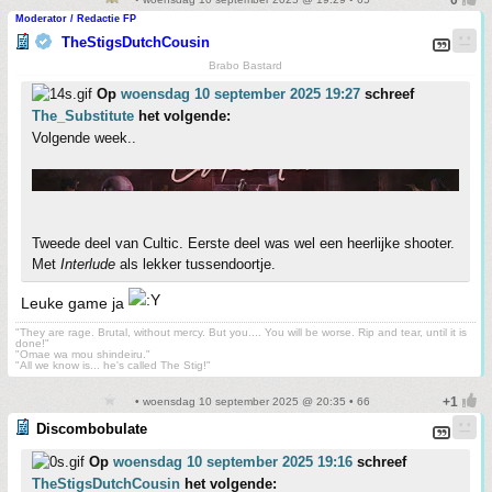
Moderator / Redactie FP
TheStigsDutchCousin
Brabo Bastard
Op
woensdag 10 september 2025 19:27
schreef
The_Substitute
het volgende:
Volgende week..
Tweede deel van Cultic. Eerste deel was wel een heerlijke shooter.
Met
Interlude
als lekker tussendoortje.
Leuke game ja
"They are rage. Brutal, without mercy. But you.... You will be worse. Rip and tear, until it is
done!"
"Omae wa mou shindeiru."
"All we know is... he's called The Stig!"
• woensdag 10 september 2025 @ 20:35 • 66
Discombobulate
Op
woensdag 10 september 2025 19:16
schreef
TheStigsDutchCousin
het volgende: