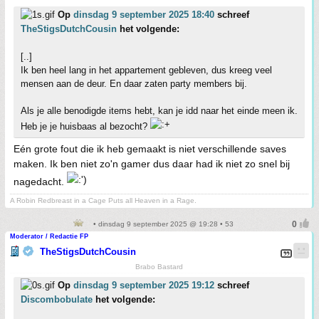
Op
dinsdag 9 september 2025 18:40
schreef
TheStigsDutchCousin
het volgende:
[..]
Ik ben heel lang in het appartement gebleven, dus kreeg veel
mensen aan de deur. En daar zaten party members bij.
Als je alle benodigde items hebt, kan je idd naar het einde meen ik.
Heb je je huisbaas al bezocht?
Eén grote fout die ik heb gemaakt is niet verschillende saves
maken. Ik ben niet zo'n gamer dus daar had ik niet zo snel bij
nagedacht.
A Robin Redbreast in a Cage Puts all Heaven in a Rage.
• dinsdag 9 september 2025 @ 19:28 • 53
Moderator / Redactie FP
TheStigsDutchCousin
Brabo Bastard
Op
dinsdag 9 september 2025 19:12
schreef
Discombobulate
het volgende: