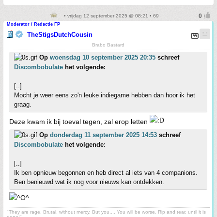
• vrijdag 12 september 2025 @ 08:21 • 69
Moderator / Redactie FP
TheStigsDutchCousin
Brabo Bastard
Op
woensdag 10 september 2025 20:35
schreef
Discombobulate
het volgende:
[..]
Mocht je weer eens zo'n leuke indiegame hebben dan hoor ik het
graag.
Deze kwam ik bij toeval tegen, zal erop letten
Op
donderdag 11 september 2025 14:53
schreef
Discombobulate
het volgende:
[..]
Ik ben opnieuw begonnen en heb direct al iets van 4 companions.
Ben benieuwd wat ik nog voor nieuws kan ontdekken.
"They are rage. Brutal, without mercy. But you.... You will be worse. Rip and tear, until it is
done!"