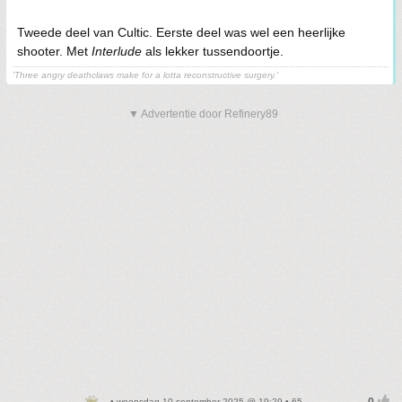
Tweede deel van Cultic. Eerste deel was wel een heerlijke
shooter. Met
Interlude
als lekker tussendoortje.
'Three angry deathclaws make for a lotta reconstructive surgery.'
▼ Advertentie door Refinery89
• woensdag 10 september 2025 @ 19:29 • 65