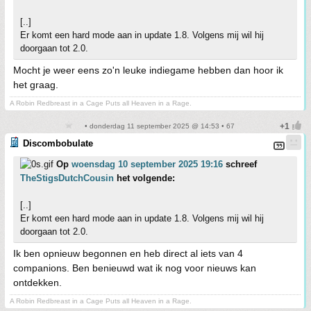
[..]
Er komt een hard mode aan in update 1.8. Volgens mij wil hij
doorgaan tot 2.0.
Mocht je weer eens zo'n leuke indiegame hebben dan hoor ik
het graag.
A Robin Redbreast in a Cage Puts all Heaven in a Rage.
• donderdag 11 september 2025 @ 14:53 • 67
Discombobulate
Op
woensdag 10 september 2025 19:16
schreef
TheStigsDutchCousin
het volgende:
[..]
Er komt een hard mode aan in update 1.8. Volgens mij wil hij
doorgaan tot 2.0.
Ik ben opnieuw begonnen en heb direct al iets van 4
companions. Ben benieuwd wat ik nog voor nieuws kan
ontdekken.
A Robin Redbreast in a Cage Puts all Heaven in a Rage.