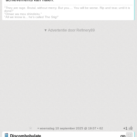
"They are rage. Brutal, without mercy. But you.... You will be worse. Rip and tear, until it is
done!"
"Omae wa mou shindeiru."
"All we know is... he's called The Stig!"
▼ Advertentie door Refinery89
• woensdag 10 september 2025 @ 19:07 • 62
Discombobulate