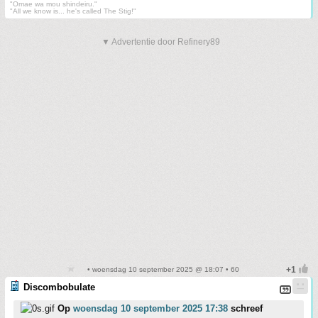
"Omae wa mou shindeiru."
"All we know is... he's called The Stig!"
▼ Advertentie door Refinery89
• woensdag 10 september 2025 @ 18:07 • 60
Discombobulate
Op
woensdag 10 september 2025 17:38
schreef