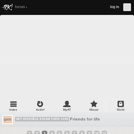
forum
log in
Index
Actief
MyAT
Nieuw
Dicht
Friends for life
gam
HET OFFICIËLE STEAM TOPIC #195
1
2
3
4
5
6
7
8
9
10
11