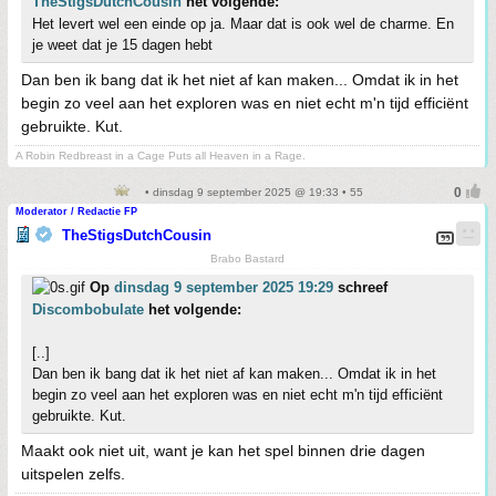
TheStigsDutchCousin
het volgende:
Het levert wel een einde op ja. Maar dat is ook wel de charme. En
je weet dat je 15 dagen hebt
Dan ben ik bang dat ik het niet af kan maken... Omdat ik in het
begin zo veel aan het exploren was en niet echt m'n tijd efficiënt
gebruikte. Kut.
A Robin Redbreast in a Cage Puts all Heaven in a Rage.
• dinsdag 9 september 2025 @ 19:33 • 55
Moderator / Redactie FP
TheStigsDutchCousin
Brabo Bastard
Op
dinsdag 9 september 2025 19:29
schreef
Discombobulate
het volgende:
[..]
Dan ben ik bang dat ik het niet af kan maken... Omdat ik in het
begin zo veel aan het exploren was en niet echt m'n tijd efficiënt
gebruikte. Kut.
Maakt ook niet uit, want je kan het spel binnen drie dagen
uitspelen zelfs.