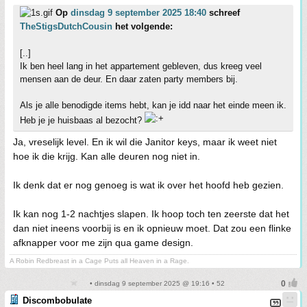
Op
dinsdag 9 september 2025 18:40
schreef
TheStigsDutchCousin
het volgende:
[..]
Ik ben heel lang in het appartement gebleven, dus kreeg veel
mensen aan de deur. En daar zaten party members bij.
Als je alle benodigde items hebt, kan je idd naar het einde meen ik.
Heb je je huisbaas al bezocht?
Ja, vreselijk level. En ik wil die Janitor keys, maar ik weet niet
hoe ik die krijg. Kan alle deuren nog niet in.
Ik denk dat er nog genoeg is wat ik over het hoofd heb gezien.
Ik kan nog 1-2 nachtjes slapen. Ik hoop toch ten zeerste dat het
dan niet ineens voorbij is en ik opnieuw moet. Dat zou een flinke
afknapper voor me zijn qua game design.
A Robin Redbreast in a Cage Puts all Heaven in a Rage.
• dinsdag 9 september 2025 @ 19:16 • 52
Discombobulate