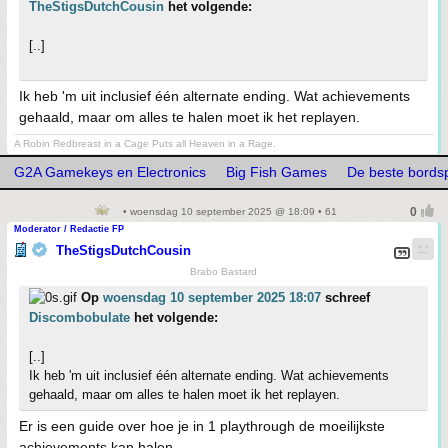
TheStigsDutchCousin
het volgende:
[..]
Ik heb 'm uit inclusief één alternate ending. Wat achievements
gehaald, maar om alles te halen moet ik het replayen.
A Robin Redbreast in a Cage Puts all Heaven in a Rage.
G2A Gamekeys en Electronics
Big Fish Games
De beste bordsp
• woensdag 10 september 2025 @ 18:09 • 61
Moderator / Redactie FP
TheStigsDutchCousin
Brabo Bastard
Op
woensdag 10 september 2025 18:07
schreef
Discombobulate
het volgende:
[..]
Ik heb 'm uit inclusief één alternate ending. Wat achievements
gehaald, maar om alles te halen moet ik het replayen.
Er is een guide over hoe je in 1 playthrough de moeilijkste
achievements kan halen.