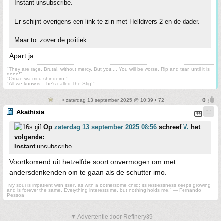
Instant unsubscribe.
Er schijnt overigens een link te zijn met Helldivers 2 en de dader.
Maar tot zover de politiek.
Apart ja.
"They are rage. Brutal, without mercy. But you.... You will be worse. Rip and tear, until it is
done!"
"Omae wa mou shindeiru."
"All we know is... he's called The Stig!"
• zaterdag 13 september 2025 @ 10:39 • 72
Akathisia
Op
zaterdag 13 september 2025 08:56
schreef
V.
het
volgende:
Instant
unsubscribe.
Voortkomend uit hetzelfde soort onvermogen om met
andersdenkenden om te gaan als de schutter imo.
“My soul is impatient with itself, as with a bothersome child; its restlessness keeps growing
and is forever the same. Everything interests me, but nothing holds me.” ― Fernando
Pessoa
▼ Advertentie door Refinery89