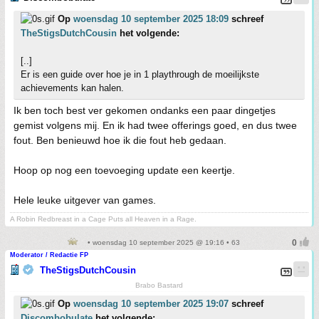
Op
woensdag 10 september 2025 18:09
schreef
TheStigsDutchCousin
het volgende:
[..]
Er is een guide over hoe je in 1 playthrough de moeilijkste
achievements kan halen.
Ik ben toch best ver gekomen ondanks een paar dingetjes
gemist volgens mij. En ik had twee offerings goed, en dus twee
fout. Ben benieuwd hoe ik die fout heb gedaan.
Hoop op nog een toevoeging update een keertje.
Hele leuke uitgever van games.
A Robin Redbreast in a Cage Puts all Heaven in a Rage.
• woensdag 10 september 2025 @ 19:16 • 63
Moderator / Redactie FP
TheStigsDutchCousin
Brabo Bastard
Op
woensdag 10 september 2025 19:07
schreef
Discombobulate
het volgende: