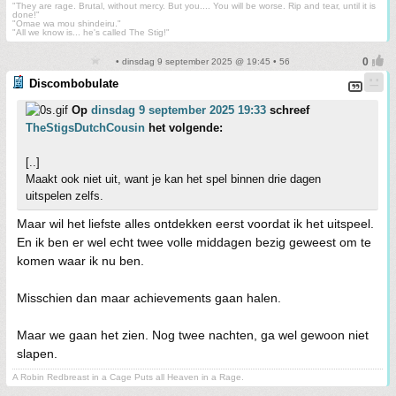
"They are rage. Brutal, without mercy. But you.... You will be worse. Rip and tear, until it is
done!"
"Omae wa mou shindeiru."
"All we know is... he's called The Stig!"
• dinsdag 9 september 2025 @ 19:45 • 56
Discombobulate
Op
dinsdag 9 september 2025 19:33
schreef
TheStigsDutchCousin
het volgende:
[..]
Maakt ook niet uit, want je kan het spel binnen drie dagen
uitspelen zelfs.
Maar wil het liefste alles ontdekken eerst voordat ik het uitspeel.
En ik ben er wel echt twee volle middagen bezig geweest om te
komen waar ik nu ben.
Misschien dan maar achievements gaan halen.
Maar we gaan het zien. Nog twee nachten, ga wel gewoon niet
slapen.
A Robin Redbreast in a Cage Puts all Heaven in a Rage.