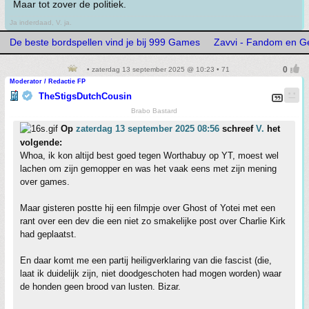
Maar tot zover de politiek.
Ja inderdaad, V. ja.
De beste bordspellen vind je bij 999 Games
Zavvi - Fandom en G
• zaterdag 13 september 2025 @ 10:23 • 71
Moderator / Redactie FP
TheStigsDutchCousin
Brabo Bastard
Op
zaterdag 13 september 2025 08:56
schreef
V.
het
volgende:
Whoa, ik kon altijd best goed tegen Worthabuy op YT, moest wel
lachen om zijn gemopper en was het vaak eens met zijn mening
over games.
Maar gisteren postte hij een filmpje over Ghost of Yotei met een
rant over een dev die een niet zo smakelijke post over Charlie Kirk
had geplaatst.
En daar komt me een partij heiligverklaring van die fascist (die,
laat ik duidelijk zijn, niet doodgeschoten had mogen worden) waar
de honden geen brood van lusten. Bizar.