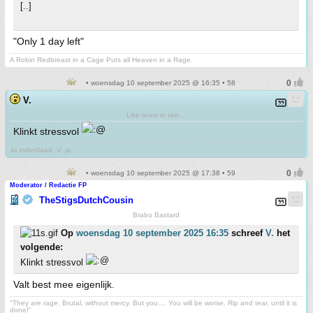
[..]
"Only 1 day left"
A Robin Redbreast in a Cage Puts all Heaven in a Rage.
• woensdag 10 september 2025 @ 16:35 • 58
V.
Like tears in rain...
Klinkt stressvol
Ja inderdaad, V. ja.
• woensdag 10 september 2025 @ 17:38 • 59
Moderator / Redactie FP
TheStigsDutchCousin
Brabo Bastard
Op
woensdag 10 september 2025 16:35
schreef
V.
het
volgende:
Klinkt stressvol
Valt best mee eigenlijk.
"They are rage. Brutal, without mercy. But you.... You will be worse. Rip and tear, until it is
done!"