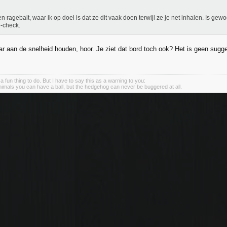
en ragebait, waar ik op doel is dat ze dit vaak doen terwijl ze je net inhalen. Is ge
-check.
ar aan de snelheid houden, hoor. Je ziet dat bord toch ook? Het is geen sugge
s a fun thing to do. But I have to say this as a warning to you:
animals you can have a ball, but the hedgehog can never be buggered at all.