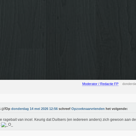
Moderator / Redactie FP
donderda
Op
donderdag 14 mei 2026 12:56
schreef
Opzoeknaarvrienden
het volgende:
e ragebait van incel. Keurig dat Duitsers (en iedereen anders) zich gewoon aan de
t