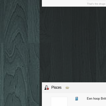
That's the drugs 
Pisces
Een hoop Britt