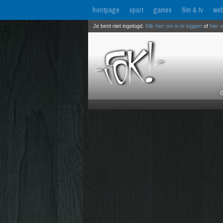
frontpage
sport
games
film & tv
web
Je bent niet ingelogd.
Klik hier om in te loggen
of
hier 
G