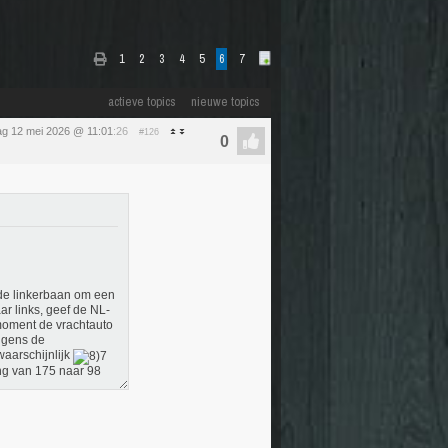
1
2
3
4
5
6
7
actieve topics
nieuwe topics
ag 12 mei 2026 @ 11:01
:26
#126
 de linkerbaan om een
ar links, geef de NL-
 moment de vrachtauto
lgens de
aarschijnlijk
ng van 175 naar 98