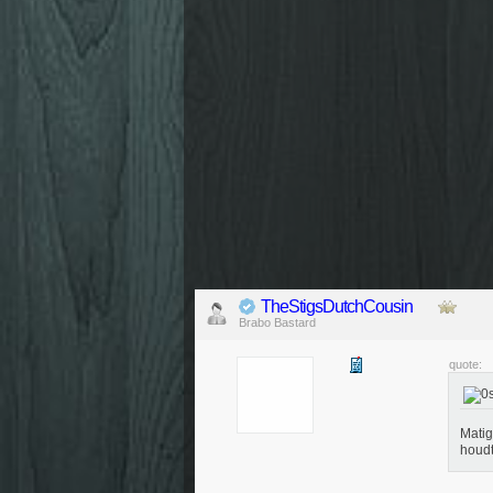
TheStigsDutchCousin
Brabo Bastard
quote:
Matig
houd