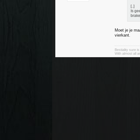
[..]
Is ge
brake
Moet je je ma
vierkant.
Bestiality sure i
With almost all 