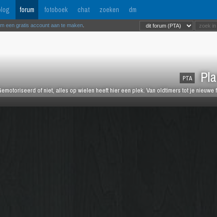
log
forum
fotoboek
chat
zoeken
dm
om een gratis account aan te maken
.
Pla
PTA
emotoriseerd of niet, alles op wielen heeft hier een plek. Van oldtimers tot je nieuwe 