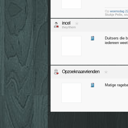
Op
woensdag 22 
Stukje Pelle, st
incel
they/them
Duitsers die 
iedereen weet
Opzoeknaarvrienden
Matige rageba