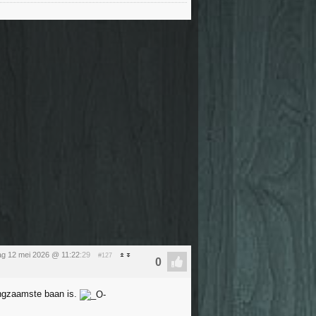
ag 12 mei 2026 @ 11:22
:29
#127
langzaamste baan is.