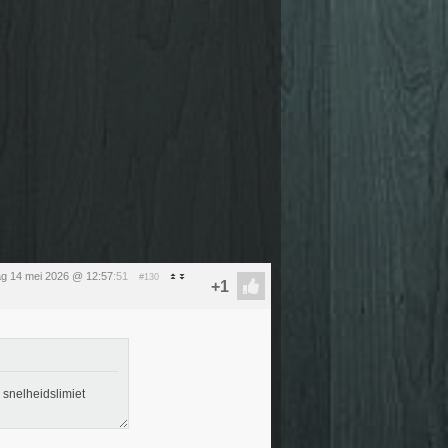
g 14 mei 2026 @ 12:57
:51
#130
 snelheidslimiet