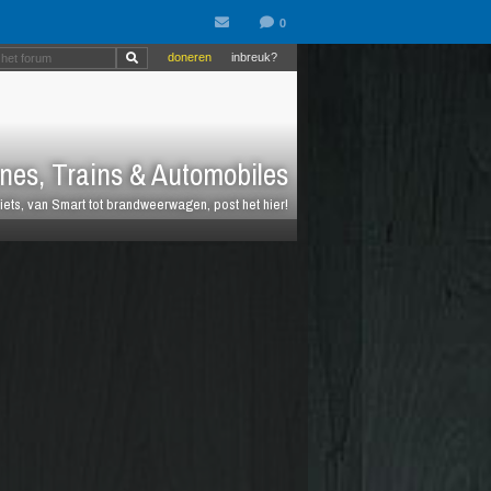
doneren
inbreuk?
nes, Trains & Automobiles
fiets, van Smart tot brandweerwagen, post het hier!