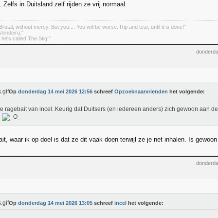
Zelfs in Duitsland zelf rijden ze vrij normaal.
rutal, without mercy. But you.... You will be worse. Rip and tear, until it is done!"
indeiru."
. he's called The Stig!"
donderda
Op
donderdag 14 mei 2026 12:56
schreef
Opzoeknaarvrienden
het volgende:
e ragebait van incel. Keurig dat Duitsers (en iedereen anders) zich gewoon aan de
t
it, waar ik op doel is dat ze dit vaak doen terwijl ze je net inhalen. Is gewo
donderda
Op
donderdag 14 mei 2026 13:05
schreef
incel
het volgende: