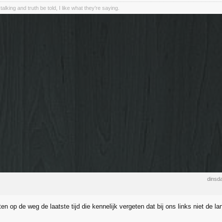
talking and truth be told, I like what they're saying.
dinsd
en op de weg de laatste tijd die kennelijk vergeten dat bij ons links niet de 