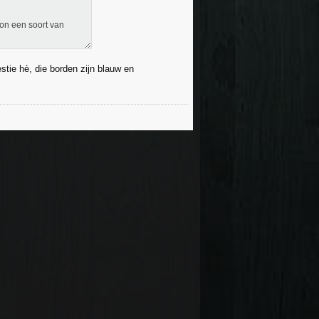
woon een soort van
stie hè, die borden zijn blauw en