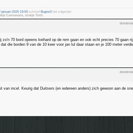
januari 2025 19:50
schreef
Bugno3
het volgende:
ukje Cannavaro, stukje Totti.
donderda
bij zo'n 70 bord opeens keihard op de rem gaan en ook echt precies 70 gaan r
 dat die borden 9 van de 10 keer voor jan lul daar staan en je 100 meter ver
donderda
it van incel. Keurig dat Duitsers (en iedereen anders) zich gewoon aan de sn