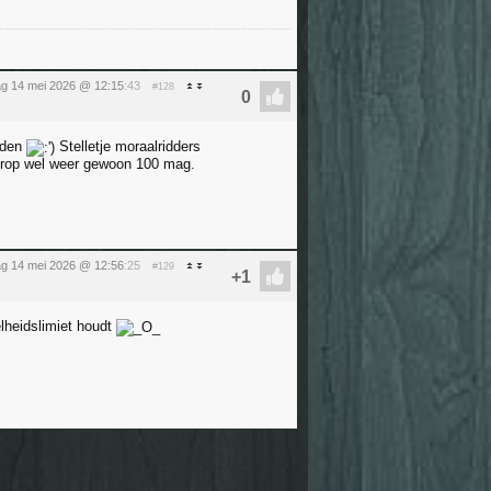
g 14 mei 2026 @ 12:15
:43
#128
ijden
Stelletje moraalridders
derop wel weer gewoon 100 mag.
g 14 mei 2026 @ 12:56
:25
#129
elheidslimiet houdt