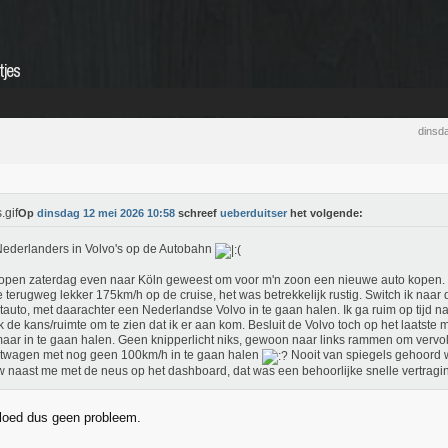
tjes
dinsd
Op
dinsdag 12 mei 2026 10:58
schreef
ueberduitser
het volgende:
ederlanders in Volvo's op de Autobahn
open zaterdag even naar Köln geweest om voor m'n zoon een nieuwe auto kopen.
 terugweg lekker 175km/h op de cruise, het was betrekkelijk rustig. Switch ik naar
tauto, met daarachter een Nederlandse Volvo in te gaan halen. Ik ga ruim op tijd na
k de kans/ruimte om te zien dat ik er aan kom. Besluit de Volvo toch op het laatste
aar in te gaan halen. Geen knipperlicht niks, gewoon naar links rammen om vervo
twagen met nog geen 100km/h in te gaan halen
Nooit van spiegels gehoord w
 naast me met de neus op het dashboard, dat was een behoorlijke snelle vertragi
vloed dus geen probleem.