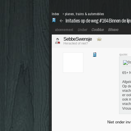
Index
»
planes, trains & automobiles
Irritaties op de weg #164 Binnen de lijn
abonnement
Unibet
Coolblue
Bitvavo
SebbeSwensje
Heraclied of niet?
quote:
65+ N
Afgel
Op de
vrach
er oo
ook m
vrach
Vrouw
Niet onder in