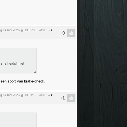
g 14 mei 2026 @ 13:05
:09
#131
 snelheidslimiet
on een soort van brake-check.
g 14 mei 2026 @ 13:33
:12
#132