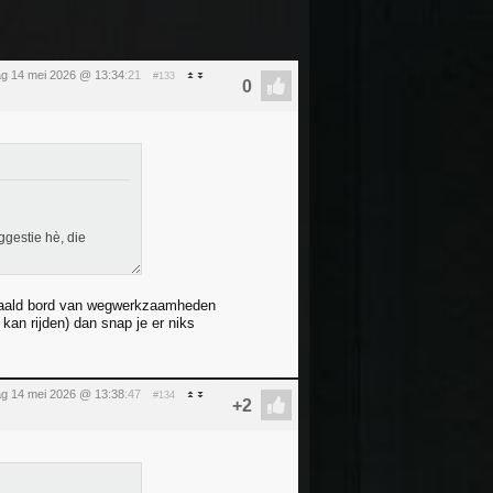
g 14 mei 2026 @ 13:34
:21
#133
ggestie hè, die
rdwaald bord van wegwerkzaamheden
kan rijden) dan snap je er niks
g 14 mei 2026 @ 13:38
:47
#134