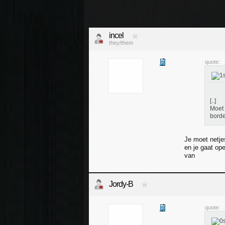
incel
they/them
quote:
[..]
Moet 
borde
Je moet netje
en je gaat op
van
Jordy-B
quote: