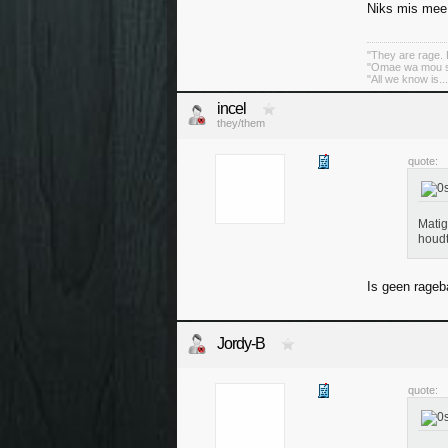
Niks mis mee. 
"They are rage. B
"Omae wa mou sh
"All we know is..
incel
they/them
quote:
Matig
houd
Is geen rageba
Jordy-B
quote: