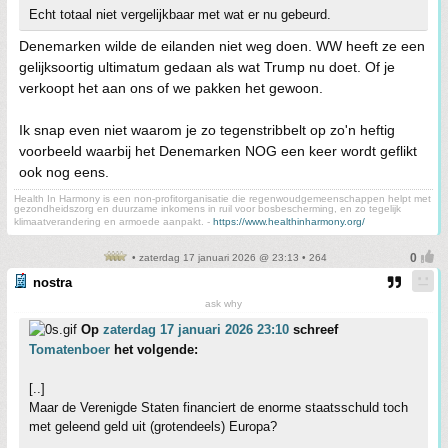
Echt totaal niet vergelijkbaar met wat er nu gebeurd.
Denemarken wilde de eilanden niet weg doen. WW heeft ze een
gelijksoortig ultimatum gedaan als wat Trump nu doet. Of je
verkoopt het aan ons of we pakken het gewoon.
Ik snap even niet waarom je zo tegenstribbelt op zo'n heftig
voorbeeld waarbij het Denemarken NOG een keer wordt geflikt
ook nog eens.
Health In Harmony is een non-profitorganisatie die regenwoudgemeenschappen helpt met
gezondheidszorg en duurzame inkomens in ruil voor bosbescherming, en zo tegelijk
klimaatverandering en armoede aanpakt. -
https://www.healthinharmony.org/
• zaterdag 17 januari 2026 @ 23:13 • 264
nostra
ask why
Op
zaterdag 17 januari 2026 23:10
schreef
Tomatenboer
het volgende:
[..]
Maar de Verenigde Staten financiert de enorme staatsschuld toch
met geleend geld uit (grotendeels) Europa?