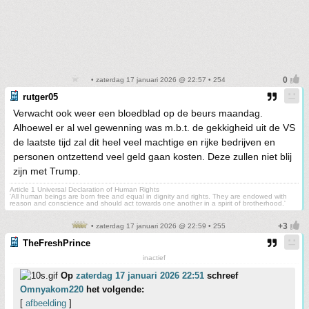
• zaterdag 17 januari 2026 @ 22:57 • 254
rutger05
Verwacht ook weer een bloedblad op de beurs maandag.
Alhoewel er al wel gewenning was m.b.t. de gekkigheid uit de VS
de laatste tijd zal dit heel veel machtige en rijke bedrijven en
personen ontzettend veel geld gaan kosten. Deze zullen niet blij
zijn met Trump.
Article 1 Universal Declaration of Human Rights
'All human beings are born free and equal in dignity and rights. They are endowed with
reason and conscience and should act towards one another in a spirit of brotherhood.'
• zaterdag 17 januari 2026 @ 22:59 • 255
TheFreshPrince
inactief
Op
zaterdag 17 januari 2026 22:51
schreef
Omnyakom220
het volgende:
[
afbeelding
]