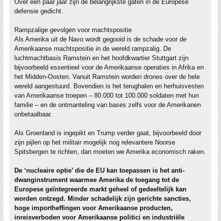
Over een paar jaar zijn de belangrijkste gaten in de Europese
defensie gedicht.
Rampzalige gevolgen voor machtspositie
Als Amerika uit de Navo wordt gegooid is de schade voor de
Amerikaanse machtspositie in de wereld rampzalig. De
luchtmachtbasis Ramstein en het hoofdkwartier Stuttgart zijn
bijvoorbeeld essentieel voor de Amerikaanse operaties in Afrika en
het Midden-Oosten. Vanuit Ramstein worden drones over de hele
wereld aangestuurd. Bovendien is het terughalen en herhuisvesten
van Amerikaanse troepen – 80.000 tot 100.000 soldaten met hun
familie – en de ontmanteling van bases zelfs voor de Amerikanen
onbetaalbaar.
Als Groenland is ingepikt en Trump verder gaat, bijvoorbeeld door
zijn pijlen op het militair mogelijk nog relevantere Noorse
Spitsbergen te richten, dan moeten we Amerika economisch raken.
De ‘nucleaire optie’ die de EU kan toepassen is het anti-
dwanginstrument waarmee Amerika de toegang tot de
Europese geïntegreerde markt geheel of gedeeltelijk kan
worden ontzegd. Minder schadelijk zijn gerichte sancties,
hoge importheffingen voor Amerikaanse producten,
inreisverboden voor Amerikaanse politici en industriële