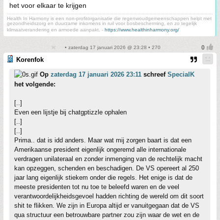
het voor elkaar te krijgen
Health In Harmony is een non-profitorganisatie die regenwoudgemeenschappen helpt met
gezondheidszorg en duurzame inkomens in ruil voor bosbescherming, en zo tegelijk
klimaatverandering en armoede aanpakt. -
https://www.healthinharmony.org/
• zaterdag 17 januari 2026 @ 23:28 • 270
Korenfok
Op
zaterdag 17 januari 2026 23:11
schreef
SpecialK
het volgende:
[..]
Even een lijstje bij chatgptizzle ophalen
[..]
[..]
Prima.. dat is idd anders. Maar wat mij zorgen baart is dat een
Amerikaanse president eigenlijk ongeremd alle internationale
verdragen unilateraal en zonder inmenging van de rechtelijk macht
kan opzeggen, schenden en beschadigen. De VS opereert al 250
jaar lang eigenlijk stiekem onder die regels. Het enige is dat de
meeste presidenten tot nu toe te beleefd waren en de veel
verantwoordelijkheidsgevoel hadden richting de wereld om dit soort
shit te flikken. We zijn in Europa altijd er vanuitgegaan dat de VS
qua structuur een betrouwbare partner zou zijn waar de wet en de