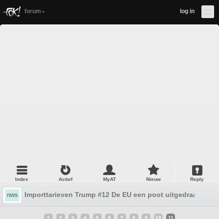
forum
log in
Index
Actief
MyAT
Nieuw
Reply
Importtarieven Trump #12 De EU een poot uitgedraaid
nws
1
2
3
4
5
6
7
8
9
10
11