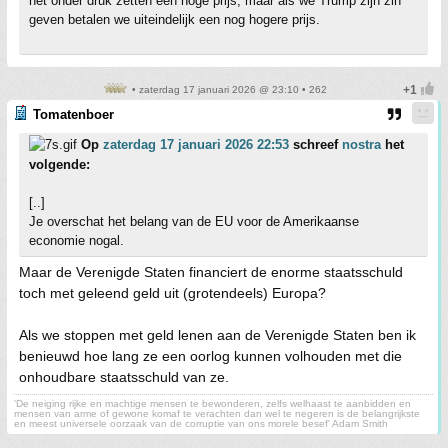
het onder druk zetten een hoge prijs, maar als we Trump zijn zin
geven betalen we uiteindelijk een nog hogere prijs.
• zaterdag 17 januari 2026 @ 23:10 • 262
Tomatenboer
Op
zaterdag 17 januari 2026 22:53
schreef
nostra
het
volgende:
[..]
Je overschat het belang van de EU voor de Amerikaanse
economie nogal.
Maar de Verenigde Staten financiert de enorme staatsschuld
toch met geleend geld uit (grotendeels) Europa?
Als we stoppen met geld lenen aan de Verenigde Staten ben ik
benieuwd hoe lang ze een oorlog kunnen volhouden met die
onhoudbare staatsschuld van ze.
'De neiging rijke en machtige mensen te bewonderen, zelfs welhaast te aanbidden en
mensen van arme of gewone komaf te verachten dan wel te negeren is de belangrijkste
en meest universele oorzaak van de corruptie van ons morele besef' Adam Smith