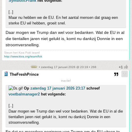
SymbolicFrank
het volgende:
[..]
Maar nu hebben we de EU. En het aantal mensen dat graag een
sterke EU wil hebben, groeit snel.
Daar mogen we Trump dan wel voor bedanken. Wat de EU in al
die tientallen jaren niet gelukt is, komt nu dankzij Donnie in een
stroomversnelling.
Steun het Kiva Fok! team!
http://www.kiva.org/team/fok
• zaterdag 17 januari 2026 @ 23:19 • 268
TheFreshPrince
inactief
Op
zaterdag 17 januari 2026 23:17
schreef
voetbalmanager2
het volgende:
[..]
Daar mogen we Trump dan wel voor bedanken. Wat de EU in al die
tientallen jaren niet gelukt is, komt nu dankzij Donnie in een
stroomversnelling.
En dat na meerdere pogingen van Trump om de EU uiteen te