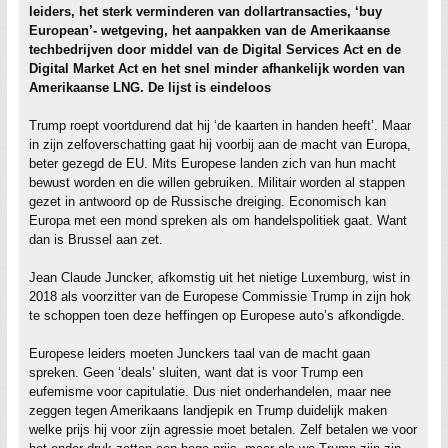
leiders, het sterk verminderen van dollartransacties, ‘buy
European’- wetgeving, het aanpakken van de Amerikaanse
techbedrijven door middel van de Digital Services Act en de
Digital Market Act en het snel minder afhankelijk worden van
Amerikaanse LNG. De lijst is eindeloos
Trump roept voortdurend dat hij ‘de kaarten in handen heeft’. Maar
in zijn zelfoverschatting gaat hij voorbij aan de macht van Europa,
beter gezegd de EU. Mits Europese landen zich van hun macht
bewust worden en die willen gebruiken. Militair worden al stappen
gezet in antwoord op de Russische dreiging. Economisch kan
Europa met een mond spreken als om handelspolitiek gaat. Want
dan is Brussel aan zet.
Jean Claude Juncker, afkomstig uit het nietige Luxemburg, wist in
2018 als voorzitter van de Europese Commissie Trump in zijn hok
te schoppen toen deze heffingen op Europese auto’s afkondigde.
Europese leiders moeten Junckers taal van de macht gaan
spreken. Geen ‘deals’ sluiten, want dat is voor Trump een
eufemisme voor capitulatie. Dus niet onderhandelen, maar nee
zeggen tegen Amerikaans landjepik en Trump duidelijk maken
welke prijs hij voor zijn agressie moet betalen. Zelf betalen we voor