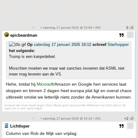
• zaterdag 17 januari 2026 @ 23:09 • 260
epicbeardman
Op
zaterdag 17 januari 2026 18:12
schreef
Starhopper
het volgende:
Trump is een kanjerdebiel.
Misschien moeten we maar wat sancties invoeren dat ASML niet
meer mag leveren aan de VS.
Hehe, totdat hij
Microsoft
/Amazon en Google hen services laat
stoppen en binnen 2 dagen heel europa plat ligt en overal chaos
uitbreekt omdat we letterlijk niets zonder de Amerikanen kunnen.
Iemand die haat heeft tegen Elon Musk gunt succesvolle Afrikanen het licht niet in de
ogen en is een racist bigot.
• zaterdag 17 januari 2026 @ 23:10 • 261
Lichtloper
Column van Rob de Wijk van vrijdag: