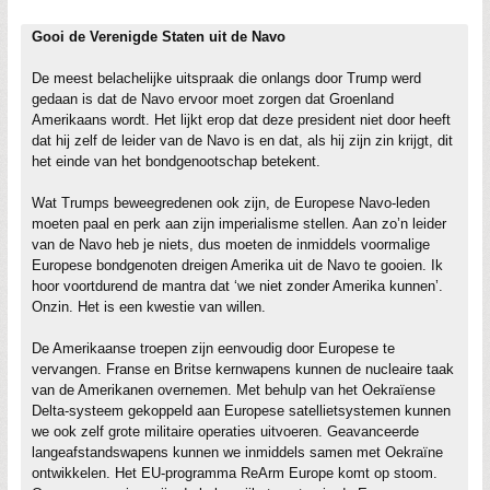
Gooi de Verenigde Staten uit de Navo
De meest belachelijke uitspraak die onlangs door Trump werd
gedaan is dat de Navo ervoor moet zorgen dat Groenland
Amerikaans wordt. Het lijkt erop dat deze president niet door heeft
dat hij zelf de leider van de Navo is en dat, als hij zijn zin krijgt, dit
het einde van het bondgenootschap betekent.
Wat Trumps beweegredenen ook zijn, de Europese Navo-leden
moeten paal en perk aan zijn imperialisme stellen. Aan zo’n leider
van de Navo heb je niets, dus moeten de inmiddels voormalige
Europese bondgenoten dreigen Amerika uit de Navo te gooien. Ik
hoor voortdurend de mantra dat ‘we niet zonder Amerika kunnen’.
Onzin. Het is een kwestie van willen.
De Amerikaanse troepen zijn eenvoudig door Europese te
vervangen. Franse en Britse kernwapens kunnen de nucleaire taak
van de Amerikanen overnemen. Met behulp van het Oekraïense
Delta-systeem gekoppeld aan Europese satellietsystemen kunnen
we ook zelf grote militaire operaties uitvoeren. Geavanceerde
langeafstandswapens kunnen we inmiddels samen met Oekraïne
ontwikkelen. Het EU-programma ReArm Europe komt op stoom.