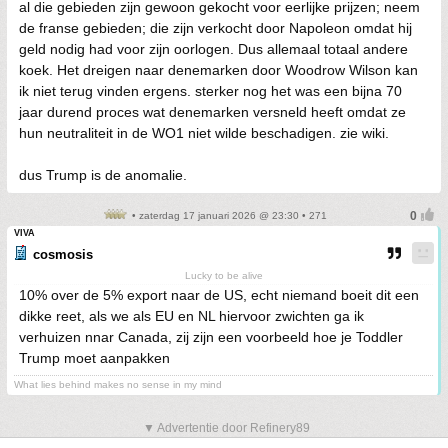
al die gebieden zijn gewoon gekocht voor eerlijke prijzen; neem
de franse gebieden; die zijn verkocht door Napoleon omdat hij
geld nodig had voor zijn oorlogen. Dus allemaal totaal andere
koek. Het dreigen naar denemarken door Woodrow Wilson kan
ik niet terug vinden ergens. sterker nog het was een bijna 70
jaar durend proces wat denemarken versneld heeft omdat ze
hun neutraliteit in de WO1 niet wilde beschadigen. zie wiki.
dus Trump is de anomalie.
• zaterdag 17 januari 2026 @ 23:30 • 271
VIVA
cosmosis
Lucky to be alive
10% over de 5% export naar de US, echt niemand boeit dit een
dikke reet, als we als EU en NL hiervoor zwichten ga ik
verhuizen nnar Canada, zij zijn een voorbeeld hoe je Toddler
Trump moet aanpakken
What lies behind makes no sense in my mind
▼ Advertentie door Refinery89