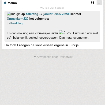
Momo
WLR en ESF hooligan
Op
zaterdag 17 januari 2026 22:51
schreef
Omnyakom220
het volgende:
[
afbeelding
]
En dan ook nog een vrouwelijke leider
. Zou Eurotrash ook niet
zo'n belangerijk gebied toevertrouwen. Dan maar overnemen.
Ga toch Erdogan de kont kussen ergens in Turkije
▼ Advertentie door Refinery89