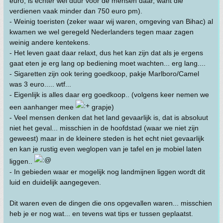
euro, is echter wel duur voor de mensen daar, want die
verdienen vaak minder dan 750 euro pm).
- Weinig toeristen (zeker waar wij waren, omgeving van Bihac) al
kwamen we wel geregeld Nederlanders tegen maar zagen
weinig andere kentekens.
- Het leven gaat daar relaxt, dus het kan zijn dat als je ergens
gaat eten je erg lang op bediening moet wachten... erg lang....
- Sigaretten zijn ook tering goedkoop, pakje Marlboro/Camel
was 3 euro..... wtf...
- Eigenlijk is alles daar erg goedkoop.. (volgens keer nemen we
een aanhanger mee
grapje)
- Veel mensen denken dat het land gevaarlijk is, dat is absoluut
niet het geval... misschien in de hoofdstad (waar we niet zijn
geweest) maar in de kleinere steden is het echt niet gevaarlijk
en kan je rustig even weglopen van je tafel en je mobiel laten
liggen..
- In gebieden waar er mogelijk nog landmijnen liggen wordt dit
luid en duidelijk aangegeven.
Dit waren even de dingen die ons opgevallen waren... misschien
heb je er nog wat... en tevens wat tips er tussen geplaatst.