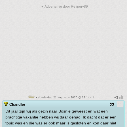
▼ Advertentie door Refinery89
• donderdag 21 augustus 2025 @ 22:14 • 1
Chandler
Dit jaar zijn wij als gezin naar Bosnië geweest en wat een
prachtige vakantie hebben wij daar gehad. Ik dacht dat er een
topic was en die was er ook maar is gesloten en kon daar niet