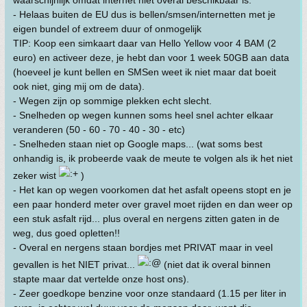
waarschijnlijk omdat internet niet overal beschikbaar is.
- Helaas buiten de EU dus is bellen/smsen/internetten met je
eigen bundel of extreem duur of onmogelijk
TIP: Koop een simkaart daar van Hello Yellow voor 4 BAM (2
euro) en activeer deze, je hebt dan voor 1 week 50GB aan data
(hoeveel je kunt bellen en SMSen weet ik niet maar dat boeit
ook niet, ging mij om de data).
- Wegen zijn op sommige plekken echt slecht.
- Snelheden op wegen kunnen soms heel snel achter elkaar
veranderen (50 - 60 - 70 - 40 - 30 - etc)
- Snelheden staan niet op Google maps... (wat soms best
onhandig is, ik probeerde vaak de meute te volgen als ik het niet
zeker wist
)
- Het kan op wegen voorkomen dat het asfalt opeens stopt en je
een paar honderd meter over gravel moet rijden en dan weer op
een stuk asfalt rijd... plus overal en nergens zitten gaten in de
weg, dus goed opletten!!
- Overal en nergens staan bordjes met PRIVAT maar in veel
gevallen is het NIET privat...
(niet dat ik overal binnen
stapte maar dat vertelde onze host ons).
- Zeer goedkope benzine voor onze standaard (1.15 per liter in