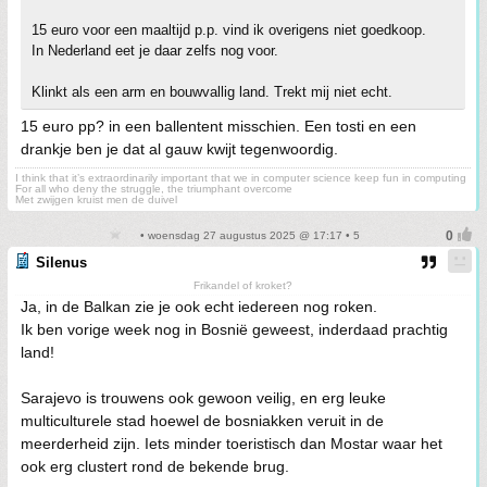
15 euro voor een maaltijd p.p. vind ik overigens niet goedkoop.
In Nederland eet je daar zelfs nog voor.
Klinkt als een arm en bouwvallig land. Trekt mij niet echt.
15 euro pp? in een ballentent misschien. Een tosti en een
drankje ben je dat al gauw kwijt tegenwoordig.
I think that it’s extraordinarily important that we in computer science keep fun in computing
For all who deny the struggle, the triumphant overcome
Met zwijgen kruist men de duivel
• woensdag 27 augustus 2025 @ 17:17 • 5
Silenus
Frikandel of kroket?
Ja, in de Balkan zie je ook echt iedereen nog roken.
Ik ben vorige week nog in Bosnië geweest, inderdaad prachtig
land!
Sarajevo is trouwens ook gewoon veilig, en erg leuke
multiculturele stad hoewel de bosniakken veruit in de
meerderheid zijn. Iets minder toeristisch dan Mostar waar het
ook erg clustert rond de bekende brug.