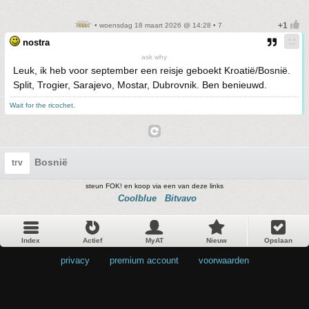
• woensdag 18 maart 2026 @ 14:28 • 7
nostra
ask why
Leuk, ik heb voor september een reisje geboekt Kroatië/Bosnië.
Split, Trogier, Sarajevo, Mostar, Dubrovnik. Ben benieuwd.
Wait for the ricochet.
Bosnië
trv
steun FOK! en koop via een van deze links
Coolblue
Bitvavo
Index
Actief
MyAT
Nieuw
Opslaan
privacy
•
premium account
•
voorwaarden