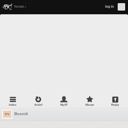
forum
log in
Index
Actief
MyAT
Nieuw
Reply
Bosnië
trv