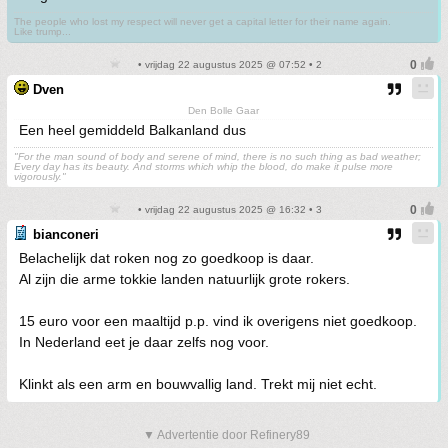
The people who lost my respect will never get a capital letter for their name again.
Like trump...
• vrijdag 22 augustus 2025 @ 07:52 • 2
Dven
Den Bolle Gaar
Een heel gemiddeld Balkanland dus
"For the man sound of body and serene of mind, there is no such thing as bad weather;
Every day has its beauty. And storms which whip the blood, do make it pulse more
vigorously."
• vrijdag 22 augustus 2025 @ 16:32 • 3
bianconeri
Belachelijk dat roken nog zo goedkoop is daar.
Al zijn die arme tokkie landen natuurlijk grote rokers.
15 euro voor een maaltijd p.p. vind ik overigens niet goedkoop.
In Nederland eet je daar zelfs nog voor.
Klinkt als een arm en bouwvallig land. Trekt mij niet echt.
▼ Advertentie door Refinery89