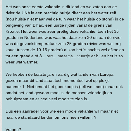
Het was onze eerste vakantie in dit land en we zaten aan de
rivier de UNA in een prachtig huisje direct aan het water zelf
(nou huisje niet maar wel de tuin waar het huisje op stond) in de
omgeving van Bihac, een uurtje rijden vanaf de grens van
Kroatië. Het weer was zeer prettig deze vakantie, toen het 35
graden in Nederland was was het daar zo'n 30 en aan de rivier
was de gevoelstemperatuur zo'n 25 graden (rivier was wel erg
koud: tussen de 10-15 graden) al kon het 's nachts wel afkoelen
tot een graadje of 8... brrr... maar tja... vuurtje er bij en het is zo
weer wat warmer.
We hebben de laatste jaren aardig wat landen van Europa
gezien maar dit land staat toch momenteel wel op plekje
nummer 1. Niet omdat het goedkoop is (telt wel mee) maar ook
omdat het land gewoon mooi is, de mensen vriendelijk en
behulpzaam en er heel veel moois te zien is..
Dus een aanrader voor wie een mooie vakantie wil maar niet
naar de standaard landen om ons heen willen!: Y
Vragen?