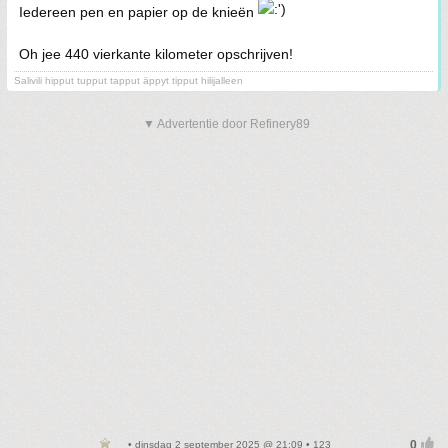
Iedereen pen en papier op de knieën
Oh jee 440 vierkante kilometer opschrijven!
Salivili hipput tupput tapput äppyt tipput hilijalleen
▼ Advertentie door Refinery89
• dinsdag 2 september 2025 @ 21:09 • 123