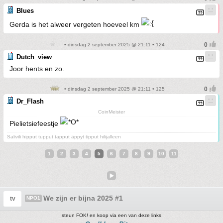
Blues
Gerda is het alweer vergeten hoeveel km
• dinsdag 2 september 2025 @ 21:11 • 124
Dutch_view
Joor hents en zo.
• dinsdag 2 september 2025 @ 21:11 • 125
Dr_Flash
CoinMeister
Pielietsiefeestje
Salivili hipput tupput tapput äppyt tipput hilijalleen
1
2
3
4
5
6
7
8
9
10
11
We zijn er bijna 2025 #1
tv
NPO1
steun FOK! en koop via een van deze links