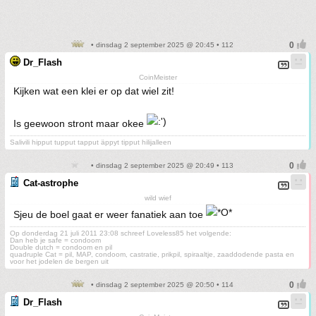
• dinsdag 2 september 2025 @ 20:45 • 112
Dr_Flash
CoinMeister
Kijken wat een klei er op dat wiel zit!
Is geewoon stront maar okee
Salivili hipput tupput tapput äppyt tipput hilijalleen
• dinsdag 2 september 2025 @ 20:49 • 113
Cat-astrophe
wild wief
Sjeu de boel gaat er weer fanatiek aan toe
Op donderdag 21 juli 2011 23:08 schreef Loveless85 het volgende:
Dan heb je safe = condoom
Double dutch = condoom en pil
quadruple Cat = pil, MAP, condoom, castratie, prikpil, spiraaltje, zaaddodende pasta en
voor het jodelen de bergen uit
• dinsdag 2 september 2025 @ 20:50 • 114
Dr_Flash