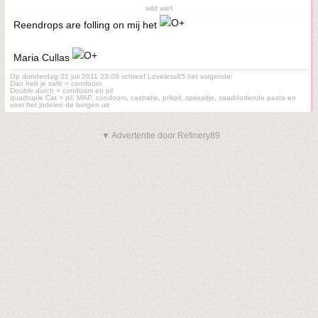
wild wief
Reendrops are folling on mij het
Maria Cullas
Op donderdag 21 juli 2011 23:08 schreef Loveless85 het volgende:
Dan heb je safe = condoom
Double dutch = condoom en pil
quadruple Cat = pil, MAP, condoom, castratie, prikpil, spiraaltje, zaaddodende pasta en
voor het jodelen de bergen uit
▼ Advertentie door Refinery89