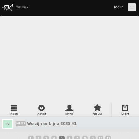
forum
log in
Index
Actief
MyAT
Nieuw
Dicht
We zijn er bijna 2025 #1
tv
NPO1
1
2
3
4
5
6
7
8
9
10
11