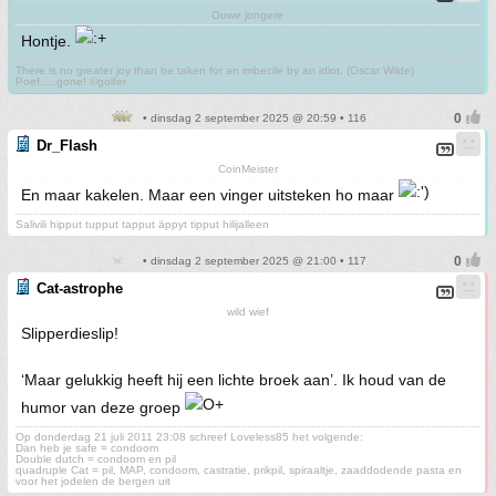
Ouwe jongere
Hontje.
There is no greater joy than be taken for an imbecile by an idiot. (Oscar Wilde)
Poef.....gone! ©golfer
• dinsdag 2 september 2025 @ 20:59 • 116
Dr_Flash
CoinMeister
En maar kakelen. Maar een vinger uitsteken ho maar
Salivili hipput tupput tapput äppyt tipput hilijalleen
• dinsdag 2 september 2025 @ 21:00 • 117
Cat-astrophe
wild wief
Slipperdieslip!
‘Maar gelukkig heeft hij een lichte broek aan’. Ik houd van de
humor van deze groep
Op donderdag 21 juli 2011 23:08 schreef Loveless85 het volgende:
Dan heb je safe = condoom
Double dutch = condoom en pil
quadruple Cat = pil, MAP, condoom, castratie, prikpil, spiraaltje, zaaddodende pasta en
voor het jodelen de bergen uit