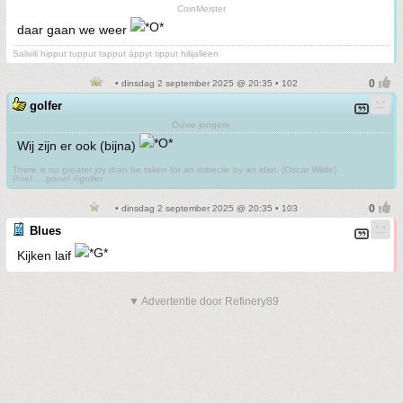
CoinMeister
daar gaan we weer
Salivili hipput tupput tapput äppyt tipput hilijalleen
• dinsdag 2 september 2025 @ 20:35 • 102
golfer
Ouwe jongere
Wij zijn er ook (bijna)
There is no greater joy than be taken for an imbecile by an idiot. (Oscar Wilde)
Poef.....gone! ©golfer
• dinsdag 2 september 2025 @ 20:35 • 103
Blues
Kijken laif
▼ Advertentie door Refinery89