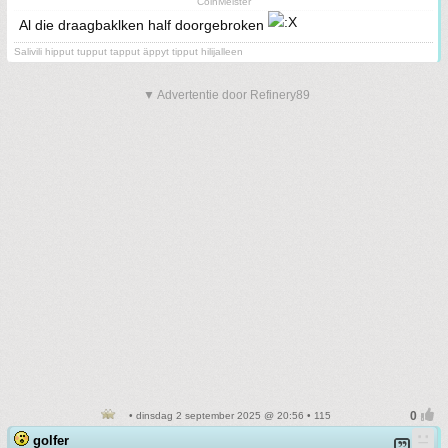
CoinMeister
Al die draagbaklken half doorgebroken
Salivili hipput tupput tapput äppyt tipput hilijalleen
▼ Advertentie door Refinery89
• dinsdag 2 september 2025 @ 20:56 • 115
golfer