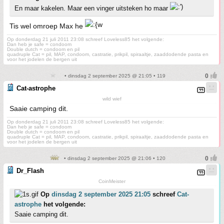
En maar kakelen. Maar een vinger uitsteken ho maar
Tis wel omroep Max he
Op donderdag 21 juli 2011 23:08 schreef Loveless85 het volgende:
Dan heb je safe = condoom
Double dutch = condoom en pil
quadruple Cat = pil, MAP, condoom, castratie, prikpil, spiraaltje, zaaddodende pasta en
voor het jodelen de bergen uit
• dinsdag 2 september 2025 @ 21:05 • 119
Cat-astrophe
wild wief
Saaie camping dit.
Op donderdag 21 juli 2011 23:08 schreef Loveless85 het volgende:
Dan heb je safe = condoom
Double dutch = condoom en pil
quadruple Cat = pil, MAP, condoom, castratie, prikpil, spiraaltje, zaaddodende pasta en
voor het jodelen de bergen uit
• dinsdag 2 september 2025 @ 21:06 • 120
Dr_Flash
CoinMeister
Op
dinsdag 2 september 2025 21:05
schreef
Cat-
astrophe
het volgende:
Saaie camping dit.