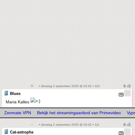
• dinsdag 2 september 2025 @ 20:42 • 110
Blues
Maria Kalles
Zenmate VPN
Bekijk het streamingaanbod van Primevideo
Vyp
• dinsdag 2 september 2025 @ 20:42 • 111
Cat-astrophe