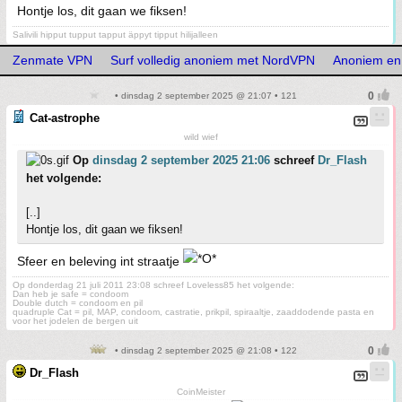
Hontje los, dit gaan we fiksen!
Salivili hipput tupput tapput äppyt tipput hilijalleen
Zenmate VPN
Surf volledig anoniem met NordVPN
Anoniem en 
• dinsdag 2 september 2025 @ 21:07 • 121
Cat-astrophe
wild wief
Op
dinsdag 2 september 2025 21:06
schreef
Dr_Flash
het volgende:
[..]
Hontje los, dit gaan we fiksen!
Sfeer en beleving int straatje
Op donderdag 21 juli 2011 23:08 schreef Loveless85 het volgende:
Dan heb je safe = condoom
Double dutch = condoom en pil
quadruple Cat = pil, MAP, condoom, castratie, prikpil, spiraaltje, zaaddodende pasta en
voor het jodelen de bergen uit
• dinsdag 2 september 2025 @ 21:08 • 122
Dr_Flash
CoinMeister