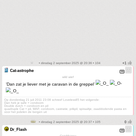
• dinsdag 2 september 2025 @ 20:36 • 104
Cat-astrophe
wild wief
‘Dan zat je liever met je caravan in de greppel’
Op donderdag 21 juli 2011 23:08 schreef Loveless85 het volgende:
Dan heb je safe = condoom
Double dutch = condoom en pil
quadruple Cat = pil, MAP, condoom, castratie, prikpil, spiraaltje, zaaddodende pasta en
voor het jodelen de bergen uit
• dinsdag 2 september 2025 @ 20:37 • 105
Dr_Flash
CoinMeister