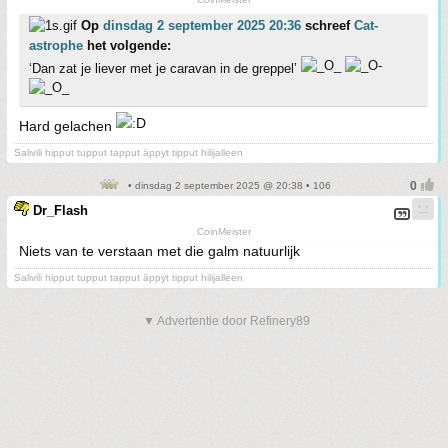
Op
dinsdag 2 september 2025 20:36
schreef
Cat-
astrophe
het volgende:
‘Dan zat je liever met je caravan in de greppel’
Hard gelachen
Salivili hipput tupput tapput äppyt tipput hilijalleen
• dinsdag 2 september 2025 @ 20:38 • 106
Dr_Flash
CoinMeister
Niets van te verstaan met die galm natuurlijk
Salivili hipput tupput tapput äppyt tipput hilijalleen
▼ Advertentie door Refinery89