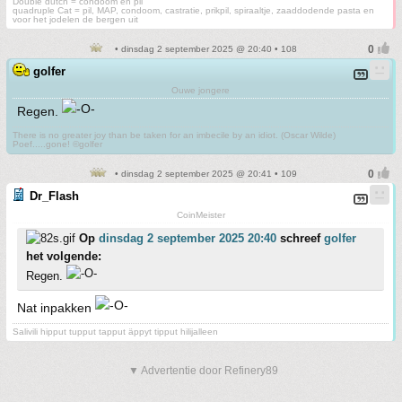
Double dutch = condoom en pil
quadruple Cat = pil, MAP, condoom, castratie, prikpil, spiraaltje, zaaddodende pasta en
voor het jodelen de bergen uit
• dinsdag 2 september 2025 @ 20:40 • 108
golfer
Ouwe jongere
Regen.
There is no greater joy than be taken for an imbecile by an idiot. (Oscar Wilde)
Poef.....gone! ©golfer
• dinsdag 2 september 2025 @ 20:41 • 109
Dr_Flash
CoinMeister
Op
dinsdag 2 september 2025 20:40
schreef
golfer
het volgende:
Regen.
Nat inpakken
Salivili hipput tupput tapput äppyt tipput hilijalleen
▼ Advertentie door Refinery89