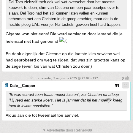
Del Toro zichzelf toch ook wel wat overschat door het meeste
kopwerk te doen, slim van Ciccone om een paar beurtjes over te
slaan. Del Toro had het stil kunnen laten vallen en kunnen
schermen met een Christen in de groep erachter, maar dat is de
hechte ploeg UAE voor je. Nul tactiek, gewoon heel hard trappen.
Gigante won niet eens! Die werd verslagen door iemand die je
helemaal niet had genoemd
En denk eigenlijk dat Ciccone op die laatste klim sowieso wel
had geprobeerd om weg te rijden, dat was zijn grootste kans op
de zege (even los van wat Christen zou doen)
• zaterdag 2 augustus 2025 @ 23:07 • 197
Dale__Cooper
“Ik was verrast toen Isaac moest lossen”, zei Christen na afloop.
“Hij reed een sterke koers. Het is jammer dat hij het moeilijk kreeg
toen ik kwam aansluiten.”
Aldus Jan die tot tweemaal toe aanviel.
▼ Advertentie door Refinery89