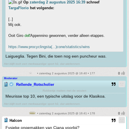
Op
zaterdag 2 augustus 2025 16:39
schreef
TargaFlorio
het volgende:
[..]
Mij ook.
Ooit Giro
dell
'Appennino gewonnen, verder alleen etappes.
https://www.procyclingsta(...)cone/statistics/wins
Laigueglia. Tegen Bini, die toen nog een puncheur was.
Het blijft toch een merkwaardige sport hè, dat wielrennen.
• zaterdag 2 augustus 2025 @ 16:40 • 177
Moderator
Rellende_Rotscholier
Robbertje matten met de wouten
Meurisse top 10, een typische uitslag voor de Klasikoa.
Het blijft toch een merkwaardige sport hè, dat wielrennen.
• zaterdag 2 augustus 2025 @ 16:41 • 178
Halcon
Fysieke ongemakken van Ciana voorbij?