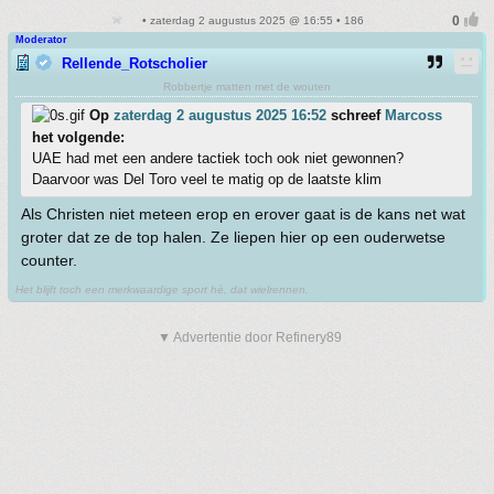
• zaterdag 2 augustus 2025 @ 16:55 • 186
Moderator
Rellende_Rotscholier
Robbertje matten met de wouten
Op
zaterdag 2 augustus 2025 16:52
schreef
Marcoss
het volgende:
UAE had met een andere tactiek toch ook niet gewonnen?
Daarvoor was Del Toro veel te matig op de laatste klim
Als Christen niet meteen erop en erover gaat is de kans net wat
groter dat ze de top halen. Ze liepen hier op een ouderwetse
counter.
Het blijft toch een merkwaardige sport hè, dat wielrennen.
▼ Advertentie door Refinery89