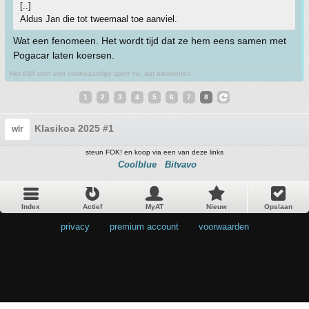
[..]
Aldus Jan die tot tweemaal toe aanviel.
Wat een fenomeen. Het wordt tijd dat ze hem eens samen met
Pogacar laten koersen.
Het blijft toch een merkwaardige sport hè, dat wielrennen.
1
2
3
4
5
6
7
8
Klasikoa 2025 #1
wlr
steun FOK! en koop via een van deze links
Coolblue
Bitvavo
Index
Actief
MyAT
Nieuw
Opslaan
privacy
•
premium account
•
voorwaarden