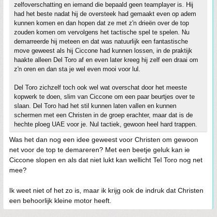
zelfoverschatting en iemand die bepaald geen teamplayer is. Hij
had het beste nadat hij de oversteek had gemaakt even op adem
kunnen komen en dan hopen dat ze met z'n drieën over de top
zouden komen om vervolgens het tactische spel te spelen. Nu
demarreerde hij meteen en dat was natuurlijk een fantastische
move geweest als hij Ciccone had kunnen lossen, in de praktijk
haakte alleen Del Toro af en even later kreeg hij zelf een draai om
z'n oren en dan sta je wel even mooi voor lul.
Del Toro zichzelf toch ook wel wat overschat door het meeste
kopwerk te doen, slim van Ciccone om een paar beurtjes over te
slaan. Del Toro had het stil kunnen laten vallen en kunnen
schermen met een Christen in de groep erachter, maar dat is de
hechte ploeg UAE voor je. Nul tactiek, gewoon heel hard trappen.
Was het dan nog een idee geweest voor Christen om gewoon
net voor de top te demareren? Met een beetje geluk kan ie
Ciccone slopen en als dat niet lukt kan wellicht Tel Toro nog net
mee?
Ik weet niet of het zo is, maar ik krijg ook de indruk dat Christen
een behoorlijk kleine motor heeft.