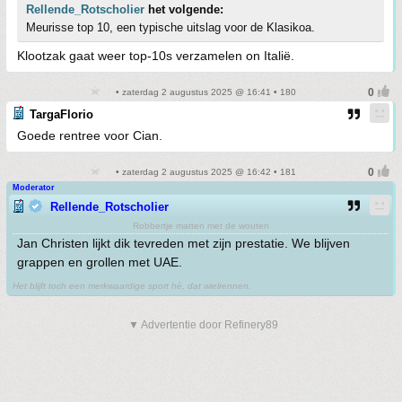
Rellende_Rotscholier
het volgende:
Meurisse top 10, een typische uitslag voor de Klasikoa.
Klootzak gaat weer top-10s verzamelen on Italië.
• zaterdag 2 augustus 2025 @ 16:41 • 180
TargaFlorio
Goede rentree voor Cian.
• zaterdag 2 augustus 2025 @ 16:42 • 181
Moderator
Rellende_Rotscholier
Robbertje matten met de wouten
Jan Christen lijkt dik tevreden met zijn prestatie. We blijven
grappen en grollen met UAE.
Het blijft toch een merkwaardige sport hè, dat wielrennen.
▼ Advertentie door Refinery89