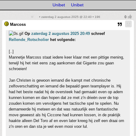
Unibet
Unibet
• zaterdag 2 augustus 2025 @ 22:40 • 196
Marcoss
Op
zaterdag 2 augustus 2025 20:49
schreef
Rellende_Rotscholier
het volgende:
[..]
Mannetje Marcoss staat iedere keer klaar met een pittige mening,
terwijl hij het niet eens zag aankomen dat Gigante zou gaan
schroeien!
Jan Christen is gewoon iemand die kampt met chronische
zelfoverschatting en iemand die bepaald geen teamplayer is. Hij
had het beste nadat hij de oversteek had gemaakt even op adem
kunnen komen en dan hopen dat ze met z'n drieën over de top
zouden komen om vervolgens het tactische spel te spelen. Nu
demarreerde hij meteen en dat was natuurlijk een fantastische
move geweest als hij Ciccone had kunnen lossen, in de praktijk
haakte alleen Del Toro af en even later kreeg hij zelf een draai om
z'n oren en dan sta je wel even mooi voor lul.