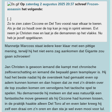
Op
zaterdag 2 augustus 2025 20:37
schreef
Frozen-
assassin
het volgende:
[..]
Zo te zien zaten Ciccone en Del Toro vooral naar elkaar te loeren.
Als je dat zo houdt over de top kan je nog in sprint winnen. Evt
neem je Christen mee en laat je die demarreren op het vlakke. Nu
heb je jezelf opgeblazen.
Mannetje Marcoss staat iedere keer klaar met een pittige
mening, terwijl hij het niet eens zag aankomen dat Gigante zou
gaan schroeien!
Jan Christen is gewoon iemand die kampt met chronische
zelfoverschatting en iemand die bepaald geen teamplayer is. Hij
had het beste nadat hij de oversteek had gemaakt even op
adem kunnen komen en dan hopen dat ze met z'n drieën over
de top zouden komen om vervolgens het tactische spel te
spelen. Nu demarreerde hij meteen en dat was natuurlijk een
fantastische move geweest als hij Ciccone had kunnen lossen,
in de praktijk haakte alleen Del Toro af en even later kreeg hij
zelf een draai om z'n oren en dan sta je wel even mooi voor lul.