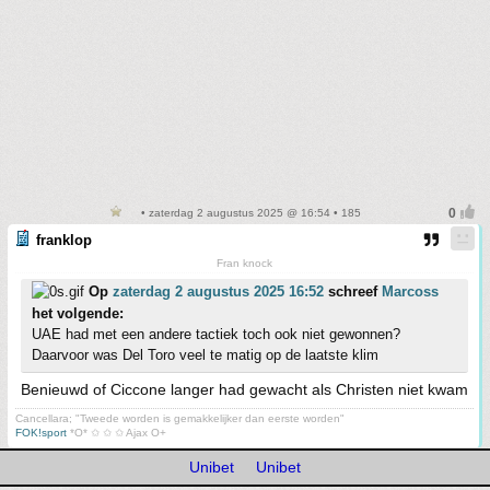
• zaterdag 2 augustus 2025 @ 16:54 • 185
franklop
Fran knock
Op
zaterdag 2 augustus 2025 16:52
schreef
Marcoss
het volgende:
UAE had met een andere tactiek toch ook niet gewonnen?
Daarvoor was Del Toro veel te matig op de laatste klim
Benieuwd of Ciccone langer had gewacht als Christen niet kwam
Cancellara; "Tweede worden is gemakkelijker dan eerste worden"
FOK!sport
*O* ✩ ✩ ✩ Ajax O+
Unibet
Unibet