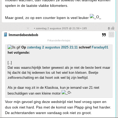
moeten wachten, dan hadden ze sowieso het teamspel kunnen
spelen in de laatste vlakke kilometers.
Maar goed, zo op een counter lopen is veel leuker
• zaterdag 2 augustus 2025 @ 21:59 • 195
Immerdebestebob
Frikandellenfetisjist
Op
zaterdag 2 augustus 2025 21:11
schreef
Faraday01
het volgende:
[..]
Dat was waarschijnlijk beter geweest als je niet de beste bent maar
hij dacht dat hij iedereen los uit het wiel kon kletsen. Beetje
zelfoverschatting en dat hoort ook wel bij zijn leeftijd.
Als je daar nog zit in de Klasikoa, kun je iemand van 21 niet
beschuldigen van een kleine motor
Voor mijn gevoel ging deze wedstrijd niet heel vroeg open en
dus ook niet hard. Pas met de komst van Plapp ging het harder.
De achterstanden waren vandaag ook niet zo groot.