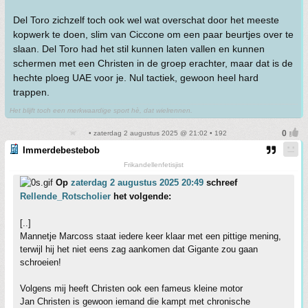
Del Toro zichzelf toch ook wel wat overschat door het meeste
kopwerk te doen, slim van Ciccone om een paar beurtjes over te
slaan. Del Toro had het stil kunnen laten vallen en kunnen
schermen met een Christen in de groep erachter, maar dat is de
hechte ploeg UAE voor je. Nul tactiek, gewoon heel hard
trappen.
Het blijft toch een merkwaardige sport hè, dat wielrennen.
• zaterdag 2 augustus 2025 @ 21:02 • 192
Immerdebestebob
Frikandellenfetisjist
Op
zaterdag 2 augustus 2025 20:49
schreef
Rellende_Rotscholier
het volgende:
[..]
Mannetje Marcoss staat iedere keer klaar met een pittige mening,
terwijl hij het niet eens zag aankomen dat Gigante zou gaan
schroeien!
Volgens mij heeft Christen ook een fameus kleine motor
Jan Christen is gewoon iemand die kampt met chronische