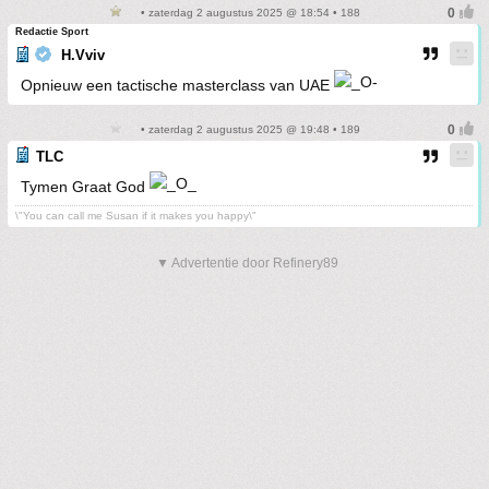
• zaterdag 2 augustus 2025 @ 18:54 • 188
Redactie Sport
H.Vviv
Opnieuw een tactische masterclass van UAE
• zaterdag 2 augustus 2025 @ 19:48 • 189
TLC
Tymen Graat God
\"You can call me Susan if it makes you happy\"
▼ Advertentie door Refinery89