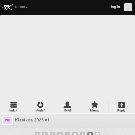
forum
log in
Index
Actief
MyAT
Nieuw
Reply
Klasikoa 2025 #1
wlr
1
2
3
4
5
6
7
8