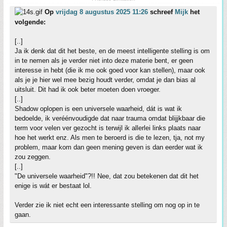
Op
vrijdag 8 augustus 2025 11:26
schreef
Mijk
het
volgende:
[..]
Ja ik denk dat dit het beste, en de meest intelligente stelling is om
in te nemen als je verder niet into deze materie bent, er geen
interesse in hebt (die ik me ook goed voor kan stellen), maar ook
als je je hier wel mee bezig houdt verder, omdat je dan bias al
uitsluit. Dit had ik ook beter moeten doen vroeger.
[..]
Shadow oplopen is een universele waarheid, dát is wat ik
bedoelde, ik veréénvoudigde dat naar trauma omdat blijjkbaar die
term voor velen ver gezocht is terwijl ik allerlei links plaats naar
hoe het werkt enz. Als men te beroerd is die te lezen, tja, not my
problem, maar kom dan geen mening geven is dan eerder wat ik
zou zeggen.
[..]
"De universele waarheid"?!! Nee, dat zou betekenen dat dit het
enige is wát er bestaat lol.
Verder zie ik niet echt een interessante stelling om nog op in te
gaan.