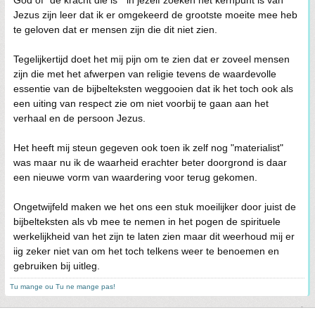
God of "de kracht die is " in jezelf zoeken het kernpunt is van
Jezus zijn leer dat ik er omgekeerd de grootste moeite mee heb
te geloven dat er mensen zijn die dit niet zien.
Tegelijkertijd doet het mij pijn om te zien dat er zoveel mensen
zijn die met het afwerpen van religie tevens de waardevolle
essentie van de bijbelteksten weggooien dat ik het toch ook als
een uiting van respect zie om niet voorbij te gaan aan het
verhaal en de persoon Jezus.
Het heeft mij steun gegeven ook toen ik zelf nog "materialist"
was maar nu ik de waarheid erachter beter doorgrond is daar
een nieuwe vorm van waardering voor terug gekomen.
Ongetwijfeld maken we het ons een stuk moeilijker door juist de
bijbelteksten als vb mee te nemen in het pogen de spirituele
werkelijkheid van het zijn te laten zien maar dit weerhoud mij er
iig zeker niet van om het toch telkens weer te benoemen en
gebruiken bij uitleg.
Tu mange ou Tu ne mange pas!
• vrijdag 8 augustus 2025 @ 20:35 • 221