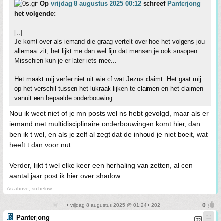
Op
vrijdag 8 augustus 2025 00:12
schreef
Panterjong
het volgende:
[..]
Je komt over als iemand die graag vertelt over hoe het volgens jou
allemaal zit, het lijkt me dan wel fijn dat mensen je ook snappen.
Misschien kun je er later iets mee...
Het maakt mij verfer niet uit wie of wat Jezus claimt. Het gaat mij
op het verschil tussen het lukraak lijken te claimen en het claimen
vanuit een bepaalde onderbouwing.
Nou ik weet niet of je mn posts wel ns hebt gevolgd, maar als er
iemand met multidisciplinaire onderbouwingen komt hier, dan
ben ik t wel, en als je zelf al zegt dat de inhoud je niet boeit, wat
heeft t dan voor nut.
Verder, lijkt t wel elke keer een herhaling van zetten, al een
aantal jaar post ik hier over shadow.
As above, so below.
• vrijdag 8 augustus 2025 @ 01:24 • 202
Panterjong