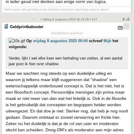
in ieder geval niet denken aan enige vorm van logica.
Geld maakt niet gelukkig tenzij versleten schoenen wanhopig naar je staren
• vrijdag 8 augustus 2025 @ 14:29 • 217
Geldprintkabouter
Clandestiene puntmuts
Op
vrijdag 8 augustus 2025 00:44
schreef
Mijk
het
volgende:
Verder, lijkt t wel elke keer een herhaling van zetten, al een aantal
jaar post ik hier over shadow.
Maar we wachten nog steeds op een duidelijke uitleg en
waarom jij telkens maar blijft suggereren dat "shadow" een
wetenschappelijk onderbouwd concept is. Dat is het niet, het is
een filosofisch concept. Persoonlijke meningen zijn prima maar
maak er niet meer van dan wat het feitelijk is. Ook in de filosofie
is het gebruikelijk dat concepten en begrippen helder worden
uiteengezet. En dat doe je niet. Sterker nog, dat heb je nog nooit
gedaan. Daarom ontstaat er zoveel verwarring en frictie hier.
Zeker nu het duidelijk is dat je de rol van user en moderator
slecht kan scheiden. Dreig-DM's als moderator aan mijn adres