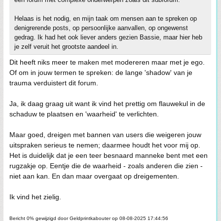
Helaas is het nodig, en mijn taak om mensen aan te spreken op
denigrerende posts, op persoonlijke aanvallen, op ongewenst
gedrag. Ik had het ook liever anders gezien Bassie, maar hier heb
je zelf veruit het grootste aandeel in.
Dit heeft niks meer te maken met modereren maar met je ego.
Of om in jouw termen te spreken: de lange 'shadow' van je
trauma verduistert dit forum.
Ja, ik daag graag uit want ik vind het prettig om flauwekul in de
schaduw te plaatsen en 'waarheid' te verlichten.
Maar goed, dreigen met bannen van users die weigeren jouw
uitspraken serieus te nemen; daarmee houdt het voor mij op.
Het is duidelijk dat je een teer besnaard manneke bent met een
rugzakje op. Eentje die de waarheid - zoals anderen die zien -
niet aan kan. En dan maar overgaat op dreigementen.
Ik vind het zielig.
Bericht 0% gewijzigd door Geldprintkabouter op 08-08-2025 17:44:56