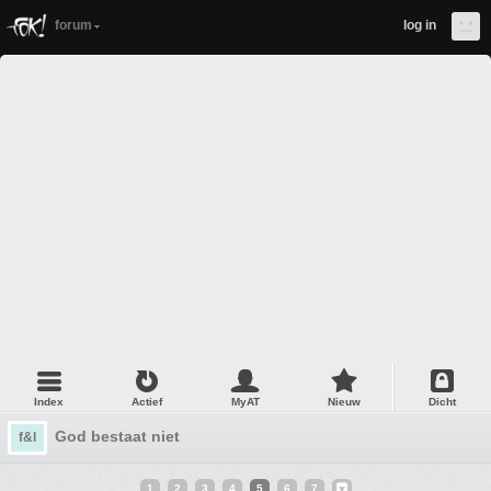
forum
log in
Index
Actief
MyAT
Nieuw
Dicht
God bestaat niet
f&l
1
2
3
4
5
6
7