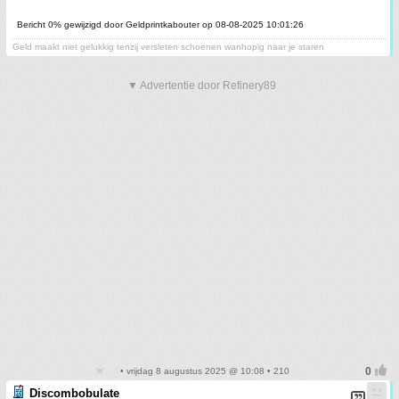
Bericht 0% gewijzigd door Geldprintkabouter op 08-08-2025 10:01:26
Geld maakt niet gelukkig tenzij versleten schoenen wanhopig naar je staren
▼ Advertentie door Refinery89
• vrijdag 8 augustus 2025 @ 10:08 • 210
Discombobulate