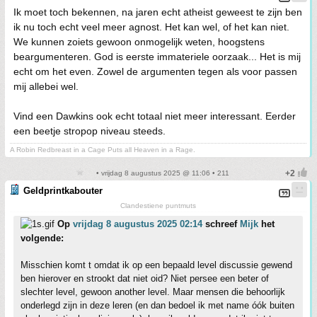
Ik moet toch bekennen, na jaren echt atheist geweest te zijn ben
ik nu toch echt veel meer agnost. Het kan wel, of het kan niet.
We kunnen zoiets gewoon onmogelijk weten, hoogstens
beargumenteren. God is eerste immateriele oorzaak... Het is mij
echt om het even. Zowel de argumenten tegen als voor passen
mij allebei wel.
Vind een Dawkins ook echt totaal niet meer interessant. Eerder
een beetje stropop niveau steeds.
A Robin Redbreast in a Cage Puts all Heaven in a Rage.
• vrijdag 8 augustus 2025 @ 11:06 • 211
Geldprintkabouter
Clandestiene puntmuts
Op
vrijdag 8 augustus 2025 02:14
schreef
Mijk
het
volgende:
Misschien komt t omdat ik op een bepaald level discussie gewend
ben hierover en strookt dat niet oid? Niet persee een beter of
slechter level, gewoon another level. Maar mensen die behoorlijk
onderlegd zijn in deze leren (en dan bedoel ik met name óók buiten