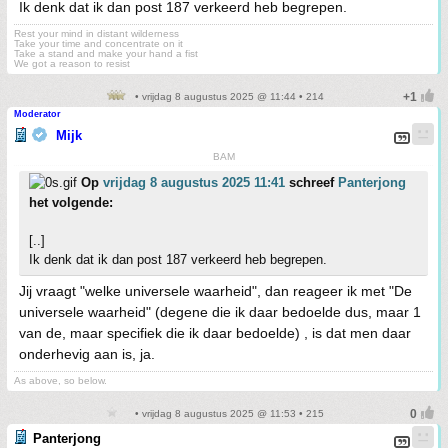
Ik denk dat ik dan post 187 verkeerd heb begrepen.
Rest your mind in distant wilderness
Take your time and concentrate on it
Take a stand and make your hand a fist
We got a reason to resist
• vrijdag 8 augustus 2025 @ 11:44 • 214
Moderator
Mijk
BAM
Op
vrijdag 8 augustus 2025 11:41
schreef
Panterjong
het volgende:
[..]
Ik denk dat ik dan post 187 verkeerd heb begrepen.
Jij vraagt "welke universele waarheid", dan reageer ik met "De
universele waarheid" (degene die ik daar bedoelde dus, maar 1
van de, maar specifiek die ik daar bedoelde) , is dat men daar
onderhevig aan is, ja.
As above, so below.
• vrijdag 8 augustus 2025 @ 11:53 • 215
Panterjong