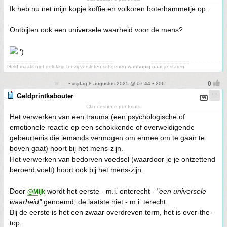
Ik heb nu net mijn kopje koffie en volkoren boterhammetje op.
Ontbijten ook een universele waarheid voor de mens?
Geld maakt niet gelukkig tenzij versleten schoenen wanhopig naar je staren
• vrijdag 8 augustus 2025 @ 07:44 • 206
Geldprintkabouter
Clandestiene puntmuts
Het verwerken van een trauma (een psychologische of
emotionele reactie op een schokkende of overweldigende
gebeurtenis die iemands vermogen om ermee om te gaan te
boven gaat) hoort bij het mens-zijn.
Het verwerken van bedorven voedsel (waardoor je je ontzettend
beroerd voelt) hoort ook bij het mens-zijn.
Door
wordt het eerste - m.i. onterecht -
"een universele
@Mijk
waarheid"
genoemd; de laatste niet - m.i. terecht.
Bij de eerste is het een zwaar overdreven term, het is over-the-
top.