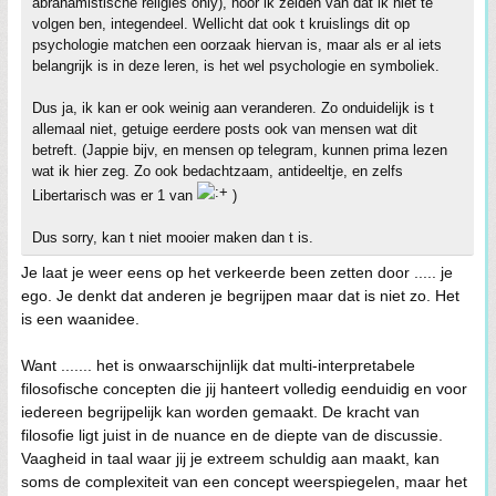
abrahamistische religies only), hoor ik zelden van dat ik niet te
volgen ben, integendeel. Wellicht dat ook t kruislings dit op
psychologie matchen een oorzaak hiervan is, maar als er al iets
belangrijk is in deze leren, is het wel psychologie en symboliek.
Dus ja, ik kan er ook weinig aan veranderen. Zo onduidelijk is t
allemaal niet, getuige eerdere posts ook van mensen wat dit
betreft. (Jappie bijv, en mensen op telegram, kunnen prima lezen
wat ik hier zeg. Zo ook bedachtzaam, antideeltje, en zelfs
Libertarisch was er 1 van
)
Dus sorry, kan t niet mooier maken dan t is.
Je laat je weer eens op het verkeerde been zetten door ..... je
ego. Je denkt dat anderen je begrijpen maar dat is niet zo. Het
is een waanidee.
Want ....... het is onwaarschijnlijk dat multi-interpretabele
filosofische concepten die jij hanteert volledig eenduidig en voor
iedereen begrijpelijk kan worden gemaakt. De kracht van
filosofie ligt juist in de nuance en de diepte van de discussie.
Vaagheid in taal waar jij je extreem schuldig aan maakt, kan
soms de complexiteit van een concept weerspiegelen, maar het