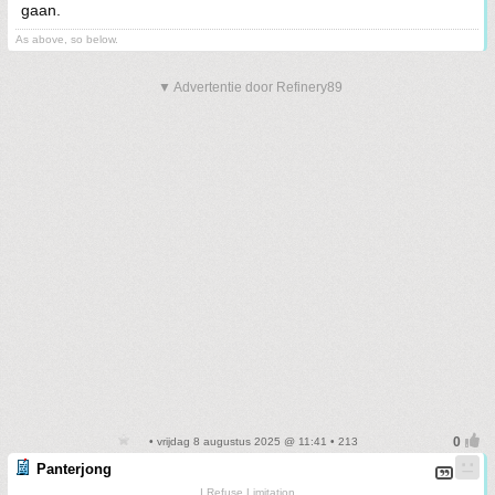
gaan.
As above, so below.
▼ Advertentie door Refinery89
• vrijdag 8 augustus 2025 @ 11:41 • 213
Panterjong
I Refuse Limitation