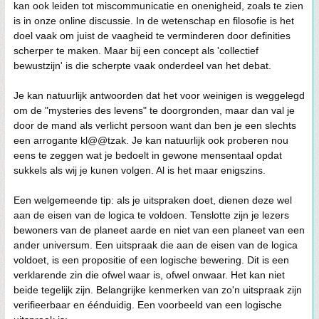
kan ook leiden tot miscommunicatie en onenigheid, zoals te zien
is in onze online discussie. In de wetenschap en filosofie is het
doel vaak om juist de vaagheid te verminderen door definities
scherper te maken. Maar bij een concept als 'collectief
bewustzijn' is die scherpte vaak onderdeel van het debat.
Je kan natuurlijk antwoorden dat het voor weinigen is weggelegd
om de "mysteries des levens" te doorgronden, maar dan val je
door de mand als verlicht persoon want dan ben je een slechts
een arrogante kl@@tzak. Je kan natuurlijk ook proberen nou
eens te zeggen wat je bedoelt in gewone mensentaal opdat
sukkels als wij je kunen volgen. Al is het maar enigszins.
Een welgemeende tip: als je uitspraken doet, dienen deze wel
aan de eisen van de logica te voldoen. Tenslotte zijn je lezers
bewoners van de planeet aarde en niet van een planeet van een
ander universum. Een uitspraak die aan de eisen van de logica
voldoet, is een propositie of een logische bewering. Dit is een
verklarende zin die ofwel waar is, ofwel onwaar. Het kan niet
beide tegelijk zijn. Belangrijke kenmerken van zo'n uitspraak zijn
verifieerbaar en éénduidig. Een voorbeeld van een logische