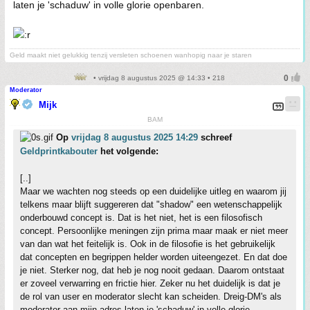
laten je 'schaduw' in volle glorie openbaren.
Geld maakt niet gelukkig tenzij versleten schoenen wanhopig naar je staren
• vrijdag 8 augustus 2025 @ 14:33 • 218
Moderator
Mijk
BAM
Op
vrijdag 8 augustus 2025 14:29
schreef
Geldprintkabouter
het volgende:
[..]
Maar we wachten nog steeds op een duidelijke uitleg en waarom jij
telkens maar blijft suggereren dat "shadow" een wetenschappelijk
onderbouwd concept is. Dat is het niet, het is een filosofisch
concept. Persoonlijke meningen zijn prima maar maak er niet meer
van dan wat het feitelijk is. Ook in de filosofie is het gebruikelijk
dat concepten en begrippen helder worden uiteengezet. En dat doe
je niet. Sterker nog, dat heb je nog nooit gedaan. Daarom ontstaat
er zoveel verwarring en frictie hier. Zeker nu het duidelijk is dat je
de rol van user en moderator slecht kan scheiden. Dreig-DM's als
moderator aan mijn adres laten je 'schaduw' in volle glorie