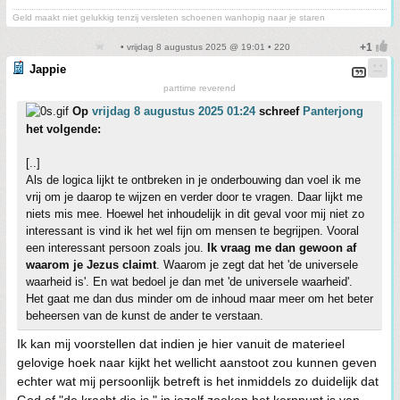
Geld maakt niet gelukkig tenzij versleten schoenen wanhopig naar je staren
• vrijdag 8 augustus 2025 @ 19:01 • 220
Jappie
parttime reverend
Op
vrijdag 8 augustus 2025 01:24
schreef
Panterjong
het volgende:
[..]
Als de logica lijkt te ontbreken in je onderbouwing dan voel ik me
vrij om je daarop te wijzen en verder door te vragen. Daar lijkt me
niets mis mee. Hoewel het inhoudelijk in dit geval voor mij niet zo
interessant is vind ik het wel fijn om mensen te begrijpen. Vooral
een interessant persoon zoals jou.
Ik vraag me dan gewoon af
waarom je Jezus claimt
. Waarom je zegt dat het 'de universele
waarheid is'. En wat bedoel je dan met 'de universele waarheid'.
Het gaat me dan dus minder om de inhoud maar meer om het beter
beheersen van de kunst de ander te verstaan.
Ik kan mij voorstellen dat indien je hier vanuit de materieel
gelovige hoek naar kijkt het wellicht aanstoot zou kunnen geven
echter wat mij persoonlijk betreft is het inmiddels zo duidelijk dat