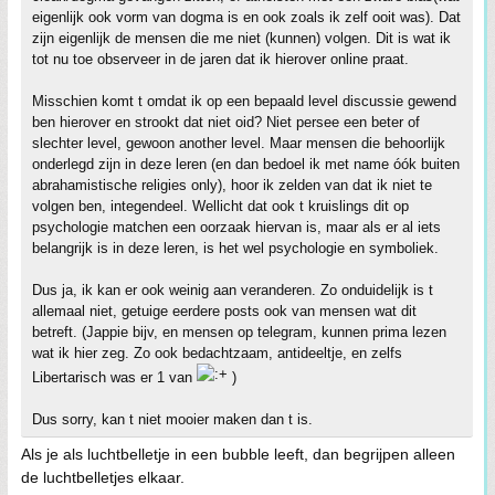
eigenlijk ook vorm van dogma is en ook zoals ik zelf ooit was). Dat
zijn eigenlijk de mensen die me niet (kunnen) volgen. Dit is wat ik
tot nu toe observeer in de jaren dat ik hierover online praat.
Misschien komt t omdat ik op een bepaald level discussie gewend
ben hierover en strookt dat niet oid? Niet persee een beter of
slechter level, gewoon another level. Maar mensen die behoorlijk
onderlegd zijn in deze leren (en dan bedoel ik met name óók buiten
abrahamistische religies only), hoor ik zelden van dat ik niet te
volgen ben, integendeel. Wellicht dat ook t kruislings dit op
psychologie matchen een oorzaak hiervan is, maar als er al iets
belangrijk is in deze leren, is het wel psychologie en symboliek.
Dus ja, ik kan er ook weinig aan veranderen. Zo onduidelijk is t
allemaal niet, getuige eerdere posts ook van mensen wat dit
betreft. (Jappie bijv, en mensen op telegram, kunnen prima lezen
wat ik hier zeg. Zo ook bedachtzaam, antideeltje, en zelfs
Libertarisch was er 1 van
)
Dus sorry, kan t niet mooier maken dan t is.
Als je als luchtbelletje in een bubble leeft, dan begrijpen alleen
de luchtbelletjes elkaar.