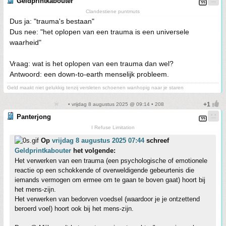
Geldprintkabouter
Clandestiene puntmuts
Dus ja: "trauma's bestaan"
Dus nee: "het oplopen van een trauma is een universele
waarheid"
Vraag: wat is het oplopen van een trauma dan wel?
Antwoord: een down-to-earth menselijk probleem.
Geld maakt niet gelukkig tenzij versleten schoenen wanhopig naar je staren
• vrijdag 8 augustus 2025 @ 09:14 • 208
Panterjong
I Refuse Limitation
Op
vrijdag 8 augustus 2025 07:44
schreef
Geldprintkabouter
het volgende:
Het verwerken van een trauma (een psychologische of emotionele
reactie op een schokkende of overweldigende gebeurtenis die
iemands vermogen om ermee om te gaan te boven gaat) hoort bij
het mens-zijn.
Het verwerken van bedorven voedsel (waardoor je je ontzettend
beroerd voel) hoort ook bij het mens-zijn.