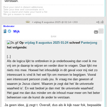
verstaan.
Rest your mind in distant wilderness
Take your time and concentrate on it
Take a stand and make your hand a fist
We got a reason to resist
• vrijdag 8 augustus 2025 @ 02:14 • 203
Moderator
Mijk
BAM
Op
vrijdag 8 augustus 2025 01:24
schreef
Panterjong
het volgende:
[..]
Als de logica lijkt te ontbreken in je onderbouwing dan voel ik me
vrij om je daarop te wijzen en verder door te vragen. Daar lijkt me
niets mis mee. Hoewel het inhoudelijk in dit geval voor mij niet zo
interessant is vind ik het wel fijn om mensen te begrijpen. Vooral
een interessant persoon zoals jou. Ik vraag me dan gewoon af
waarom je Jezus claimt. Waarom je zegt dat het 'de universele
waarheid is'. En wat bedoel je dan met 'de universele waarheid'.
Het gaat me dan dus minder om de inhoud maar meer om het beter
beheersen van de kunst de ander te verstaan.
Ja geen idee, jij zegt t. Overall, dus als ik kijk naar fok, bepaalde