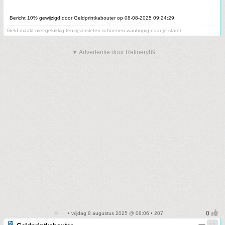
Bericht 10% gewijzigd door Geldprintkabouter op 08-08-2025 09:24:29
Geld maakt niet gelukkig tenzij versleten schoenen wanhopig naar je staren
▼ Advertentie door Refinery89
• vrijdag 8 augustus 2025 @ 08:06 • 207