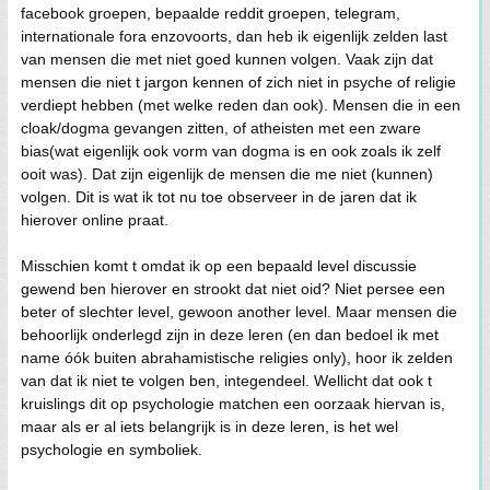
facebook groepen, bepaalde reddit groepen, telegram,
internationale fora enzovoorts, dan heb ik eigenlijk zelden last
van mensen die met niet goed kunnen volgen. Vaak zijn dat
mensen die niet t jargon kennen of zich niet in psyche of religie
verdiept hebben (met welke reden dan ook). Mensen die in een
cloak/dogma gevangen zitten, of atheisten met een zware
bias(wat eigenlijk ook vorm van dogma is en ook zoals ik zelf
ooit was). Dat zijn eigenlijk de mensen die me niet (kunnen)
volgen. Dit is wat ik tot nu toe observeer in de jaren dat ik
hierover online praat.
Misschien komt t omdat ik op een bepaald level discussie
gewend ben hierover en strookt dat niet oid? Niet persee een
beter of slechter level, gewoon another level. Maar mensen die
behoorlijk onderlegd zijn in deze leren (en dan bedoel ik met
name óók buiten abrahamistische religies only), hoor ik zelden
van dat ik niet te volgen ben, integendeel. Wellicht dat ook t
kruislings dit op psychologie matchen een oorzaak hiervan is,
maar als er al iets belangrijk is in deze leren, is het wel
psychologie en symboliek.