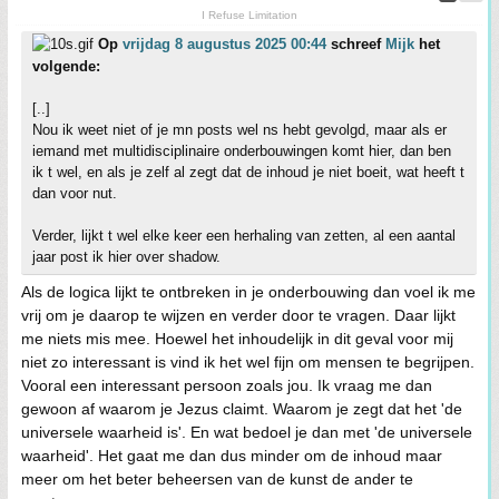
I Refuse Limitation
Op
vrijdag 8 augustus 2025 00:44
schreef
Mijk
het
volgende:
[..]
Nou ik weet niet of je mn posts wel ns hebt gevolgd, maar als er
iemand met multidisciplinaire onderbouwingen komt hier, dan ben
ik t wel, en als je zelf al zegt dat de inhoud je niet boeit, wat heeft t
dan voor nut.
Verder, lijkt t wel elke keer een herhaling van zetten, al een aantal
jaar post ik hier over shadow.
Als de logica lijkt te ontbreken in je onderbouwing dan voel ik me
vrij om je daarop te wijzen en verder door te vragen. Daar lijkt
me niets mis mee. Hoewel het inhoudelijk in dit geval voor mij
niet zo interessant is vind ik het wel fijn om mensen te begrijpen.
Vooral een interessant persoon zoals jou. Ik vraag me dan
gewoon af waarom je Jezus claimt. Waarom je zegt dat het 'de
universele waarheid is'. En wat bedoel je dan met 'de universele
waarheid'. Het gaat me dan dus minder om de inhoud maar
meer om het beter beheersen van de kunst de ander te