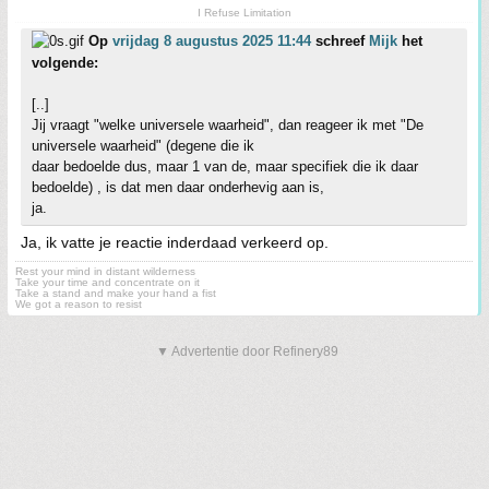
I Refuse Limitation
Op
vrijdag 8 augustus 2025 11:44
schreef
Mijk
het
volgende:
[..]
Jij vraagt "welke universele waarheid", dan reageer ik met "De
universele waarheid" (degene die ik
daar bedoelde dus, maar 1 van de, maar specifiek die ik daar
bedoelde) , is dat men daar onderhevig aan is,
ja.
Ja, ik vatte je reactie inderdaad verkeerd op.
Rest your mind in distant wilderness
Take your time and concentrate on it
Take a stand and make your hand a fist
We got a reason to resist
▼ Advertentie door Refinery89