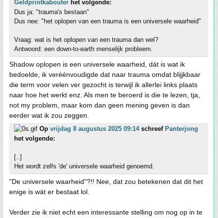
Geldprintkabouter
het volgende:
Dus ja: "trauma's bestaan"
Dus nee: "het oplopen van een trauma is een universele waarheid"
Vraag: wat is het oplopen van een trauma dan wel?
Antwoord: een down-to-earth menselijk probleem.
Shadow oplopen is een universele waarheid, dát is wat ik
bedoelde, ik veréénvoudigde dat naar trauma omdat blijjkbaar
die term voor velen ver gezocht is terwijl ik allerlei links plaats
naar hoe het werkt enz. Als men te beroerd is die te lezen, tja,
not my problem, maar kom dan geen mening geven is dan
eerder wat ik zou zeggen.
Op
vrijdag 8 augustus 2025 09:14
schreef
Panterjong
het volgende:
[..]
Het wordt zelfs 'de' universele waarheid genoemd.
"De universele waarheid"?!! Nee, dat zou betekenen dat dit het
enige is wát er bestaat lol.
Verder zie ik niet echt een interessante stelling om nog op in te