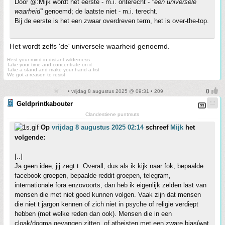
Door @:Mijk wordt het eerste - m.i. onterecht -
"een universele
waarheid"
genoemd; de laatste niet - m.i. terecht.
Bij de eerste is het een zwaar overdreven term, het is over-the-top.
Het wordt zelfs 'de' universele waarheid genoemd.
Rest your mind in distant wilderness
Take your time and concentrate on it
Take a stand and make your hand a fist
We got a reason to resist
• vrijdag 8 augustus 2025 @ 09:31 • 209
Geldprintkabouter
Clandestiene puntmuts
Op
vrijdag 8 augustus 2025 02:14
schreef
Mijk
het
volgende:
[..]
Ja geen idee, jij zegt t. Overall, dus als ik kijk naar fok, bepaalde
facebook groepen, bepaalde reddit groepen, telegram,
internationale fora enzovoorts, dan heb ik eigenlijk zelden last van
mensen die met niet goed kunnen volgen. Vaak zijn dat mensen
die niet t jargon kennen of zich niet in psyche of religie verdiept
hebben (met welke reden dan ook). Mensen die in een
cloak/dogma gevangen zitten, of atheisten met een zware bias(wat