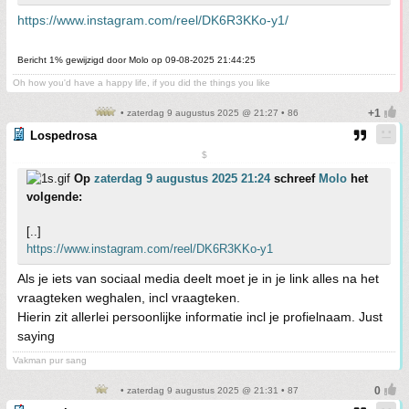
https://www.instagram.com/reel/DK6R3KKo-y1/
Bericht 1% gewijzigd door Molo op 09-08-2025 21:44:25
Oh how you'd have a happy life, if you did the things you like
• zaterdag 9 augustus 2025 @ 21:27 • 86
Lospedrosa
$
Op
zaterdag 9 augustus 2025 21:24
schreef
Molo
het
volgende:
[..]
https://www.instagram.com/reel/DK6R3KKo-y1
Als je iets van sociaal media deelt moet je in je link alles na het
vraagteken weghalen, incl vraagteken.
Hierin zit allerlei persoonlijke informatie incl je profielnaam. Just
saying
Vakman pur sang
• zaterdag 9 augustus 2025 @ 21:31 • 87