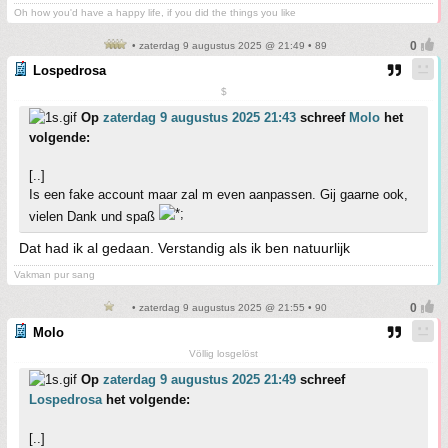
Oh how you'd have a happy life, if you did the things you like
• zaterdag 9 augustus 2025 @ 21:49 • 89
Lospedrosa
$
Op
zaterdag 9 augustus 2025 21:43
schreef
Molo
het
volgende:
[..]
Is een fake account maar zal m even aanpassen. Gij gaarne ook,
vielen Dank und spaß
Dat had ik al gedaan. Verstandig als ik ben natuurlijk
Vakman pur sang
• zaterdag 9 augustus 2025 @ 21:55 • 90
Molo
Völlig losgelöst
Op
zaterdag 9 augustus 2025 21:49
schreef
Lospedrosa
het volgende:
[..]