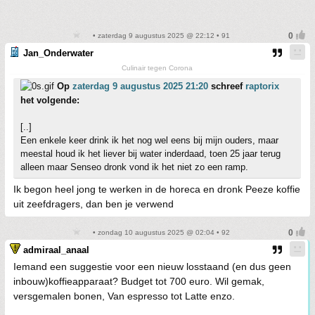
• zaterdag 9 augustus 2025 @ 22:12 • 91
Jan_Onderwater
Culinair tegen Corona
Op
zaterdag 9 augustus 2025 21:20
schreef
raptorix
het volgende:
[..]
Een enkele keer drink ik het nog wel eens bij mijn ouders, maar
meestal houd ik het liever bij water inderdaad, toen 25 jaar terug
alleen maar Senseo dronk vond ik het niet zo een ramp.
Ik begon heel jong te werken in de horeca en dronk Peeze koffie
uit zeefdragers, dan ben je verwend
• zondag 10 augustus 2025 @ 02:04 • 92
admiraal_anaal
Iemand een suggestie voor een nieuw losstaand (en dus geen
inbouw)koffieapparaat? Budget tot 700 euro. Wil gemak,
versgemalen bonen, Van espresso tot Latte enzo.