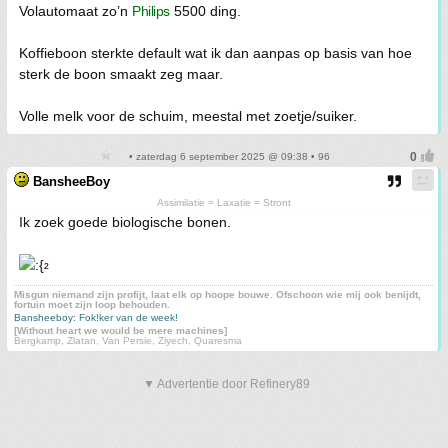
Volautomaat zo’n
Philips
5500 ding.
Koffieboon sterkte default wat ik dan aanpas op basis van hoe
sterk de boon smaakt zeg maar.
Volle melk voor de schuim, meestal met zoetje/suiker.
• zaterdag 6 september 2025 @ 09:38 • 96
BansheeBoy
Assimilatie = Laxatie = Stront
Ik zoek goede biologische bonen.
²
Misgun niemand zijn profijt, laat elk op hoope bouwe. Ofschoon wie mij ook benijdt,
fortuin moet zijn loop behouden.
Bansheeboy: Fok!ker van de week!
[Without heart we would be mere machines]
Bergkamp, Zlatan, Van Persie, Ziyech, Quaresma
▼ Advertentie door Refinery89