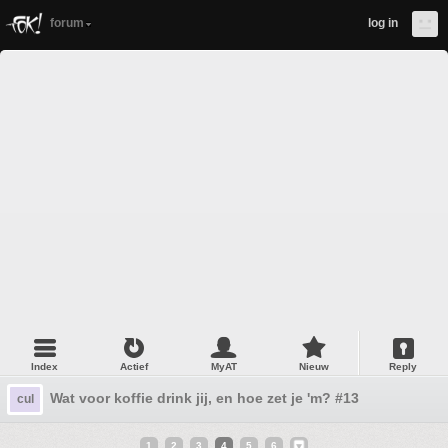
forum
log in
Index
Actief
MyAT
Nieuw
Reply
Wat voor koffie drink jij, en hoe zet je 'm? #13
cul
1
2
3
4
5
6