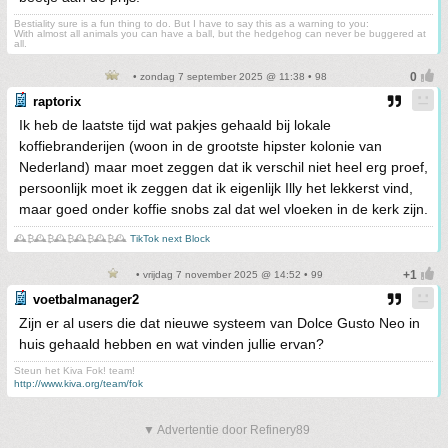
Bestiality sure is a fun thing to do. But I have to say this as a warning to you:
With almost all animals you can have a ball, but the hedgehog can never be buggered at
all.
• zondag 7 september 2025 @ 11:38 • 98
raptorix
Ik heb de laatste tijd wat pakjes gehaald bij lokale
koffiebranderijen (woon in de grootste hipster kolonie van
Nederland) maar moet zeggen dat ik verschil niet heel erg proef,
persoonlijk moet ik zeggen dat ik eigenlijk Illy het lekkerst vind,
maar goed onder koffie snobs zal dat wel vloeken in de kerk zijn.
🕰️₿🕰️₿🕰️₿🕰️₿🕰️₿🕰️
TikTok next Block
• vrijdag 7 november 2025 @ 14:52 • 99
voetbalmanager2
Zijn er al users die dat nieuwe systeem van Dolce Gusto Neo in
huis gehaald hebben en wat vinden jullie ervan?
Steun het Kiva Fok! team!
http://www.kiva.org/team/fok
▼ Advertentie door Refinery89