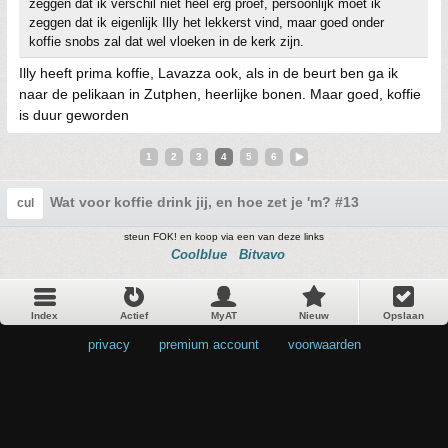
zeggen dat ik verschil niet heel erg proef, persoonlijk moet ik
zeggen dat ik eigenlijk Illy het lekkerst vind, maar goed onder
koffie snobs zal dat wel vloeken in de kerk zijn.
Illy heeft prima koffie, Lavazza ook, als in de beurt ben ga ik
naar de pelikaan in Zutphen, heerlijke bonen. Maar goed, koffie
is duur geworden
1
2
3
4
5
6
Wat voor koffie drink jij, en hoe zet je 'm? #13
cul
steun FOK! en koop via een van deze links
Coolblue
Bitvavo
Index
Actief
MyAT
Nieuw
Opslaan
privacy
•
premium account
•
voorwaarden