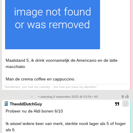
Maalstand 5, ik drink voornamelijk de Americano en de latte
macchiato.
Man de crema coffee en cappuccino.
“Gentlemen, you had my curiosity… but now you have my attention.”
• zaterdag 6 september 2025 @ 03:54 • 95
TheoddDutchGuy
Probeer nu de Aldi bonen 6/10
Ik wissel iedere keer van merk, sterkte nooit lager als 5 of hoger
als 6.