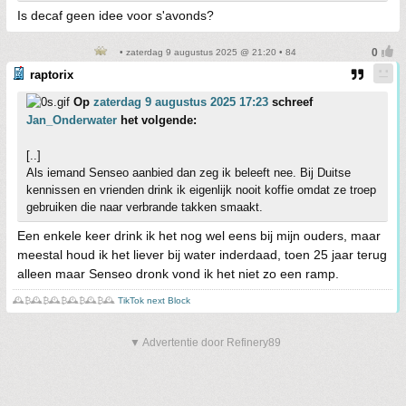
Is decaf geen idee voor s'avonds?
• zaterdag 9 augustus 2025 @ 21:20 • 84
raptorix
Op
zaterdag 9 augustus 2025 17:23
schreef
Jan_Onderwater
het volgende:
[..]
Als iemand Senseo aanbied dan zeg ik beleeft nee. Bij Duitse
kennissen en vrienden drink ik eigenlijk nooit koffie omdat ze troep
gebruiken die naar verbrande takken smaakt.
Een enkele keer drink ik het nog wel eens bij mijn ouders, maar
meestal houd ik het liever bij water inderdaad, toen 25 jaar terug
alleen maar Senseo dronk vond ik het niet zo een ramp.
🕰️₿🕰️₿🕰️₿🕰️₿🕰️₿🕰️
TikTok next Block
▼ Advertentie door Refinery89