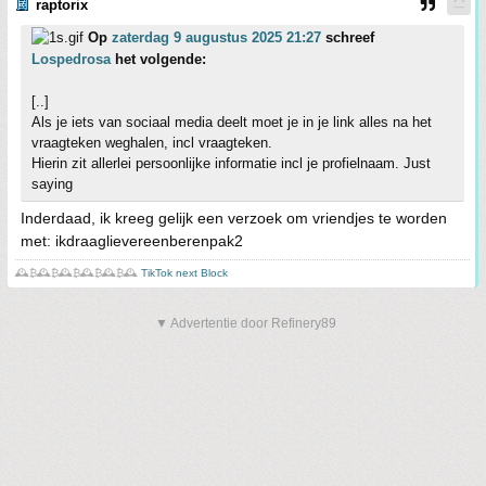
raptorix
Op
zaterdag 9 augustus 2025 21:27
schreef
Lospedrosa
het volgende:
[..]
Als je iets van sociaal media deelt moet je in je link alles na het
vraagteken weghalen, incl vraagteken.
Hierin zit allerlei persoonlijke informatie incl je profielnaam. Just
saying
Inderdaad, ik kreeg gelijk een verzoek om vriendjes te worden
met: ikdraaglievereenberenpak2
🕰️₿🕰️₿🕰️₿🕰️₿🕰️₿🕰️
TikTok next Block
▼ Advertentie door Refinery89