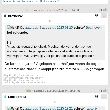
http://onbegrijpelijkewonderwereld.blogspot.com/
• zaterdag 9 augustus 2025 @ 18:14 • 80
brother52
Dus..........
Op
zaterdag 9 augustus 2025 09:25
schreef
Beathoven
het volgende:
[..]
Vraag uit nieuwschierigheid. Mochten de komende jaren de
oogsten enorm tegen gaan vallen en stél arabica en robusta
verdwijnen. Wat vervangt voor jou dan de dubbele espresso?
De komende jaren? Afgelopen anderhalf jaar waren de oogsten
al dramatisch slecht. Inkoopprijzen zijn met zo’n 150% gestegen.
Kitty kitty kitty kitty kitty kitty touch it
Kitty kitty kitty kitty kitty kitty touch it
Kitty kitty kitty kitty kitty kitty touch it
Kitty at my foot and I want to touch it
• zaterdag 9 augustus 2025 @ 18:42 • 81
Lospedrosa
$
Op
zaterdag 9 augustus 2025 17:21
schreef
raptorix