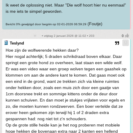
Ik weet de oplossing niet. Maar "Die wolf hoort hier nu eenmaal"
is me iets te simpel geworden.
(Foutje)
Bericht 0% gewijzigd door Isegrim op 02-01-2026 06:59:29
• vrijdag 2 januari 2026 @ 11:02 • 203
Teslynd
Hoe zijn de wolfwerende hekken daar?
Hier nogal achterlijk; 5 draden schrikdraad boven elkaar. Daar
springt een grote hond zo overheen, laat staan een wilde wolf.
Er was een video waar een groep wolven tegen een gaashek op
klommen om aan de andere kant te komen. Dat gaas moet ook
een eind in de grond, want ze trekken zich via kleine ruimtes
onder hekken door, zoals een muis zich door een gaatje van
1cm doorsnee trekt en sommige kittens onder de deur door
kunnen schuiven. En dan moet je stukjes vrijlaten voor egels en
zo, die moeten kunnen rondzwerven. Een boer vertelde dat ze
erover heen gekomen zijn terwijl hij 1 of 2 draden extra
gespannen had: nog niet tot z'n schouders.
Op de grote stille heide kan je het nog proberen met mobiele
hoge hekken die bovenaan extra naar 2 kanten een hellend