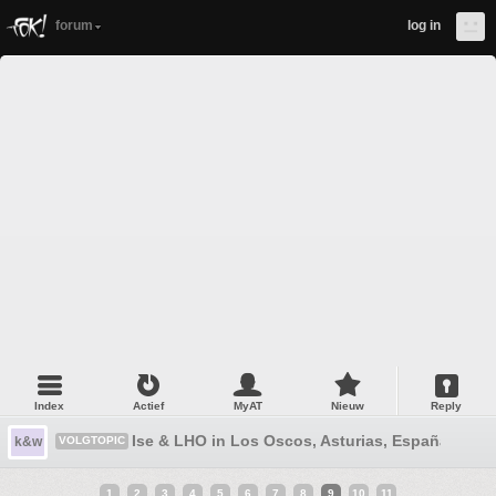
forum
log in
Index
Actief
MyAT
Nieuw
Reply
Ise & LHO in Los Oscos, Asturias, España
k&w
VOLGTOPIC
1
2
3
4
5
6
7
8
9
10
11