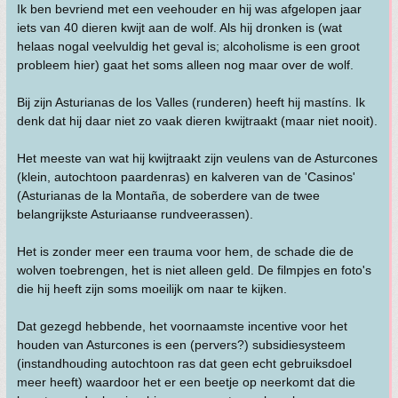
Ik ben bevriend met een veehouder en hij was afgelopen jaar
iets van 40 dieren kwijt aan de wolf. Als hij dronken is (wat
helaas nogal veelvuldig het geval is; alcoholisme is een groot
probleem hier) gaat het soms alleen nog maar over de wolf.
Bij zijn Asturianas de los Valles (runderen) heeft hij mastíns. Ik
denk dat hij daar niet zo vaak dieren kwijtraakt (maar niet nooit).
Het meeste van wat hij kwijtraakt zijn veulens van de Asturcones
(klein, autochtoon paardenras) en kalveren van de 'Casinos'
(Asturianas de la Montaña, de soberdere van de twee
belangrijkste Asturiaanse rundveerassen).
Het is zonder meer een trauma voor hem, de schade die de
wolven toebrengen, het is niet alleen geld. De filmpjes en foto's
die hij heeft zijn soms moeilijk om naar te kijken.
Dat gezegd hebbende, het voornaamste incentive voor het
houden van Asturcones is een (pervers?) subsidiesysteem
(instandhouding autochtoon ras dat geen echt gebruiksdoel
meer heeft) waardoor het er een beetje op neerkomt dat die