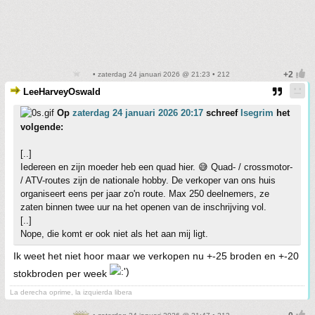
• zaterdag 24 januari 2026 @ 21:23 • 212
LeeHarveyOswald
Op
zaterdag 24 januari 2026 20:17
schreef
Isegrim
het
volgende:
[..]
Iedereen en zijn moeder heb een quad hier. 😅 Quad- / crossmotor-
/ ATV-routes zijn de nationale hobby. De verkoper van ons huis
organiseert eens per jaar zo'n route. Max 250 deelnemers, ze
zaten binnen twee uur na het openen van de inschrijving vol.
[..]
Nope, die komt er ook niet als het aan mij ligt.
Ik weet het niet hoor maar we verkopen nu +-25 broden en +-20
stokbroden per week
La derecha oprime, la izquierda libera