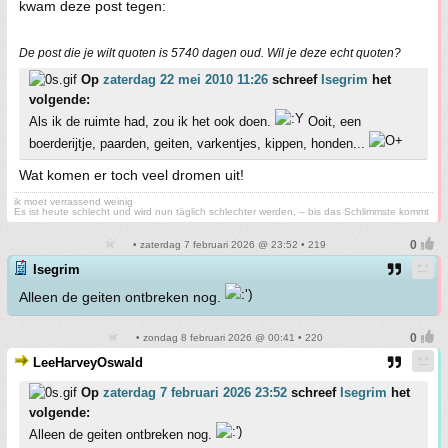
kwam deze post tegen:
De post die je wilt quoten is 5740 dagen oud. Wil je deze echt quoten?
Op
zaterdag 22 mei 2010 11:26
schreef
Isegrim
het
volgende:
Als ik de ruimte had, zou ik het ook doen.
Ooit, een
boerderijtje, paarden, geiten, varkentjes, kippen, honden...
Wat komen er toch veel dromen uit!
ik moet verrassend weinig
Es ist heute schlecht und wird nun täglich schlechter werden, – bis das Schlimmste kommt
• zaterdag 7 februari 2026 @ 23:52 • 219
Isegrim
Alleen de geiten ontbreken nog.
• zondag 8 februari 2026 @ 00:41 • 220
LeeHarveyOswald
Op
zaterdag 7 februari 2026 23:52
schreef
Isegrim
het
volgende:
Alleen de geiten ontbreken nog.