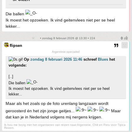
Die ballen
Ik moest het opzoeken. Ik vind geitenvlees niet per se heel
lekker...
• zondag 8 februari 2026 @ 13:30 • 224
flipsen
Argentinie-specialist!
Op
zondag 8 februari 2026 11:46
schreef
Blues
het
volgende:
[..]
Die ballen
Ik moest het opzoeken. Ik vind geitenvlees niet per se heel
lekker...
Maar als het zoals op de foto urenlang langzaam wordt
geroosterd én het zijn jonge geitjes...
Maar
dat kan je in Nederland volgens mij nergens krijgen.
Ik hou me bezig met het organiseren van reizen naar Argentinie, Chili en Peru voor Tipica
Reizen.