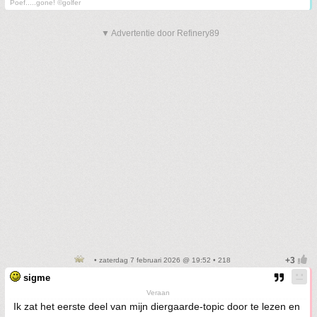
Poef.....gone! ©golfer
▼ Advertentie door Refinery89
• zaterdag 7 februari 2026 @ 19:52 • 218
sigme
Veraan
Ik zat het eerste deel van mijn diergaarde-topic door te lezen en