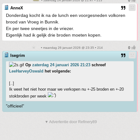
• zaterdag 24 januari 2026 @ 21:47 • 213
AnneX
Donderdag kocht ik na de lunch een voorgesneden volkoren
brood van Vroeg in Bunnik.
En per twee sneetjes in de vriezer.
Eigenlijk had ik gelijk drie broden moeten kopen.
• maandag 26 januari 2026 @ 23:35 • 214
Isegrim
Op
zaterdag 24 januari 2026 21:23
schreef
LeeHarveyOswald
het volgende:
[..]
Ik weet het niet hoor maar we verkopen nu +-25 broden en +-20
stokbroden per week
"officieel"
▼ Advertentie door Refinery89