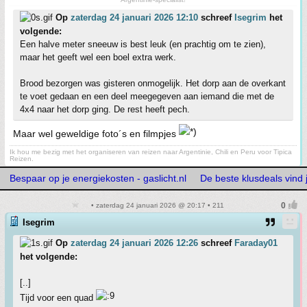
Op
zaterdag 24 januari 2026 12:10
schreef
Isegrim
het
volgende:
Een halve meter sneeuw is best leuk (en prachtig om te zien),
maar het geeft wel een boel extra werk.
Brood bezorgen was gisteren onmogelijk. Het dorp aan de overkant
te voet gedaan en een deel meegegeven aan iemand die met de
4x4 naar het dorp ging. De rest heeft pech.
Maar wel geweldige foto´s en filmpjes
Ik hou me bezig met het organiseren van reizen naar Argentinie, Chili en Peru voor Tipica
Reizen.
Bespaar op je energiekosten - gaslicht.nl
De beste klusdeals vind j
• zaterdag 24 januari 2026 @ 20:17 • 211
Isegrim
Op
zaterdag 24 januari 2026 12:26
schreef
Faraday01
het volgende:
[..]
Tijd voor een quad