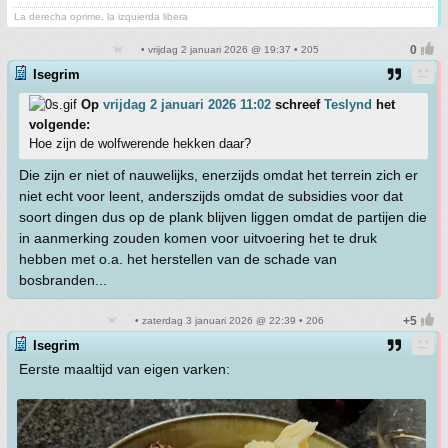
La derecha oprime, la izquierda libera
• vrijdag 2 januari 2026 @ 19:37 • 205
Isegrim
Op
vrijdag 2 januari 2026 11:02
schreef
Teslynd
het
volgende:
Hoe zijn de wolfwerende hekken daar?
Die zijn er niet of nauwelijks, enerzijds omdat het terrein zich er
niet echt voor leent, anderszijds omdat de subsidies voor dat
soort dingen dus op de plank blijven liggen omdat de partijen die
in aanmerking zouden komen voor uitvoering het te druk
hebben met o.a. het herstellen van de schade van
bosbranden...
• zaterdag 3 januari 2026 @ 22:39 • 206
Isegrim
Eerste maaltijd van eigen varken: