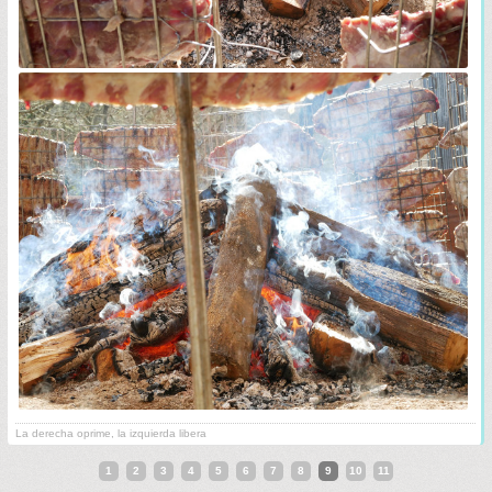
La derecha oprime, la izquierda libera
1
2
3
4
5
6
7
8
9
10
11