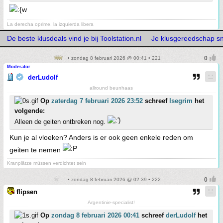
La derecha oprime, la izquierda libera
De beste klusdeals vind je bij Toolstation.nl
Je klusgereedschap snel
• zondag 8 februari 2026 @ 00:41 • 221
Moderator
derLudolf
allround beunhaas
Op
zaterdag 7 februari 2026 23:52
schreef
Isegrim
het
volgende:
Alleen de geiten ontbreken nog.
Kun je al vloeken? Anders is er ook geen enkele reden om
geiten te nemen
Kranplätze müssen verdichtet sein
• zondag 8 februari 2026 @ 02:39 • 222
flipsen
Argentinie-specialist!
Op
zondag 8 februari 2026 00:41
schreef
derLudolf
het