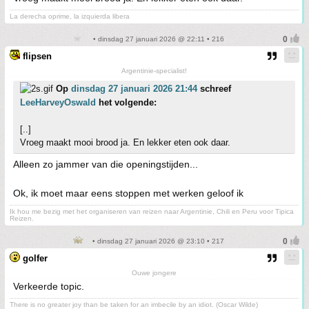
La derecha oprime, la izquierda libera
• dinsdag 27 januari 2026 @ 22:11 • 216
flipsen
Argentinie-specialist!
Op
dinsdag 27 januari 2026 21:44
schreef
LeeHarveyOswald
het volgende:
[..]
Vroeg maakt mooi brood ja. En lekker eten ook daar.
Alleen zo jammer van die openingstijden...
Ok, ik moet maar eens stoppen met werken geloof ik
Ik hou me bezig met het organiseren van reizen naar Argentinie, Chili en Peru voor Tipica
Reizen.
• dinsdag 27 januari 2026 @ 23:10 • 217
golfer
Ouwe jongere
Verkeerde topic.
There is no greater joy than be taken for an imbecile by an idiot. (Oscar Wilde)