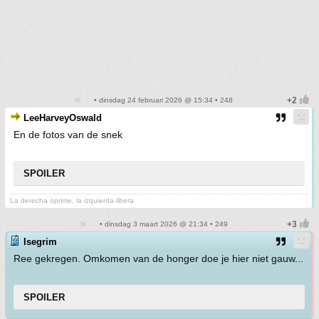
• dinsdag 24 februari 2026 @ 15:34 • 248
LeeHarveyOswald
En de fotos van de snek
SPOILER
La derecha oprime, la izquierda libera
• dinsdag 3 maart 2026 @ 21:34 • 249
Isegrim
Ree gekregen. Omkomen van de honger doe je hier niet gauw...
SPOILER