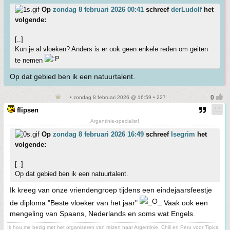
Op
zondag 8 februari 2026 00:41
schreef
derLudolf
het
volgende:
[..]
Kun je al vloeken? Anders is er ook geen enkele reden om geiten
te nemen
Op dat gebied ben ik een natuurtalent.
• zondag 8 februari 2026 @ 16:59 • 227
flipsen
Argentinie-specialist!
Op
zondag 8 februari 2026 16:49
schreef
Isegrim
het
volgende:
[..]
Op dat gebied ben ik een natuurtalent.
Ik kreeg van onze vriendengroep tijdens een eindejaarsfeestje
de diploma "Beste vloeker van het jaar"
Vaak ook een
mengeling van Spaans, Nederlands en soms wat Engels.
Ik hou me bezig met het organiseren van reizen naar Argentinie, Chili en Peru voor Tipica