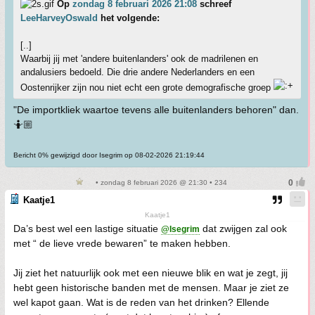
Op
zondag 8 februari 2026 21:08
schreef
LeeHarveyOswald
het volgende:
[..]
Waarbij jij met 'andere buitenlanders' ook de madrilenen en
andalusiers bedoeld. Die drie andere Nederlanders en een
Oostenrijker zijn nou niet echt een grote demografische groep
"De importkliek waartoe tevens alle buitenlanders behoren" dan.
🤷🏼
Bericht 0% gewijzigd door Isegrim op 08-02-2026 21:19:44
• zondag 8 februari 2026 @ 21:30 • 234
Kaatje1
Kaatje1
Da’s best wel een lastige situatie
dat zwijgen zal ook
@Isegrim
met “ de lieve vrede bewaren” te maken hebben.
Jij ziet het natuurlijk ook met een nieuwe blik en wat je zegt, jij
hebt geen historische banden met de mensen. Maar je ziet ze
wel kapot gaan. Wat is de reden van het drinken? Ellende