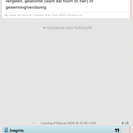
vergeten, gewoonte (want dat hoort zo hier) of
gewenning/verslaving
We have far more in common than that which devides us..
▼ Advertentie door Refinery89
• zondag 8 februari 2026 @ 21:38 • 235
Isegrim