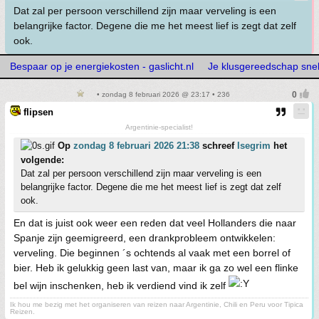
Dat zal per persoon verschillend zijn maar verveling is een
belangrijke factor. Degene die me het meest lief is zegt dat zelf
ook.
Bespaar op je energiekosten - gaslicht.nl
Je klusgereedschap snelle
• zondag 8 februari 2026 @ 23:17 • 236
flipsen
Argentinie-specialist!
Op
zondag 8 februari 2026 21:38
schreef
Isegrim
het
volgende:
Dat zal per persoon verschillend zijn maar verveling is een
belangrijke factor. Degene die me het meest lief is zegt dat zelf
ook.
En dat is juist ook weer een reden dat veel Hollanders die naar
Spanje zijn geemigreerd, een drankprobleem ontwikkelen:
verveling. Die beginnen ´s ochtends al vaak met een borrel of
bier. Heb ik gelukkig geen last van, maar ik ga zo wel een flinke
bel wijn inschenken, heb ik verdiend vind ik zelf
Ik hou me bezig met het organiseren van reizen naar Argentinie, Chili en Peru voor Tipica
Reizen.