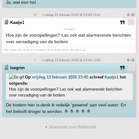
Ja, wat een hel...
• vrijdag 13 februari 2026 @ 23:45 • 241
Kaatje1
Kaatje1
Hoe zijn de voorspellingen? Las ook wat alarmerende berichten
over verzadiging van de bodem
We have far more in common than that which devides us..
• vrijdag 13 februari 2026 @ 23:48 • 242
Isegrim
Op
vrijdag 13 februari 2026 23:45
schreef
Kaatje1
het
volgende:
Hoe zijn de voorspellingen? Las ook wat alarmerende berichten
over verzadiging van de bodem
De bodem hier is denk ik redelijk 'gewend' aan veel water. En
het belooft droger te worden. 🤞 🤞 🤞 🤞 🤞
▼ Advertentie door Refinery89