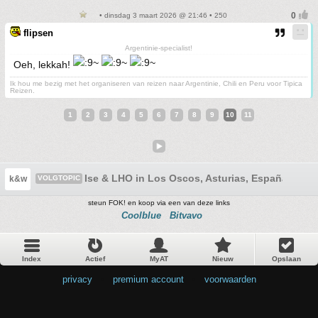
• dinsdag 3 maart 2026 @ 21:46 • 250
flipsen
Argentinie-specialist!
Oeh, lekkah!
Ik hou me bezig met het organiseren van reizen naar Argentinie, Chili en Peru voor Tipica
Reizen.
1
2
3
4
5
6
7
8
9
10
11
Ise & LHO in Los Oscos, Asturias, España
k&w
VOLGTOPIC
steun FOK! en koop via een van deze links
Coolblue
Bitvavo
Index
Actief
MyAT
Nieuw
Opslaan
privacy
•
premium account
•
voorwaarden