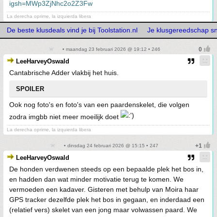
igsh=MWp3ZjNhc2o2Z3Fw
La derecha oprime, la izquierda libera
De beste klusdeals vind je bij Toolstation.nl
Je klusgereedschap snel
• maandag 23 februari 2026 @ 19:12 • 246
LeeHarveyOswald
Cantabrische Adder vlakbij het huis.
SPOILER
Ook nog foto's en foto's van een paardenskelet, die volgen
zodra imgbb niet meer moeilijk doet
La derecha oprime, la izquierda libera
• dinsdag 24 februari 2026 @ 15:15 • 247
LeeHarveyOswald
De honden verdwenen steeds op een bepaalde plek het bos in,
en hadden dan wat minder motivatie terug te komen. We
vermoeden een kadaver. Gisteren met behulp van Moira haar
GPS tracker dezelfde plek het bos in gegaan, en inderdaad een
(relatief vers) skelet van een jong maar volwassen paard. We