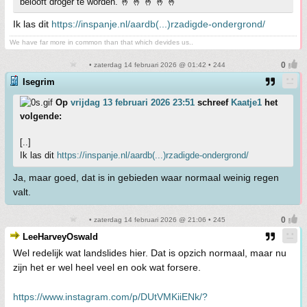
belooft droger te worden. 🤞 🤞 🤞 🤞 🤞
Ik las dit
https://inspanje.nl/aardb(...)rzadigde-ondergrond/
We have far more in common than that which devides us..
• zaterdag 14 februari 2026 @ 01:42 • 244
Isegrim
Op
vrijdag 13 februari 2026 23:51
schreef
Kaatje1
het
volgende:
[..]
Ik las dit
https://inspanje.nl/aardb(...)rzadigde-ondergrond/
Ja, maar goed, dat is in gebieden waar normaal weinig regen
valt.
• zaterdag 14 februari 2026 @ 21:06 • 245
LeeHarveyOswald
Wel redelijk wat landslides hier. Dat is opzich normaal, maar nu
zijn het er wel heel veel en ook wat forsere.
https://www.instagram.com/p/DUtVMKiiENk/?