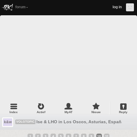
forum
log in
Index
Actief
MyAT
Nieuw
Reply
Ise & LHO in Los Oscos, Asturias, España
k&w
VOLGTOPIC
1
2
3
4
5
6
7
8
9
10
11