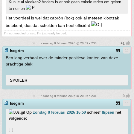
Kun je al vloeken? Anders is er ook geen enkele reden om geiten
te nemen
Het voordeel is wel dat cabrón (bok) ook al meteen klootzak
betekent, dus dat schelden kan heel efficiënt
I'm not troubled or sad, I'm just ready for bed.
• zondag 8 februari 2026 @ 20:09 • 230
Isegrim
Een lang verhaal over de minder positieve kanten van deze
prachtige plek:
SPOILER
• zondag 8 februari 2026 @ 20:35 • 231
Isegrim
Op
zondag 8 februari 2026 16:59
schreef
flipsen
het
volgende:
[..]