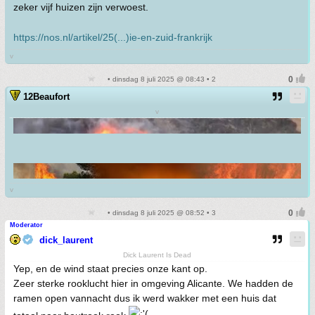
zeker vijf huizen zijn verwoest.
https://nos.nl/artikel/25(...)ie-en-zuid-frankrijk
v
• dinsdag 8 juli 2025 @ 08:43 • 2
12Beaufort
v
v
• dinsdag 8 juli 2025 @ 08:52 • 3
Moderator
dick_laurent
Dick Laurent Is Dead
Yep, en de wind staat precies onze kant op.
Zeer sterke rooklucht hier in omgeving Alicante. We hadden de
ramen open vannacht dus ik werd wakker met een huis dat