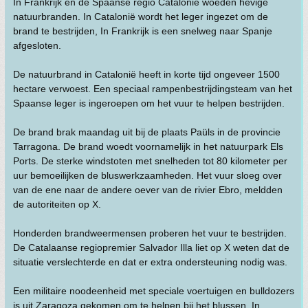
In Frankrijk en de Spaanse regio Catalonië woeden hevige
natuurbranden. In Catalonië wordt het leger ingezet om de
brand te bestrijden, In Frankrijk is een snelweg naar Spanje
afgesloten.
De natuurbrand in Catalonië heeft in korte tijd ongeveer 1500
hectare verwoest. Een speciaal rampenbestrijdingsteam van het
Spaanse leger is ingeroepen om het vuur te helpen bestrijden.
De brand brak maandag uit bij de plaats Paüls in de provincie
Tarragona. De brand woedt voornamelijk in het natuurpark Els
Ports. De sterke windstoten met snelheden tot 80 kilometer per
uur bemoeilijken de bluswerkzaamheden. Het vuur sloeg over
van de ene naar de andere oever van de rivier Ebro, meldden
de autoriteiten op X.
Honderden brandweermensen proberen het vuur te bestrijden.
De Catalaanse regiopremier Salvador Illa liet op X weten dat de
situatie verslechterde en dat er extra ondersteuning nodig was.
Een militaire noodeenheid met speciale voertuigen en bulldozers
is uit Zaragoza gekomen om te helpen bij het blussen. In