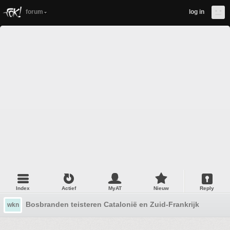
forum
log in
Index
Actief
MyAT
Nieuw
Reply
Bosbranden teisteren Catalonië en Zuid-Frankrijk
wkn