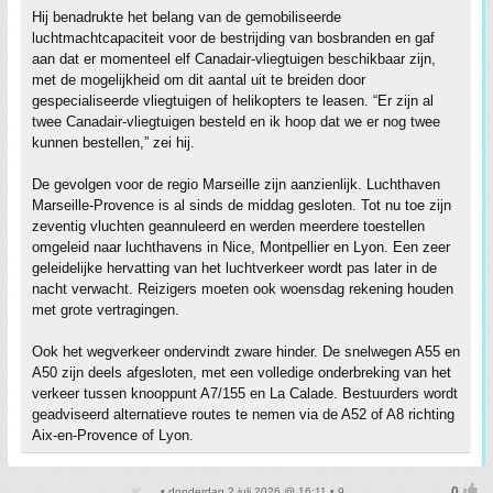
Hij benadrukte het belang van de gemobiliseerde
luchtmachtcapaciteit voor de bestrijding van bosbranden en gaf
aan dat er momenteel elf Canadair-vliegtuigen beschikbaar zijn,
met de mogelijkheid om dit aantal uit te breiden door
gespecialiseerde vliegtuigen of helikopters te leasen. “Er zijn al
twee Canadair-vliegtuigen besteld en ik hoop dat we er nog twee
kunnen bestellen,” zei hij.
De gevolgen voor de regio Marseille zijn aanzienlijk. Luchthaven
Marseille-Provence is al sinds de middag gesloten. Tot nu toe zijn
zeventig vluchten geannuleerd en werden meerdere toestellen
omgeleid naar luchthavens in Nice, Montpellier en Lyon. Een zeer
geleidelijke hervatting van het luchtverkeer wordt pas later in de
nacht verwacht. Reizigers moeten ook woensdag rekening houden
met grote vertragingen.
Ook het wegverkeer ondervindt zware hinder. De snelwegen A55 en
A50 zijn deels afgesloten, met een volledige onderbreking van het
verkeer tussen knooppunt A7/155 en La Calade. Bestuurders wordt
geadviseerd alternatieve routes te nemen via de A52 of A8 richting
Aix-en-Provence of Lyon.
• donderdag 2 juli 2026 @ 16:11 • 9