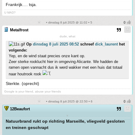
Frankrijk…. tsja.
U MAD?
• dinsdag 8 juli 2025 @ 11:02 • 5
Metalfrost
dude, what
Op
dinsdag 8 juli 2025 08:52
schreef
dick_laurent
het
volgende:
Yep, en de wind staat precies onze kant op.
Zeer sterke rooklucht hier in omgeving Alicante. We hadden de
ramen open vannacht dus ik werd wakker met een huis dat totaal
naar houtrook rook
Sterkte. (oprecht)
Google is your friend, abuse your friends
• dinsdag 8 juli 2025 @ 22:50 • 6
12Beaufort
v
Natuurbrand rukt op richting Marseille, vliegveld gesloten
en treinen geschrapt