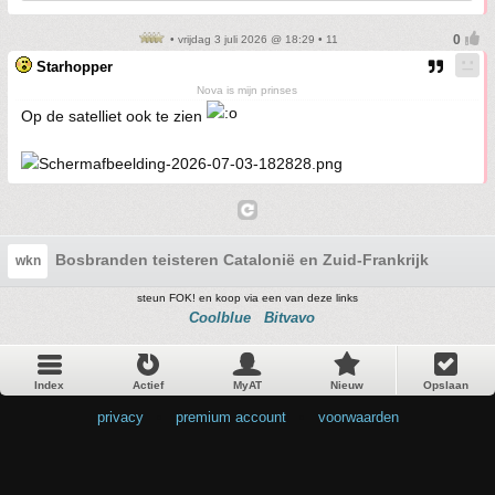
• vrijdag 3 juli 2026 @ 18:29 • 11
Starhopper
Nova is mijn prinses
Op de satelliet ook te zien
Bosbranden teisteren Catalonië en Zuid-Frankrijk
wkn
steun FOK! en koop via een van deze links
Coolblue
Bitvavo
Index
Actief
MyAT
Nieuw
Opslaan
privacy
•
premium account
•
voorwaarden