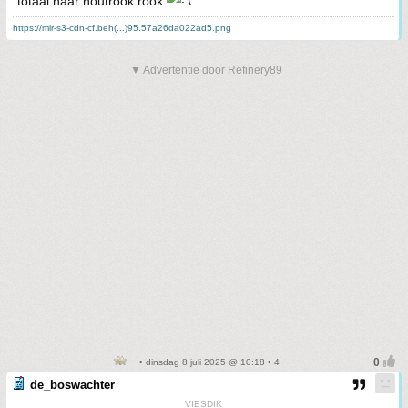
totaal naar houtrook rook
https://mir-s3-cdn-cf.beh(...)95.57a26da022ad5.png
▼ Advertentie door Refinery89
• dinsdag 8 juli 2025 @ 10:18 • 4
de_boswachter
VIESDIK