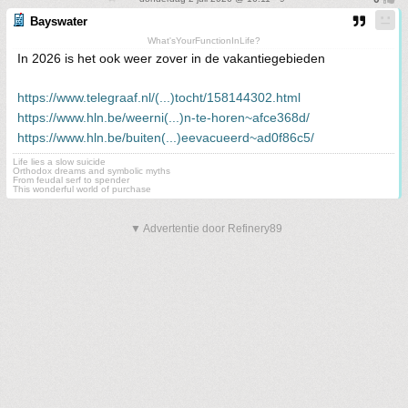
Bayswater
What'sYourFunctionInLife?
In 2026 is het ook weer zover in de vakantiegebieden
https://www.telegraaf.nl/(...)tocht/158144302.html
https://www.hln.be/weerni(...)n-te-horen~afce368d/
https://www.hln.be/buiten(...)eevacueerd~ad0f86c5/
Life lies a slow suicide
Orthodox dreams and symbolic myths
From feudal serf to spender
This wonderful world of purchase
▼ Advertentie door Refinery89