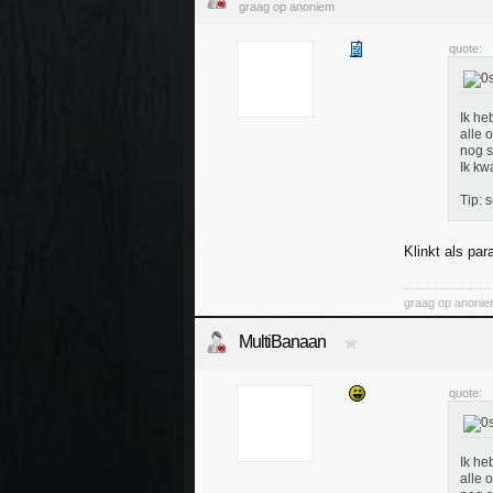
graag op anoniem
quote:
Ik he
alle 
nog s
Ik kw
Tip: 
Klinkt als par
graag op anoni
MultiBanaan
quote:
Ik he
alle 