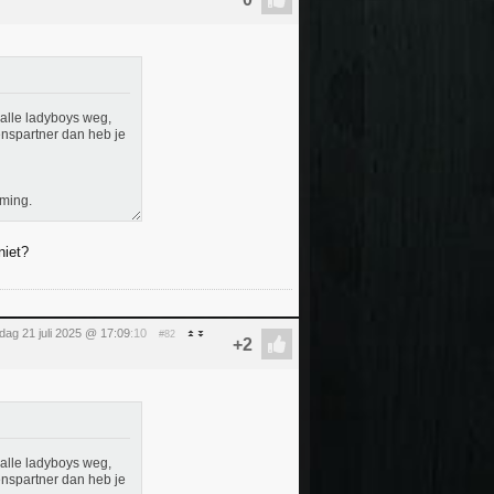
 alle ladyboys weg,
enspartner dan heb je
mming.
niet?
ag 21 juli 2025 @ 17:09
:10
#82
 alle ladyboys weg,
enspartner dan heb je