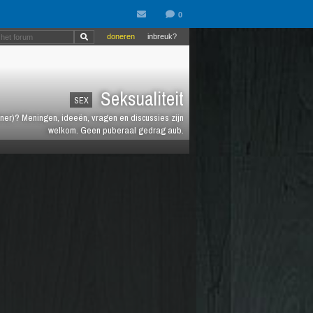
doneren
inbreuk?
Seksualiteit
SEX
rtner)? Meningen, ideeën, vragen en discussies zijn
welkom. Geen puberaal gedrag aub.