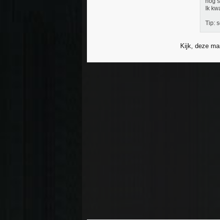
nog s
Ik kw
Tip: 
Kijk, deze ma