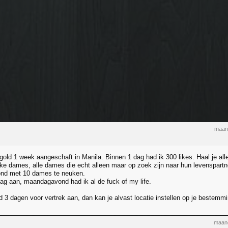
maand
gold 1 week aangeschaft in Manila. Binnen 1 dag had ik 300 likes. Haal je all
jke dames, alle dames die echt alleen maar op zoek zijn naar hun levenspart
ond met 10 dames te neuken.
g aan, maandagavond had ik al de fuck of my life.
d 3 dagen voor vertrek aan, dan kan je alvast locatie instellen op je bestemmi
maand