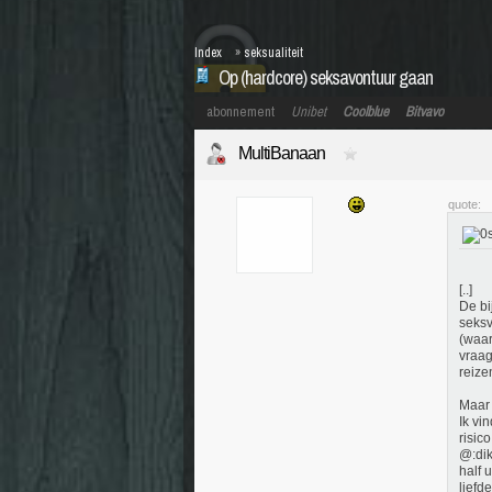
Index
»
seksualiteit
Op (hardcore) seksavontuur gaan
abonnement
Unibet
Coolblue
Bitvavo
MultiBanaan
quote:
[..]
De bi
seksv
(waar
vraag
reize
Maar 
Ik vi
risic
@:dik
half 
liefd