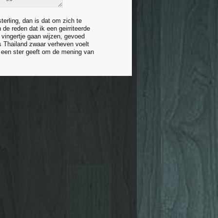
erling, dan is dat om zich te
de reden dat ik een geirriteerde
 vingertje gaan wijzen, gevoed
ls Thailand zwaar verheven voelt
el een ster geeft om de mening van