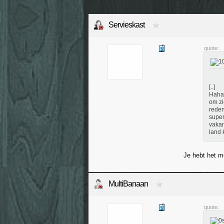
Servieskast
quote:
[..]
Haha,
om zi
reden
super
vakan
land 
Je hebt het m
MultiBanaan
quote: