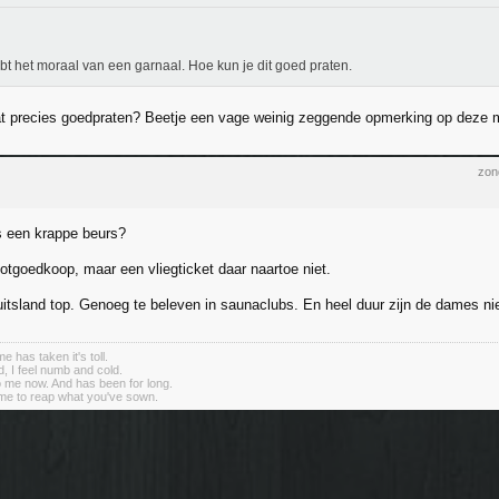
bt het moraal van een garnaal. Hoe kun je dit goed praten.
t precies goedpraten? Beetje een vage weinig zeggende opmerking op deze 
zon
s een krappe beurs?
potgoedkoop, maar een vliegticket daar naartoe niet.
Duitsland top. Genoeg te beleven in saunaclubs. En heel duur zijn de dames nie
me has taken it's toll.
d, I feel numb and cold.
to me now. And has been for long.
me to reap what you've sown.