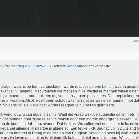
zon
Op
zondag 20 juli 2025 16:39
schreef
Groepfunder
het volgende:
jdragen waar jij op bent aangeslagen waren reacties op
een bericht
waarin gespro
akantie in Thailand. Met vrouwen die met een 'rijke' westerse mannen willen date
bij armoede uiteraard ook een drijfveer kan zijn) en prostituees. Dat roept afkeurend
t je af waarom. Alsof je zelf geen schaduwkanten ziet als westerse mannen met dat
n. Volgens mij zie jij die best. Anders reageer je nu niet zo geírriteerd.
ik vond jouw vraag nogal bizar, ja. Want die vraag wekt de suggestie dat er niets mi
nd dat mannen door zulke reizen te maken door een morele ondergrens zakken. Je
o op de koop toe dat ... enzovoorts. Dat is alles. We zullen wel nooit meer te lezen k
kedaniel uiteindelijk naartoe is afgereisd. Een leuke FKK Saunaclub in Duitsland 
uur), een bordeel in Praag of de straten van Bangkok. Misschien heeft hij vlak voor
e van zijn leven ontmoet en is uiteindelijk helemaal niet op reis gegaan. Wie zal he