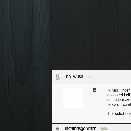
Tha_wush
Ik heb Tinder 
onaantrekkeli
om iedere av
Ik kwam zonda
Tip: schaf gol
uitkeringsgenieter