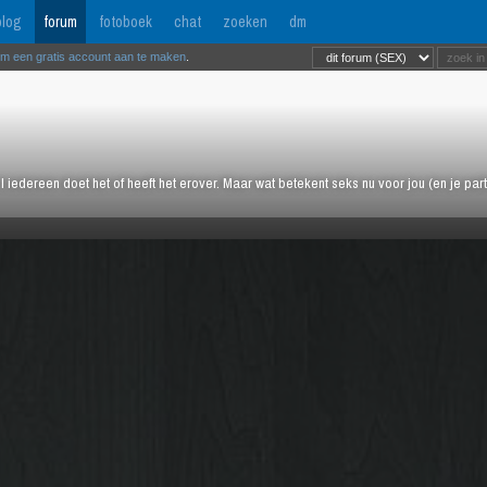
log
forum
fotoboek
chat
zoeken
dm
om een gratis account aan te maken
.
l iedereen doet het of heeft het erover. Maar wat betekent seks nu voor jou (en je pa