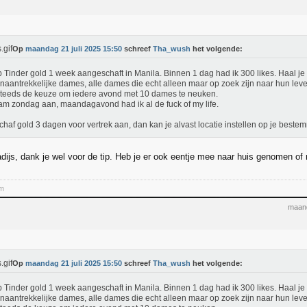
Op
maandag 21 juli 2025 15:50
schreef
Tha_wush
het volgende:
b Tinder gold 1 week aangeschaft in Manila. Binnen 1 dag had ik 300 likes. Haal je
onaantrekkelijke dames, alle dames die echt alleen maar op zoek zijn naar hun lev
teeds de keuze om iedere avond met 10 dames te neuken.
am zondag aan, maandagavond had ik al de fuck of my life.
schaf gold 3 dagen voor vertrek aan, dan kan je alvast locatie instellen op je beste
adijs, dank je wel voor de tip. Heb je er ook eentje mee naar huis genomen of 
em
maand
Op
maandag 21 juli 2025 15:50
schreef
Tha_wush
het volgende:
b Tinder gold 1 week aangeschaft in Manila. Binnen 1 dag had ik 300 likes. Haal je
onaantrekkelijke dames, alle dames die echt alleen maar op zoek zijn naar hun lev