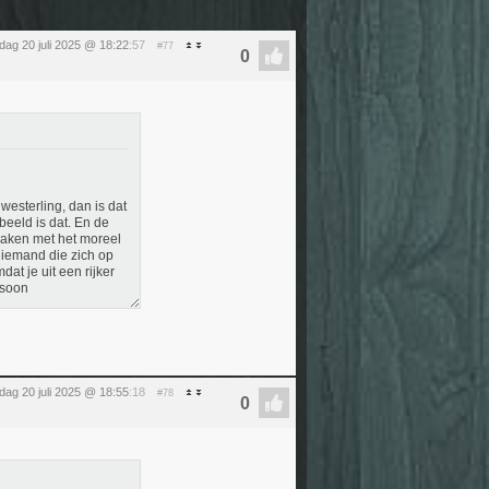
dag 20 juli 2025 @ 18:22
:57
#77
esterling, dan is dat
eeld is dat. En de
 zaken met het moreel
s iemand die zich op
at je uit een rijker
rsoon
dag 20 juli 2025 @ 18:55
:18
#78