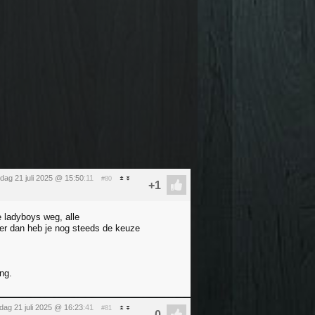
ag 21 juli 2025 @ 15:50
:11
#80
e ladyboys weg, alle
ner dan heb je nog steeds de keuze
ng.
ag 21 juli 2025 @ 16:23
:41
#81