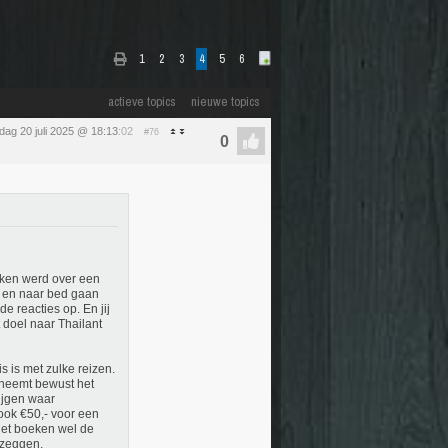
1
2
3
4
5
6
actieve topics
nieuwe topics
dag 20 juli 2025 @ 18:13
:02
#76
ken werd over een
n en naar bed gaan
e reacties op. En jij
 doel naar Thailant
s is met zulke reizen.
 neemt bewust het
rijgen waar
(ook €50,- voor een
 het boeken wel de
t zeggen.