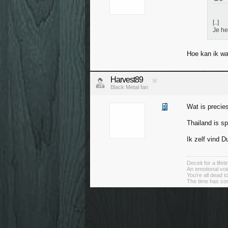
[..]
Je he
Hoe kan ik wa
Harvest89
Black Metal fan
Wat is precie
Thailand is s
Ik zelf vind 
Deceit for a lifeti
An emotional voi
You're all dead 
The time has co