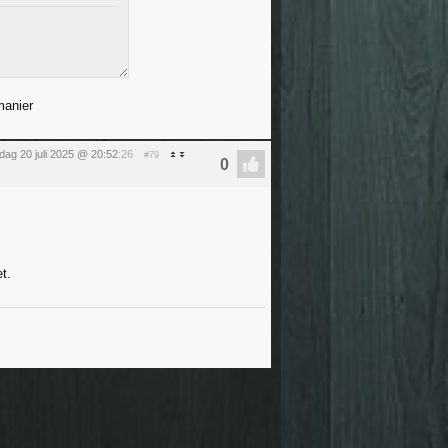
manier
dag 20 juli 2025 @ 20:52
:26
#79
t.