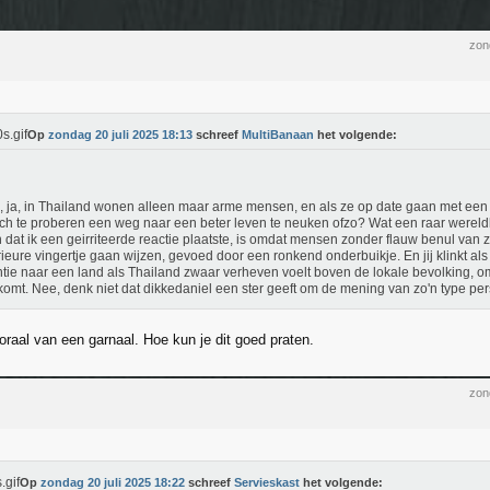
zon
Op
zondag 20 juli 2025 18:13
schreef
MultiBanaan
het volgende:
 ja, in Thailand wonen alleen maar arme mensen, en als ze op date gaan met een w
ch te proberen een weg naar een beter leven te neuken ofzo? Wat een raar wereldb
 dat ik een geirriteerde reactie plaatste, is omdat mensen zonder flauw benul van
ieure vingertje gaan wijzen, gevoed door een ronkend onderbuikje. En jij klinkt al
tie naar een land als Thailand zwaar verheven voelt boven de lokale bevolking, omd
komt. Nee, denk niet dat dikkedaniel een ster geeft om de mening van zo'n type pe
oraal van een garnaal. Hoe kun je dit goed praten.
zon
Op
zondag 20 juli 2025 18:22
schreef
Servieskast
het volgende: