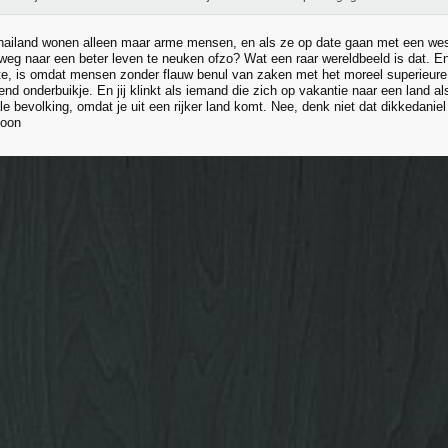
Thailand wonen alleen maar arme mensen, en als ze op date gaan met een west
weg naar een beter leven te neuken ofzo? Wat een raar wereldbeeld is dat. En 
ste, is omdat mensen zonder flauw benul van zaken met het moreel superieure
end onderbuikje. En jij klinkt als iemand die zich op vakantie naar een land a
le bevolking, omdat je uit een rijker land komt. Nee, denk niet dat dikkedani
soon