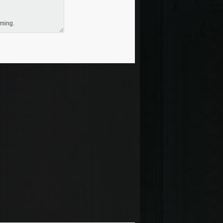
mming.