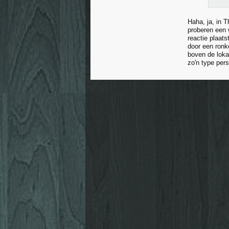
Haha, ja, in 
proberen een 
reactie plaat
door een ronk
boven de loka
zo'n type per