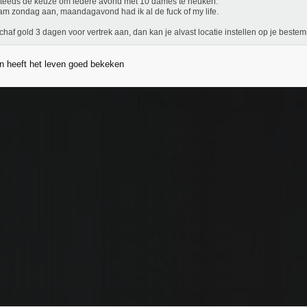
teeds de keuze om iedere avond met 10 dames te neuken.
am zondag aan, maandagavond had ik al de fuck of my life.
schaf gold 3 dagen voor vertrek aan, dan kan je alvast locatie instellen op je beste
n heeft het leven goed bekeken