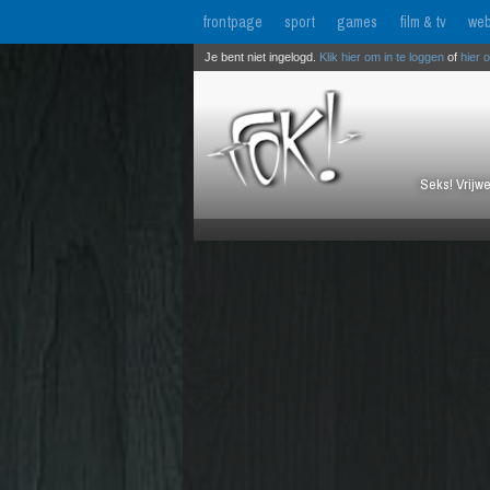
frontpage
sport
games
film & tv
web
Je bent niet ingelogd.
Klik hier om in te loggen
of
hier 
Seks! Vrijwe