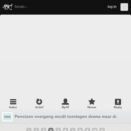
forum
log in
Index
Actief
MyAT
Nieuw
Reply
Pensioen overgang wordt toeslagen drama maar dan veel 
nws
1
2
3
4
5
6
7
8
9
10
11