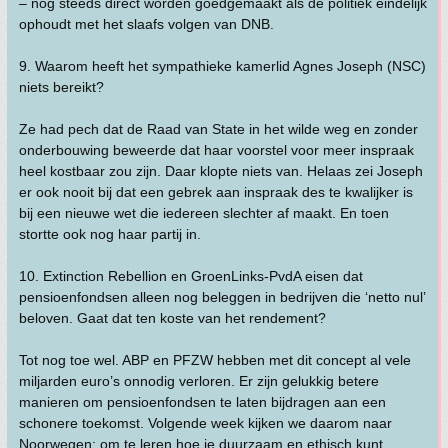
– nog steeds direct worden goedgemaakt als de politiek eindelijk
ophoudt met het slaafs volgen van DNB.
9. Waarom heeft het sympathieke kamerlid Agnes Joseph (NSC)
niets bereikt?
Ze had pech dat de Raad van State in het wilde weg en zonder
onderbouwing beweerde dat haar voorstel voor meer inspraak
heel kostbaar zou zijn. Daar klopte niets van. Helaas zei Joseph
er ook nooit bij dat een gebrek aan inspraak des te kwalijker is
bij een nieuwe wet die iedereen slechter af maakt. En toen
stortte ook nog haar partij in.
10. Extinction Rebellion en GroenLinks-PvdA eisen dat
pensioenfondsen alleen nog beleggen in bedrijven die ‘netto nul’
beloven. Gaat dat ten koste van het rendement?
Tot nog toe wel. ABP en PFZW hebben met dit concept al vele
miljarden euro’s onnodig verloren. Er zijn gelukkig betere
manieren om pensioenfondsen te laten bijdragen aan een
schonere toekomst. Volgende week kijken we daarom naar
Noorwegen: om te leren hoe je duurzaam en ethisch kunt