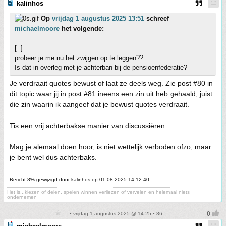
kalinhos
Op
vrijdag 1 augustus 2025 13:51
schreef
michaelmoore
het volgende:
[..]
probeer je me nu het zwijgen op te leggen??
Is dat in overleg met je achterban bij de pensioenfederatie?
Je verdraait quotes bewust of laat ze deels weg. Zie post #80 in
dit topic waar jij in post #81 ineens een zin uit heb gehaald, juist
die zin waarin ik aangeef dat je bewust quotes verdraait.
Tis een vrij achterbakse manier van discussiëren.
Mag je alemaal doen hoor, is niet wettelijk verboden ofzo, maar
je bent wel dus achterbaks.
Bericht 8% gewijzigd door kalinhos op 01-08-2025 14:12:40
Het is...kiezen of delen, spelen winnen verliezen of vervelen en helemaal niets
ondernemen
• vrijdag 1 augustus 2025 @ 14:25 • 86