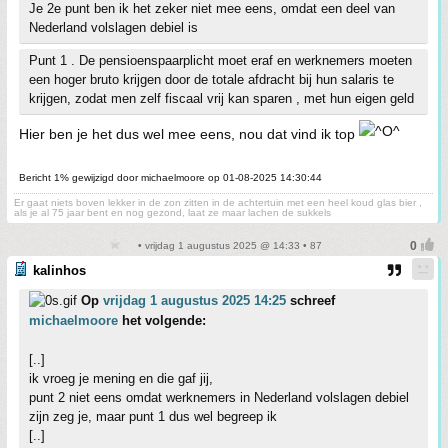
Je 2e punt ben ik het zeker niet mee eens, omdat een deel van
Nederland volslagen debiel is
Punt 1 . De pensioenspaarplicht moet eraf en werknemers moeten
een hoger bruto krijgen door de totale afdracht bij hun salaris te
krijgen, zodat men zelf fiscaal vrij kan sparen , met hun eigen geld
Hier ben je het dus wel mee eens, nou dat vind ik top
Bericht 1% gewijzigd door michaelmoore op 01-08-2025 14:30:44
Er gaat niets boven lekker in de zon zitten in de achtertuin met een heel koud glas bier ,
als je al 75 jaar bent en nog gezond, laat ze maar lachen de sukkels
• vrijdag 1 augustus 2025 @ 14:33 • 87
kalinhos
Op
vrijdag 1 augustus 2025 14:25
schreef
michaelmoore
het volgende:
[..]
ik vroeg je mening en die gaf jij,
punt 2 niet eens omdat werknemers in Nederland volslagen debiel
zijn zeg je, maar punt 1 dus wel begreep ik
[..]