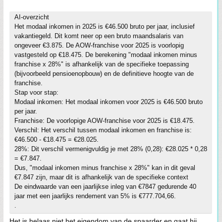
AI-overzicht
Het modaal inkomen in 2025 is €46.500 bruto per jaar, inclusief
vakantiegeld. Dit komt neer op een bruto maandsalaris van
ongeveer €3.875. De AOW-franchise voor 2025 is voorlopig
vastgesteld op €18.475. De berekening "modaal inkomen minus
franchise x 28%" is afhankelijk van de specifieke toepassing
(bijvoorbeeld pensioenopbouw) en de definitieve hoogte van de
franchise.
Stap voor stap:
Modaal inkomen: Het modaal inkomen voor 2025 is €46.500 bruto
per jaar.
Franchise: De voorlopige AOW-franchise voor 2025 is €18.475.
Verschil: Het verschil tussen modaal inkomen en franchise is:
€46.500 - €18.475 = €28.025.
28%: Dit verschil vermenigvuldig je met 28% (0,28): €28.025 * 0,28
= €7.847.
Dus, "modaal inkomen minus franchise x 28%" kan in dit geval
€7.847 zijn, maar dit is afhankelijk van de specifieke context
De eindwaarde van een jaarlijkse inleg van €7847 gedurende 40
jaar met een jaarlijks rendement van 5% is €777.704,66.
.
Het is helaas niet het eigendom van de spaarder en gaat hij