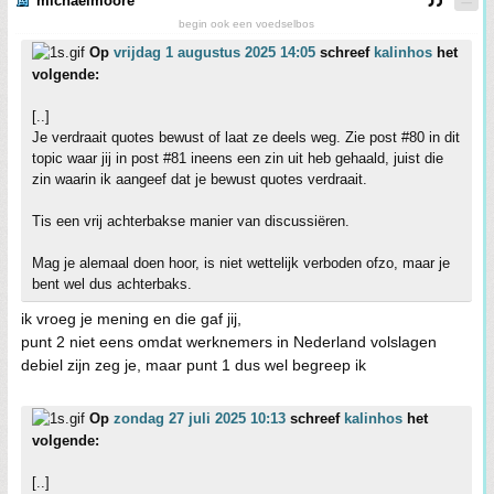
michaelmoore
begin ook een voedselbos
Op
vrijdag 1 augustus 2025 14:05
schreef
kalinhos
het
volgende:
[..]
Je verdraait quotes bewust of laat ze deels weg. Zie post #80 in dit
topic waar jij in post #81 ineens een zin uit heb gehaald, juist die
zin waarin ik aangeef dat je bewust quotes verdraait.
Tis een vrij achterbakse manier van discussiëren.
Mag je alemaal doen hoor, is niet wettelijk verboden ofzo, maar je
bent wel dus achterbaks.
ik vroeg je mening en die gaf jij,
punt 2 niet eens omdat werknemers in Nederland volslagen
debiel zijn zeg je, maar punt 1 dus wel begreep ik
Op
zondag 27 juli 2025 10:13
schreef
kalinhos
het
volgende:
[..]