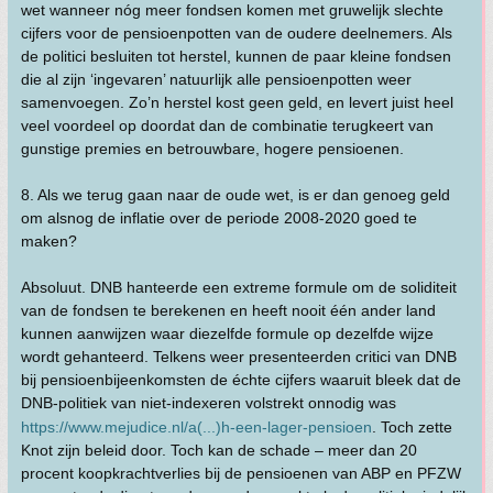
wet wanneer nóg meer fondsen komen met gruwelijk slechte
cijfers voor de pensioenpotten van de oudere deelnemers. Als
de politici besluiten tot herstel, kunnen de paar kleine fondsen
die al zijn ‘ingevaren’ natuurlijk alle pensioenpotten weer
samenvoegen. Zo’n herstel kost geen geld, en levert juist heel
veel voordeel op doordat dan de combinatie terugkeert van
gunstige premies en betrouwbare, hogere pensioenen.
8. Als we terug gaan naar de oude wet, is er dan genoeg geld
om alsnog de inflatie over de periode 2008-2020 goed te
maken?
Absoluut. DNB hanteerde een extreme formule om de soliditeit
van de fondsen te berekenen en heeft nooit één ander land
kunnen aanwijzen waar diezelfde formule op dezelfde wijze
wordt gehanteerd. Telkens weer presenteerden critici van DNB
bij pensioenbijeenkomsten de échte cijfers waaruit bleek dat de
DNB-politiek van niet-indexeren volstrekt onnodig was
https://www.mejudice.nl/a(...)h-een-lager-pensioen
. Toch zette
Knot zijn beleid door. Toch kan de schade – meer dan 20
procent koopkrachtverlies bij de pensioenen van ABP en PFZW