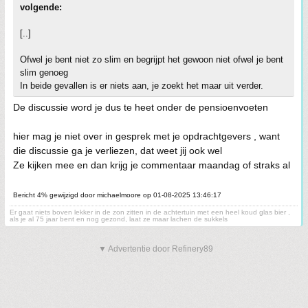
volgende:
[..]
Ofwel je bent niet zo slim en begrijpt het gewoon niet ofwel je bent
slim genoeg
In beide gevallen is er niets aan, je zoekt het maar uit verder.
De discussie word je dus te heet onder de pensioenvoeten
hier mag je niet over in gesprek met je opdrachtgevers , want
die discussie ga je verliezen, dat weet jij ook wel
Ze kijken mee en dan krijg je commentaar maandag of straks al
Bericht 4% gewijzigd door michaelmoore op 01-08-2025 13:46:17
Er gaat niets boven lekker in de zon zitten in de achtertuin met een heel koud glas bier ,
als je al 75 jaar bent en nog gezond, laat ze maar lachen de sukkels
▼ Advertentie door Refinery89