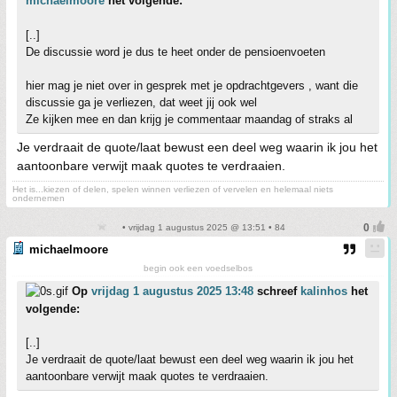
michaelmoore
het volgende:
[..]
De discussie word je dus te heet onder de pensioenvoeten
hier mag je niet over in gesprek met je opdrachtgevers , want die
discussie ga je verliezen, dat weet jij ook wel
Ze kijken mee en dan krijg je commentaar maandag of straks al
Je verdraait de quote/laat bewust een deel weg waarin ik jou het
aantoonbare verwijt maak quotes te verdraaien.
Het is...kiezen of delen, spelen winnen verliezen of vervelen en helemaal niets
ondernemen
• vrijdag 1 augustus 2025 @ 13:51 • 84
michaelmoore
begin ook een voedselbos
Op
vrijdag 1 augustus 2025 13:48
schreef
kalinhos
het
volgende:
[..]
Je verdraait de quote/laat bewust een deel weg waarin ik jou het
aantoonbare verwijt maak quotes te verdraaien.