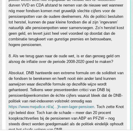
durven VVD en CDA afstand te nemen van de nieuwe wet wanneer
nóg meer fondsen komen met gruwelijk slechte cijfers voor de
pensioenpotten van de oudere deelnemers. Als de politici besluiten
tot herstel, kunnen de paar kleine fondsen die al zijn ‘ingevaren’
natuurlijk alle pensioenpotten weer samenvoegen. Zo’n herstel kost
geen geld, en levert juist heel veel voordeel op doordat dan de
combinatie terugkeert van gunstige premies en betrouwbare,
hogere pensioenen.
8. Als we terug gaan naar de oude wet, is er dan genoeg geld om
alsnog de inflatie over de periode 2008-2020 goed te maken?
Absoluut. DNB hanteerde een extreme formule om de soliditeit van
de fondsen te berekenen en heeft nooit één ander land kunnen
aanwijzen waar diezelfde formule op dezelfde wijze wordt
gehanteerd. Telkens weer presenteerden critici van DNB bij
pensioenbijeenkomsten de échte cijfers waaruit bleek dat de DNB-
politiek van niet-indexeren volstrekt onnodig was
https://www.mejudice.nl/a(...)h-een-lager-pensioen
. Toch zette Knot
zijn beleid door. Toch kan de schade – meer dan 20 procent
koopkrachtverlies bij de pensioenen van ABP en PFZW – nog
steeds direct worden goedgemaakt als de politiek eindelijk ophoudt
met het slaafs volgen van DNB.