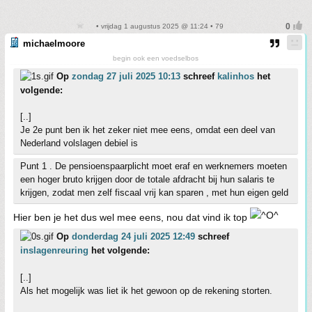
• vrijdag 1 augustus 2025 @ 11:24 • 79
michaelmoore
begin ook een voedselbos
Op
zondag 27 juli 2025 10:13
schreef
kalinhos
het
volgende:
[..]
Je 2e punt ben ik het zeker niet mee eens, omdat een deel van
Nederland volslagen debiel is
Punt 1 . De pensioenspaarplicht moet eraf en werknemers moeten
een hoger bruto krijgen door de totale afdracht bij hun salaris te
krijgen, zodat men zelf fiscaal vrij kan sparen , met hun eigen geld
Hier ben je het dus wel mee eens, nou dat vind ik top
Op
donderdag 24 juli 2025 12:49
schreef
inslagenreuring
het volgende:
[..]
Als het mogelijk was liet ik het gewoon op de rekening storten.