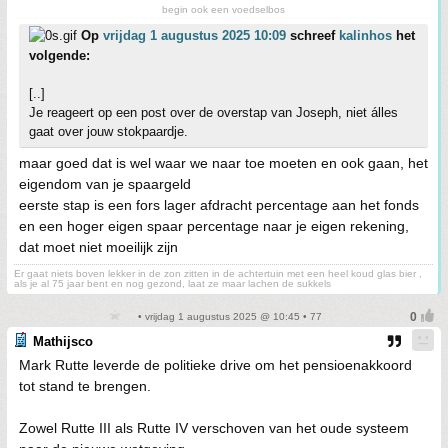
begin ook een voedselbos
Op
vrijdag 1 augustus 2025 10:09
schreef
kalinhos
het
volgende:
[..]
Je reageert op een post over de overstap van Joseph, niet álles
gaat over jouw stokpaardje.
maar goed dat is wel waar we naar toe moeten en ook gaan, het
eigendom van je spaargeld
eerste stap is een fors lager afdracht percentage aan het fonds
en een hoger eigen spaar percentage naar je eigen rekening,
dat moet niet moeilijk zijn
Er gaat niets boven lekker in de zon zitten in de achtertuin met een heel koud glas bier ,
als je al 75 jaar bent en nog gezond, laat ze maar lachen de sukkels
• vrijdag 1 augustus 2025 @ 10:45 • 77
Mathijsco
Mark Rutte leverde de politieke drive om het pensioenakkoord
tot stand te brengen.
Zowel Rutte III als Rutte IV verschoven van het oude systeem