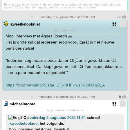
Er gaat niets boven lekker in de zon zitten in de achtertuin met een heel koud glas bier ,
als je al 75 jaar bent en nog gezond, laat ze maar lachen de sukkels
• zaterdag 2 augustus 2025 @ 11:34 • 89
ikweethetookniet
Weet jij het wel ?
Mooi interview met Agnes Joseph 🙏
Het is grote kul dat iedereen erop vooruitgaat in het nieuwe
pensioenstelsel
"Iedereen zegt maar steeds dat er 10 jaar is gewerkt aan dit
pensioenstelsel. Dat klopt gewoon niet. Dit #pensioenakkoord is
in een paar maanden uitgedacht."
https://x.com/rkemp59/sta(...)Ox9HFkjwsJk6oIzKuB1A
• zaterdag 2 augustus 2025 @ 11:48 • 90
michaelmoore
begin ook een voedselbos
Op
zaterdag 2 augustus 2025 11:34
schreef
ikweethetookniet
het volgende:
Mooi interview met Agnes Joseph 🙏