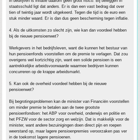
in bedrijven is inflatie daarom geen groot risico. Bij beleggen in
staatsschuld ligt dat anders. Er is dan een vast bedrag dat over
tien of twintig jaar wordt uitgekeerd. Tegen die tijd is de euro een
stuk minder waard. Er is dan dus geen bescherming tegen inflatie.
4. Als de uitkomsten zo slecht zijn, wie kan dan voordeel hebben
bij de nieuwe pensioenwet?
Werkgevers in het bedrijfsleven, want die kunnen het bestuur van
hun pensioenfonds voorstellen om de premie te verlagen. Dat zou
overigens wel kortzichtig zijn, want een solide pensioen is een
aantrekkelijke arbeidsvoorwaarde waarmee bedrijven kunnen
concurreren op de krappe arbeidsmarkt.
5. Kan ook de overheid voordeel hebben bij de nieuwe
pensioenwet?
Bij begrotingsproblemen kan de minister van Financiën voorstellen
om minder premie te betalen aan de twee grootste
pensioenfondsen: het ABP voor overheid, onderwijs en politie en
het PFZW voor de sector zorg en welzijn. Dat is makkelijk voor de
minister, want andere bezuinigingen doen direct pijn en roepen
weerstand op, maar lagere pensioenpremies veroorzaken pas ver
in de toekomst lagere pensioenen.