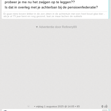
probeer je me nu het zwijgen op te leggen??
Is dat in overleg met je achterban bij de pensioenfederatie?
Er gaat niets boven lekker in de zon zitten in de achtertuin met een heel koud glas bier ,
als je al 75 jaar bent en nog gezond, laat ze maar lachen de sukkels
▼ Advertentie door Refinery89
• vrijdag 1 augustus 2025 @ 14:05 • 85