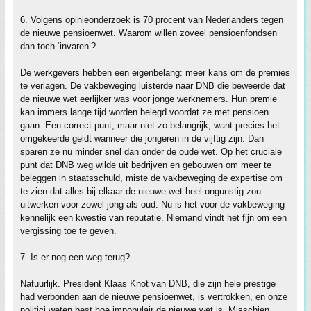
6. Volgens opinieonderzoek is 70 procent van Nederlanders tegen
de nieuwe pensioenwet. Waarom willen zoveel pensioenfondsen
dan toch ‘invaren’?
De werkgevers hebben een eigenbelang: meer kans om de premies
te verlagen. De vakbeweging luisterde naar DNB die beweerde dat
de nieuwe wet eerlijker was voor jonge werknemers. Hun premie
kan immers lange tijd worden belegd voordat ze met pensioen
gaan. Een correct punt, maar niet zo belangrijk, want precies het
omgekeerde geldt wanneer die jongeren in de vijftig zijn. Dan
sparen ze nu minder snel dan onder de oude wet. Op het cruciale
punt dat DNB weg wilde uit bedrijven en gebouwen om meer te
beleggen in staatsschuld, miste de vakbeweging de expertise om
te zien dat alles bij elkaar de nieuwe wet heel ongunstig zou
uitwerken voor zowel jong als oud. Nu is het voor de vakbeweging
kennelijk een kwestie van reputatie. Niemand vindt het fijn om een
vergissing toe te geven.
7. Is er nog een weg terug?
Natuurlijk. President Klaas Knot van DNB, die zijn hele prestige
had verbonden aan de nieuwe pensioenwet, is vertrokken, en onze
politici weten best hoe impopulair de nieuwe wet is. Misschien