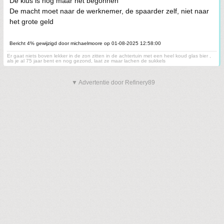
De klus is nog maar net begonnen
De macht moet naar de werknemer, de spaarder zelf, niet naar
het grote geld
Bericht 4% gewijzigd door michaelmoore op 01-08-2025 12:58:00
Er gaat niets boven lekker in de zon zitten in de achtertuin met een heel koud glas bier ,
als je al 75 jaar bent en nog gezond, laat ze maar lachen de sukkels
▼ Advertentie door Refinery89