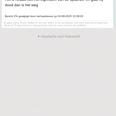
dood dan is het weg
Bericht 2% gewijzigd door michaelmoore op 02-08-2025 12:09:02
Er gaat niets boven lekker in de zon zitten in de achtertuin met een heel koud glas bier ,
als je al 75 jaar bent en nog gezond, laat ze maar lachen de sukkels
▼ Advertentie door Refinery89