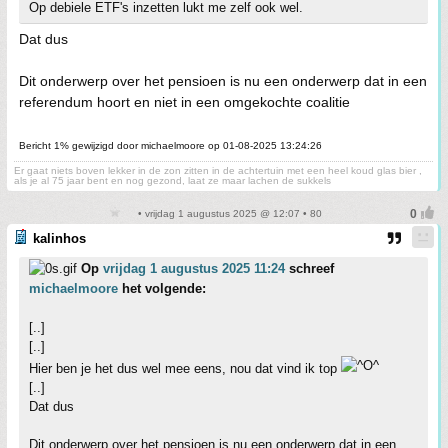
Op debiele ETF's inzetten lukt me zelf ook wel.
Dat dus
Dit onderwerp over het pensioen is nu een onderwerp dat in een
referendum hoort en niet in een omgekochte coalitie
Bericht 1% gewijzigd door michaelmoore op 01-08-2025 13:24:26
Er gaat niets boven lekker in de zon zitten in de achtertuin met een heel koud glas bier ,
als je al 75 jaar bent en nog gezond, laat ze maar lachen de sukkels
• vrijdag 1 augustus 2025 @ 12:07 • 80
kalinhos
Op
vrijdag 1 augustus 2025 11:24
schreef
michaelmoore
het volgende:
[..]
[..]
Hier ben je het dus wel mee eens, nou dat vind ik top
[..]
Dat dus
Dit onderwerp over het pensioen is nu een onderwerp dat in een