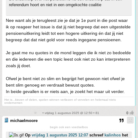
referendum hoort en niet in een omgekochte coalitie
Nee want als je terugleest zie je dat je 1e punt in die post waar
ik op reageer het issue is dat jij niet begreep dat een uitgestelde
pensioenuitkering leidt tot een hogere uitkering én dat jij niet
begreep dat dat niet gold voor reeds ingegane pensioenen.
Je gaat me nu quotes in de mond leggen die ik niet zo bedoelde
en die iedereen die een topic leest ook niet zo kan interpreteren
zoals jij doet.
Ofwel je bent niet zo slim en begrijpt het gewoon niet ofwel je
bent slim genoeg en verdraait bewust quotes.
In beide gevallen is er niets aan, je zoekt het maar uit verder.
Het is...kiezen of delen, spelen winnen verliezen of vervelen en helemaal niets
ondernemen
• vrijdag 1 augustus 2025 @ 12:50 • 81
michaelmoore
begin ook een voedselbos
Op
vrijdag 1 augustus 2025 12:07
schreef
kalinhos
het