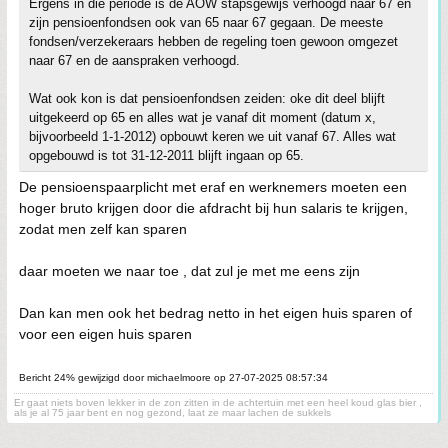
Ergens in die periode is de AOW stapsgewijs verhoogd naar 67 en
zijn pensioenfondsen ook van 65 naar 67 gegaan. De meeste
fondsen/verzekeraars hebben de regeling toen gewoon omgezet
naar 67 en de aanspraken verhoogd.
Wat ook kon is dat pensioenfondsen zeiden: oke dit deel blijft
uitgekeerd op 65 en alles wat je vanaf dit moment (datum x,
bijvoorbeeld 1-1-2012) opbouwt keren we uit vanaf 67. Alles wat
opgebouwd is tot 31-12-2011 blijft ingaan op 65.
De pensioenspaarplicht met eraf en werknemers moeten een
hoger bruto krijgen door die afdracht bij hun salaris te krijgen,
zodat men zelf kan sparen
daar moeten we naar toe , dat zul je met me eens zijn
Dan kan men ook het bedrag netto in het eigen huis sparen of
voor een eigen huis sparen
Bericht 24% gewijzigd door michaelmoore op 27-07-2025 08:57:34
Er gaat niets boven lekker in de zon zitten in de achtertuin met een heel koud glas bier ,
als je al 75 jaar bent en nog gezond, laat ze maar lachen de sukkels