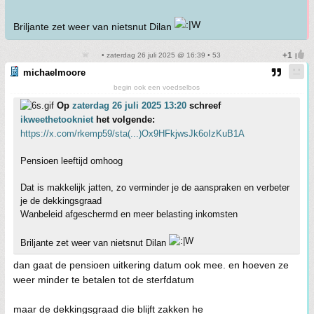
Briljante zet weer van nietsnut Dilan
• zaterdag 26 juli 2025 @ 16:39 • 53
michaelmoore
begin ook een voedselbos
Op
zaterdag 26 juli 2025 13:20
schreef
ikweethetookniet
het volgende:
https://x.com/rkemp59/sta(...)Ox9HFkjwsJk6oIzKuB1A
Pensioen leeftijd omhoog
Dat is makkelijk jatten, zo verminder je de aanspraken en verbeter
je de dekkingsgraad
Wanbeleid afgeschermd en meer belasting inkomsten
Briljante zet weer van nietsnut Dilan
dan gaat de pensioen uitkering datum ook mee. en hoeven ze
weer minder te betalen tot de sterfdatum
maar de dekkingsgraad die blijft zakken he