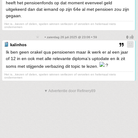
heeft het pensioenfonds op dat moment evenveel geld
uitgekeerd dan dat iemand op zijn 64e al met pensioen zou zijn
gegaan.
Het is...kiezen of delen, spelen winnen verliezen of vervelen en helemaal niets
ondernemen
• zaterdag 26 juli 2025 @ 23:06 • 59
kalinhos
Ik ben geen orakel qua pensioenen maar ik werk er al een jaar
of 12 in en ook met alle relevante diploma’s uptodate en ik zit
soms met stijgende verbazing dit topic te lezen.
Het is...kiezen of delen, spelen winnen verliezen of vervelen en helemaal niets
ondernemen
▼ Advertentie door Refinery89