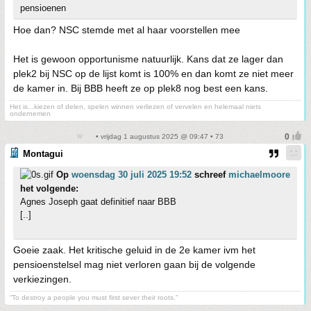
pensioenen
Hoe dan? NSC stemde met al haar voorstellen mee
Het is gewoon opportunisme natuurlijk. Kans dat ze lager dan
plek2 bij NSC op de lijst komt is 100% en dan komt ze niet meer
de kamer in. Bij BBB heeft ze op plek8 nog best een kans.
Het is...kiezen of delen, spelen winnen verliezen of vervelen en helemaal niets
ondernemen
• vrijdag 1 augustus 2025 @ 09:47 • 73
Montagui
Op
woensdag 30 juli 2025 19:52
schreef
michaelmoore
het volgende:
Agnes Joseph gaat definitief naar BBB
[..]
Goeie zaak. Het kritische geluid in de 2e kamer ivm het
pensioenstelsel mag niet verloren gaan bij de volgende
verkiezingen.
“To destroy a people you must first sever their roots.”