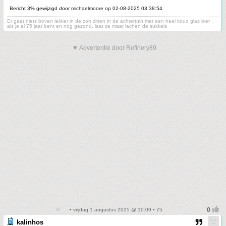
Bericht 3% gewijzigd door michaelmoore op 02-08-2025 03:38:54
Er gaat niets boven lekker in de zon zitten in de achtertuin met een heel koud glas bier ,
als je al 75 jaar bent en nog gezond, laat ze maar lachen de sukkels
▼ Advertentie door Refinery89
• vrijdag 1 augustus 2025 @ 10:09 • 75
kalinhos