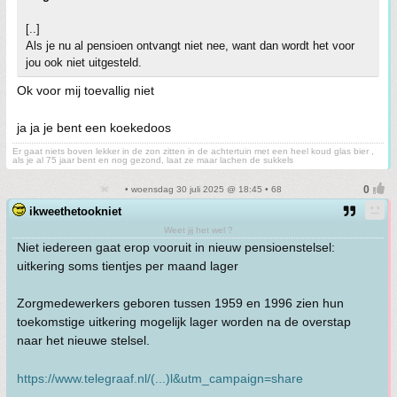
[..]
Als je nu al pensioen ontvangt niet nee, want dan wordt het voor
jou ook niet uitgesteld.
Ok voor mij toevallig niet
ja ja je bent een koekedoos
Er gaat niets boven lekker in de zon zitten in de achtertuin met een heel koud glas bier ,
als je al 75 jaar bent en nog gezond, laat ze maar lachen de sukkels
• woensdag 30 juli 2025 @ 18:45 • 68
ikweethetookniet
Weet jij het wel ?
Niet iedereen gaat erop vooruit in nieuw pensioenstelsel:
uitkering soms tientjes per maand lager
Zorgmedewerkers geboren tussen 1959 en 1996 zien hun
toekomstige uitkering mogelijk lager worden na de overstap
naar het nieuwe stelsel.
https://www.telegraaf.nl/(...)l&utm_campaign=share