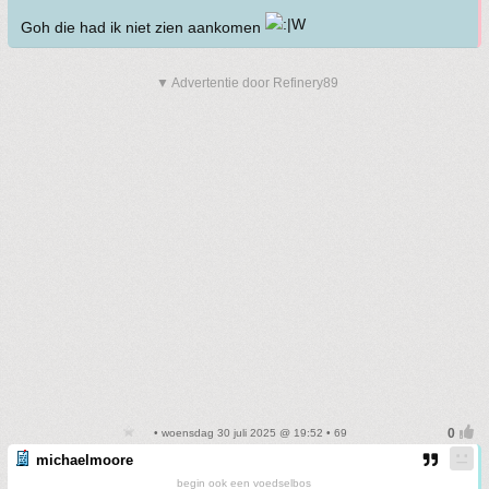
Goh die had ik niet zien aankomen
▼ Advertentie door Refinery89
• woensdag 30 juli 2025 @ 19:52 • 69
michaelmoore
begin ook een voedselbos