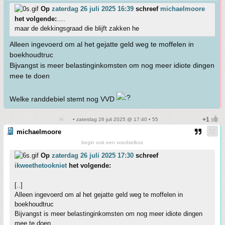
Op
zaterdag 26 juli 2025 16:39
schreef
michaelmoore
het volgende:
….
maar de dekkingsgraad die blijft zakken he
Alleen ingevoerd om al het gejatte geld weg te moffelen in
boekhoudtruc
Bijvangst is meer belastinginkomsten om nog meer idiote dingen
mee te doen
Welke randdebiel stemt nog VVD
• zaterdag 26 juli 2025 @ 17:40 • 55
michaelmoore
begin ook een voedselbos
Op
zaterdag 26 juli 2025 17:30
schreef
ikweethetookniet
het volgende:
[..]
Alleen ingevoerd om al het gejatte geld weg te moffelen in
boekhoudtruc
Bijvangst is meer belastinginkomsten om nog meer idiote dingen
mee te doen