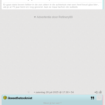
Er gaat niets boven lekker in de zon zitten in de achtertuin met een heel koud glas bier ,
als je al 75 jaar bent en nog gezond, laat ze maar lachen de sukkels
▼ Advertentie door Refinery89
• zaterdag 26 juli 2025 @ 17:30 • 54
ikweethetookniet
Weet jij het wel ?