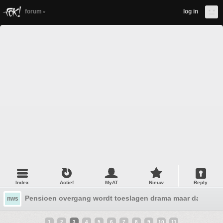
forum
log in
Index
Actief
MyAT
Nieuw
Reply
Pensioen overgang wordt toeslagen drama maar dan veel 
nws
1
2
3
4
5
6
7
8
9
10
11