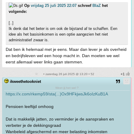
Op
vrijdag 25 juli 2025 22:07
schreef
BlaZ
het
volgende:
[..]
Ik denk dat het beter is om ook de bijstand af te schaffen. Een
idee als het basisinkomen is een optie aangezien het niet
administratief zwaar is.
Dat ben ik helemaal met je eens. Maar dan lever je als overheid
en bedrijfsleven wel een hoop macht in. Dan moeten we wel
eerst allemaal weer links gaan stemmen.
• zaterdag 26 juli 2025 @ 13:20 • 52
ikweethetookniet
Weet jij het wel ?
https://x.com/rkemp59/sta(...)Ox9HFkjwsJk6oIzKuB1A
Pensioen leeftijd omhoog
Dat is makkelijk jatten, zo verminder je de aanspraken en
verbeter je de dekkingsgraad
Wanbeleid afgeschermd en meer belasting inkomsten