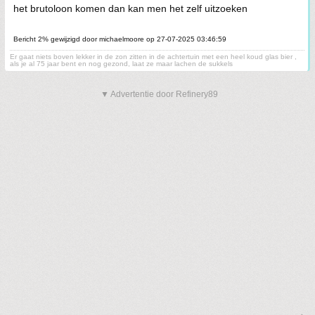
het brutoloon komen dan kan men het zelf uitzoeken
Bericht 2% gewijzigd door michaelmoore op 27-07-2025 03:46:59
Er gaat niets boven lekker in de zon zitten in de achtertuin met een heel koud glas bier ,
als je al 75 jaar bent en nog gezond, laat ze maar lachen de sukkels
▼ Advertentie door Refinery89