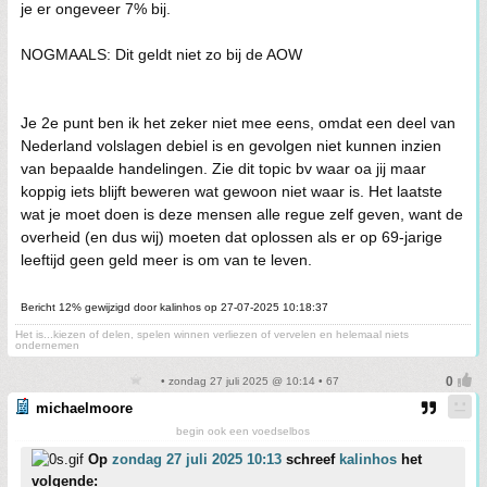
je er ongeveer 7% bij.
NOGMAALS: Dit geldt niet zo bij de AOW
Je 2e punt ben ik het zeker niet mee eens, omdat een deel van
Nederland volslagen debiel is en gevolgen niet kunnen inzien
van bepaalde handelingen. Zie dit topic bv waar oa jij maar
koppig iets blijft beweren wat gewoon niet waar is. Het laatste
wat je moet doen is deze mensen alle regue zelf geven, want de
overheid (en dus wij) moeten dat oplossen als er op 69-jarige
leeftijd geen geld meer is om van te leven.
Bericht 12% gewijzigd door kalinhos op 27-07-2025 10:18:37
Het is...kiezen of delen, spelen winnen verliezen of vervelen en helemaal niets
ondernemen
• zondag 27 juli 2025 @ 10:14 • 67
michaelmoore
begin ook een voedselbos
Op
zondag 27 juli 2025 10:13
schreef
kalinhos
het
volgende: