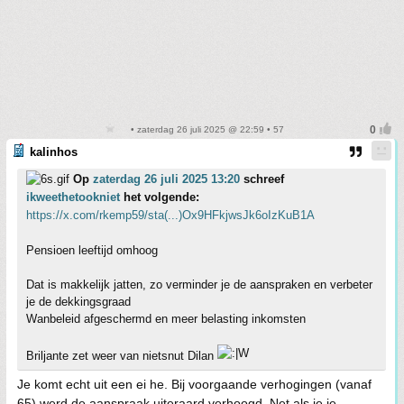
• zaterdag 26 juli 2025 @ 22:59 • 57
kalinhos
Op
zaterdag 26 juli 2025 13:20
schreef
ikweethetookniet
het volgende:
https://x.com/rkemp59/sta(...)Ox9HFkjwsJk6oIzKuB1A
Pensioen leeftijd omhoog
Dat is makkelijk jatten, zo verminder je de aanspraken en verbeter
je de dekkingsgraad
Wanbeleid afgeschermd en meer belasting inkomsten
Briljante zet weer van nietsnut Dilan
Je komt echt uit een ei he. Bij voorgaande verhogingen (vanaf
65) werd de aanspraak uiteraard verhoogd. Net als je je