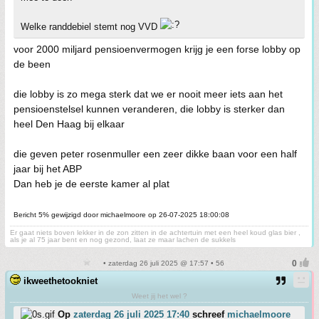
Welke randdebiel stemt nog VVD
voor 2000 miljard pensioenvermogen krijg je een forse lobby op
de been
die lobby is zo mega sterk dat we er nooit meer iets aan het
pensioenstelsel kunnen veranderen, die lobby is sterker dan
heel Den Haag bij elkaar
die geven peter rosenmuller een zeer dikke baan voor een half
jaar bij het ABP
Dan heb je de eerste kamer al plat
Bericht 5% gewijzigd door michaelmoore op 26-07-2025 18:00:08
Er gaat niets boven lekker in de zon zitten in de achtertuin met een heel koud glas bier ,
als je al 75 jaar bent en nog gezond, laat ze maar lachen de sukkels
• zaterdag 26 juli 2025 @ 17:57 • 56
ikweethetookniet
Weet jij het wel ?
Op
zaterdag 26 juli 2025 17:40
schreef
michaelmoore