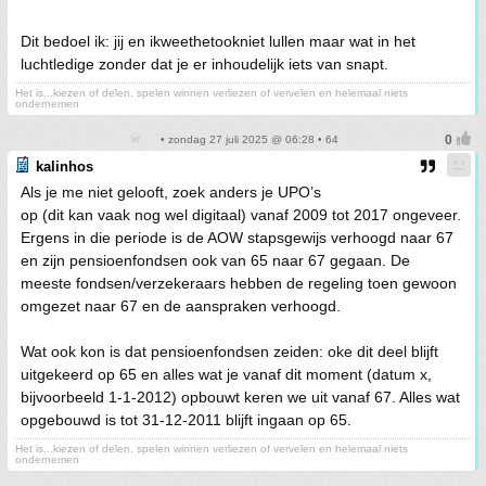
Dit bedoel ik: jij en ikweethetookniet lullen maar wat in het
luchtledige zonder dat je er inhoudelijk iets van snapt.
Het is...kiezen of delen, spelen winnen verliezen of vervelen en helemaal niets
ondernemen
• zondag 27 juli 2025 @ 06:28 • 64
kalinhos
Als je me niet gelooft, zoek anders je UPO’s
op (dit kan vaak nog wel digitaal) vanaf 2009 tot 2017 ongeveer.
Ergens in die periode is de AOW stapsgewijs verhoogd naar 67
en zijn pensioenfondsen ook van 65 naar 67 gegaan. De
meeste fondsen/verzekeraars hebben de regeling toen gewoon
omgezet naar 67 en de aanspraken verhoogd.
Wat ook kon is dat pensioenfondsen zeiden: oke dit deel blijft
uitgekeerd op 65 en alles wat je vanaf dit moment (datum x,
bijvoorbeeld 1-1-2012) opbouwt keren we uit vanaf 67. Alles wat
opgebouwd is tot 31-12-2011 blijft ingaan op 65.
Het is...kiezen of delen, spelen winnen verliezen of vervelen en helemaal niets
ondernemen