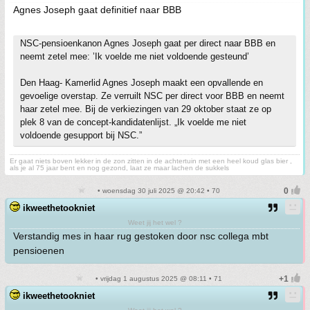
Agnes Joseph gaat definitief naar BBB
NSC-pensioenkanon Agnes Joseph gaat per direct naar BBB en
neemt zetel mee: ’Ik voelde me niet voldoende gesteund’
Den Haag- Kamerlid Agnes Joseph maakt een opvallende en
gevoelige overstap. Ze verruilt NSC per direct voor BBB en neemt
haar zetel mee. Bij de verkiezingen van 29 oktober staat ze op
plek 8 van de concept-kandidatenlijst. „Ik voelde me niet
voldoende gesupport bij NSC.”
Er gaat niets boven lekker in de zon zitten in de achtertuin met een heel koud glas bier ,
als je al 75 jaar bent en nog gezond, laat ze maar lachen de sukkels
• woensdag 30 juli 2025 @ 20:42 • 70
ikweethetookniet
Weet jij het wel ?
Verstandig mes in haar rug gestoken door nsc collega mbt
pensioenen
• vrijdag 1 augustus 2025 @ 08:11 • 71
ikweethetookniet