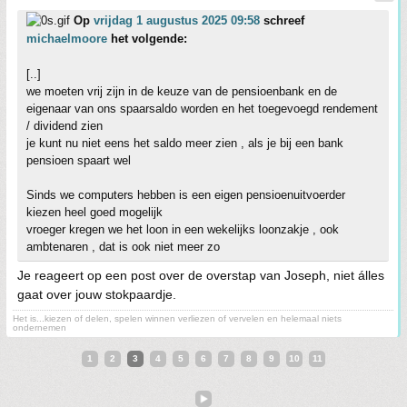
Op
vrijdag 1 augustus 2025 09:58
schreef
michaelmoore
het volgende:
[..]
we moeten vrij zijn in de keuze van de pensioenbank en de
eigenaar van ons spaarsaldo worden en het toegevoegd rendement
/ dividend zien
je kunt nu niet eens het saldo meer zien , als je bij een bank
pensioen spaart wel
Sinds we computers hebben is een eigen pensioenuitvoerder
kiezen heel goed mogelijk
vroeger kregen we het loon in een wekelijks loonzakje , ook
ambtenaren , dat is ook niet meer zo
Je reageert op een post over de overstap van Joseph, niet álles
gaat over jouw stokpaardje.
Het is...kiezen of delen, spelen winnen verliezen of vervelen en helemaal niets
ondernemen
1
2
3
4
5
6
7
8
9
10
11