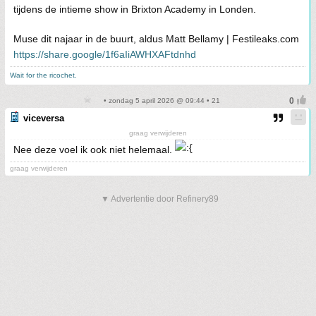
tijdens de intieme show in Brixton Academy in Londen.
Muse dit najaar in de buurt, aldus Matt Bellamy | Festileaks.com
https://share.google/1f6aIiAWHXAFtdnhd
Wait for the ricochet.
• zondag 5 april 2026 @ 09:44 • 21
viceversa
graag verwijderen
Nee deze voel ik ook niet helemaal.
graag verwijderen
▼ Advertentie door Refinery89