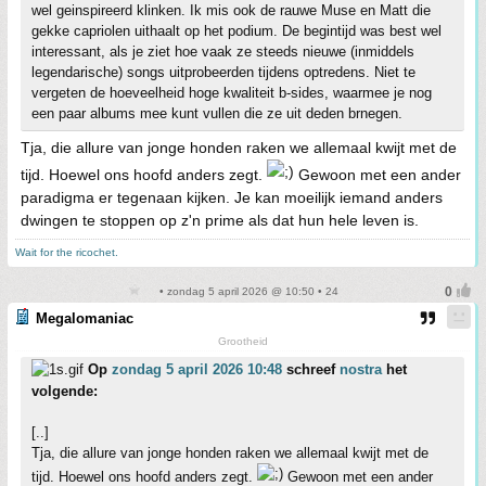
wel geinspireerd klinken. Ik mis ook de rauwe Muse en Matt die
gekke capriolen uithaalt op het podium. De begintijd was best wel
interessant, als je ziet hoe vaak ze steeds nieuwe (inmiddels
legendarische) songs uitprobeerden tijdens optredens. Niet te
vergeten de hoeveelheid hoge kwaliteit b-sides, waarmee je nog
een paar albums mee kunt vullen die ze uit deden brnegen.
Tja, die allure van jonge honden raken we allemaal kwijt met de
tijd. Hoewel ons hoofd anders zegt.
Gewoon met een ander
paradigma er tegenaan kijken. Je kan moeilijk iemand anders
dwingen te stoppen op z'n prime als dat hun hele leven is.
Wait for the ricochet.
• zondag 5 april 2026 @ 10:50 • 24
Megalomaniac
Grootheid
Op
zondag 5 april 2026 10:48
schreef
nostra
het
volgende:
[..]
Tja, die allure van jonge honden raken we allemaal kwijt met de
tijd. Hoewel ons hoofd anders zegt.
Gewoon met een ander