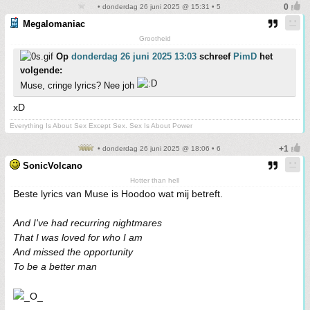
• donderdag 26 juni 2025 @ 15:31 • 5
Megalomaniac
Grootheid
Op
donderdag 26 juni 2025 13:03
schreef
PimD
het
volgende:
Muse, cringe lyrics? Nee joh
xD
Everything Is About Sex Except Sex. Sex Is About Power
• donderdag 26 juni 2025 @ 18:06 • 6
SonicVolcano
Hotter than hell
Beste lyrics van Muse is Hoodoo wat mij betreft.
And I've had recurring nightmares
That I was loved for who I am
And missed the opportunity
To be a better man