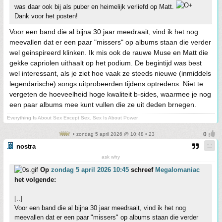
was daar ook bij als puber en heimelijk verliefd op Matt.
Dank voor het posten!
Voor een band die al bijna 30 jaar meedraait, vind ik het nog
meevallen dat er een paar "missers" op albums staan die verder
wel geinspireerd klinken. Ik mis ook de rauwe Muse en Matt die
gekke capriolen uithaalt op het podium. De begintijd was best
wel interessant, als je ziet hoe vaak ze steeds nieuwe (inmiddels
legendarische) songs uitprobeerden tijdens optredens. Niet te
vergeten de hoeveelheid hoge kwaliteit b-sides, waarmee je nog
een paar albums mee kunt vullen die ze uit deden brnegen.
Everything Is About Sex Except Sex. Sex Is About Power
• zondag 5 april 2026 @ 10:48 • 23
nostra
ask why
Op
zondag 5 april 2026 10:45
schreef
Megalomaniac
het volgende:
[..]
Voor een band die al bijna 30 jaar meedraait, vind ik het nog
meevallen dat er een paar "missers" op albums staan die verder