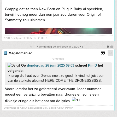
Grappig dat ze toen New Born en Plug in Baby al speelden,
terwijl het nog meer dan een jaar zou duren voor Origin of
Symmetry zou uitkomen.
AIVD Kerstpuzzel 2025: 1a, 2, 3a, 5
• donderdag 26 juni 2025 @ 12:20 • 3
Megalomaniac
Grootheid
Op
donderdag 26 juni 2025 09:03
schreef
PimD
het
volgende:
Ik snap die haat over Drones nooit zo goed, ik vind het juist een
van de sterkste albums! HERE COME THE DRONESSSSSS.
Vooral omdat het zo geforceerd overkwam. Ieder nummer
moest een verwijzing bevatten naar drones en soms een
tikkeltje cringe als het gaat om de lyrics.
Everything Is About Sex Except Sex. Sex Is About Power