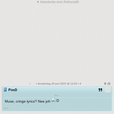
▼ Advertentie door Refinery89
• donderdag 26 juni 2025 @ 13:03 • 4
PimD
Nee.
Muse, cringe lyrics? Nee joh
Nee.