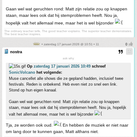
Gaan wel wat geruchten rond: Matt zijn relatie zou op knappen
staan, maar lees ook dat hij stemproblemen heeft. Nou ja,
hopelijk valt het allemaal mee, maar het is wel bijzonder
The ordinary teacher tells. The good teacher explains. The superior teacher demonstrates.
The best teacher inspires.
• zaterdag 17 januari 2026 @ 10:51 • 11
nostra
ask why
Op
zaterdag 17 januari 2026 10:49
schreef
SonicVolcano
het volgende:
Muse cancellet alle shows die ze gepland hadden, inclusief twee
festivals. Reden is onbekend. Heb even niet zo snel een link.
Stond op hun eigen kanaal.
Gaan wel wat geruchten rond: Matt zijn relatie zou op knappen
staan, maar lees ook dat hij stemproblemen heeft. Nou ja, hopelijk
valt het allemaal mee, maar het is wel bijzonder
Tja, ze worden ook oud.
En hebben de muziek er niet naar
om lang door te kunnen gaan, Matt althans niet.