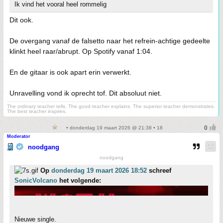
Ik vind het vooral heel rommelig
Dit ook.
De overgang vanaf de falsetto naar het refrein-achtige gedeelte
klinkt heel raar/abrupt. Op Spotify vanaf 1:04.
En de gitaar is ook apart erin verwerkt.
Unravelling vond ik oprecht tof. Dit absoluut niet.
The ordinary teacher tells. The good teacher explains. The superior teacher demonstrates.
The best teacher inspires.
• donderdag 19 maart 2026 @ 21:38 • 18
Moderator
noodgang
noodgang
Op
donderdag 19 maart 2026 18:52
schreef
SonicVolcano
het volgende:
Nieuwe single.