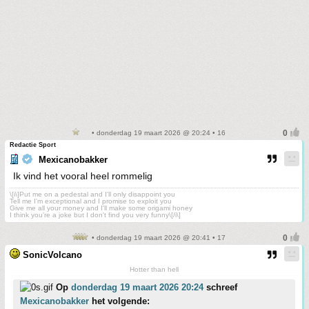
• donderdag 19 maart 2026 @ 20:24 • 16
Redactie Sport
Mexicanobakker
Ik vind het vooral heel rommelig
\[i\]Put me on a pedestal and I'll only disappoint you
Tell me I'm exceptional and I promise to exploit you
Give me all your money and I'll make some origami honey
I think you're a joke but I don't find you very funny\[/i\]
• donderdag 19 maart 2026 @ 20:41 • 17
SonicVolcano
Hotter than hell
Op
donderdag 19 maart 2026 20:24
schreef
Mexicanobakker
het volgende: