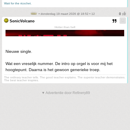
Wait for the ricochet.
• donderdag 19 maart 2026 @ 18:52 • 12
SonicVolcano
Hotter than hell
Nieuwe single.
Wat een vreselijk nummer. De intro op orgel is voor mij het
hoogtepunt. Daarna is het gewoon generieke troep.
The ordinary teacher tells. The good teacher explains. The superior teacher demonstrates.
The best teacher inspires.
▼ Advertentie door Refinery89