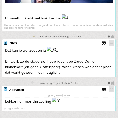
Unravelling klinkt wel leuk live, hè
The ordinary teacher tells. The good teacher explains. The superior teacher demonstrates.
The best teacher inspires.
• zaterdag 5 juli 2025 @ 19:59 • 8
Piles
Dat kun je wel zeggen ja
En als ik zo de stage zie, hoop ik echt op Ziggo Dome
binnenkort (en geen Goffertpark). Want Drones was echt episch,
dat werkt gewoon niet in daglicht.
• maandag 21 juli 2025 @ 18:35 • 9
viceversa
graag verwijderen
Lekker nummer Unravelling
graag verwijderen