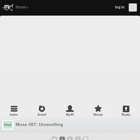
forum
log in
Index
Actief
MyAT
Nieuw
Reply
Muse #87: Unravelling
muz
1
2
3