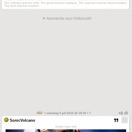
The ordinary teacher tells. The good teacher explains. The superior teacher demonstrates.
The best teacher inspires.
▼ Advertentie door Refinery89
• zaterdag 5 juli 2025 @ 19:30 • 7
SonicVolcano
Hotter than hell