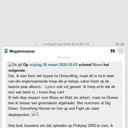
• zondag 5 april 2026 @ 10:45 • 22
Megalomaniac
Grootheid
Op
vrijdag 20 maart 2026 01:03
schreef
Nieve
het
volgende:
Oei, ik was best wel hyped na Unravelling, maar dit is toch weer
van die ongeïnspireerde troep die je helaas vaker hoort op de
laatste paar albums... Lyrics ook vrij genant. Ik hoop echt dat de
rest wat beter is, i know they can!
Ik heb diep respect voor Muse en Matt als artiest, maar na Drones
ben ik helaas wel grotendeels afgehaakt. Met nummers al Dig
Down, Something Human en Get up and Fight als ware
dieptepunten.
Hoe leuk trouwens om dat optreden op Pinkpop 2000 te zien, ik