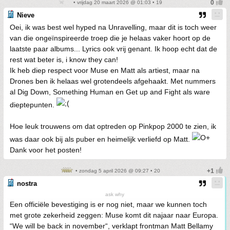
• vrijdag 20 maart 2026 @ 01:03 • 19
Nieve
Oei, ik was best wel hyped na Unravelling, maar dit is toch weer
van die ongeïnspireerde troep die je helaas vaker hoort op de
laatste paar albums... Lyrics ook vrij genant. Ik hoop echt dat de
rest wat beter is, i know they can!
Ik heb diep respect voor Muse en Matt als artiest, maar na
Drones ben ik helaas wel grotendeels afgehaakt. Met nummers
al Dig Down, Something Human en Get up and Fight als ware
dieptepunten.
Hoe leuk trouwens om dat optreden op Pinkpop 2000 te zien, ik
was daar ook bij als puber en heimelijk verliefd op Matt.
Dank voor het posten!
• zondag 5 april 2026 @ 09:27 • 20
nostra
ask why
Een officiële bevestiging is er nog niet, maar we kunnen toch
met grote zekerheid zeggen: Muse komt dit najaar naar Europa.
“We will be back in november“, verklapt frontman Matt Bellamy