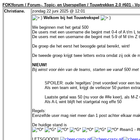
FOK!forum / Forum-, Topic- en Userspellen / Touwtrekken 2.0 #601 - Vo
Christiane.
zondag 22 juni 2025 @ 12:01
Welkom bij het Touwtrekspel
We beginnen met het getal 500
De users met een username die begint met 0-4 of A t/m L tel
De users met een username die begint met 5-9 of M t/m Z t
De groep die het eerst het beoogde getal bereikt, wint!
De tweede groep krijgt twee letters extra omdat zij ook de m
NIEUW!
Bij winst voor één van de teams, starten we vanaf 500 met t
SPOILER: oude 'regeltjes' (met voordeel voor een t
Als een team wint, krijgt de verliezer 50 punten ex
Laatste getal was 50 (nu voor de ##e keer), als M-Z 
Als A-L wint blijft het startgetal nog effe 50
Regels
:
Eenzelfde user mag niet meer dan 1 post achter elkaar ma
De huidige stand is
#team1 - 
LETSGOOO!!!