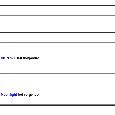
f
lucifer666
het volgende:
f
Moonlight
het volgende: