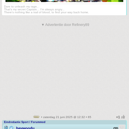
Dare to unleash my rage..
That's my secret Captain... I'm always angry...
There's nothing like a trail of blood, to find your way back home.
▼ Advertentie door Refinery89
• zaterdag 21 juni 2025 @ 12:32 • 65
Eindredactie Sport / Forummod
heywoodu