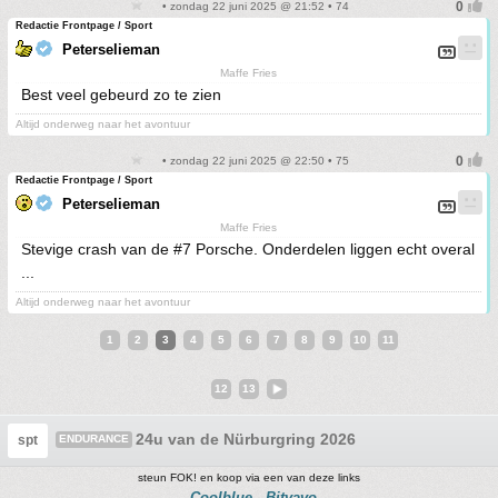
• zondag 22 juni 2025 @ 21:52 • 74
Redactie Frontpage / Sport
Peterselieman
Maffe Fries
Best veel gebeurd zo te zien
Altijd onderweg naar het avontuur
• zondag 22 juni 2025 @ 22:50 • 75
Redactie Frontpage / Sport
Peterselieman
Maffe Fries
Stevige crash van de #7 Porsche. Onderdelen liggen echt overal
...
Altijd onderweg naar het avontuur
1
2
3
4
5
6
7
8
9
10
11
12
13
24u van de Nürburgring 2026
spt
ENDURANCE
steun FOK! en koop via een van deze links
Coolblue
Bitvavo