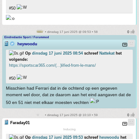
#50
• dinsdag 17 juni 2025 @ 09:53 • 58
Eindredactie Sport / Forummod
heywoodu
Op
dinsdag 17 juni 2025 08:54
schreef
Nattekat
het
volgende:
https://sportscar365.com/(...)lified-from-le-mans/
#50
Misschien had Ferrari dat in de ochtend op een gegeven
moment wel door, dat ze daarom aan het eind aangaven dat de
50 en 51 niet met elkaar moesten vechten
• dinsdag 17 juni 2025 @ 10:10 • 59
Faraday01
Inducing
Op
dinsdag 17 juni 2025 09:53
schreef
heywoodu
het