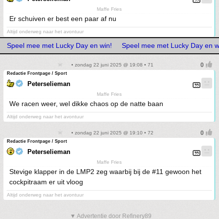
Maffe Fries
Er schuiven er best een paar af nu
Altijd onderweg naar het avontuur
Speel mee met Lucky Day en win!
Speel mee met Lucky Day en w
• zondag 22 juni 2025 @ 19:08 • 71
Redactie Frontpage / Sport
Peterselieman
Maffe Fries
We racen weer, wel dikke chaos op de natte baan
Altijd onderweg naar het avontuur
• zondag 22 juni 2025 @ 19:10 • 72
Redactie Frontpage / Sport
Peterselieman
Maffe Fries
Stevige klapper in de LMP2 zeg waarbij bij de #11 gewoon het
cockpitraam er uit vloog
Altijd onderweg naar het avontuur
▼ Advertentie door Refinery89