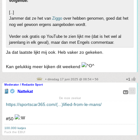
volgende:
[..]
Jammer dat ze het van
Ziggo
over hebben genomen, goed dat het
nog wel gewoon ergens aangeboden wordt.
Verder ook gratis op YouTube te zien lijkt me (dat is het wel al
jarenlang in elk geval), maar dan met Engels commentaar.
Ja dat laatste lijkt mij ook. Heb vaker zo gekeken.
Kan gelukkig meer kijken dit weekend
• dinsdag 17 juni 2025 @ 08:54 • 56
Moderator / Redactie Sport
Nattekat
De roze zeekat
https://sportscar365.com/(...)lified-from-le-mans/
#50
100.000 katjes
Fuck the EBU!