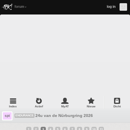
forum
log in
Index
Actief
MyAT
Nieuw
Dicht
24u van de Nürburgring 2026
spt
ENDURANCE
1
2
3
4
5
6
7
8
9
10
11