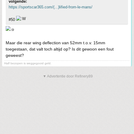
volgende:
https://sportscar365.com/(...)lified-from-le-mans/
#50
Maar die rear wing deflection van 52mm t.o.v. 15mm
toegestaan, dat valt toch altijd op? Is dit gewoon een fout
geweest?
Half bezopen is weggegooid geld.
▼ Advertentie door Refinery89