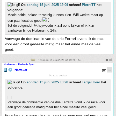
Op
zondag 15 juni 2025 19:09
schreef
PierreTT
het
volgende:
Mooie editie, helaas te weinig kunnen zien. Wifi werkte maar op
een paar locaties goed
Tot de volgende! @:heywoodu ik zal eens kijken of ik kan
aanhaken bij de Nurburgring 24h.
Vanwege de dominantie van de drie Ferrari's vond ik de race
voor een groot gedeelte matig maar het einde maakte veel
goed.
• zondag 15 juni 2025 @ 19:28 • 52
Moderator / Redactie Sport
Nattekat
De roze zeekat
Op
zondag 15 juni 2025 19:20
schreef
TargaFlorio
het
volgende:
[..]
Vanwege de dominantie van de drie Ferrari's vond ik de race voor
een groot gedeelte matig maar het einde maakte veel goed.
Porsche dat zowaar de strijd aan kon gaan was wel een mooie