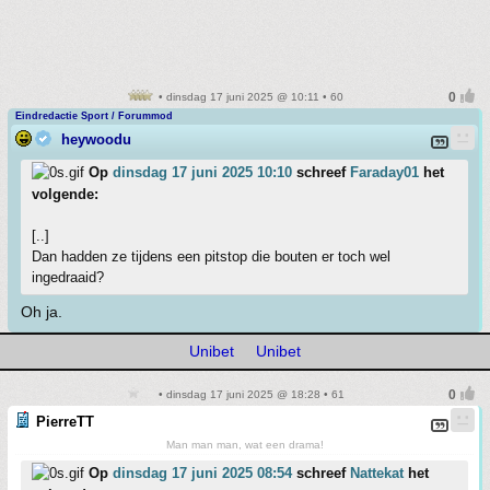
• dinsdag 17 juni 2025 @ 10:11 • 60
Eindredactie Sport / Forummod
heywoodu
Op
dinsdag 17 juni 2025 10:10
schreef
Faraday01
het
volgende:
[..]
Dan hadden ze tijdens een pitstop die bouten er toch wel
ingedraaid?
Oh ja.
Unibet
Unibet
• dinsdag 17 juni 2025 @ 18:28 • 61
PierreTT
Man man man, wat een drama!
Op
dinsdag 17 juni 2025 08:54
schreef
Nattekat
het