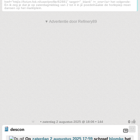
href="https://forum.fok.nl/user/profile/62881" target="_blank" >r_one</a> het volgende:
En ik zeg je dat je op zaterdagmiddag van 2 tot 4 in je poedelnaakie de horlepiep moet
dansen op het marktplein.
▼ Advertentie door Refinery89
• zaterdag 2 augustus 2025 @ 18:06 • 144
descon
Op
zaterdag 2 augustus 2025 17:59
schreef
blomke
het