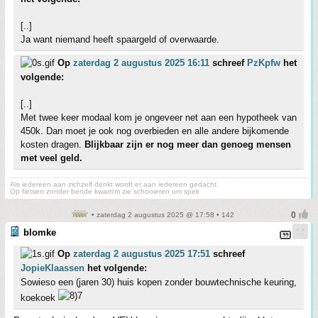
[..]
Ja want niemand heeft spaargeld of overwaarde.
Op
zaterdag 2 augustus 2025 16:11
schreef
PzKpfw
het
volgende:
[..]
Met twee keer modaal kom je ongeveer net aan een hypotheek van
450k. Dan moet je ook nog overbieden en alle andere bijkomende
kosten dragen.
Blijkbaar zijn er nog meer dan genoeg mensen
met veel geld.
Als iedereen aan zichzelf denkt wordt er aan iedereen gedacht.
Op fietsen zonder bende kwam'm zie schooieren um spek
• zaterdag 2 augustus 2025 @ 17:58 • 142
blomke
Op
zaterdag 2 augustus 2025 17:51
schreef
JopieKlaassen
het volgende:
Sowieso een (jaren 30) huis kopen zonder bouwtechnische keuring,
koekoek