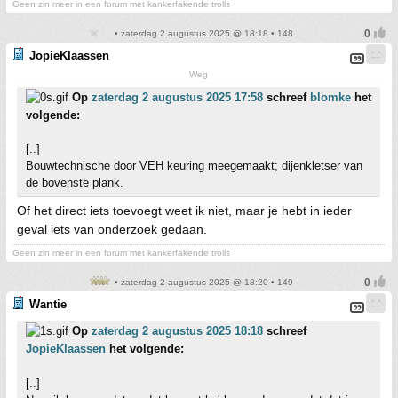
Geen zin meer in een forum met kankerfakende trolls
• zaterdag 2 augustus 2025 @ 18:18 • 148
JopieKlaassen
Weg
Op
zaterdag 2 augustus 2025 17:58
schreef
blomke
het
volgende:
[..]
Bouwtechnische door VEH keuring meegemaakt; dijenkletser van
de bovenste plank.
Of het direct iets toevoegt weet ik niet, maar je hebt in ieder
geval iets van onderzoek gedaan.
Geen zin meer in een forum met kankerfakende trolls
• zaterdag 2 augustus 2025 @ 18:20 • 149
Wantie
Op
zaterdag 2 augustus 2025 18:18
schreef
JopieKlaassen
het volgende:
[..]