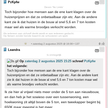
PzKpfw
Devon 'No Limits'
Toch bijzonder hoe mensen aan de ene kant klagen over de
huizenprijzen en dat ze onbetaalbaar zijn etc. Aan de andere
kant zie ik dat huizen in de bouw al snel 5,6 en 7 ton kosten
maar wel als warme broodjes verkocht worden.
Als iedereen aan zichzelf denkt wordt er aan iedereen gedacht.
Op fietsen zonder bende kwam'm zie schooieren um spek
• zaterdag 2 augustus 2025 @ 16:08 • 137
Leandra
Is onmogelijk
Op
zaterdag 2 augustus 2025 15:25
schreef
PzKpfw
het volgende:
Toch bijzonder hoe mensen aan de ene kant klagen over de
huizenprijzen en dat ze onbetaalbaar zijn etc. Aan de andere kant
zie ik dat huizen in de bouw al snel 5,6 en 7 ton kosten maar wel
als warme broodjes verkocht worden.
Ik zie hier al vrijwel niets meer onder de 5 ton aan nieuwbouw,
en dan heb je het sowieso over een tussenwoning, een
hoekwoning zit altijd boven de 5 ton, een tweekapper begint bij
650K maar meestal is het meer.