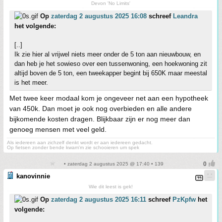
Devon 'No Limits'
Op
zaterdag 2 augustus 2025 16:08
schreef
Leandra
het volgende:
[..]
Ik zie hier al vrijwel niets meer onder de 5 ton aan nieuwbouw, en
dan heb je het sowieso over een tussenwoning, een hoekwoning zit
altijd boven de 5 ton, een tweekapper begint bij 650K maar meestal
is het meer.
Met twee keer modaal kom je ongeveer net aan een hypotheek
van 450k. Dan moet je ook nog overbieden en alle andere
bijkomende kosten dragen. Blijkbaar zijn er nog meer dan
genoeg mensen met veel geld.
Als iedereen aan zichzelf denkt wordt er aan iedereen gedacht.
Op fietsen zonder bende kwam'm zie schooieren um spek
• zaterdag 2 augustus 2025 @ 17:40 • 139
kanovinnie
Wie dit leest is gek!
Op
zaterdag 2 augustus 2025 16:11
schreef
PzKpfw
het
volgende: