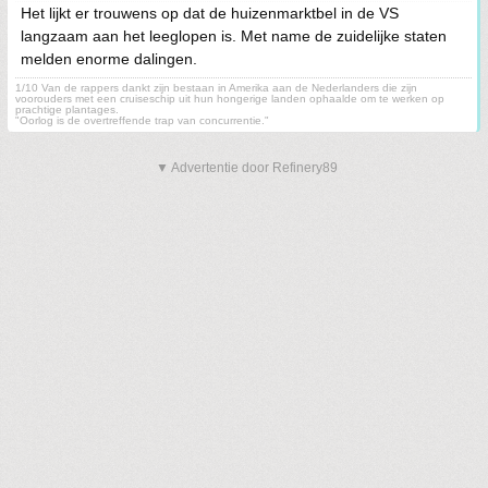
Het lijkt er trouwens op dat de huizenmarktbel in de VS
langzaam aan het leeglopen is. Met name de zuidelijke staten
melden enorme dalingen.
1/10 Van de rappers dankt zijn bestaan in Amerika aan de Nederlanders die zijn
voorouders met een cruiseschip uit hun hongerige landen ophaalde om te werken op
prachtige plantages.
"Oorlog is de overtreffende trap van concurrentie."
▼ Advertentie door Refinery89