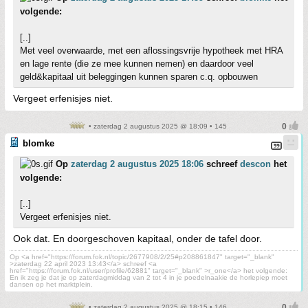
volgende:
[..]
Met veel overwaarde, met een aflossingsvrije hypotheek met HRA
en lage rente (die ze mee kunnen nemen) en daardoor veel
geld&kapitaal uit beleggingen kunnen sparen c.q. opbouwen
Vergeet erfenisjes niet.
• zaterdag 2 augustus 2025 @ 18:09 • 145
blomke
Op
zaterdag 2 augustus 2025 18:06
schreef
descon
het
volgende:
[..]
Vergeet erfenisjes niet.
Ook dat. En doorgeschoven kapitaal, onder de tafel door.
Op <a href="https://forum.fok.nl/topic/2677908/2/25#p208861847" target="_blank"
>zaterdag 22 april 2023 13:43</a> schreef <a
href="https://forum.fok.nl/user/profile/62881" target="_blank" >r_one</a> het volgende:
En ik zeg je dat je op zaterdagmiddag van 2 tot 4 in je poedelnaakie de horlepiep moet
dansen op het marktplein.
• zaterdag 2 augustus 2025 @ 18:15 • 146