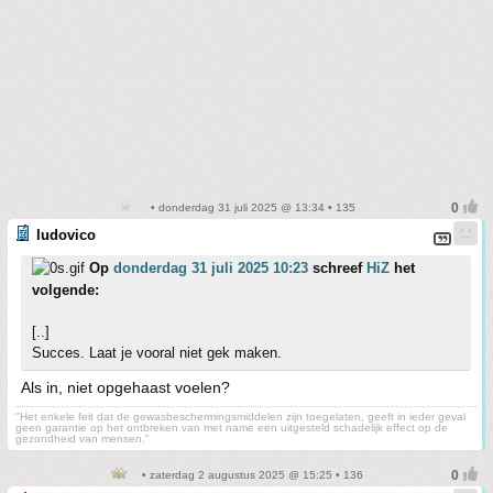
• donderdag 31 juli 2025 @ 13:34 • 135
ludovico
Op
donderdag 31 juli 2025 10:23
schreef
HiZ
het
volgende:
[..]
Succes. Laat je vooral niet gek maken.
Als in, niet opgehaast voelen?
"Het enkele feit dat de gewasbeschermingsmiddelen zijn toegelaten, geeft in ieder geval
geen garantie op het ontbreken van met name een uitgesteld schadelijk effect op de
gezondheid van mensen."
• zaterdag 2 augustus 2025 @ 15:25 • 136