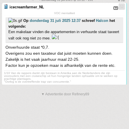
icecreamfarmer_NL
VOC mentaliteit
Op
donderdag 31 juli 2025 12:37
schreef
Halcon
het
volgende:
Een makelaar vinden die appartementen in verhuurde staat taxeert
valt ook nog niet zo mee.
Onverhuurde staat *0,7.
Overigens zou een taxateur dat juist moeten kunnen doen.
Zakelijk is het vaak jaarhuur maal 22-25.
Factor kun je opzoeken maar is afhankelijk van de rente etc.
1/10 Van de rappers dankt zijn bestaan in Amerika aan de Nederlanders die zijn
voorouders met een cruiseschip uit hun hongerige landen ophaalde om te werken op
prachtige plantages.
"Oorlog is de overtreffende trap van concurrentie."
▼ Advertentie door Refinery89