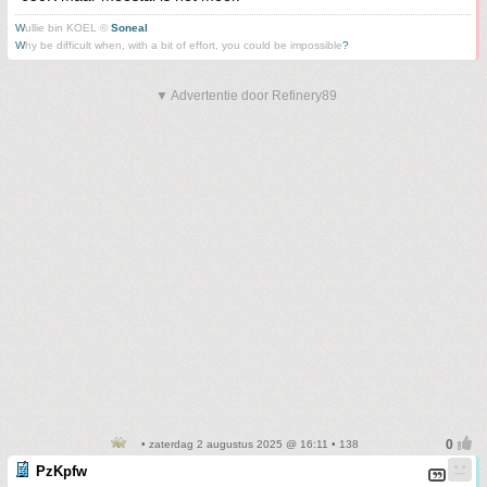
W
ullie bin KOEL ©
Soneal
W
hy be difficult when, with a bit of effort, you could be impossible
?
▼ Advertentie door Refinery89
• zaterdag 2 augustus 2025 @ 16:11 • 138
PzKpfw