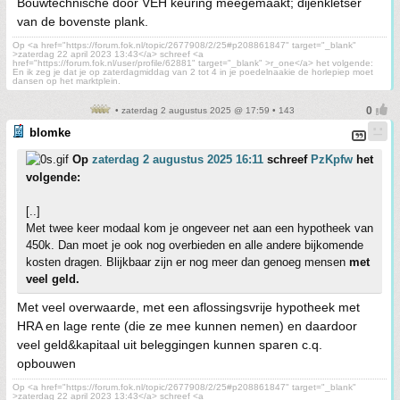
Bouwtechnische door VEH keuring meegemaakt; dijenkletser
van de bovenste plank.
Op <a href="https://forum.fok.nl/topic/2677908/2/25#p208861847" target="_blank"
>zaterdag 22 april 2023 13:43</a> schreef <a
href="https://forum.fok.nl/user/profile/62881" target="_blank" >r_one</a> het volgende:
En ik zeg je dat je op zaterdagmiddag van 2 tot 4 in je poedelnaakie de horlepiep moet
dansen op het marktplein.
• zaterdag 2 augustus 2025 @ 17:59 • 143
blomke
Op
zaterdag 2 augustus 2025 16:11
schreef
PzKpfw
het
volgende:
[..]
Met twee keer modaal kom je ongeveer net aan een hypotheek van
450k. Dan moet je ook nog overbieden en alle andere bijkomende
kosten dragen. Blijkbaar zijn er nog meer dan genoeg mensen
met
veel geld.
Met veel overwaarde, met een aflossingsvrije hypotheek met
HRA en lage rente (die ze mee kunnen nemen) en daardoor
veel geld&kapitaal uit beleggingen kunnen sparen c.q.
opbouwen
Op <a href="https://forum.fok.nl/topic/2677908/2/25#p208861847" target="_blank"
>zaterdag 22 april 2023 13:43</a> schreef <a