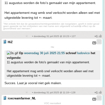
11 augustus worden de foto's gemaakt van mijn appartement.
Het appartement mag wmb snel verkocht worden alleen wel met
uitgestelde levering tot +- maart.
"Het enkele feit dat de gewasbeschermingsmiddelen zijn toegelaten, geeft in ieder geval
geen garantie op het ontbreken van met name een uitgesteld schadelijk effect op de
gezondheid van mensen."
• donderdag 31 juli 2025 @ 10:23 • 127
HiZ
Hiz
Op
woensdag 30 juli 2025 21:55
schreef
ludovico
het
volgende:
11 augustus worden de foto's gemaakt van mijn appartement.
Het appartement mag wmb snel verkocht worden alleen wel met
uitgestelde levering tot +- maart.
Succes. Laat je vooral niet gek maken.
• donderdag 31 juli 2025 @ 11:19 • 128
icecreamfarmer_NL
VOC mentaliteit