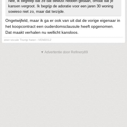
Nee, ik begreep dat ze dat bewust hebben gedaan, omdat dat je
kansen vergroot. Ik begrijp de adoratie voor een jaren 30 woning
sowieso niet zo, maar dat terzijde.
Ongetwijfeld, maar ik ga er ook van uit dat de vorige eigenaar in
het koopcontract een ouderdomsclausule heeft opgenomen.
Dat maakt verhalen nu wellicht kansloos.
zeer vocale Trump hater - VEM2012
▼ Advertentie door Refinery89