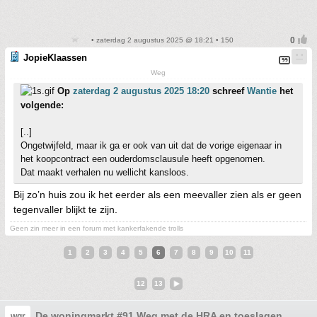
• zaterdag 2 augustus 2025 @ 18:21 • 150
JopieKlaassen
Weg
Op
zaterdag 2 augustus 2025 18:20
schreef
Wantie
het
volgende:
[..]
Ongetwijfeld, maar ik ga er ook van uit dat de vorige eigenaar in
het koopcontract een ouderdomsclausule heeft opgenomen.
Dat maakt verhalen nu wellicht kansloos.
Bij zo’n huis zou ik het eerder als een meevaller zien als er geen
tegenvaller blijkt te zijn.
Geen zin meer in een forum met kankerfakende trolls
1
2
3
4
5
6
7
8
9
10
11
12
13
De woningmarkt #91 Weg met de HRA en toeslagen
wgr