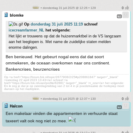
• donderdag 31 juli 2025 @ 12:26 • 129
blomke
Op
donderdag 31 juli 2025 11:19
schreef
icecreamfarmer_NL
het volgende:
Het lijkt er trouwens op dat de huizenmarktbel in de VS langzaam
aan het leeglopen is. Met name de zuidelijke staten melden
enorme dalingen.
Ben benieuwd. Het gebeurt nogal eens dat dat soort
ommekeren, de oceaan overkomen naar ons continent.
Bankencrises, beurzencrises
Op <a href="https://forum.fok.nl/topic/2677908/2/25#p208861847" target="_blank"
>zaterdag 22 april 2023 13:43</a> schreef <a
href="https://forum.fok.nl/user/profile/62881" target="_blank" >r_one</a> het volgende:
En ik zeg je dat je op zaterdagmiddag van 2 tot 4 in je poedelnaakie de horlepiep moet
dansen op het marktplein.
• donderdag 31 juli 2025 @ 12:37 • 130
Halcon
Een makelaar vinden die appartementen in verhuurde staat
taxeert valt ook nog niet zo mee.
• donderdag 31 juli 2025 @ 13:12 • 131