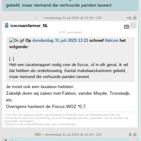
gebeld, maar niemand die verhuurde panden taxeert.
• donderdag 31 juli 2025 @ 13:16 • 133
icecreamfarmer_NL
VOC mentaliteit
Op
donderdag 31 juli 2025 13:15
schreef
Halcon
het
volgende:
[..]
Heb een taxatierapport nodig voor de fiscus, of in elk geval, ik wil
dat hebben als onderbouwing. Aantal makelaarskantoren gebeld,
maar niemand die verhuurde panden taxeert.
Je moet ook een taxateur hebben.
Zakelijk doen wij zaken met Fakton, vander Meyde, Troostwijk,
etc.
Overigens hanteert de Fiscus WOZ *0,7.
1/10 Van de rappers dankt zijn bestaan in Amerika aan de Nederlanders die zijn
voorouders met een cruiseschip uit hun hongerige landen ophaalde om te werken op
prachtige plantages.
"Oorlog is de overtreffende trap van concurrentie."
• donderdag 31 juli 2025 @ 13:25 • 134