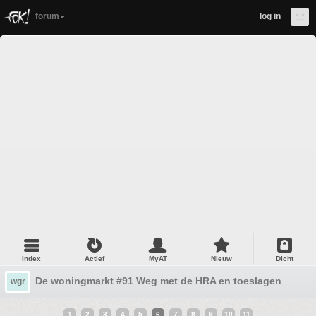
forum
log in
Index
Actief
MyAT
Nieuw
Dicht
De woningmarkt #91 Weg met de HRA en toeslagen
wgr
1
2
3
4
5
6
7
8
9
10
11