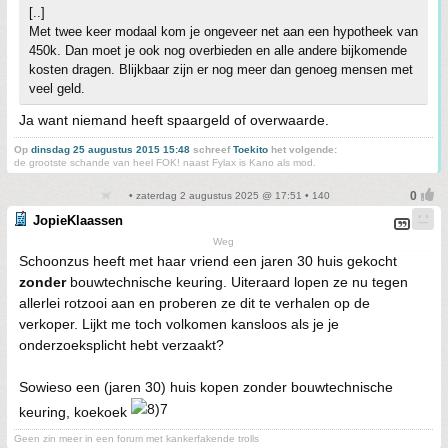
[..]
Met twee keer modaal kom je ongeveer net aan een hypotheek van
450k. Dan moet je ook nog overbieden en alle andere bijkomende
kosten dragen. Blijkbaar zijn er nog meer dan genoeg mensen met
veel geld.
Ja want niemand heeft spaargeld of overwaarde.
Op
dinsdag 25 augustus 2015 15:48
schreef
Toekito
het volgende:
de grootste schande van heel FOK! naast Fylax is Kano als mod.
• zaterdag 2 augustus 2025 @ 17:51 • 140
JopieKlaassen
Weg
Schoonzus heeft met haar vriend een jaren 30 huis gekocht
zonder
bouwtechnische keuring. Uiteraard lopen ze nu tegen
allerlei rotzooi aan en proberen ze dit te verhalen op de
verkoper. Lijkt me toch volkomen kansloos als je je
onderzoeksplicht hebt verzaakt?
Sowieso een (jaren 30) huis kopen zonder bouwtechnische
keuring, koekoek
Geen zin meer in een forum met kankerfakende trolls