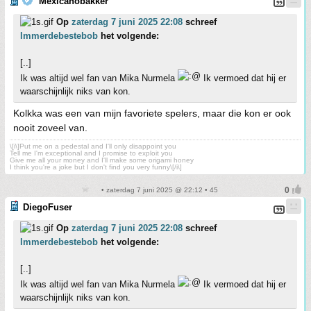
Mexicanobakker
Op
zaterdag 7 juni 2025 22:08
schreef
Immerdebestebob
het volgende:
[..]
Ik was altijd wel fan van Mika Nurmela
Ik vermoed dat hij er
waarschijnlijk niks van kon.
Kolkka was een van mijn favoriete spelers, maar die kon er ook
nooit zoveel van.
\[i\]Put me on a pedestal and I'll only disappoint you
Tell me I'm exceptional and I promise to exploit you
Give me all your money and I'll make some origami honey
I think you're a joke but I don't find you very funny\[/i\]
• zaterdag 7 juni 2025 @ 22:12 • 45
DiegoFuser
Op
zaterdag 7 juni 2025 22:08
schreef
Immerdebestebob
het volgende:
[..]
Ik was altijd wel fan van Mika Nurmela
Ik vermoed dat hij er
waarschijnlijk niks van kon.