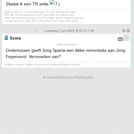
(Nadat ik een TR zette
)
\[i\]Put me on a pedestal and I'll only disappoint you
Tell me I'm exceptional and I promise to exploit you
Give me all your money and I'll make some origami honey
I think you're a joke but I don't find you very funny\[/i\]
• zaterdag 7 juni 2025 @ 21:01 • 34
Szura
Kijk eens aan!
Ondertussen geeft Jong Sparta een dikke remontada aan Jong
Feyenoord. Vermoeden van?
Lekker zuipen, lekker dansen en daarna lekker neuken.
▼ Advertentie door Refinery89