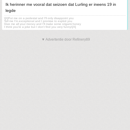
Ik herinner me vooral dat seizoen dat Lurling er ineens 19 in
legde
\[i\]Put me on a pedestal and I'll only disappoint you
Tell me I'm exceptional and I promise to exploit you
Give me all your money and I'll make some origami honey
I think you're a joke but I don't find you very funny\[/i\]
▼ Advertentie door Refinery89