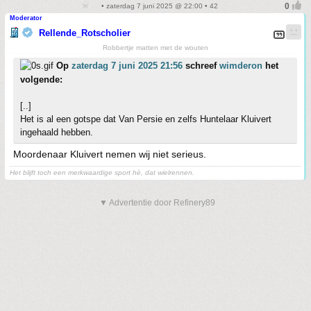
• zaterdag 7 juni 2025 @ 22:00 • 42
Moderator
Rellende_Rotscholier
Robbertje matten met de wouten
Op
zaterdag 7 juni 2025 21:56
schreef
wimderon
het
volgende:
[..]
Het is al een gotspe dat Van Persie en zelfs Huntelaar Kluivert
ingehaald hebben.
Moordenaar Kluivert nemen wij niet serieus.
Het blijft toch een merkwaardige sport hè, dat wielrennen.
▼ Advertentie door Refinery89