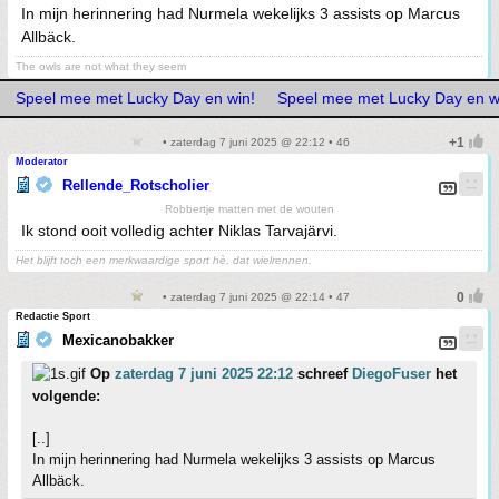
In mijn herinnering had Nurmela wekelijks 3 assists op Marcus
Allbäck.
The owls are not what they seem
Speel mee met Lucky Day en win!
Speel mee met Lucky Day en w
• zaterdag 7 juni 2025 @ 22:12 • 46
Moderator
Rellende_Rotscholier
Robbertje matten met de wouten
Ik stond ooit volledig achter Niklas Tarvajärvi.
Het blijft toch een merkwaardige sport hè, dat wielrennen.
• zaterdag 7 juni 2025 @ 22:14 • 47
Redactie Sport
Mexicanobakker
Op
zaterdag 7 juni 2025 22:12
schreef
DiegoFuser
het
volgende:
[..]
In mijn herinnering had Nurmela wekelijks 3 assists op Marcus
Allbäck.