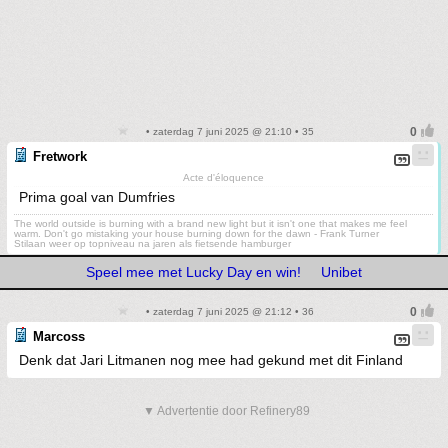
• zaterdag 7 juni 2025 @ 21:10 • 35
Fretwork
Acte d'éloquence
Prima goal van Dumfries
The world outside is burning with a brand new light but it isn't one that makes me feel
warm. Don't go mistaking your house burning down for the dawn - Frank Turner
Stilaan weer op topniveau na jaren als fietsende hamburger
Speel mee met Lucky Day en win!
Unibet
• zaterdag 7 juni 2025 @ 21:12 • 36
Marcoss
Denk dat Jari Litmanen nog mee had gekund met dit Finland
▼ Advertentie door Refinery89