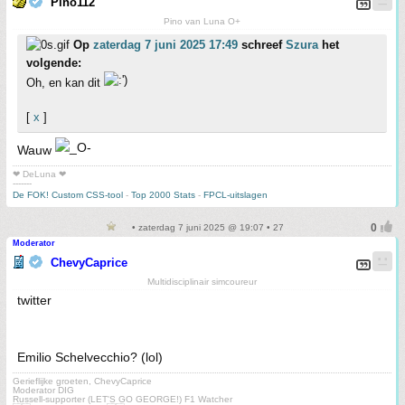
Pino112
Pino van Luna O+
Op
zaterdag 7 juni 2025 17:49
schreef
Szura
het
volgende:
Oh, en kan dit
[
x
]
Wauw
❤ DeLuna ❤
-------
De FOK! Custom CSS-tool
-
Top 2000 Stats
-
FPCL-uitslagen
• zaterdag 7 juni 2025 @ 19:07 • 27
Moderator
ChevyCaprice
Multidisciplinair simcoureur
twitter
Emilio Schelvecchio? (lol)
Gerieflijke groeten, ChevyCaprice
Moderator DIG
Russell-supporter (LET'S GO GEORGE!) F1 Watcher