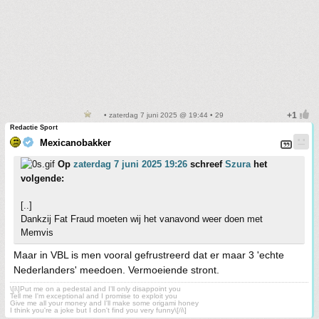
• zaterdag 7 juni 2025 @ 19:44 • 29
Redactie Sport
Mexicanobakker
Op
zaterdag 7 juni 2025 19:26
schreef
Szura
het
volgende:
[..]
Dankzij Fat Fraud moeten wij het vanavond weer doen met
Memvis
Maar in VBL is men vooral gefrustreerd dat er maar 3 'echte
Nederlanders' meedoen. Vermoeiende stront.
\[i\]Put me on a pedestal and I'll only disappoint you
Tell me I'm exceptional and I promise to exploit you
Give me all your money and I'll make some origami honey
I think you're a joke but I don't find you very funny\[/i\]