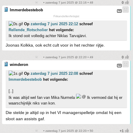
• zaterdag 7 juni 2025 @ 22:16 • 48
Immerdebestebob
Frikandellenfetisjist
Op
zaterdag 7 juni 2025 22:12
schreef
Rellende_Rotscholier
het volgende:
Ik stond ooit volledig achter Niklas Tarvajärvi.
Joonas Kolkka, ook echt cult voor in het rechter rijtje.
• zaterdag 7 juni 2025 @ 22:20 • 49
wimderon
Op
zaterdag 7 juni 2025 22:08
schreef
Immerdebestebob
het volgende:
[..]
Ik was altijd wel fan van Mika Nurmela
Ik vermoed dat hij er
waarschijnlijk niks van kon.
Die stelde je altijd op in het VI managerspelletje omdat hij een
sloot aan assists gaf.
• zaterdag 7 juni 2025 @ 22:20 • 50