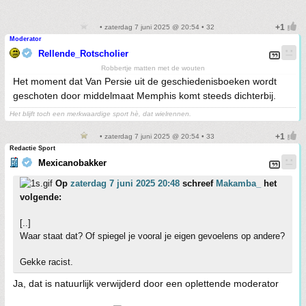
• zaterdag 7 juni 2025 @ 20:54 • 32
Moderator
Rellende_Rotscholier
Robbertje matten met de wouten
Het moment dat Van Persie uit de geschiedenisboeken wordt
geschoten door middelmaat Memphis komt steeds dichterbij.
Het blijft toch een merkwaardige sport hè, dat wielrennen.
• zaterdag 7 juni 2025 @ 20:54 • 33
Redactie Sport
Mexicanobakker
Op
zaterdag 7 juni 2025 20:48
schreef
Makamba_
het
volgende:
[..]
Waar staat dat? Of spiegel je vooral je eigen gevoelens op andere?
Gekke racist.
Ja, dat is natuurlijk verwijderd door een oplettende moderator