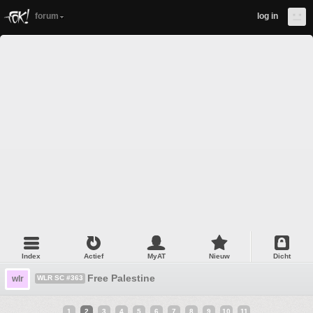
forum
log in
Index
Actief
MyAT
Nieuw
Dicht
Free Palestine
wlr
WLR SC #363
1
2
3
4
5
6
7
8
9
10
11