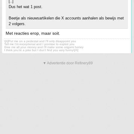
[..]
Dus het wat 1 post.
Beetje als nieuwsartikelen die X accounts aanhalen als bewijs met
2 volgers.
Met reacties erop, maar soit.
\[i\]Put me on a pedestal and I'll only disappoint you
Tell me I'm exceptional and I promise to exploit you
Give me all your money and I'll make some origami honey
I think you're a joke but I don't find you very funny\[/i\]
▼ Advertentie door Refinery89