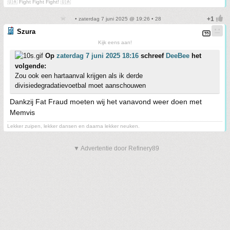
🇺🇦 Fight Fight Fight! 🇺🇦
• zaterdag 7 juni 2025 @ 19:26 • 28
Szura
Kijk eens aan!
Op
zaterdag 7 juni 2025 18:16
schreef
DeeBee
het
volgende:
Zou ook een hartaanval krijgen als ik derde
divisiedegradatievoetbal moet aanschouwen
Dankzij Fat Fraud moeten wij het vanavond weer doen met
Memvis
Lekker zuipen, lekker dansen en daarna lekker neuken.
▼ Advertentie door Refinery89