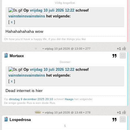
Völlig losgelöst
Op
vrijdag 10 juli 2026 12:22
schreef
vainsteinsvainsteins
het volgende:
[
x
]
Hahahahahaha wow
Oh how you'd have a happy life, if you did the things you like
• vrijdag 10 juli 2026 @ 13:00 • 277
Mortaxx
Doomer
Op
vrijdag 10 juli 2026 12:22
schreef
vainsteinsvainsteins
het volgende:
[
x
]
Dead internet is hier
Op
dinsdag 9 december 2025 20:10
schreef
Haags
het volgende:
De enige goede Rus is een dode Rus.
• vrijdag 10 juli 2026 @ 13:48 • 278
Lospedrosa
$