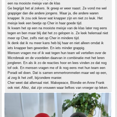
een na mooiste meisje van de klas
Ge begrijpt het al zekers. Ik greep er weer naast. Ze vond me wel
grappiger dan die andere jongens. Maar ja, die andere waren
knapper. Ik zou ook liever wat knapper zijn en niet zo leuk. Het
meisje leek een beetje op Cher in haar goede tijd.
Ik kwam het op een na mooiste meisje van de klas later nog eens
tegen en ben maar blij dat het zo gelopen is. Ze leek helemaal niet
meer op Cher, zelfs niet op Cher in mindere tijd.
Ik denk dat ik nu meer kans heb bij haar en niet alleen omdat ik
iets knapper ben geworden. En iets minder grappig.
Mensen vragen me of ik wat tegen hun team wil vertellen over de
Microbreak en de voordelen daarvan in combinatie met het leren
jongleren. En als ik zo de reacties hoor en lees vinden ze dat nog
tof ook. En mensen vragen me of ik nog eens met hun team een
Poradi wil doen. Dat is samen emmertrommelen maar wel op een,
al zeg ik het zelf, bijzondere manier.
Cher weet dat allemaal niet. Makepeace, Blondie en Anne Frank
ook niet. Allez, dat zijn vrouwen waar liefkes van vroeger op leken.