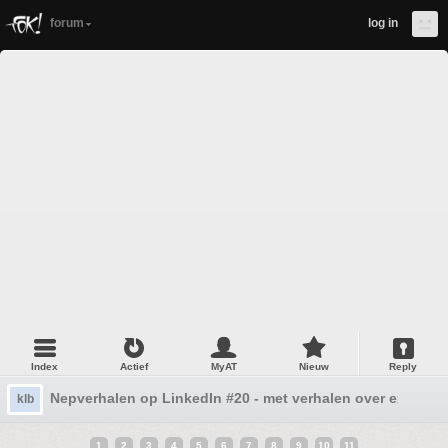
forum
log in
Index
Actief
MyAT
Nieuw
Reply
Nepverhalen op LinkedIn #20 - met verhalen over exen
klb
1
2
3
4
5
6
7
8
9
10
11