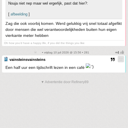
Nouja niet nep maar wel ergerlijk, past dat hier?:
[
afbeelding
]
Zag die ook voorbij komen. Werd gelukkig vrij snel totaal afgefikt
door mensen die wel verantwoordelijkheden buiten hun eigen
vierkante meter hebben
Oh how you'd have a happy life, if you did the things you like
• vrijdag 10 juli 2026 @ 15:56 • 281
vainsteinsvainsteins
Een half uur een tijdschrift lezen in een café
▼ Advertentie door Refinery89