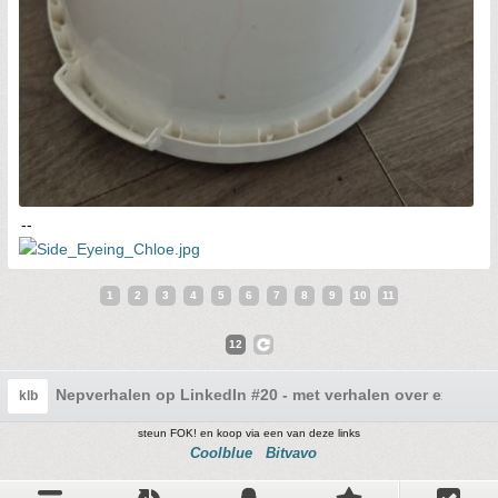
--
1
2
3
4
5
6
7
8
9
10
11
12
Nepverhalen op LinkedIn #20 - met verhalen over exen
klb
steun FOK! en koop via een van deze links
Coolblue
Bitvavo