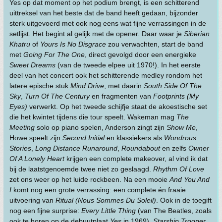
Yes op dat moment op het podium brengt, is een schitterend
uittreksel van het beste dat de band heeft gedaan, bijzonder
sterk uitgevoerd met ook nog eens wat fijne verrassingen in de
setlijst. Het begint al gelijk met de opener. Daar waar je
Siberian
Khatru
of
Yours Is No Disgrace
zou verwachten, start de band
met
Going For The One
, direct gevolgd door een energieke
Sweet Dreams
(van de tweede elpee uit 1970!). In het eerste
deel van het concert ook het schitterende medley rondom het
latere epische stuk
Mind Drive
, met daarin
South Side Of The
Sky
,
Turn Of The Century
en fragmenten van
Footprints (My
Eyes)
verwerkt. Op het tweede schijfje staat de akoestische set
die het kwintet tijdens die tour speelt. Wakeman mag
The
Meeting
solo op piano spelen, Anderson zingt zijn
Show Me
,
Howe speelt zijn
Second Initial
en klassiekers als
Wondrous
Stories
,
Long Distance Runaround
,
Roundabout
en zelfs
Owner
Of A Lonely Heart
krijgen een complete makeover, al vind ik dat
bij de laatstgenoemde twee niet zo geslaagd.
Rhythm Of Love
zet ons weer op het luide rockbeen. Na een mooie
And You And
I
komt nog een grote verrassing: een complete én fraaie
uitvoering van
Ritual (Nous Sommes Du Soleil)
. Ook in de toegift
nog een fijne surprise:
Every Little Thing
(van The Beatles, zoals
ook te horen op de debuutplaat
Yes
in 1969).
Starship Trooper