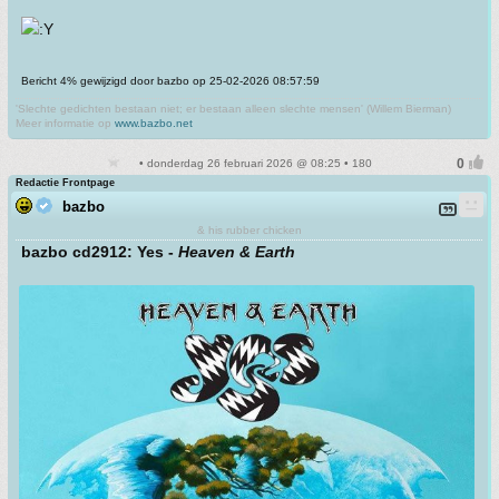
Bericht 4% gewijzigd door bazbo op 25-02-2026 08:57:59
'Slechte gedichten bestaan niet; er bestaan alleen slechte mensen' (Willem Bierman)
Meer informatie op
www.bazbo.net
• donderdag 26 februari 2026 @ 08:25 • 180
Redactie Frontpage
bazbo
& his rubber chicken
bazbo cd2912: Yes -
Heaven & Earth