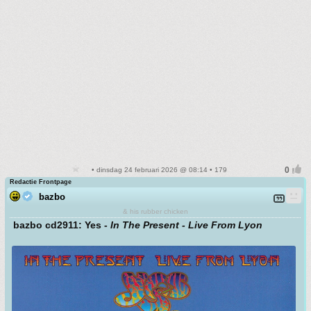
• dinsdag 24 februari 2026 @ 08:14 • 179
Redactie Frontpage
bazbo
& his rubber chicken
bazbo cd2911: Yes -
In The Present - Live From Lyon