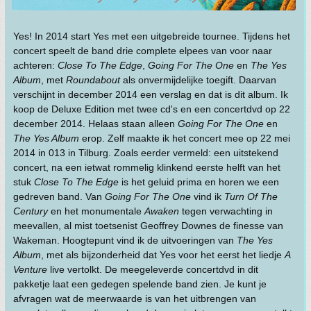
Yes! In 2014 start Yes met een uitgebreide tournee. Tijdens het
concert speelt de band drie complete elpees van voor naar
achteren:
Close To The Edge
,
Going For The One
en
The Yes
Album
, met
Roundabout
als onvermijdelijke toegift. Daarvan
verschijnt in december 2014 een verslag en dat is dit album. Ik
koop de Deluxe Edition met twee cd's en een concertdvd op 22
december 2014. Helaas staan alleen
Going For The One
en
The Yes Album
erop. Zelf maakte ik het concert mee op 22 mei
2014 in 013 in Tilburg. Zoals eerder vermeld: een uitstekend
concert, na een ietwat rommelig klinkend eerste helft van het
stuk
Close To The Edge
is het geluid prima en horen we een
gedreven band. Van
Going For The One
vind ik
Turn Of The
Century
en het monumentale
Awaken
tegen verwachting in
meevallen, al mist toetsenist Geoffrey Downes de finesse van
Wakeman. Hoogtepunt vind ik de uitvoeringen van
The Yes
Album
, met als bijzonderheid dat Yes voor het eerst het liedje
A
Venture
live vertolkt. De meegeleverde concertdvd in dit
pakketje laat een gedegen spelende band zien. Je kunt je
afvragen wat de meerwaarde is van het uitbrengen van