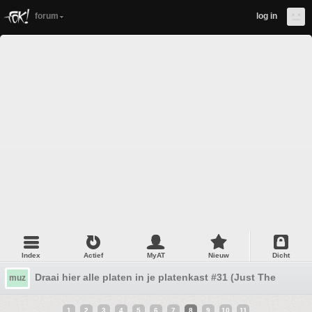
forum
log in
Index
Actief
MyAT
Nieuw
Dicht
Draai hier alle platen in je platenkast #31 (Just The Same)
muz
1
2
3
4
5
6
7
8
9
10
11