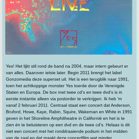
Yes! Het lijkt stil rond de band na 2004, maar intern gebeurt er
van alles. Daarover ietsie later. Begin 2011 brengt het label
Gonzomedia deze superset uit. Het is een terugblik naar 1991,
toen het achtkoppige monster Yes toerde door de Verenigde
Staten en Europa. De box met twee cd's en twee dvd's is in
eerste instantie alleen via postorder te verkrijgen. Ik heb 'm
vanaf 2 februari 2011. Centraal staat een concert dat Anderson,
Bruford, Howe, Kaye, Rabin, Squire, Wakeman en White in 1991
geven in het Shoreline Amphitheatre in Californië en het is te
zien én te beluisteren op een dvd en de twee cd's. Helaas is dit
niet een concert met het ronddraaiende podium in het midden
van de zaal en dat maakt deze concertfilm wat minder