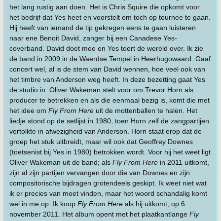
het lang rustig aan doen. Het is Chris Squire die opkomt voor
het bedrijf dat Yes heet en voorstelt om toch op tournee te gaan.
Hij heeft van iemand de tip gekregen eens te gaan luisteren
naar ene Benoit David, zanger bij een Canadese Yes-
coverband. David doet mee en Yes toert de wereld over. Ik zie
de band in 2009 in de Waerdse Tempel in Heerhugowaard. Gaaf
concert wel, al is de stem van David wennen, hoe veel ook van
het timbre van Anderson weg heeft. In deze bezetting gaat Yes
de studio in. Oliver Wakeman stelt voor om Trevor Horn als
producer te betrekken en als die eenmaal bezig is, komt die met
het idee om
Fly From Here
uit de mottenballen te halen. Het
liedje stond op de setlijst in 1980, toen Horn zelf de zangpartijen
vertolkte in afwezigheid van Anderson. Horn staat erop dat de
groep het stuk uitbreidt, maar wil ook dat Geoffrey Downes
(toetsenist bij Yes in 1980) betrokken wordt. Voor hij het weet ligt
Oliver Wakeman uit de band; als
Fly From Here
in 2011 uitkomt,
zijn al zijn partijen vervangen door die van Downes en zijn
compositorische bijdragen grotendeels geskipt. Ik weet niet wat
ik er precies van moet vinden, maar het woord schandalig komt
wel in me op. Ik koop
Fly From Here
als hij uitkomt, op 6
november 2011. Het album opent met het plaatkantlange
Fly