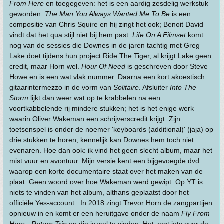
From Here
en toegegeven: het is een aardig zesdelig werkstuk
geworden.
The Man You Always Wanted Me To Be
is een
compositie van Chris Squire en hij zingt het ook; Benoit David
vindt dat het qua stijl niet bij hem past.
Life On A Filmset
komt
nog van de sessies die Downes in de jaren tachtig met Greg
Lake doet tijdens hun project Ride The Tiger, al krijgt Lake geen
credit, maar Horn wel.
Hour Of Need
is geschreven door Steve
Howe en is een wat vlak nummer. Daarna een kort akoestisch
gitaarintermezzo in de vorm van
Solitaire
. Afsluiter
Into The
Storm
lijkt dan weer wat op te krabbelen na een
voortkabbelende rij mindere stukken; het is het enige werk
waarin Oliver Wakeman een schrijverscredit krijgt. Zijn
toetsenspel is onder de noemer 'keyboards (additional)' (jaja) op
drie stukken te horen; kennelijk kan Downes hem toch niet
evenaren. Hoe dan ook: ik vind het geen slecht album, maar het
mist vuur en avontuur. Mijn versie kent een bijgevoegde dvd
waarop een korte documentaire staat over het maken van de
plaat. Geen woord over hoe Wakeman werd gewipt. Op YT is
niets te vinden van het album, althans geplaatst door het
officiële Yes-account.. In 2018 zingt Trevor Horn de zangpartijen
opnieuw in en komt er een heruitgave onder de naam
Fly From