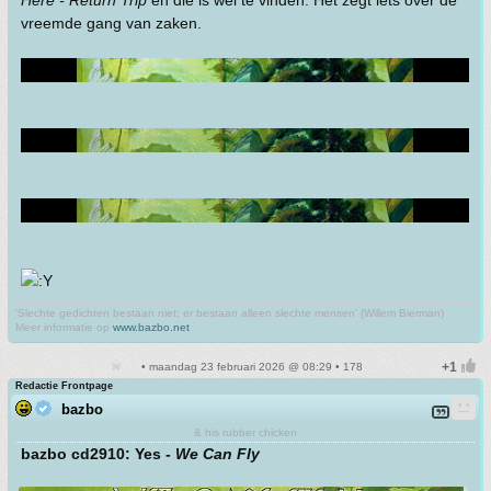
Here - Return Trip
en die is wel te vinden. Het zegt iets over de
vreemde gang van zaken.
'Slechte gedichten bestaan niet; er bestaan alleen slechte mensen' (Willem Bierman)
Meer informatie op
www.bazbo.net
• maandag 23 februari 2026 @ 08:29 • 178
Redactie Frontpage
bazbo
& his rubber chicken
bazbo cd2910: Yes -
We Can Fly