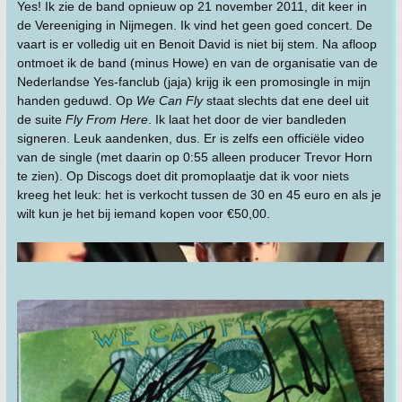
Yes! Ik zie de band opnieuw op 21 november 2011, dit keer in
de Vereeniging in Nijmegen. Ik vind het geen goed concert. De
vaart is er volledig uit en Benoit David is niet bij stem. Na afloop
ontmoet ik de band (minus Howe) en van de organisatie van de
Nederlandse Yes-fanclub (jaja) krijg ik een promosingle in mijn
handen geduwd. Op
We Can Fly
staat slechts dat ene deel uit
de suite
Fly From Here
. Ik laat het door de vier bandleden
signeren. Leuk aandenken, dus. Er is zelfs een officiële video
van de single (met daarin op 0:55 alleen producer Trevor Horn
te zien). Op Discogs doet dit promoplaatje dat ik voor niets
kreeg het leuk: het is verkocht tussen de 30 en 45 euro en als je
wilt kun je het bij iemand kopen voor €50,00.