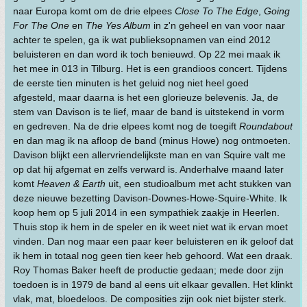
naar Europa komt om de drie elpees
Close To The Edge
,
Going
For The One
en
The Yes Album
in z'n geheel en van voor naar
achter te spelen, ga ik wat publieksopnamen van eind 2012
beluisteren en dan word ik toch benieuwd. Op 22 mei maak ik
het mee in 013 in Tilburg. Het is een grandioos concert. Tijdens
de eerste tien minuten is het geluid nog niet heel goed
afgesteld, maar daarna is het een glorieuze belevenis. Ja, de
stem van Davison is te lief, maar de band is uitstekend in vorm
en gedreven. Na de drie elpees komt nog de toegift
Roundabout
en dan mag ik na afloop de band (minus Howe) nog ontmoeten.
Davison blijkt een allervriendelijkste man en van Squire valt me
op dat hij afgemat en zelfs verward is. Anderhalve maand later
komt
Heaven & Earth
uit, een studioalbum met acht stukken van
deze nieuwe bezetting Davison-Downes-Howe-Squire-White. Ik
koop hem op 5 juli 2014 in een sympathiek zaakje in Heerlen.
Thuis stop ik hem in de speler en ik weet niet wat ik ervan moet
vinden. Dan nog maar een paar keer beluisteren en ik geloof dat
ik hem in totaal nog geen tien keer heb gehoord. Wat een draak.
Roy Thomas Baker heeft de productie gedaan; mede door zijn
toedoen is in 1979 de band al eens uit elkaar gevallen. Het klinkt
vlak, mat, bloedeloos. De composities zijn ook niet bijster sterk.