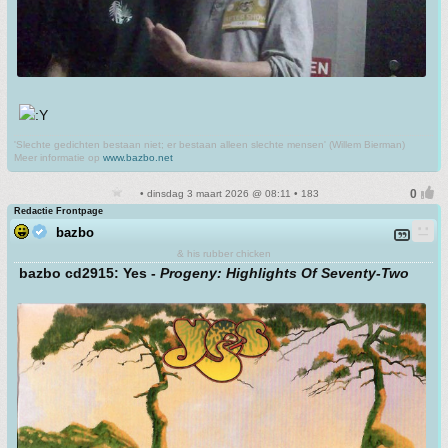
'Slechte gedichten bestaan niet; er bestaan alleen slechte mensen' (Willem Bierman)
Meer informatie op
www.bazbo.net
• dinsdag 3 maart 2026 @ 08:11 • 183
Redactie Frontpage
bazbo
& his rubber chicken
bazbo cd2915: Yes -
Progeny: Highlights Of Seventy-Two