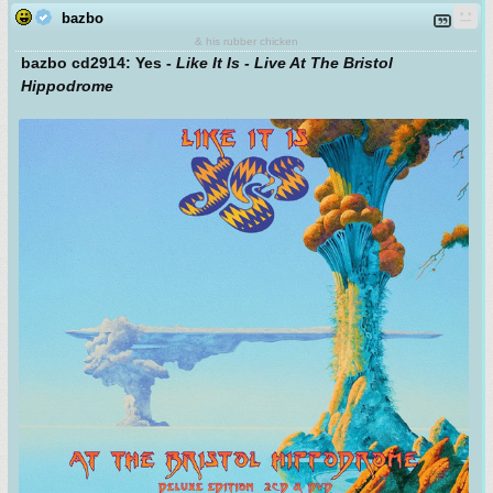
bazbo
& his rubber chicken
bazbo cd2914: Yes -
Like It Is - Live At The Bristol
Hippodrome