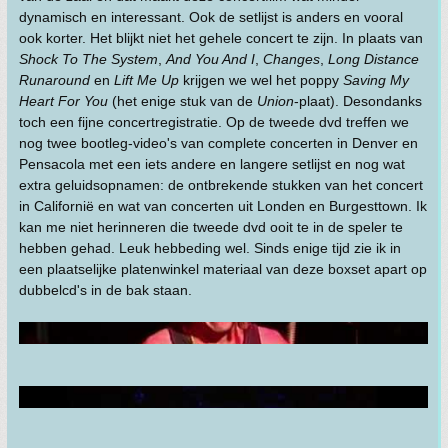
dynamisch en interessant. Ook de setlijst is anders en vooral
ook korter. Het blijkt niet het gehele concert te zijn. In plaats van
Shock To The System
,
And You And I
,
Changes
,
Long Distance
Runaround
en
Lift Me Up
krijgen we wel het poppy
Saving My
Heart For You
(het enige stuk van de
Union
-plaat). Desondanks
toch een fijne concertregistratie. Op de tweede dvd treffen we
nog twee bootleg-video's van complete concerten in Denver en
Pensacola met een iets andere en langere setlijst en nog wat
extra geluidsopnamen: de ontbrekende stukken van het concert
in Californië en wat van concerten uit Londen en Burgesttown. Ik
kan me niet herinneren die tweede dvd ooit te in de speler te
hebben gehad. Leuk hebbeding wel. Sinds enige tijd zie ik in
een plaatselijke platenwinkel materiaal van deze boxset apart op
dubbelcd's in de bak staan.