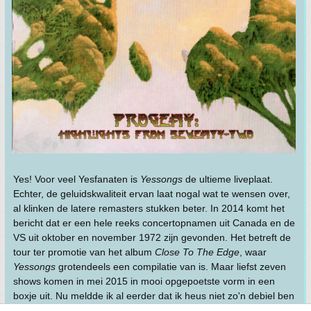
Yes! Voor veel Yesfanaten is
Yessongs
de ultieme liveplaat.
Echter, de geluidskwaliteit ervan laat nogal wat te wensen over,
al klinken de latere remasters stukken beter. In 2014 komt het
bericht dat er een hele reeks concertopnamen uit Canada en de
VS uit oktober en november 1972 zijn gevonden. Het betreft de
tour ter promotie van het album
Close To The Edge
, waar
Yessongs
grotendeels een compilatie van is. Maar liefst zeven
shows komen in mei 2015 in mooi opgepoetste vorm in een
boxje uit. Nu meldde ik al eerder dat ik heus niet zo'n debiel ben
die alles maar koopt, maar een beetje debiel ben ik wel. Ik koop