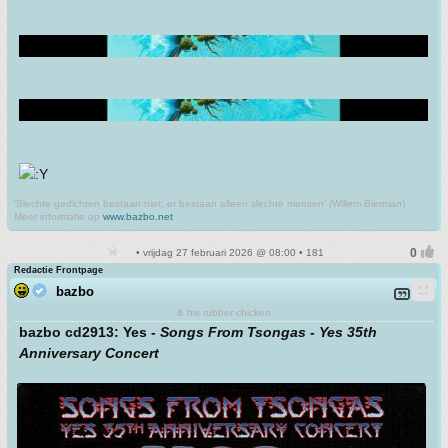
'Slechte gedichten bestaan niet; er bestaan alleen slechte mensen' (Willem Bierman)
Meer informatie op
www.bazbo.net
• vrijdag 27 februari 2026 @ 08:00 • 181
Redactie Frontpage
bazbo
& his rubber chicken
bazbo cd2913: Yes -
Songs From Tsongas - Yes 35th
Anniversary Concert