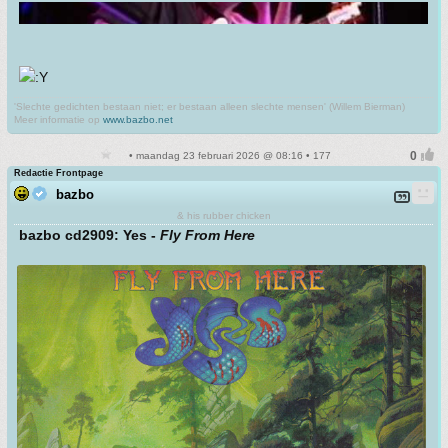
'Slechte gedichten bestaan niet; er bestaan alleen slechte mensen' (Willem Bierman)
Meer informatie op
www.bazbo.net
• maandag 23 februari 2026 @ 08:16 • 177
Redactie Frontpage
bazbo
& his rubber chicken
bazbo cd2909: Yes -
Fly From Here