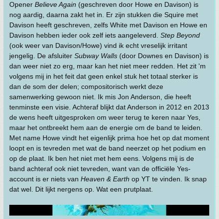
Opener
Believe Again
(geschreven door Howe en Davison) is
nog aardig, daarna zakt het in. Er zijn stukken die Squire met
Davison heeft geschreven, zelfs White met Davison en Howe en
Davison hebben ieder ook zelf iets aangeleverd.
Step Beyond
(ook weer van Davison/Howe) vind ik echt vreselijk irritant
jengelig. De afsluiter
Subway Walls
(door Downes en Davison) is
dan weer niet zo erg, maar kan het niet meer redden. Het zit 'm
volgens mij in het feit dat geen enkel stuk het totaal sterker is
dan de som der delen; compositorisch werkt deze
samenwerking gewoon niet. Ik mis Jon Anderson, die heeft
tenminste een visie. Achteraf blijkt dat Anderson in 2012 en 2013
de wens heeft uitgesproken om weer terug te keren naar Yes,
maar het ontbreekt hem aan de energie om de band te leiden.
Met name Howe vindt het eigenlijk prima hoe het op dat moment
loopt en is tevreden met wat de band neerzet op het podium en
op de plaat. Ik ben het niet met hem eens. Volgens mij is de
band achteraf ook niet tevreden, want van de officiële Yes-
account is er niets van
Heaven & Earth
op YT te vinden. Ik snap
dat wel. Dit lijkt nergens op. Wat een prutplaat.