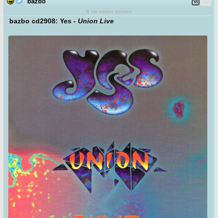
bazbo
& his rubber chicken
bazbo cd2908: Yes -
Union Live