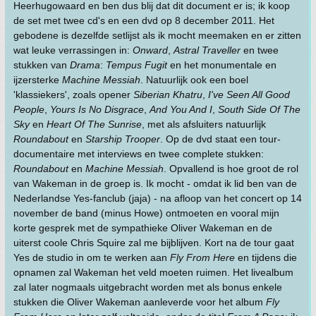
Heerhugowaard en ben dus blij dat dit document er is; ik koop
de set met twee cd's en een dvd op 8 december 2011. Het
gebodene is dezelfde setlijst als ik mocht meemaken en er zitten
wat leuke verrassingen in:
Onward
,
Astral Traveller
en twee
stukken van
Drama
:
Tempus Fugit
en het monumentale en
ijzersterke
Machine Messiah
. Natuurlijk ook een boel
'klassiekers', zoals opener
Siberian Khatru
,
I've Seen All Good
People
,
Yours Is No Disgrace
,
And You And I
,
South Side Of The
Sky
en
Heart Of The Sunrise
, met als afsluiters natuurlijk
Roundabout
en
Starship Trooper
. Op de dvd staat een tour-
documentaire met interviews en twee complete stukken:
Roundabout
en
Machine Messiah
. Opvallend is hoe groot de rol
van Wakeman in de groep is. Ik mocht - omdat ik lid ben van de
Nederlandse Yes-fanclub (jaja) - na afloop van het concert op 14
november de band (minus Howe) ontmoeten en vooral mijn
korte gesprek met de sympathieke Oliver Wakeman en de
uiterst coole Chris Squire zal me bijblijven. Kort na de tour gaat
Yes de studio in om te werken aan
Fly From Here
en tijdens die
opnamen zal Wakeman het veld moeten ruimen. Het livealbum
zal later nogmaals uitgebracht worden met als bonus enkele
stukken die Oliver Wakeman aanleverde voor het album
Fly