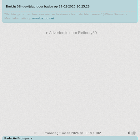
Bericht 0% gewijzigd door bazbo op 27-02-2026 10:25:29
'Slechte gedichten bestaan niet; er bestaan alleen slechte mensen' (Willem Bierman)
Meer informatie op
www.bazbo.net
▼ Advertentie door Refinery89
• maandag 2 maart 2026 @ 08:29 • 182
Redactie Frontpage