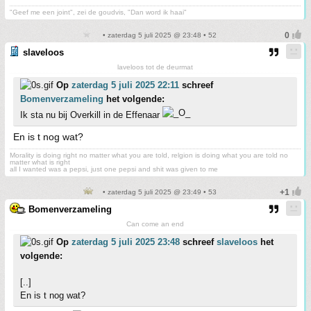
"Geef me een joint", zei de goudvis, "Dan word ik haai"
• zaterdag 5 juli 2025 @ 23:48 • 52
slaveloos
laveloos tot de deurmat
Op
zaterdag 5 juli 2025 22:11
schreef
Bomenverzameling
het volgende:
Ik sta nu bij Overkill in de Effenaar
En is t nog wat?
Morality is doing right no matter what you are told, relgion is doing what you are told no
matter what is right
all I wanted was a pepsi, just one pepsi and shit was given to me
• zaterdag 5 juli 2025 @ 23:49 • 53
Bomenverzameling
Can come an end
Op
zaterdag 5 juli 2025 23:48
schreef
slaveloos
het
volgende:
[..]
En is t nog wat?