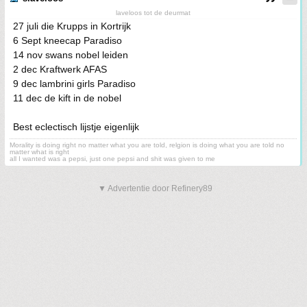
laveloos tot de deurmat
27 juli die Krupps in Kortrijk
6 Sept kneecap Paradiso
14 nov swans nobel leiden
2 dec Kraftwerk AFAS
9 dec lambrini girls Paradiso
11 dec de kift in de nobel
Best eclectisch lijstje eigenlijk
Morality is doing right no matter what you are told, relgion is doing what you are told no
matter what is right
all I wanted was a pepsi, just one pepsi and shit was given to me
▼ Advertentie door Refinery89