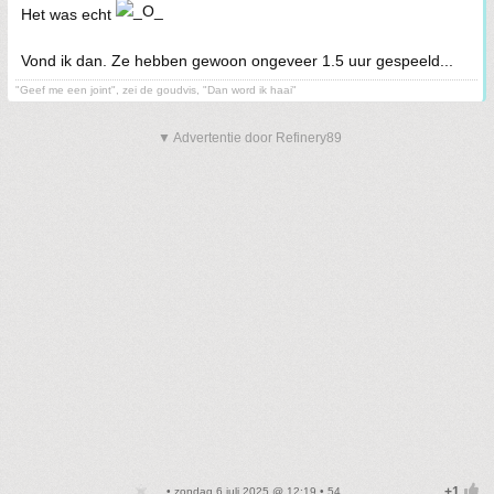
Het was echt
Vond ik dan. Ze hebben gewoon ongeveer 1.5 uur gespeeld...
"Geef me een joint", zei de goudvis, "Dan word ik haai"
▼ Advertentie door Refinery89
• zondag 6 juli 2025 @ 12:19 • 54