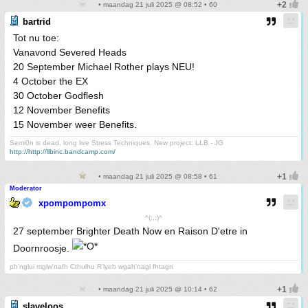
• maandag 21 juli 2025 @ 08:52 • 60
bartrid
Tot nu toe:
Vanavond Severed Heads
20 September Michael Rother plays NEU!
4 October the EX
30 October Godflesh
12 November Benefits
15 November weer Benefits.
Semi0n is dead, long live Stress Techniques. New project: LLB - JG
http://http://llbinc.bandcamp.com/
• maandag 21 juli 2025 @ 08:58 • 61
Moderator
xpompompomx
^(;,;)^
27 september Brighter Death Now en Raison D'etre in
Doornroosje.
ph'nglui mglw'nafh Cthulhu R'lyeh wgah'nagl fhtagn
• maandag 21 juli 2025 @ 10:14 • 62
slaveloos