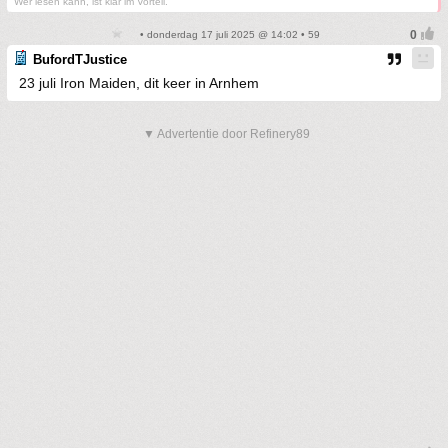
Wer lesen kann, ist klar im Vorteil.
• donderdag 17 juli 2025 @ 14:02 • 59
BufordTJustice
23 juli Iron Maiden, dit keer in Arnhem
▼ Advertentie door Refinery89