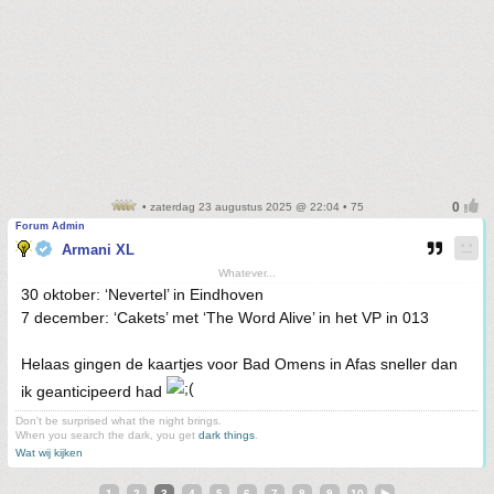
• zaterdag 23 augustus 2025 @ 22:04 • 75
Forum Admin
Armani XL
Whatever...
30 oktober: ‘Nevertel’ in Eindhoven
7 december: ‘Cakets’ met ‘The Word Alive’ in het VP in 013
Helaas gingen de kaartjes voor Bad Omens in Afas sneller dan
ik geanticipeerd had
Don't be surprised what the night brings.
When you search the dark, you get
dark things
.
Wat wij kijken
1
2
3
4
5
6
7
8
9
10