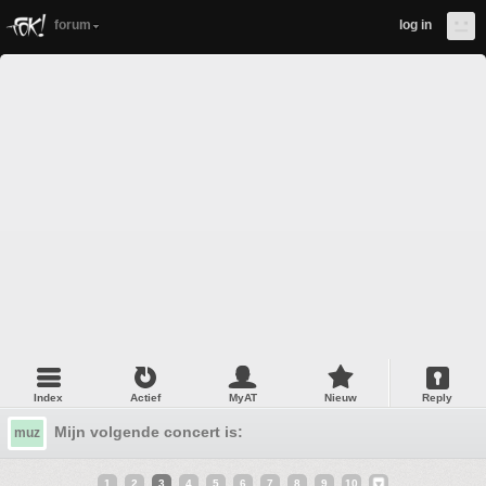
forum
log in
Index
Actief
MyAT
Nieuw
Reply
Mijn volgende concert is:
muz
1
2
3
4
5
6
7
8
9
10