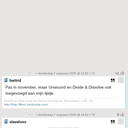
• donderdag 7 augustus 2025 @ 12:01 • 72
bartrid
Pas in november, maar Unwound en Divide & Dissolve ook
toegevoegd aan mijn lijstje.
Semi0n is dead, long live Stress Techniques. New project: LLB - JG
http://http://llbinc.bandcamp.com/
• donderdag 7 augustus 2025 @ 16:52 • 73
slaveloos
laveloos tot de deurmat