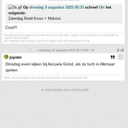
Op
dinsdag 5 augustus 2025 00:33
schreef
Ulx
het
volgende:
Zaterdag Redd Kross + Melvins
Cool!!!
Morality is doing right no matter what you are told, relgion is doing what you are told no
matter what is right
all I wanted was a pepsi, just one pepsi and shit was given to me
• zaterdag 16 augustus 2025 @ 15:09 • 74
pipster
Dinsdag even kijken bij Ascuela Grind, als ze toch in Alkmaar
spelen.
Well, what possible harm could one insane, mutant tentacle do?
▼ Advertentie door Refinery89