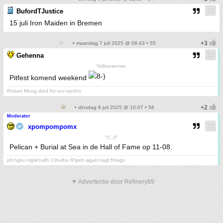
BufordTJustice
15 juli Iron Maiden in Bremen
• maandag 7 juli 2025 @ 08:43 • 55
Gehenna
Volksmenner
Pitfest komend weekend
Robert Moog died for our synths
• dinsdag 8 juli 2025 @ 10:07 • 56
Moderator
xpompompomx
^(;,;)^
Pelican + Burial at Sea in de Hall of Fame op 11-08.
ph'nglui mglw'nafh Cthulhu R'lyeh wgah'nagl fhtagn
▼ Advertentie door Refinery89