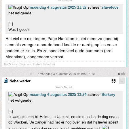
Op
maandag 4 augustus 2025 13:32
schreef
slaveloos
het volgende:
[..]
Was t goed?
Het viel me niet tegen, Page Hamilton is niet meer zo goed bij
stem als vroeger maar de band knalde er aardig op los en ze
hadden er zin in. En ze speelden veel oude nummers (pre-
Meantime), aangenaam verrast.
No Dukes of Hazzard in the classroom
• maandag 4 augustus 2025 @ 19:32 • 70
Nebelwerfer
Werfs Nebel !
Op
maandag 4 augustus 2025 13:24
schreef
Berkery
het volgende:
[..]
Ik was gisteren bij Helmet in Utrecht, en die stonden de dag ervoor
op Wacken. De zanger had het er nog over, en dat hij liever speelt
in een knus zaaltje dan op een koud, modderig weiland.