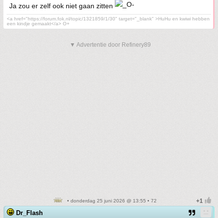
Ja zou er zelf ook niet gaan zitten
<a href="https://forum.fok.nl/topic/1321859/1/30" target="_blank" >HuHu en kwiwi hebben
een kindje gemaakt</a> O+
▼ Advertentie door Refinery89
• donderdag 25 juni 2026 @ 13:55 • 72
Dr_Flash