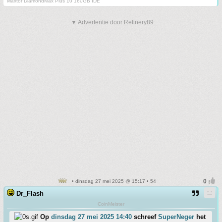
Maxtor DiamondMax Plus 10 160GB IDE
▼ Advertentie door Refinery89
• dinsdag 27 mei 2025 @ 15:17 • 54
Dr_Flash
CoinMeister
Op
dinsdag 27 mei 2025 14:40
schreef
SuperNeger
het