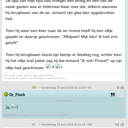
De opa van mijn opa had vroeger een kroeg en een van de
vaste gasten was er helemaal klaar mee dat, telkens wanneer
hij terugkwam van de wc, iemand zijn glas bier opgedronken
had.
Toen hij weer een keer naar de wc moest heeft hij een viltje
gepakt en daarop geschreven: "Afblijven! Mijn bier! Ik heb erin
getuft!"
Toen hij terugkwam stond zijn biertje er felukkig nog, echter toen
hij het viltje eraf pakte zag hij dat iemand "Ik ook! Proost!" op zijn
viltje had geschreven.
De oude oude layout was veel beter!!
vosss is de naam, met dubbel s welteverstaan.
• donderdag 25 juni 2026 @ 11:09 • 67
Dr_Flash
CoinMeister
Ja
Salivili hipput tupput tapput äppyt tipput hilijalleen
• donderdag 25 juni 2026 @ 11:28 • 68