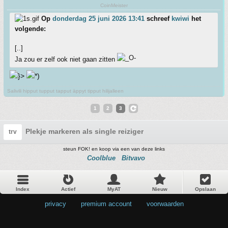
CoinMeister
Op
donderdag 25 juni 2026 13:41
schreef
kwiwi
het
volgende:
[..]
Ja zou er zelf ook niet gaan zitten
Salivili hipput tupput tapput äppyt tipput hilijalleen
1
2
3
Plekje markeren als single reiziger
trv
steun FOK! en koop via een van deze links
Coolblue
Bitvavo
Index
Actief
MyAT
Nieuw
Opslaan
privacy
•
premium account
•
voorwaarden