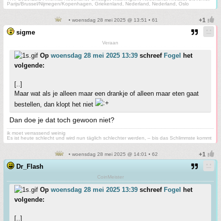
Parijs/Brussel/Nijmegen/Kopenhagen, Griekenland, Nederland, Nederland, Oslo
• woensdag 28 mei 2025 @ 13:51 • 61
sigme
Veraan
Op
woensdag 28 mei 2025 13:39
schreef
Fogel
het
volgende:
[..]
Maar wat als je alleen maar een drankje of alleen maar eten gaat
bestellen, dan klopt het niet
Dan doe je dat toch gewoon niet?
ik moet verrassend weinig
Es ist heute schlecht und wird nun täglich schlechter werden, – bis das Schlimmste kommt
• woensdag 28 mei 2025 @ 14:01 • 62
Dr_Flash
CoinMeister
Op
woensdag 28 mei 2025 13:39
schreef
Fogel
het
volgende:
[..]