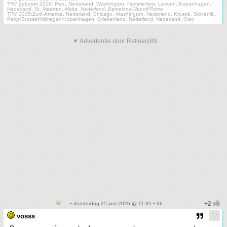
TRV
geboekt 2026
: Peru, Nederland, Washington, Hammerfest, Leuven, Kopenhagen,
Nederland, St. Maarten,
Malta, Nederland, Barcelona-Napoli/Rome
TRV 2025:Zuid-Amerika, Nederland, Chicago, Washington, Nederland, Kroatië, Slovenië,
Parijs/Brussel/Nijmegen/Kopenhagen, Griekenland, Nederland, Nederland, Oslo
▼ Advertentie door Refinery89
• donderdag 25 juni 2026 @ 11:05 • 66
vosss