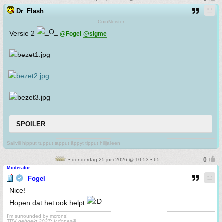
Dr_Flash
CoinMeister
Versie 2
@Fogel
@sigme
SPOILER
Salivili hipput tupput tapput äppyt tipput hilijalleen
• donderdag 25 juni 2026 @ 10:53 • 65
Moderator
Fogel
Nice!
Hopen dat het ook helpt
I'm surrounded by morons!
TRV
geboekt 2027
:
Indonesië