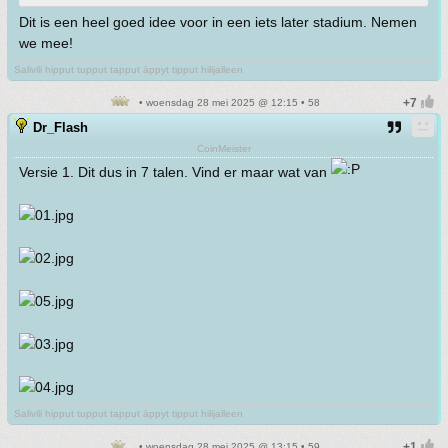
Dit is een heel goed idee voor in een iets later stadium. Nemen
we mee!
Salivili hipput tupput tapput äppyt tipput hilijalleen
• woensdag 28 mei 2025 @ 12:15 • 58
Dr_Flash
CoinMeister
Versie 1. Dit dus in 7 talen. Vind er maar wat van
Salivili hipput tupput tapput äppyt tipput hilijalleen
• woensdag 28 mei 2025 @ 13:15 • 59