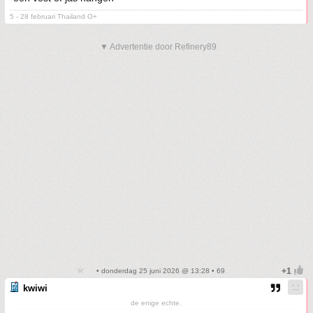
5 - 28 februari Thailand O+
▼ Advertentie door Refinery89
• donderdag 25 juni 2026 @ 13:28 • 69
kwiwi
de enige echte.