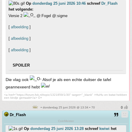
Op
donderdag 25 juni 2026 10:46
schreef
Dr_Flash
het volgende:
Versie 2
@:Fogel @:sigme
[
afbeelding
]
[
afbeelding
]
[
afbeelding
]
SPOILER
Die vlag ook
Alsof je als een echte duitser de tafel
geannexeerd hebt
<a href="https://forum.fok.nl/topic/1321859/1/30" target="_blank" >HuHu en kwiwi hebben
een kindje gemaakt</a> O+
• donderdag 25 juni 2026 @ 13:34 • 70
Dr_Flash
CoinMeister
Op
donderdag 25 juni 2026 13:28
schreef
kwiwi
het