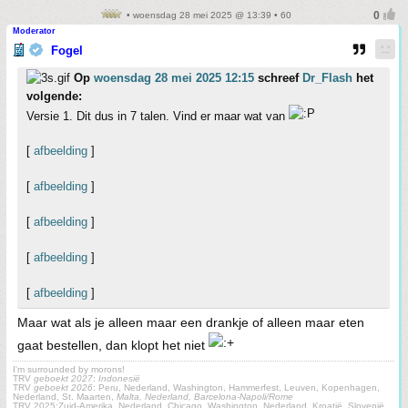
• woensdag 28 mei 2025 @ 13:39 • 60
Moderator
Fogel
Op
woensdag 28 mei 2025 12:15
schreef
Dr_Flash
het
volgende:
Versie 1. Dit dus in 7 talen. Vind er maar wat van
[
afbeelding
]
[
afbeelding
]
[
afbeelding
]
[
afbeelding
]
[
afbeelding
]
Maar wat als je alleen maar een drankje of alleen maar eten
gaat bestellen, dan klopt het niet
I'm surrounded by morons!
TRV
geboekt 2027
:
Indonesië
TRV
geboekt 2026
: Peru, Nederland, Washington, Hammerfest, Leuven, Kopenhagen,
Nederland, St. Maarten,
Malta, Nederland, Barcelona-Napoli/Rome
TRV 2025:Zuid-Amerika, Nederland, Chicago, Washington, Nederland, Kroatië, Slovenië,