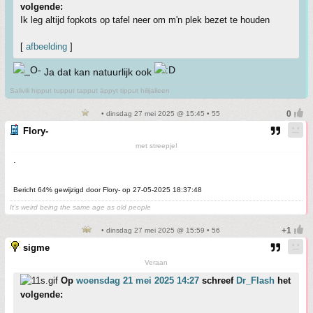
volgende:
Ik leg altijd fopkots op tafel neer om m'n plek bezet te houden
[
afbeelding
]
Ja dat kan natuurlijk ook
Salivili hipput tupput tapput äppyt tipput hilijalleen
• dinsdag 27 mei 2025 @ 15:45 • 55
Flory-
met streepje!
.
Bericht 64% gewijzigd door Flory- op 27-05-2025 18:37:48
It's weird being the same age as old people
• dinsdag 27 mei 2025 @ 15:59 • 56
sigme
Veraan
Op
woensdag 21 mei 2025 14:27
schreef
Dr_Flash
het
volgende: