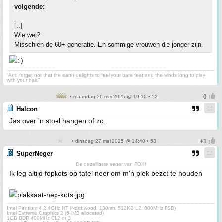
volgende:
[..]
Wie wel?
Misschien de 60+ generatie. En sommige vrouwen die jonger zijn.
“And forget not that the earth delights to feel your bare feet and the winds long to play
with your hair.”
• maandag 26 mei 2025 @ 19:10 • 52
Halcon
Jas over 'n stoel hangen of zo.
• dinsdag 27 mei 2025 @ 14:40 • 53
SuperNeger
De gezelligste neger van FOK!
Ik leg altijd fopkots op tafel neer om m'n plek bezet te houden
Intel Pentium 4 2.4GHz HT (Northwood, 130nm, 512KB L2, 800MHz FSB)
Intel Extreme Graphics 2 (64MB allocated)
1GB DDR 400MHz CL2 or 3