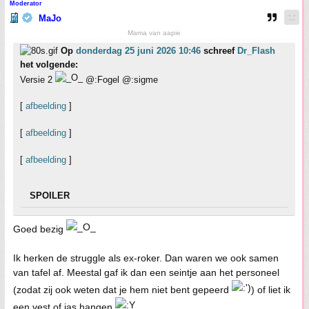
Moderator
MaJo
Mama van aapie
Op
donderdag 25 juni 2026 10:46
schreef
Dr_Flash
het volgende:
Versie 2
@:Fogel @:sigme
[
afbeelding
]
[
afbeelding
]
[
afbeelding
]
SPOILER
Goed bezig
Ik herken de struggle als ex-roker. Dan waren we ook samen
van tafel af. Meestal gaf ik dan een seintje aan het personeel
(zodat zij ook weten dat je hem niet bent gepeerd
) of liet ik
een vest of jas hangen