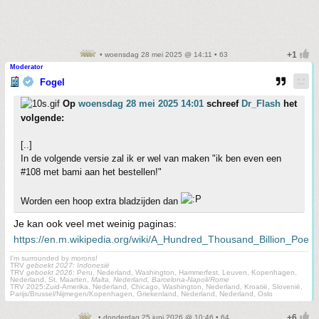
• woensdag 28 mei 2025 @ 14:11 • 63
Moderator
Fogel
Op
woensdag 28 mei 2025 14:01
schreef
Dr_Flash
het
volgende:
[..]
In de volgende versie zal ik er wel van maken "ik ben even een
#108 met bami aan het bestellen!"
Worden een hoop extra bladzijden dan
Je kan ook veel met weinig paginas:
https://en.m.wikipedia.org/wiki/A_Hundred_Thousand_Billion_Poem
I'm surrounded by morons!
TRV
geboekt 2027
:
Indonesië
TRV
geboekt 2026
: Peru, Nederland, Washington, Hammerfest, Leuven, Kopenhagen,
Nederland, St. Maarten,
Malta, Nederland, Barcelona-Napoli/Rome
TRV 2025:Zuid-Amerika, Nederland, Chicago, Washington, Nederland, Kroatië, Slovenië,
Parijs/Brussel/Nijmegen/Kopenhagen, Griekenland, Nederland, Nederland, Oslo
• donderdag 25 juni 2026 @ 10:46 • 64