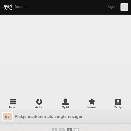
forum
log in
Index
Actief
MyAT
Nieuw
Reply
Plekje markeren als single reiziger
trv
1
2
3