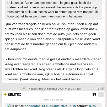
kruispunten. Als er dan een keer iets nie goed gaat, heeft dat
meteen invloed op mijn basisvaardigheden zoals de koppeling op
laten komen of ik kan ineens weer te abrupt op de rem trappen. Ik
hoop dat het beter wordt met meer routine in het rijden.
Qua voorrangsregels en kijken op kruispunten - toen ik op dat
punt was met rijles, ben ik er met fietsen op gaan letten dat ik
net zo keek als ik zou doen met de auto (mn fiets heeft geen
spiegels maar je kan doen alsof). Kruispunten die ik lastig vond
ben ik met de fiets naartoe gegaan om te kijken hoe anderen
het aanpakten.
Ik ben voor mn eerste theorie gezakt omdat ik meerdere vragen
kreeg over reageren als er een ambulance met sirenes en
zwaailichten aankomt. Nog steeds als ik ergens loop/fiets en er
komt een ambulance aan, kijk ik hoe de automobilisten het
oplossen. (Vaak klunzig. Maar als het werkt haha)
• donderdag 14 augustus 2025 @ 18:22 • 218
SEMTEX
Mevr. Hoe-die-nie
Op
donderdag 14 augustus 2025 18:15
schreef
Tele6