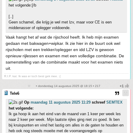
het volgende:[/b
[..]
Geen schamel, die krijg je wel met lzv, maar voor CE is een
middenasser of oplegger voldoende.
Vaak hangt het af wat de rijschool heeft. Ik heb mijn examen
gedaan met bakwagen+wipkar. Ik zie hier in de buurt ook wel
rijscholen met een trekker/oplegger en idd LZV is gewoon
opnieuw rijlessen en examen met een volledige combinatie. De
samenstelling van de combinatie maakt voor het examen niets
uit.
R.I.P. kat. Ik was er toch best gek mee. ;(
• donderdag 14 augustus 2025 @ 18:15 • 217
Tele6
Op
maandag 11 augustus 2025 11:29
schreef
SEMTEX
het volgende:
Ik ga hoop ik aan het eind van de maand van 1 keer per week les
naar 2 keer per week. Mijn laatste rijles ging niet zo goed. Ik ben
bij kruispunten en vind het lastig om alles in de gaten te houden en
heb ook nog steeds moeite met de voorrangsregels op