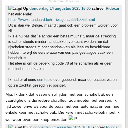
Zonder hoofdletter dus.
Op
donderdag 14 augustus 2025 16:05
schreef
Ridocar
het volgende:
https://www.standaard.be/(...)wagens/83610068.html
Dit is dan wel België, maar dit gaat ook een probleem worden voor
NL.
Ik zie nu pas dat 'ie achter een betaalmuur zit, maar de strekking
is dat er steeds minder handbakken verkocht worden, en dat
rijscholen steeds minder handbakken als lesauto beschikbaar
hebben, terwijl de eerste auto van een pas geslaagde vaak een
handbak is.
Het idee is om de beperking code 78 af te schaffen als er geen
medische noodzaak is.
Ik had er al eens
een topic
over geopend, maar de reacties waren
op z'n zachtst gezegd niet positief.
Mja. Ik denk dat lessen en afrijden met een schakelbak een
vaardigheid is die iedere chauffeur zou moeten beheersen. Ik
rijd zowel prive als voor de baas met een automaat en een heel
enkele keer met schakelbak. Die keren met schakelbak moet ik
wel weer even een knop omzetten
[b]Op
donderdag 14 augustus 2025 16:10
schreef
Ridocar