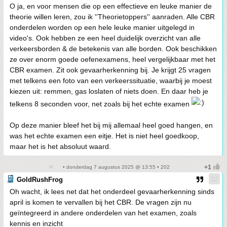
O ja, en voor mensen die op een effectieve en leuke manier de
theorie willen leren, zou ik ''Theorietoppers'' aanraden. Alle CBR
onderdelen worden op een hele leuke manier uitgelegd in
video's. Ook hebben ze een heel duidelijk overzicht van alle
verkeersborden & de betekenis van alle borden. Ook beschikken
ze over enorm goede oefenexamens, heel vergelijkbaar met het
CBR examen. Zit ook gevaarherkenning bij. Je krijgt 25 vragen
met telkens een foto van een verkeerssituatie, waarbij je moest
kiezen uit: remmen, gas loslaten of niets doen. En daar heb je
telkens 8 seconden voor, net zoals bij het echte examen
Op deze manier bleef het bij mij allemaal heel goed hangen, en
was het echte examen een eitje. Het is niet heel goedkoop,
maar het is het absoluut waard.
• donderdag 7 augustus 2025 @ 13:55 • 202
GoldRushFrog
Oh wacht, ik lees net dat het onderdeel gevaarherkenning sinds
april is komen te vervallen bij het CBR. De vragen zijn nu
geïntegreerd in andere onderdelen van het examen, zoals
kennis en inzicht