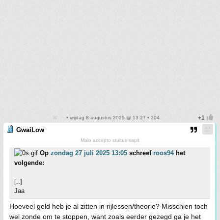
• vrijdag 8 augustus 2025 @ 13:27 • 204
GwaiLow
Malo accepto stultus sapit
Op
zondag 27 juli 2025 13:05
schreef
roos94
het
volgende:
[..]
Jaa
Hoeveel geld heb je al zitten in rijlessen/theorie? Misschien toch
wel zonde om te stoppen, want zoals eerder gezegd ga je het