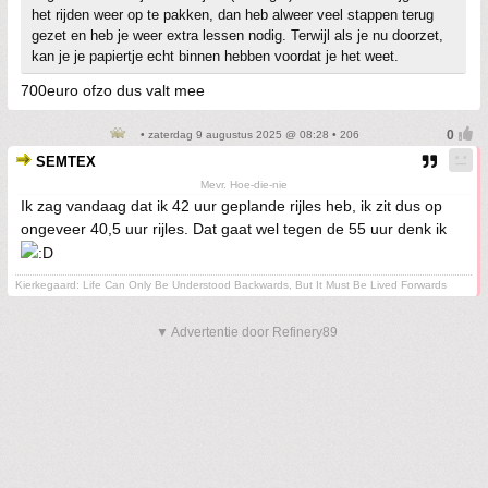
het rijden weer op te pakken, dan heb alweer veel stappen terug
gezet en heb je weer extra lessen nodig. Terwijl als je nu doorzet,
kan je je papiertje echt binnen hebben voordat je het weet.
700euro ofzo dus valt mee
• zaterdag 9 augustus 2025 @ 08:28 • 206
SEMTEX
Mevr. Hoe-die-nie
Ik zag vandaag dat ik 42 uur geplande rijles heb, ik zit dus op
ongeveer 40,5 uur rijles. Dat gaat wel tegen de 55 uur denk ik
Kierkegaard: Life Can Only Be Understood Backwards, But It Must Be Lived Forwards
▼ Advertentie door Refinery89