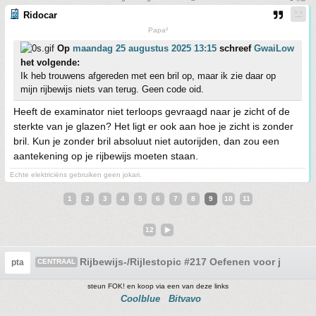
Ridocar
Papa²
Op
maandag 25 augustus 2025 13:15
schreef
GwaiLow
het volgende:
Ik heb trouwens afgereden met een bril op, maar ik zie daar op
mijn rijbewijs niets van terug. Geen code oid.
Heeft de examinator niet terloops gevraagd naar je zicht of de
sterkte van je glazen? Het ligt er ook aan hoe je zicht is zonder
bril. Kun je zonder bril absoluut niet autorijden, dan zou een
aantekening op je rijbewijs moeten staan.
Echte elektriciëns gebruiken geen jokari.
1
2
3
4
5
6
7
8
9
10
11
12
Rijbewijs-/Rijlestopic #217 Oefenen voor je theor
pta
CENTRAAL
steun FOK! en koop via een van deze links
Coolblue
Bitvavo