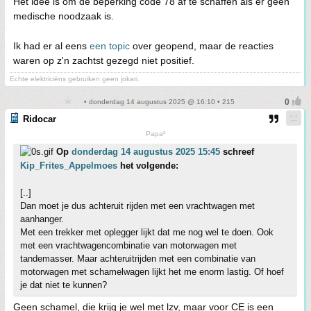
Het idee is om de beperking code 78 af te schaffen als er geen
medische noodzaak is.
Ik had er al eens
een topic
over geopend, maar de reacties
waren op z'n zachtst gezegd niet positief.
Echte elektriciëns gebruiken geen jokari.
• donderdag 14 augustus 2025 @ 16:10 • 215
Ridocar
Papa²
Op
donderdag 14 augustus 2025 15:45
schreef
Kip_Frites_Appelmoes
het volgende:
[..]
Dan moet je dus achteruit rijden met een vrachtwagen met
aanhanger.
Met een trekker met oplegger lijkt dat me nog wel te doen. Ook
met een vrachtwagencombinatie van motorwagen met
tandemasser. Maar achteruitrijden met een combinatie van
motorwagen met schamelwagen lijkt het me enorm lastig. Of hoef
je dat niet te kunnen?
Geen schamel, die krijg je wel met lzv, maar voor CE is een