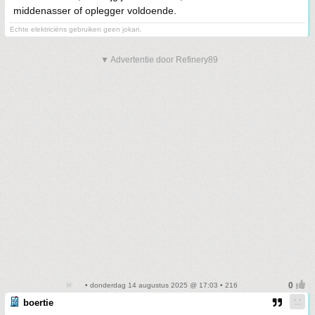
middenasser of oplegger voldoende.
Echte elektriciëns gebruiken geen jokari.
▼ Advertentie door Refinery89
• donderdag 14 augustus 2025 @ 17:03 • 216
boertie