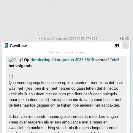
• vrijdag 15 augustus 2025 @ 01:57 • 222
GwaiLow
Malo accepto stultus sapit
Op
donderdag 14 augustus 2025 18:15
schreef
Tele6
het volgende:
[..]
Qua voorrangsregels en kijken op kruispunten - toen ik op dat punt
was met rijles, ben ik er met fietsen op gaan letten dat ik net zo
keek als ik zou doen met de auto (mn fiets heeft geen spiegels
maar je kan doen alsof). Kruispunten die ik lastig vond ben ik met
de fiets naartoe gegaan om te kijken hoe anderen het aanpakten.
Ik ben voor mn eerste theorie gezakt omdat ik meerdere vragen
kreeg over reageren als er een ambulance met sirenes en
zwaailichten aankomt. Nog steeds als ik ergens loop/fiets en er