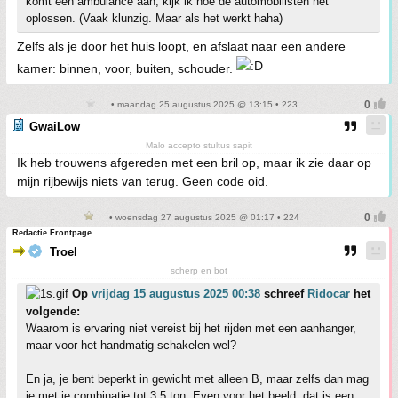
komt een ambulance aan, kijk ik hoe de automobilisten het
oplossen. (Vaak klunzig. Maar als het werkt haha)
Zelfs als je door het huis loopt, en afslaat naar een andere
kamer: binnen, voor, buiten, schouder.
• maandag 25 augustus 2025 @ 13:15 • 223
GwaiLow
Malo accepto stultus sapit
Ik heb trouwens afgereden met een bril op, maar ik zie daar op
mijn rijbewijs niets van terug. Geen code oid.
• woensdag 27 augustus 2025 @ 01:17 • 224
Redactie Frontpage
Troel
scherp en bot
Op
vrijdag 15 augustus 2025 00:38
schreef
Ridocar
het
volgende:
Waarom is ervaring niet vereist bij het rijden met een aanhanger,
maar voor het handmatig schakelen wel?
En ja, je bent beperkt in gewicht met alleen B, maar zelfs dan mag
je met je combinatie tot 3,5 ton. Even voor het beeld, dat is een