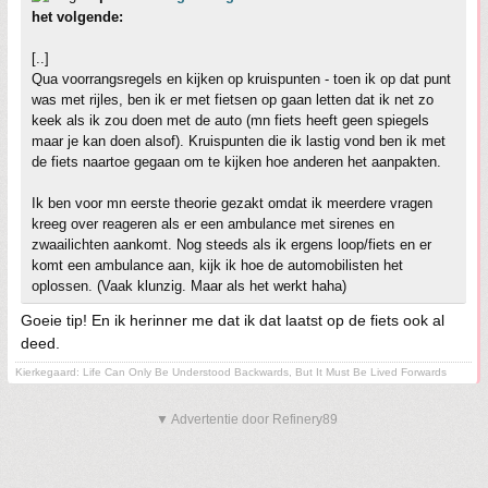
het volgende:
[..]
Qua voorrangsregels en kijken op kruispunten - toen ik op dat punt
was met rijles, ben ik er met fietsen op gaan letten dat ik net zo
keek als ik zou doen met de auto (mn fiets heeft geen spiegels
maar je kan doen alsof). Kruispunten die ik lastig vond ben ik met
de fiets naartoe gegaan om te kijken hoe anderen het aanpakten.
Ik ben voor mn eerste theorie gezakt omdat ik meerdere vragen
kreeg over reageren als er een ambulance met sirenes en
zwaailichten aankomt. Nog steeds als ik ergens loop/fiets en er
komt een ambulance aan, kijk ik hoe de automobilisten het
oplossen. (Vaak klunzig. Maar als het werkt haha)
Goeie tip! En ik herinner me dat ik dat laatst op de fiets ook al
deed.
Kierkegaard: Life Can Only Be Understood Backwards, But It Must Be Lived Forwards
▼ Advertentie door Refinery89