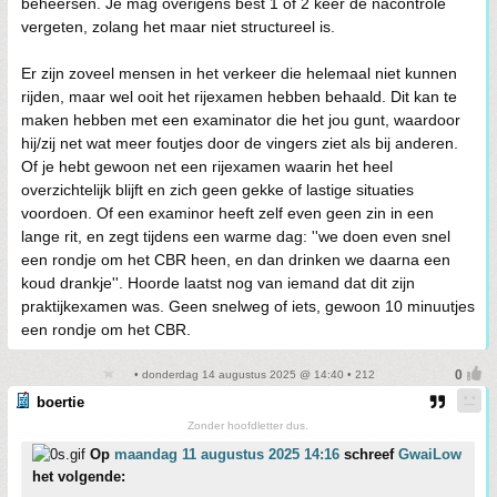
beheersen. Je mag overigens best 1 of 2 keer de nacontrole
vergeten, zolang het maar niet structureel is.
Er zijn zoveel mensen in het verkeer die helemaal niet kunnen
rijden, maar wel ooit het rijexamen hebben behaald. Dit kan te
maken hebben met een examinator die het jou gunt, waardoor
hij/zij net wat meer foutjes door de vingers ziet als bij anderen.
Of je hebt gewoon net een rijexamen waarin het heel
overzichtelijk blijft en zich geen gekke of lastige situaties
voordoen. Of een examinor heeft zelf even geen zin in een
lange rit, en zegt tijdens een warme dag: ''we doen even snel
een rondje om het CBR heen, en dan drinken we daarna een
koud drankje''. Hoorde laatst nog van iemand dat dit zijn
praktijkexamen was. Geen snelweg of iets, gewoon 10 minuutjes
een rondje om het CBR.
• donderdag 14 augustus 2025 @ 14:40 • 212
boertie
Zonder hoofdletter dus.
Op
maandag 11 augustus 2025 14:16
schreef
GwaiLow
het volgende: