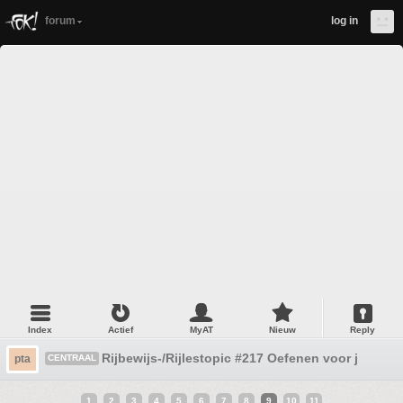
forum
log in
Index
Actief
MyAT
Nieuw
Reply
Rijbewijs-/Rijlestopic #217 Oefenen voor je theor
pta
CENTRAAL
1
2
3
4
5
6
7
8
9
10
11