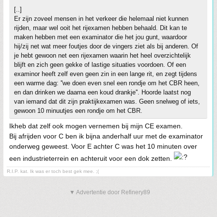
[..]
Er zijn zoveel mensen in het verkeer die helemaal niet kunnen
rijden, maar wel ooit het rijexamen hebben behaald. Dit kan te
maken hebben met een examinator die het jou gunt, waardoor
hij/zij net wat meer foutjes door de vingers ziet als bij anderen. Of
je hebt gewoon net een rijexamen waarin het heel overzichtelijk
blijft en zich geen gekke of lastige situaties voordoen. Of een
examinor heeft zelf even geen zin in een lange rit, en zegt tijdens
een warme dag: ''we doen even snel een rondje om het CBR heen,
en dan drinken we daarna een koud drankje''. Hoorde laatst nog
van iemand dat dit zijn praktijkexamen was. Geen snelweg of iets,
gewoon 10 minuutjes een rondje om het CBR.
Ikheb dat zelf ook mogen vernemen bij mijn CE examen.
Bij afrijden voor C ben ik bijna anderhalf uur met de examinator
onderweg geweest. Voor E achter C was het 10 minuten over
een industrieterrein en achteruit voor een dok zetten.
R.I.P. kat. Ik was er toch best gek mee. ;(
▼ Advertentie door Refinery89