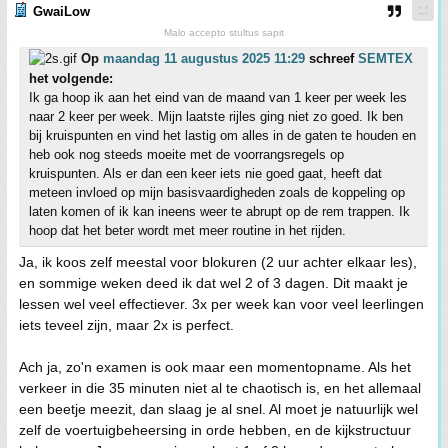
GwaiLow
Malo accepto stultus sapit
Op
maandag 11 augustus 2025 11:29
schreef
SEMTEX
het volgende:
Ik ga hoop ik aan het eind van de maand van 1 keer per week les
naar 2 keer per week. Mijn laatste rijles ging niet zo goed. Ik ben
bij kruispunten en vind het lastig om alles in de gaten te houden en
heb ook nog steeds moeite met de voorrangsregels op
kruispunten. Als er dan een keer iets nie goed gaat, heeft dat
meteen invloed op mijn basisvaardigheden zoals de koppeling op
laten komen of ik kan ineens weer te abrupt op de rem trappen. Ik
hoop dat het beter wordt met meer routine in het rijden.
Ja, ik koos zelf meestal voor blokuren (2 uur achter elkaar les),
en sommige weken deed ik dat wel 2 of 3 dagen. Dit maakt je
lessen wel veel effectiever. 3x per week kan voor veel leerlingen
iets teveel zijn, maar 2x is perfect.
Ach ja, zo'n examen is ook maar een momentopname. Als het
verkeer in die 35 minuten niet al te chaotisch is, en het allemaal
een beetje meezit, dan slaag je al snel. Al moet je natuurlijk wel
zelf de voertuigbeheersing in orde hebben, en de kijkstructuur