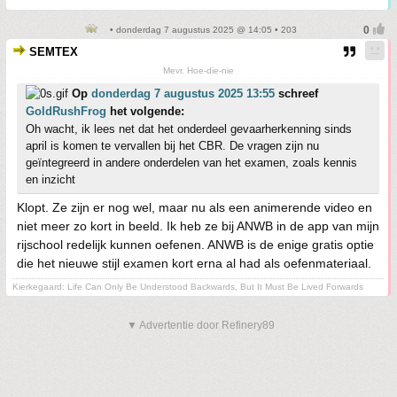
• donderdag 7 augustus 2025 @ 14:05 • 203
SEMTEX
Mevr. Hoe-die-nie
Op
donderdag 7 augustus 2025 13:55
schreef
GoldRushFrog
het volgende:
Oh wacht, ik lees net dat het onderdeel gevaarherkenning sinds
april is komen te vervallen bij het CBR. De vragen zijn nu
geïntegreerd in andere onderdelen van het examen, zoals kennis
en inzicht
Klopt. Ze zijn er nog wel, maar nu als een animerende video en
niet meer zo kort in beeld. Ik heb ze bij ANWB in de app van mijn
rijschool redelijk kunnen oefenen. ANWB is de enige gratis optie
die het nieuwe stijl examen kort erna al had als oefenmateriaal.
Kierkegaard: Life Can Only Be Understood Backwards, But It Must Be Lived Forwards
▼ Advertentie door Refinery89