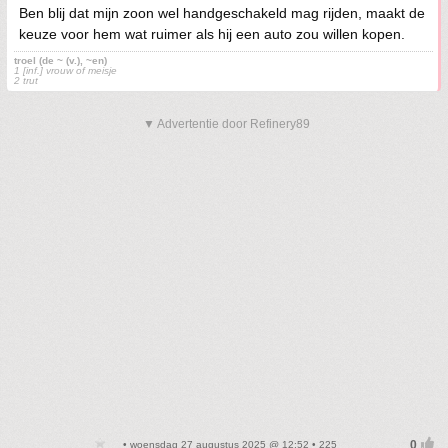
Ben blij dat mijn zoon wel handgeschakeld mag rijden, maakt de
keuze voor hem wat ruimer als hij een auto zou willen kopen.
troel (de ~ (v.), ~en)
1 [inf.] vrouw of meisje
2 trut
▼ Advertentie door Refinery89
• woensdag 27 augustus 2025 @ 12:52 • 225