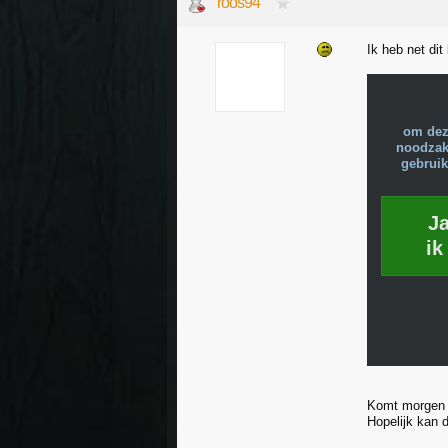
roos94
Ik heb net dit
om dez
noodzake
gebruik
J
ik
Komt morgen 
Hopelijk kan d