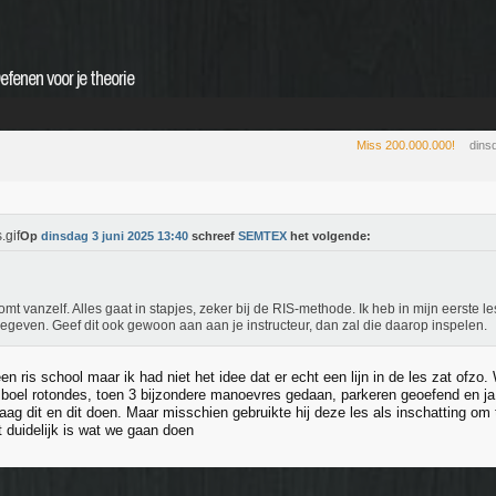
efenen voor je theorie
Miss 200.000.000!
dins
Op
dinsdag 3 juni 2025 13:40
schreef
SEMTEX
het volgende:
omt vanzelf. Alles gaat in stapjes, zeker bij de RIS-methode. Ik heb in mijn eerste l
egeven. Geef dit ook gewoon aan aan je instructeur, dan zal die daarop inspelen.
 een ris school maar ik had niet het idee dat er echt een lijn in de les zat ofz
 boel rotondes, toen 3 bijzondere manoevres gedaan, parkeren geoefend en ja d
g dit en dit doen. Maar misschien gebruikte hij deze les als inschatting om t
et duidelijk is wat we gaan doen