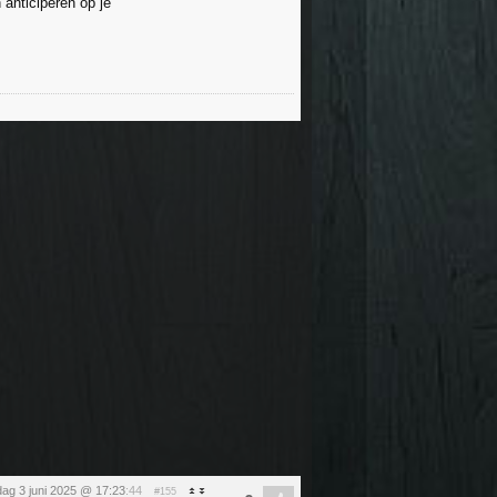
anticiperen op je
dag 3 juni 2025 @ 17:23
:44
#155