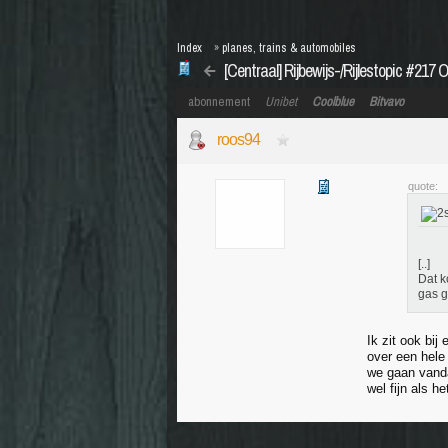
Index
»
planes, trains & automobiles
[Centraal] Rijbewijs-/Rijlestopic #217 O
abonnement
Unibet
Coolblue
Bitvavo
roos94
quote:
[..]
Dat k
gas g
Ik zit ook bij
over een hele
we gaan vandaa
wel fijn als h