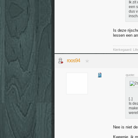
Ik zi
een s
dus v
insch
Is deze rijsch
lessen een an
Kierkegaard: Li
roos94
quote:
[..]
Is de
maken
werel
Nee is niet de
Kweenie, ik m