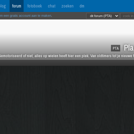
log
forum
fotoboek
chat
zoeken
dm
om een gratis account aan te maken
.
Pla
PTA
emotoriseerd of niet, alles op wielen heeft hier een plek. Van oldtimers tot je nieuwe 