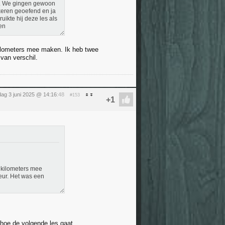
ofzo. We gingen gewoon
keren geoefend en ja
uikte hij deze les als
oen
l kilometers mee maken. Ik heb twee
van verschil.
dag 3 juni 2025 @ 14:16
:48
#153
l kilometers mee
eur. Het was een
 hoe de volgende les gaat