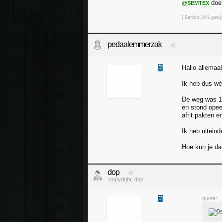
doet
@SEMTEX
[ Bericht 16% gewi
pedaalemmerzak
Hallo allemaal
Ik heb dus wél
De weg was 11
en stond opee
afrit pakten e
Ik heb uiteind
Hoe kun je da
dop
:copyright: dop
quote: