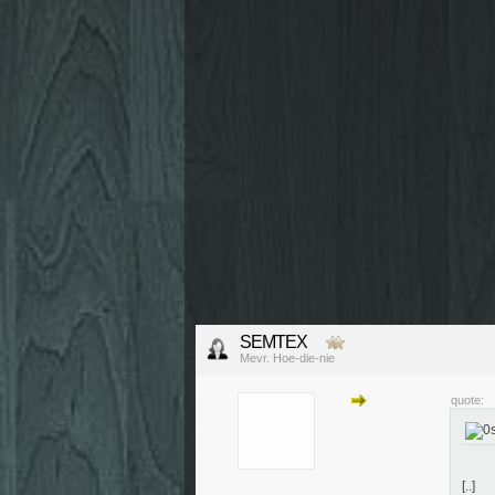
SEMTEX
Mevr. Hoe-die-nie
quote:
[..]