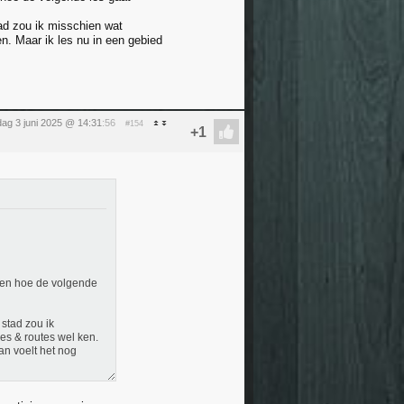
tad zou ik misschien wat
en. Maar ik les nu in een gebied
dag 3 juni 2025 @ 14:31
:56
#154
jken hoe de volgende
 stad zou ik
jes & routes wel ken.
an voelt het nog