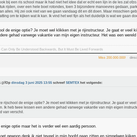
t ook bij een ris school maar ik had niet het idee dat er echt een lijn in de les zat 
tuk rijden, over een hele boel rotondes, toen 3 bijzondere manoevres gedaan, par
an alles. Hij zei ook niet van we gaan vandaag dit en dit doen. Maar misschien gebr
atting om te kijken wat ik kan. Ik vind het wel fijn als het duidelijk is wat we gaan d
ool de enige optie? Je moet wel klikken met je rijinstructeur. Je gaat er vee
dere gehad vanwege vakantie van mijn eigen instructeur. Het was een wereld 
fe Can Only Be Understood Backwards, But It Must Be Lived Forwards
Miss 200.000.000!
dins
Op
dinsdag 3 juni 2025 13:55
schreef
SEMTEX
het volgende:
ze rijschool de enige optie? Je moet wel klikken met je rijinstructeur. Je gaat er vee
. Ik heb twee lessen een andere gehad vanwege vakantie van mijn eigen instruct
d van verschil.
 enige optie maar het is verder wel een aardig persoon.
oet gewoon denk ik niet teveel in mijn hoofd gaan zitten en simpelweg kijken