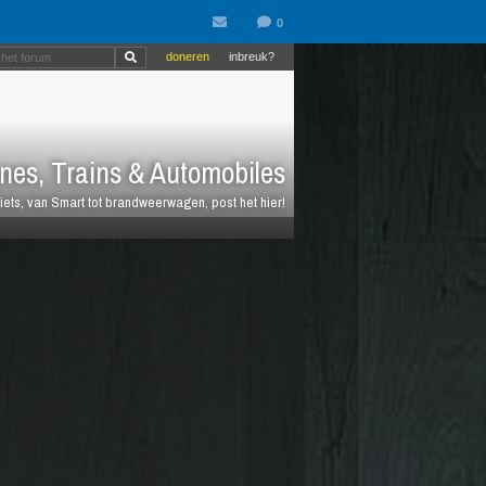
doneren
inbreuk?
nes, Trains & Automobiles
fiets, van Smart tot brandweerwagen, post het hier!