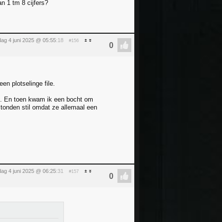
n 1 tm 8 cijfers?
ag 4 juni 2025 @ 05:55
:18
#156
en plotselinge file.
s. En toen kwam ik een bocht om
stonden stil omdat ze allemaal een
ag 4 juni 2025 @ 06:25
:31
#157