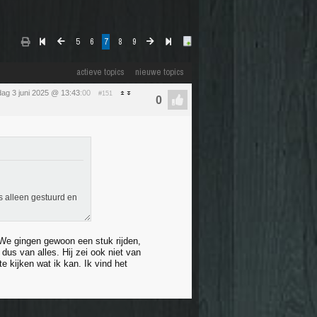
5
6
7
8
9
actieve topics
nieuwe topics
dag 3 juni 2025 @ 13:43
:00
#151
es alleen gestuurd en
o. We gingen gewoon een stuk rijden,
us van alles. Hij zei ook niet van
e kijken wat ik kan. Ik vind het