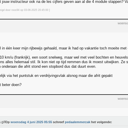
 jouw instructeur ook na de les cijfers geven aan al die 4 module stappen? Va
jzigd door roos94 op 03-06-2025 20:45
:00
]
woensd
 in één keer mijn rijbewijs gehaald, maar ik had op vakantie toch moeite met e
0 km/u (frankrijk), een soort snelweg, maar wel met veel bochten en heuvel
ns alles helemaal stil. Ik kon niet op tijd remmen dus ik moest uitwijken. Ze 
n onderaan die afrit stond een stopbord dus dat duurt even.
elijk via het puntstuk en verdrijvingsvlak alsnog maar die afrit gepakt
t beter doen?
woensd
Op
woensdag 4 juni 2025 05:55
schreef
pedaalemmerzak
het volgende: