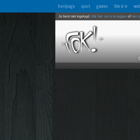
frontpage
sport
games
film & tv
web
Je bent niet ingelogd.
Klik hier om in te loggen
of
hier 
G