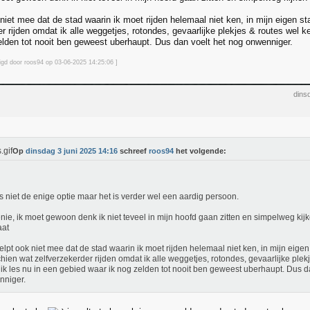
niet mee dat de stad waarin ik moet rijden helemaal niet ken, in mijn eigen s
r rijden omdat ik alle weggetjes, rotondes, gevaarlijke plekjes & routes wel k
elden tot nooit ben geweest uberhaupt. Dus dan voelt het nog onwenniger.
zigd door roos94 op 03-06-2025 14:25
:06
]
dins
Op
dinsdag 3 juni 2025 14:16
schreef
roos94
het volgende:
s niet de enige optie maar het is verder wel een aardig persoon.
ie, ik moet gewoon denk ik niet teveel in mijn hoofd gaan zitten en simpelweg ki
aat
elpt ook niet mee dat de stad waarin ik moet rijden helemaal niet ken, in mijn eigen
hien wat zelfverzekerder rijden omdat ik alle weggetjes, rotondes, gevaarlijke plek
ik les nu in een gebied waar ik nog zelden tot nooit ben geweest uberhaupt. Dus d
nniger.