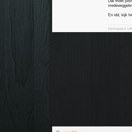
Dat moet juis
medeweggebrui
En idd, kijk 
Kierkegaard: Li