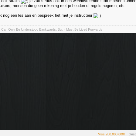
t ook straks
je zult straks ook in een wereldvreemde stad moeten kunnen 
kers, mensen die geen rekening met je houden of regels negeren, etc.
het nog een les aan en bespreek het met je instructeur
fe Can Only Be Understood Backwards, But It Must Be Lived Forwards
Miss 200.000.000!
dins