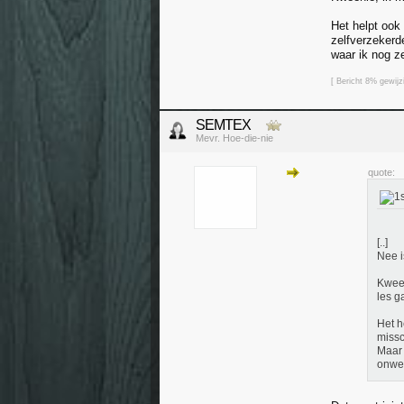
Het helpt ook 
zelfverzekerde
waar ik nog z
[ Bericht 8% gewij
SEMTEX
Mevr. Hoe-die-nie
quote:
[..]
Nee i
Kween
les g
Het h
missc
Maar 
onwe