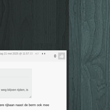
ag 21 mei 2025 @ 11:57
:33
#27
weg blijven rijden, is
re rijbaan naast de berm ook mee