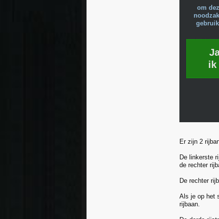
om dez
noodzake
gebruik
J
ik
Er zijn 2 rijba
De linkerste 
de rechter rij
De rechter rij
Als je op het 
rijbaan.