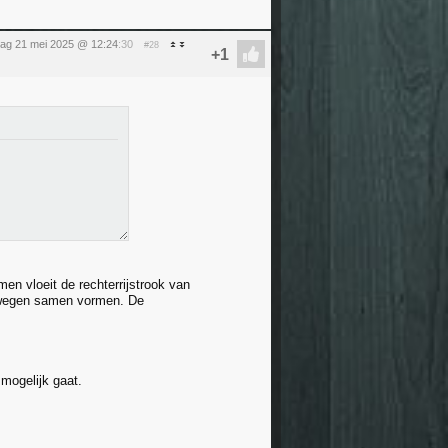
ag 21 mei 2025 @ 12:24
:30
#28
en vloeit de rechterrijstrook van
ee wegen samen vormen. De
 mogelijk gaat.