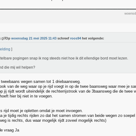
woensd
Op
woensdag 21 mei 2025 11:43
schreef
roos94
het volgende:
elding
]
telbare pogingen snap ik nog steeds niet hoe ik dit ellendige bord moet lezen.
d die mij wil helpen?
2 tweebaans wegen samen tot 1 driebaansweg.
strook van de weg waar op je rijd voegt in op de twee baansweg waar mee je sam
p jij rijdt wordt uiteindelijk de rechterrijstrook van de 3baansweg die de tw
hoeft hier bij niet in te voegen.
ks rijd moet je opletten omdat je moet invoegen.
ga je tijdig rechts rijden zo dat het samen stromen van beide wegen zo soepel
weg is rechts, dus waar mogelijk rijdt zoveel mogelijk rechts)
de vraag Ja