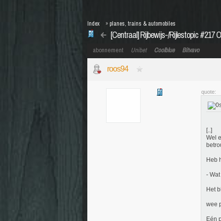
Index
»
planes, trains & automobiles
[Centraal] Rijbewijs-/Rijlestopic #217 O
abonnement
Unibet
Coolblue
Bitvavo
roos94
quote:
[..]
Wel e
betro
Heb 
- Wat
Het b
wee p
Eén p