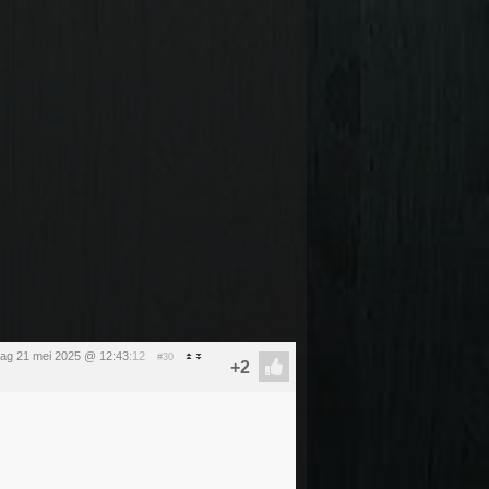
ag 21 mei 2025 @ 12:43
:12
#30