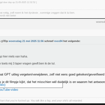
zigd door dop op 21-05-2025 12:32
:52
]
at rottig, zelf noem ik het dyslexie , sommige zeggen dat ik lui ben.
wordt niet beter
woensd
Op
woensdag 21 mei 2025 11:56
schreef
roos94
het volgende:
ap hier niets van haha.
e toets mij 3 taper vragen geeft ben ik de lul.
at GPT uitleg vergeten/verwijderen, zelf niet eens goed gekeken/geverifieerd
s je dit filmpje kijkt, dat het misschien wél duidelijk is en waarom het antwoord
deo)
YouTube-video
hart that you're fucked up. You talk like a fag, and your shit's all retarded.