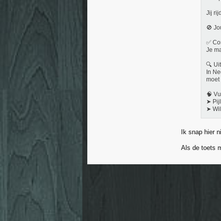
Jij ri
🚫 Jo
✅ Cor
Je ma
🔍 Uit
In Ne
moet 
🧠 Vu
➤ Pij
➤ Wil
Ik snap hier n
Als de toets m