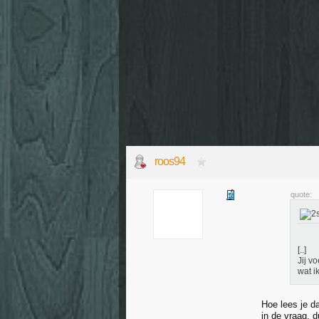
roos94
quote:
[..]
Jij v
wat i
Hoe lees je d
in de vraag, d