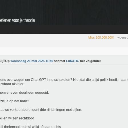
efenen voor je theorie
Miss 200.000.000!
woensd
Op
woensdag 21 mei 2025 11:49
schreef
LuNaTiC
het volgende:
ens overwogen om Chat GPT in te schakelen? Niet dat die altijd gelijk heeft, maar 
uwbaar als hier.
hem er even doorheen gegooid:
 zie je op het bord?
lauwe verkeersbord toont drie rijrichtingen met pijlen:
ijlen wijzen rechtdoor
ijl (helemaal rechts) wijkt af naar rechts