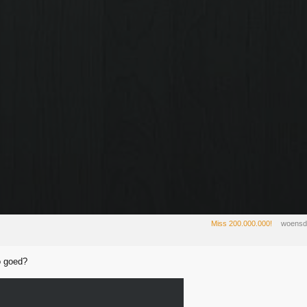
Miss 200.000.000!
woensd
o goed?