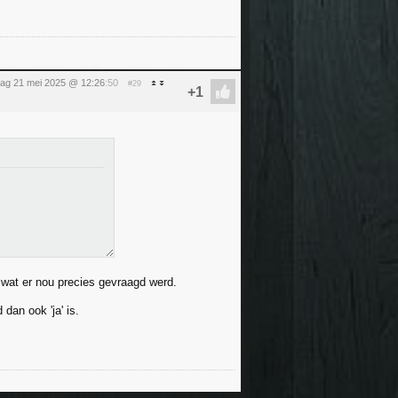
ag 21 mei 2025 @ 12:26
:50
#29
 wat er nou precies gevraagd werd.
 dan ook 'ja' is.