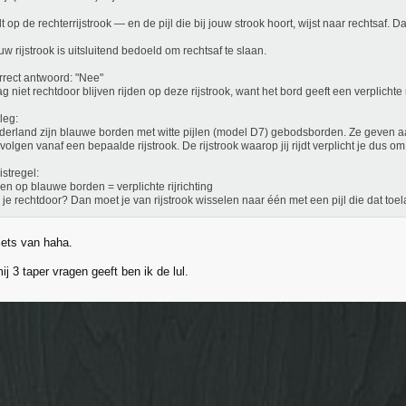
jdt op de rechterrijstrook — en de pijl die bij jouw strook hoort, wijst naar rechtsaf. D
uw rijstrook is uitsluitend bedoeld om rechtsaf te slaan.
rect antwoord: "Nee"
g niet rechtdoor blijven rijden op deze rijstrook, want het bord geeft een verplichte r
leg:
derland zijn blauwe borden met witte pijlen (model D7) gebodsborden. Ze geven aa
volgen vanaf een bepaalde rijstrook. De rijstrook waarop jij rijdt verplicht je dus om
istregel:
len op blauwe borden = verplichte rijrichting
 je rechtdoor? Dan moet je van rijstrook wisselen naar één met een pijl die dat toel
iets van haha.
ij 3 taper vragen geeft ben ik de lul.