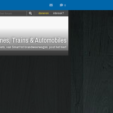
doneren
inbreuk?
nes, Trains & Automobiles
fiets, van Smart tot brandweerwagen, post het hier!