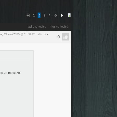
1
2
3
4
actieve topics
nieuwe topics
ag 21 mei 2025 @ 11:56
:42
#26
op zn minst zo