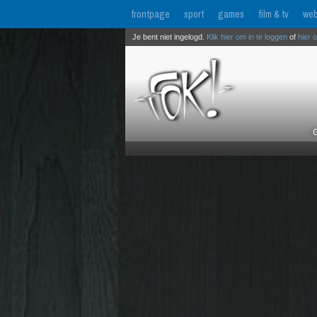
frontpage
sport
games
film & tv
web
Je bent niet ingelogd.
Klik hier om in te loggen
of
hier 
G