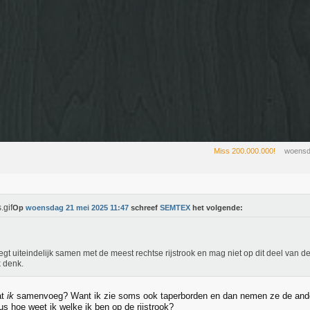
Miss 200.000.000!
woensd
Op
woensdag 21 mei 2025 11:47
schreef
SEMTEX
het volgende:
oegt uiteindelijk samen met de meest rechtse rijstrook en mag niet op dit deel van de 
k denk.
at
ik
samenvoeg? Want ik zie soms ook taperborden en dan nemen ze de ande
us hoe weet ik welke ik ben op de rijstrook?