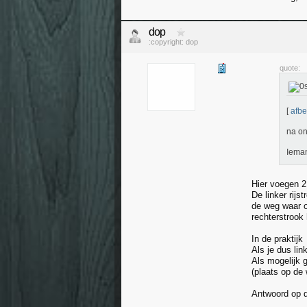
dop
:copyright: dop
quote:
[
afbe
na on
Ieman
Hier voegen 
De linker rij
de weg waar o
rechterstrook 
In de praktijk
Als je dus lin
Als mogelijk 
(plaats op de 
Antwoord op 