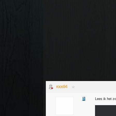
roos94
Lees ik het z