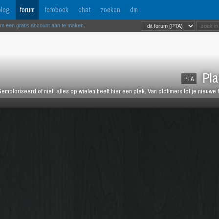
log
forum
fotoboek
chat
zoeken
dm
om een gratis account aan te maken
.
Pla
PTA
emotoriseerd of niet, alles op wielen heeft hier een plek. Van oldtimers tot je nieuwe 