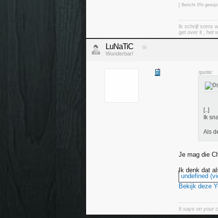
[ Bericht 0% gewij
Ik schrijf soms w
get over it , het 
LuNaTiC
Wunderbar!
quote:
[..]
Ik sn
Als d
Je mag die Ch
Ik denk dat al
undefined (vi
Bekijk deze 
It says on your c