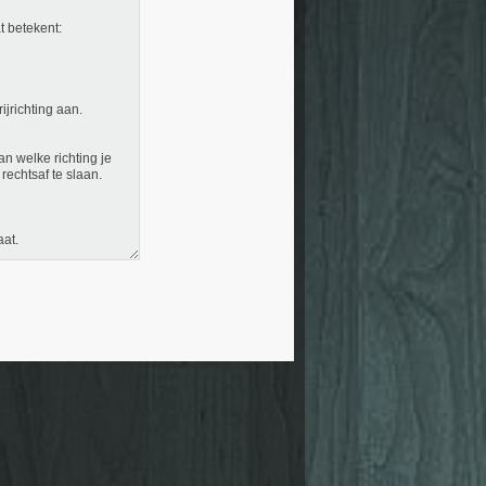
at betekent:
ijrichting aan.
n welke richting je
 rechtsaf te slaan.
aat.