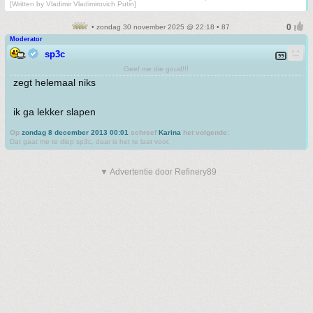
[Written by Vladimir Vladimirovich Putin]
• zondag 30 november 2025 @ 22:18 • 87
Moderator
sp3c
Geef me die goud!!!
zegt helemaal niks
ik ga lekker slapen
Op
zondag 8 december 2013 00:01
schreef
Karina
het volgende:
Dat gaat me te diep sp3c, daar is het te laat voor.
▼ Advertentie door Refinery89