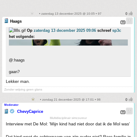
• zaterdag 13 december 2025 @ 10:05 • 97
Haags
Op
zaterdag 13 december 2025 09:06
schreef
sp3c
het volgende:
@:haags
gaan?
Lekker man.
Zonder wrijving geen glans
• zondag 21 december 2025 @ 17:01 • 98
Moderator
ChevyCaprice
Multidisciplinair simcoureur
Interview met De Mol: 'Mijn kind had niet door dat ik de Mol was'
Dat kind weet de achternaam van zijn ouder niet? Rare familie in