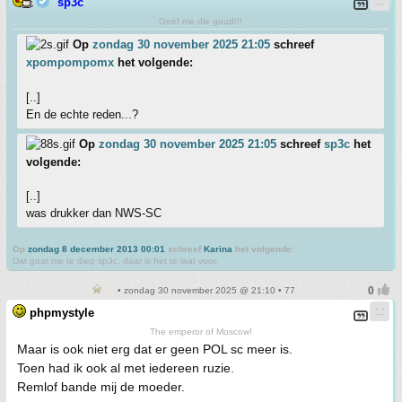
sp3c
Geef me die goud!!!
Op
zondag 30 november 2025 21:05
schreef
xpompompomx
het volgende:
[..]
En de echte reden...?
Op
zondag 30 november 2025 21:05
schreef
sp3c
het
volgende:
[..]
was drukker dan NWS-SC
Op
zondag 8 december 2013 00:01
schreef
Karina
het volgende:
Dat gaat me te diep sp3c, daar is het te laat voor.
• zondag 30 november 2025 @ 21:10 • 77
phpmystyle
The emperor of Moscow!
Maar is ook niet erg dat er geen POL sc meer is.
Toen had ik ook al met iedereen ruzie.
Remlof bande mij de moeder.