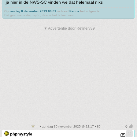
ja hier in de NWS-SC vinden we dat helemaal niks
Op
zondag 8 december 2013 00:01
schreef
Karina
het volgende:
Dat gaat me te diep sp3c, daar is het te laat voor.
▼ Advertentie door Refinery89
• zondag 30 november 2025 @ 22:17 • 85
phpmystyle