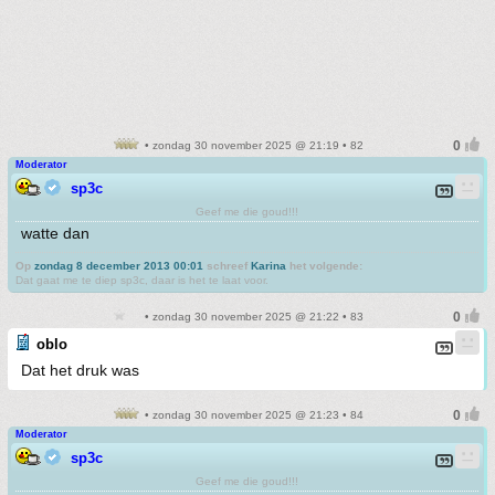
• zondag 30 november 2025 @ 21:19 • 82
Moderator
sp3c
Geef me die goud!!!
watte dan
Op
zondag 8 december 2013 00:01
schreef
Karina
het volgende:
Dat gaat me te diep sp3c, daar is het te laat voor.
• zondag 30 november 2025 @ 21:22 • 83
oblo
Dat het druk was
• zondag 30 november 2025 @ 21:23 • 84
Moderator
sp3c
Geef me die goud!!!