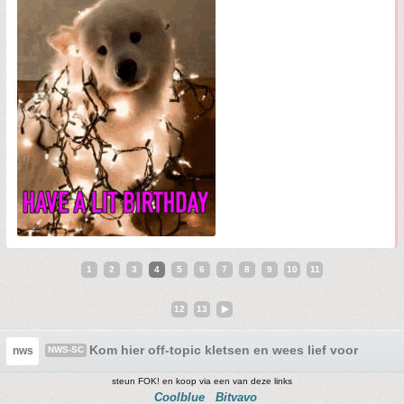
1
2
3
4
5
6
7
8
9
10
11
12
13
Kom hier off-topic kletsen en wees lief voor God-
nws
NWS-SC
steun FOK! en koop via een van deze links
Coolblue
Bitvavo