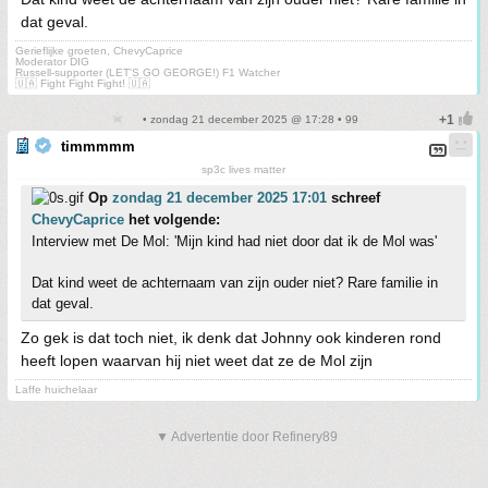
dat geval.
Gerieflijke groeten, ChevyCaprice
Moderator DIG
Russell-supporter (LET'S GO GEORGE!) F1 Watcher
🇺🇦 Fight Fight Fight! 🇺🇦
• zondag 21 december 2025 @ 17:28 • 99
timmmmm
sp3c lives matter
Op
zondag 21 december 2025 17:01
schreef
ChevyCaprice
het volgende:
Interview met De Mol: 'Mijn kind had niet door dat ik de Mol was'
Dat kind weet de achternaam van zijn ouder niet? Rare familie in
dat geval.
Zo gek is dat toch niet, ik denk dat Johnny ook kinderen rond
heeft lopen waarvan hij niet weet dat ze de Mol zijn
Laffe huichelaar
▼ Advertentie door Refinery89