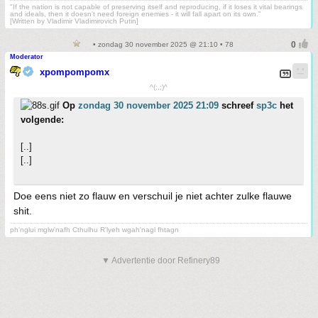
"If the nation is not capable of preserving itself and reproducing, if it loses it vital bearings
and ideals, then it doesn't need foreign enemies - it will fall apart on its own."
[Written by Vladimir Vladimirovich Putin]
• zondag 30 november 2025 @ 21:10 • 78
Moderator
xpompompomx
^(;,;)^
Op
zondag 30 november 2025 21:09
schreef
sp3c
het
volgende:
[..]
[..]
Doe eens niet zo flauw en verschuil je niet achter zulke flauwe
shit.
ph'nglui mglw'nafh Cthulhu R'lyeh wgah'nagl fhtagn
▼ Advertentie door Refinery89