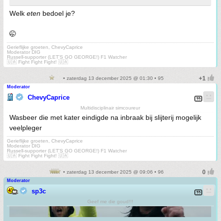
Welk
eten
bedoel je?
🤭
Gerieflijke groeten, ChevyCaprice
Moderator DIG
Russell-supporter (LET'S GO GEORGE!) F1 Watcher
🇺🇦 Fight Fight Fight! 🇺🇦
• zaterdag 13 december 2025 @ 01:30 • 95
Moderator
ChevyCaprice
Multidisciplinair simcoureur
Wasbeer die met kater eindigde na inbraak bij slijterij mogelijk
veelpleger
Gerieflijke groeten, ChevyCaprice
Moderator DIG
Russell-supporter (LET'S GO GEORGE!) F1 Watcher
🇺🇦 Fight Fight Fight! 🇺🇦
• zaterdag 13 december 2025 @ 09:06 • 96
Moderator
sp3c
Geef me die goud!!!