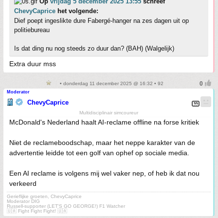
Op
vrijdag 5 december 2025 13:55
schreef
ChevyCaprice
het volgende:
Dief poept ingeslikte dure Fabergé-hanger na zes dagen uit op
politiebureau
Is dat ding nu nog steeds zo duur dan? (BAH) (Walgelijk)
Extra duur mss
• donderdag 11 december 2025 @ 16:32 • 92
Moderator
ChevyCaprice
Multidisciplinair simcoureur
McDonald's Nederland haalt AI-reclame offline na forse kritiek
Niet de reclameboodschap, maar het neppe karakter van de
advertentie leidde tot een golf van ophef op sociale media.
Een AI reclame is volgens mij wel vaker nep, of heb ik dat nou
verkeerd
Gerieflijke groeten, ChevyCaprice
Moderator DIG
Russell-supporter (LET'S GO GEORGE!) F1 Watcher
🇺🇦 Fight Fight Fight! 🇺🇦