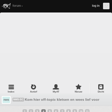
forum
log in
Index
Actief
MyAT
Nieuw
Dicht
Kom hier off-topic kletsen en wees lief voor God-
nws
NWS-SC
1
2
3
4
5
6
7
8
9
10
11