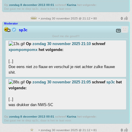
Op
zondag 8 december 2013 00:01
schreef
Karina
het volgende:
Dat gaat me te diep sp3c, daar is het te laat voor.
• zondag 30 november 2025 @ 21:12 • 80
Moderator
sp3c
Geef me die goud!!!
Op
zondag 30 november 2025 21:10
schreef
xpompompomx
het volgende:
[..]
Doe eens niet zo flauw en verschuil je niet achter zulke flauwe
shit.
Op
zondag 30 november 2025 21:05
schreef
sp3c
het
volgende:
[..]
was drukker dan NWS-SC
Op
zondag 8 december 2013 00:01
schreef
Karina
het volgende:
Dat gaat me te diep sp3c, daar is het te laat voor.
• zondag 30 november 2025 @ 21:12 • 81