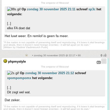
The emperor of Moscow!
Op
zondag 30 november 2025 21:11
schreef
sp3c
het
volgende:
[..]
elke FA doet dat
Het luwt weer. En remlof is geen fa meer.
"If the nation is not capable of preserving itself and reproducing, if it loses it vital bearings
and ideals, then it doesn't need foreign enemies - it will fall apart on its own."
[Written by Vladimir Vladimirovich Putin]
• zondag 30 november 2025 @ 22:17 • 86
phpmystyle
The emperor of Moscow!
Op
zondag 30 november 2025 21:12
schreef
xpompompomx
het volgende:
[..]
Dit zegt wel wat.
Dat zeker.
"If the nation is not capable of preserving itself and reproducing, if it loses it vital bearings
and ideals, then it doesn't need foreign enemies - it will fall apart on its own."