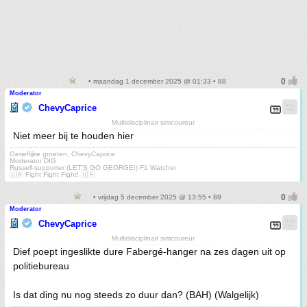
• maandag 1 december 2025 @ 01:33 • 88
Moderator
ChevyCaprice
Multidisciplinair simcoureur
Niet meer bij te houden hier
Gerieflijke groeten, ChevyCaprice
Moderator DIG
Russell-supporter (LET'S GO GEORGE!) F1 Watcher
🇺🇦 Fight Fight Fight! 🇺🇦
• vrijdag 5 december 2025 @ 13:55 • 89
Moderator
ChevyCaprice
Multidisciplinair simcoureur
Dief poept ingeslikte dure Fabergé-hanger na zes dagen uit op
politiebureau
Is dat ding nu nog steeds zo duur dan? (BAH) (Walgelijk)