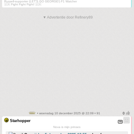
Russell-supporter (LET'S GO GEORGE!) F1 Watcher
🇺🇦 Fight Fight Fight! 🇺🇦
▼ Advertentie door Refinery89
• woensdag 10 december 2025 @ 22:09 • 91
Starhopper
Nova is mijn prinses