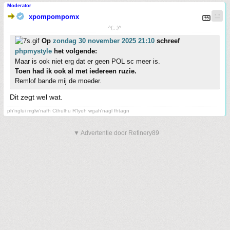
Moderator
xpompompomx
^(;,;)^
Op
zondag 30 november 2025 21:10
schreef
phpmystyle
het volgende:
Maar is ook niet erg dat er geen POL sc meer is.
Toen had ik ook al met iedereen ruzie.
Remlof bande mij de moeder.
Dit zegt wel wat.
ph'nglui mglw'nafh Cthulhu R'lyeh wgah'nagl fhtagn
▼ Advertentie door Refinery89