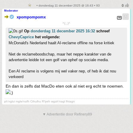
• donderdag 11 december 2025 @ 16:43 • 93
Moderator
xpompompomx
^(;,;)^
Op
donderdag 11 december 2025 16:32
schreef
ChevyCaprice
het volgende:
McDonald's Nederland haalt AI-reclame offline na forse kritiek
Niet de reclameboodschap, maar het neppe karakter van de
advertentie leidde tot een golf van ophef op sociale media.
Een AI reclame is volgens mij wel vaker nep, of heb ik dat nou
verkeerd
En dan is zelfs dat MacDo eten ook al niet erg echt te noemen.
ph'nglui mglw'nafh Cthulhu R'lyeh wgah'nagl fhtagn
▼ Advertentie door Refinery89