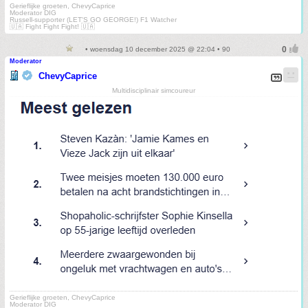
Gerieflijke groeten, ChevyCaprice
Moderator DIG
Russell-supporter (LET'S GO GEORGE!) F1 Watcher
🇺🇦 Fight Fight Fight! 🇺🇦
• woensdag 10 december 2025 @ 22:04 • 90
Moderator
ChevyCaprice
Multidisciplinair simcoureur
Gerieflijke groeten, ChevyCaprice
Moderator DIG