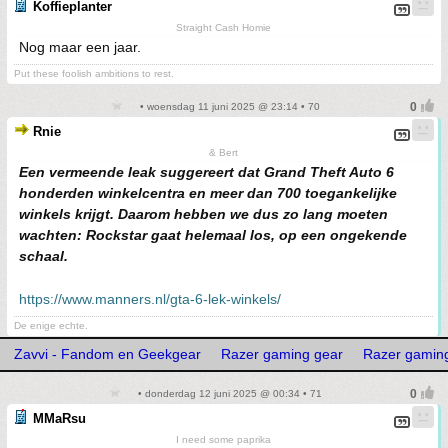
Koffieplanter
Straight Cash Homie
Nog maar een jaar.
Put these foolish ambitions to rest.
• woensdag 11 juni 2025 @ 23:14 • 70
Rnie
& Bert
Een vermeende leak suggereert dat Grand Theft Auto 6
honderden winkelcentra en meer dan 700 toegankelijke
winkels krijgt. Daarom hebben we dus zo lang moeten
wachten: Rockstar gaat helemaal los, op een ongekende
schaal.
https://www.manners.nl/gta-6-lek-winkels/
De enige echte.
Zavvi - Fandom en Geekgear
Razer gaming gear
Razer gamin
• donderdag 12 juni 2025 @ 00:34 • 71
MMaRsu
I need some paprika