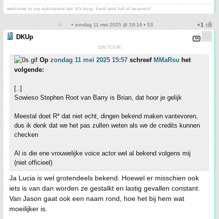
welcome to my submarine lair. It's long, hard and full of seamen!
• zondag 11 mei 2025 @ 19:16 • 53
DKUp
ON TOUR
Op
zondag 11 mei 2025 15:57
schreef
MMaRsu
het
volgende:
[..]
Sowieso Stephen Root van Barry is Brian, dat hoor je gelijk
Meestal doet R* dat niet echt, dingen bekend maken vantevoren,
dus ik denk dat we het pas zullen weten als we de credits kunnen
checken
Al is die ene vrouwelijke voice actor wel al bekend volgens mij
(niet officieel)
Ja Lucia is wel grotendeels bekend. Hoewel er misschien ook
iets is van dan worden ze gestalkt en lastig gevallen constant.
Van Jason gaat ook een naam rond, hoe het bij hem wat
moeilijker is.