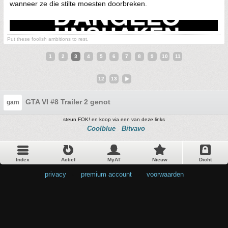
wanneer ze die stilte moesten doorbreken.
Put these foolish ambitions to rest.
1
2
3
4
5
6
7
8
9
10
11
12
13
GTA VI #8 Trailer 2 genot
gam
steun FOK! en koop via een van deze links
Coolblue
Bitvavo
Index
Actief
MyAT
Nieuw
Dicht
privacy
•
premium account
•
voorwaarden