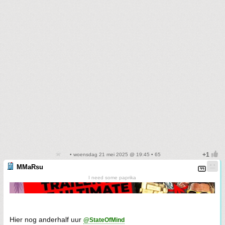
• woensdag 21 mei 2025 @ 19:45 • 65
MMaRsu
I need some paprika
Hier nog anderhalf uur
@StateOfMind