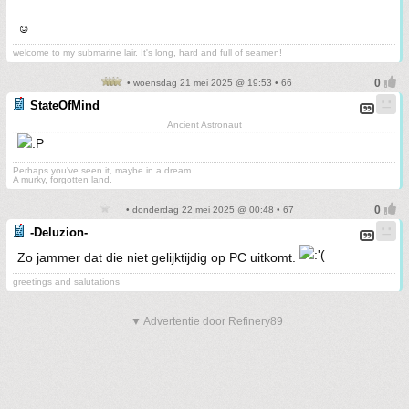
☺️
welcome to my submarine lair. It's long, hard and full of seamen!
• woensdag 21 mei 2025 @ 19:53 • 66
StateOfMind
Ancient Astronaut
Perhaps you've seen it, maybe in a dream.
A murky, forgotten land.
• donderdag 22 mei 2025 @ 00:48 • 67
-Deluzion-
Zo jammer dat die niet gelijktijdig op PC uitkomt.
greetings and salutations
▼ Advertentie door Refinery89