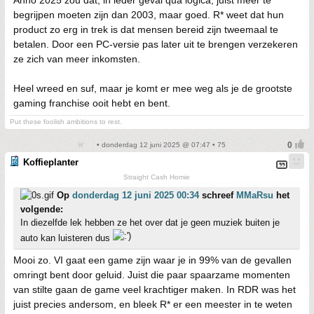
Anno 2025 zou dat, in ieder geval qua logica, juist meer te
begrijpen moeten zijn dan 2003, maar goed. R* weet dat hun
product zo erg in trek is dat mensen bereid zijn tweemaal te
betalen. Door een PC-versie pas later uit te brengen verzekeren
ze zich van meer inkomsten.
Heel wreed en suf, maar je komt er mee weg als je de grootste
gaming franchise ooit hebt en bent.
Put these foolish ambitions to rest.
• donderdag 12 juni 2025 @ 07:47 • 75
Koffieplanter
Straight Cash Homie
Op
donderdag 12 juni 2025 00:34
schreef
MMaRsu
het
volgende:
In diezelfde lek hebben ze het over dat je geen muziek buiten je
auto kan luisteren dus
Mooi zo. VI gaat een game zijn waar je in 99% van de gevallen
omringt bent door geluid. Juist die paar spaarzame momenten
van stilte gaan de game veel krachtiger maken. In RDR was het
juist precies andersom, en bleek R* er een meester in te weten