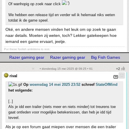
Of wanhopig op zoek naar click
We hebben een release tijd en verder wil ik helemaal niks weten
totdat ik de game speel.
Oké, en andere mensen vinden het leuk om op zoek te gaan
naar details. Moeten zij weten, toch? Lekker gatekeepen hoe
iemand een game ervaart, jeetje.
Put these foolish ambitions to rest.
Razer gaming gear
Razer gaming gear
Big Fish Games
• donderdag 15 mei 2025 @ 09:25 • 61
rival
Op
woensdag 14 mei 2025 23:52
schreef
StateOfMind
het volgende:
[..]
Als je idd een trailer (niets meer en niets minder) tot treurens toe
gaat ontleden voor mogelijke betekenissen, dan heb je idd tijd
teveel.
Als je op een forum gaat miepen over mensen die een trailer