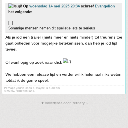
Op
woensdag 14 mei 2025 20:34
schreef
Evangelion
het volgende:
[..]
Sommige mensen nemen dit spelletje iets te serieus
Als je idd een trailer (niets meer en niets minder) tot treurens toe
gaat ontleden voor mogelijke betekenissen, dan heb je idd tijd
teveel.
Of wanhopig op zoek naar click
We hebben een release tijd en verder wil ik helemaal niks weten
totdat ik de game speel.
Perhaps you've seen it, maybe in a dream.
A murky, forgotten land.
▼ Advertentie door Refinery89