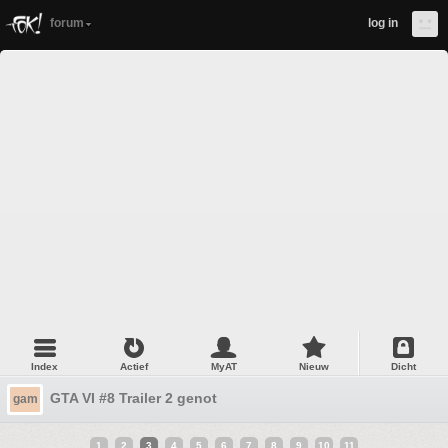
forum
log in
Index
Actief
MyAT
Nieuw
Dicht
GTA VI #8 Trailer 2 genot
gam
1
2
3
4
5
6
7
8
9
10
11