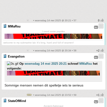
• woensdag 14 mei 2025 @ 20:21 • 57
MMaRsu
I need some paprika
welcome to my submarine lair. It's long, hard and full of seamen!
• woensdag 14 mei 2025 @ 20:34 • 58
Evangelion
Op
woensdag 14 mei 2025 20:21
schreef
MMaRsu
het
volgende:
Sommige mensen nemen dit spelletje iets te serieus
• woensdag 14 mei 2025 @ 23:52 • 59
StateOfMind
Ancient Astronaut