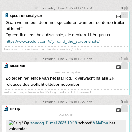
• zondag 11 mei 2025 @ 19:18 • 54
spectrumanalyser
Gaan we meteen door met speculeren wanneer de derde trailer
uit komt?
Op reddit al een hele discussie, die denken 11 Augustus.
https://www.reddit.com/r/(...)and_the_screenshots/
Roses are red, violets are blue. Invalid character '}' at line 32
• zondag 11 mei 2025 @ 19:19 • 55
MMaRsu
I need some paprika
Zo tegen het einde van het jaar idd. Ik verwacht na alle 2K
releases dus wellicht oktober november
welcome to my submarine lair. It's long, hard and full of seamen!
• zondag 11 mei 2025 @ 19:23 • 56
DKUp
ON TOUR
Op
zondag 11 mei 2025 19:19
schreef
MMaRsu
het
volgende: