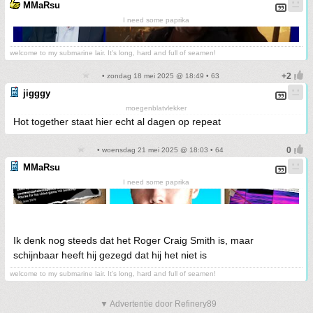
MMaRsu
I need some paprika
welcome to my submarine lair. It's long, hard and full of seamen!
• zondag 18 mei 2025 @ 18:49 • 63
jigggy
moegenblatvlekker
Hot together staat hier echt al dagen op repeat
• woensdag 21 mei 2025 @ 18:03 • 64
MMaRsu
I need some paprika
Ik denk nog steeds dat het Roger Craig Smith is, maar
schijnbaar heeft hij gezegd dat hij het niet is
welcome to my submarine lair. It's long, hard and full of seamen!
▼ Advertentie door Refinery89