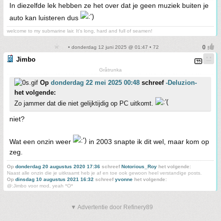
In diezelfde lek hebben ze het over dat je geen muziek buiten je
auto kan luisteren dus
welcome to my submarine lair. It's long, hard and full of seamen!
• donderdag 12 juni 2025 @ 01:47 • 72
Jimbo
Gråtrunka
Op
donderdag 22 mei 2025 00:48
schreef
-Deluzion-
het volgende:
Zo jammer dat die niet gelijktijdig op PC uitkomt.
niet?
Wat een onzin weer
in 2003 snapte ik dit wel, maar kom op
zeg.
Op
donderdag 20 augustus 2020 17:36
schreef
Notorious_Roy
het volgende:
Naast alle onzin die je uitkraamt heb je af en toe ook gewoon heel verstandige posts.
Op
dinsdag 10 augustus 2021 16:32
schreef
yvonne
het volgende:
@:Jimbo voor mod, yeah *O*
▼ Advertentie door Refinery89