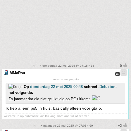
• donderdag 22 mei 2025 @ 07:18 • 68
MMaRsu
I need some paprika
Op
donderdag 22 mei 2025 00:48
schreef
-Deluzion-
het volgende:
Zo jammer dat die niet gelijktijdig op PC uitkomt.
Ik heb al een ps5 in huis, basically alleen voor gta 6.
welcome to my submarine lair. It's long, hard and full of seamen!
• maandag 26 mei 2025 @ 07:03 • 69