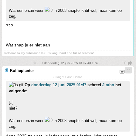
Wat een onzin weer
in 2003 snapte ik dit wel, maar kom op
zeg.
???
Wat snap je er niet aan
welcome to my submarine lair. It's long, hard and full of seamen!
• donderdag 12 juni 2025 @ 07:43 • 74
Koffieplanter
Straight Cash Homie
Op
donderdag 12 juni 2025 01:47
schreef
Jimbo
het
volgende:
[..]
niet?
Wat een onzin weer
in 2003 snapte ik dit wel, maar kom op
zeg.