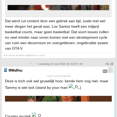
Dat werd cut content door een gebrek aan tijd, zoals met wel
meer dingen het geval was. Los Santos heeft een miljard
basketbal courts, maar geen basketbal. Dat soort issues zullen
nu veel minder naar voren komen met een development cycle
van ruim een decennium en overgebleven, ongebruikte assets
van GTA V.
Put these foolish ambitions to rest.
• zaterdag 10 mei 2025 @ 22:20 • 45
MMaRsu
I need some paprika
Deze is toch ook wel gruwelijk hoor, kende hem nog niet, maar
Tammy is wel sick (stand by your man
)
Country muziek