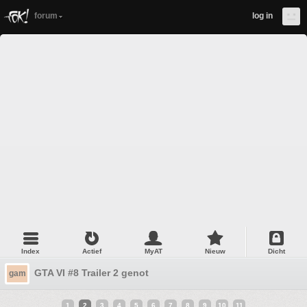
forum
log in
Index
Actief
MyAT
Nieuw
Dicht
GTA VI #8 Trailer 2 genot
gam
1
2
3
4
5
6
7
8
9
10
11