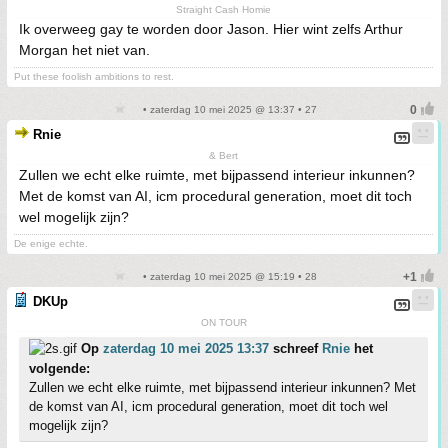
Straight Cash Homie
Ik overweeg gay te worden door Jason. Hier wint zelfs Arthur
Morgan het niet van.
Put these foolish ambitions to rest.
• zaterdag 10 mei 2025 @ 13:37 • 27
Rnie
& Bert
Zullen we echt elke ruimte, met bijpassend interieur inkunnen?
Met de komst van AI, icm procedural generation, moet dit toch
wel mogelijk zijn?
De enige echte.
• zaterdag 10 mei 2025 @ 15:19 • 28
DKUp
ON TOUR
Op
zaterdag 10 mei 2025 13:37
schreef
Rnie
het
volgende:
Zullen we echt elke ruimte, met bijpassend interieur inkunnen? Met
de komst van AI, icm procedural generation, moet dit toch wel
mogelijk zijn?