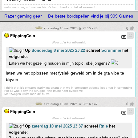
welcome to my submarine lair. It's long, hard and full of seamen!
Razer gaming gear
De beste bordspellen vind je bij 999 Games
• zaterdag 10 mei 2025 @ 23:15 • 46
FlippingCoin
Weer zo'n kut millennial.
Op
donderdag 8 mei 2025 23:22
schreef
Scrummie
het
volgende:
Laten we het gezellig houden in mijn topic, oké jongens?
laten we het oplossen met fysiek geweld om in de gta vibe te
blijven
I think that it’s extraordinarily important that we in computer science keep fun in computing
For all who deny the struggle, the triumphant overcome
Met zwijgen kruist men de duivel
• zaterdag 10 mei 2025 @ 23:16 • 47
FlippingCoin
Weer zo'n kut millennial.
Op
zaterdag 10 mei 2025 13:37
schreef
Rnie
het
volgende: