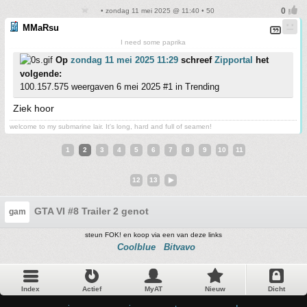
• zondag 11 mei 2025 @ 11:40 • 50
MMaRsu
I need some paprika
Op
zondag 11 mei 2025 11:29
schreef
Zipportal
het
volgende:
100.157.575 weergaven 6 mei 2025 #1 in Trending
Ziek hoor
welcome to my submarine lair. It's long, hard and full of seamen!
1
2
3
4
5
6
7
8
9
10
11
12
13
GTA VI #8 Trailer 2 genot
gam
steun FOK! en koop via een van deze links
Coolblue
Bitvavo
Index
Actief
MyAT
Nieuw
Dicht