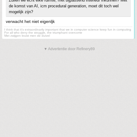
Zullen we echt elke ruimte, met bijpassend interieur inkunnen? Met
de komst van AI, icm procedural generation, moet dit toch wel
mogelijk zijn?
verwacht het niet eigenljk
I think that it’s extraordinarily important that we in computer science keep fun in computing
For all who deny the struggle, the triumphant overcome
Met zwijgen kruist men de duivel
▼ Advertentie door Refinery89