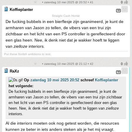
• zaterdag 10 mei 2025 @ 20:52 • 41
Koffieplanter
Straight Cash Homie
De fucking bubbels in een bierflesje zijn geanimeerd, je kunt de
armharen van Jason zo tellen, de vibers van een trui zijn
zichtbaar en het licht van een PS controller is gereflecteerd door
een glas heen. Nee, ik denk niet dat je wakker hoeft te liggen
van
zielloze
interiors.
Put these foolish ambitions to rest.
• zaterdag 10 mei 2025 @ 21:12 • 42
RaXz
Op
zaterdag 10 mei 2025 20:52
schreef
Koffieplanter
het volgende:
De fucking bubbels in een bierflesje zijn geanimeerd, je kunt de
armharen van Jason zo tellen, de vibers van een trui zijn zichtbaar
en het licht van een PS controller is gereflecteerd door een glas
heen. Nee, ik denk niet dat je wakker hoeft te liggen van
zielloze
interiors.
Al die interiors moeten ook nog getest worden, die resources
kunnen ze beter in iets anders steken als je het mij vraagt.