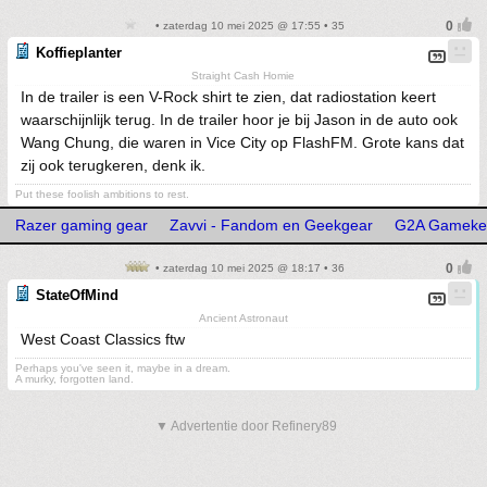
• zaterdag 10 mei 2025 @ 17:55 • 35
Koffieplanter
Straight Cash Homie
In de trailer is een V-Rock shirt te zien, dat radiostation keert
waarschijnlijk terug. In de trailer hoor je bij Jason in de auto ook
Wang Chung, die waren in Vice City op FlashFM. Grote kans dat
zij ook terugkeren, denk ik.
Put these foolish ambitions to rest.
Razer gaming gear
Zavvi - Fandom en Geekgear
G2A Gamekey
• zaterdag 10 mei 2025 @ 18:17 • 36
StateOfMind
Ancient Astronaut
West Coast Classics ftw
Perhaps you've seen it, maybe in a dream.
A murky, forgotten land.
▼ Advertentie door Refinery89