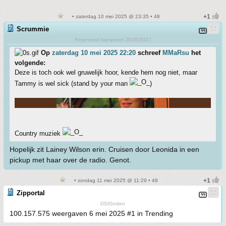
• zaterdag 10 mei 2025 @ 23:35 • 48
Scrummie
Feyenoord kampioen 2026/2027
Op
zaterdag 10 mei 2025 22:20
schreef
MMaRsu
het
volgende:
Deze is toch ook wel gruwelijk hoor, kende hem nog niet, maar
Tammy is wel sick (stand by your man
)
Country muziek
Hopelijk zit Lainey Wilson erin. Cruisen door Leonida in een
pickup met haar over de radio. Genot.
• zondag 11 mei 2025 @ 11:29 • 49
Zipportal
DSIGoden
100.157.575 weergaven 6 mei 2025 #1 in Trending