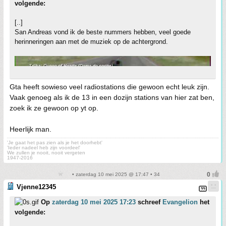
volgende:
[..]
San Andreas vond ik de beste nummers hebben, veel goede
herinneringen aan met de muziek op de achtergrond.
Gta heeft sowieso veel radiostations die gewoon echt leuk zijn.
Vaak genoeg als ik de 13 in een dozijn stations van hier zat ben,
zoek ik ze gewoon op yt op.
Heerlijk man.
'Je gaat het pas zien als je het doorhebt'
'Ieder nadeel heb zijn voordeel'
We zullen je nooit, nooit vergeten
1947-2016
• zaterdag 10 mei 2025 @ 17:47 • 34
Vjenne12345
Op
zaterdag 10 mei 2025 17:23
schreef
Evangelion
het
volgende: