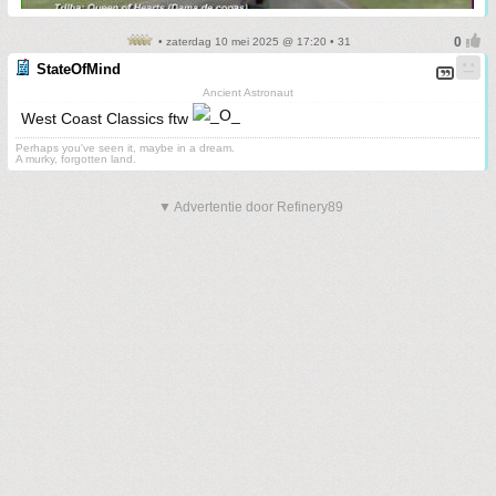
• zaterdag 10 mei 2025 @ 17:20 • 31
StateOfMind
Ancient Astronaut
West Coast Classics ftw
Perhaps you've seen it, maybe in a dream.
A murky, forgotten land.
▼ Advertentie door Refinery89