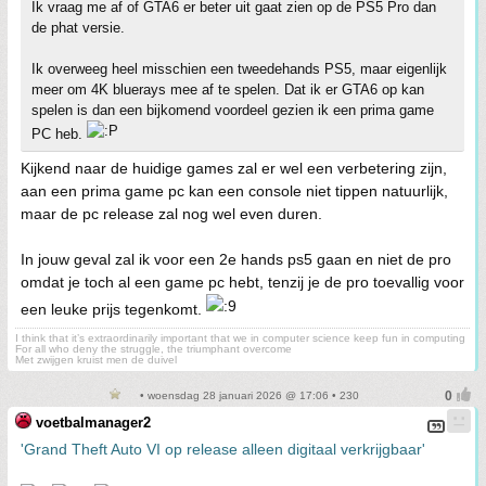
Ik vraag me af of GTA6 er beter uit gaat zien op de PS5 Pro dan
de phat versie.
Ik overweeg heel misschien een tweedehands PS5, maar eigenlijk
meer om 4K bluerays mee af te spelen. Dat ik er GTA6 op kan
spelen is dan een bijkomend voordeel gezien ik een prima game
PC heb.
Kijkend naar de huidige games zal er wel een verbetering zijn,
aan een prima game pc kan een console niet tippen natuurlijk,
maar de pc release zal nog wel even duren.
In jouw geval zal ik voor een 2e hands ps5 gaan en niet de pro
omdat je toch al een game pc hebt, tenzij je de pro toevallig voor
een leuke prijs tegenkomt.
I think that it’s extraordinarily important that we in computer science keep fun in computing
For all who deny the struggle, the triumphant overcome
Met zwijgen kruist men de duivel
• woensdag 28 januari 2026 @ 17:06 • 230
voetbalmanager2
'Grand Theft Auto VI op release alleen digitaal verkrijgbaar'