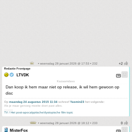
• woensdag 28 januari 2026 @ 17:53 • 232
Redactie Frontpage
LTVDK
Kazaamdavu
Dan koop ik hem maar niet op release, ik wil hem gewoon op
disc
Op
maandag 24 augustus 2015 11:34
schreef
Yasmin23
het volgende:
Als je maar genoeg moeite doet past alles.
_____
TV / Het post-apocalyptische/dystopische film topic
• woensdag 28 januari 2026 @ 18:12 • 233
MisterFox