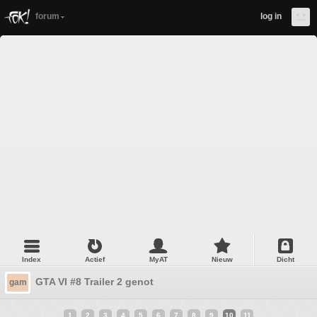
forum
log in
Index
Actief
MyAT
Nieuw
Dicht
GTA VI #8 Trailer 2 genot
gam
1
2
3
4
5
6
7
8
9
10
11