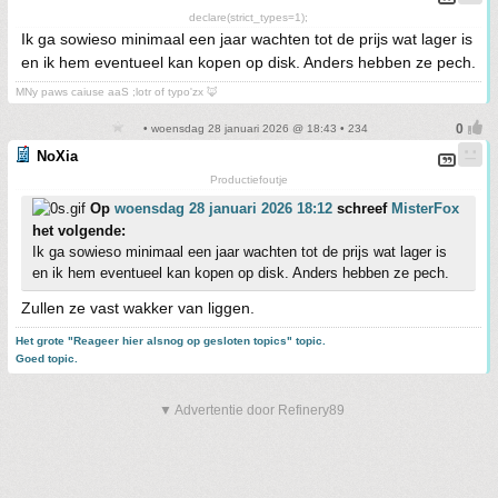
declare(strict_types=1);
Ik ga sowieso minimaal een jaar wachten tot de prijs wat lager is
en ik hem eventueel kan kopen op disk. Anders hebben ze pech.
MNy paws caiuse aaS ;lotr of typo'zx 🦊
• woensdag 28 januari 2026 @ 18:43 • 234
NoXia
Productiefoutje
Op
woensdag 28 januari 2026 18:12
schreef
MisterFox
het volgende:
Ik ga sowieso minimaal een jaar wachten tot de prijs wat lager is
en ik hem eventueel kan kopen op disk. Anders hebben ze pech.
Zullen ze vast wakker van liggen.
Het grote "Reageer hier alsnog op gesloten topics" topic.
Goed topic.
▼ Advertentie door Refinery89