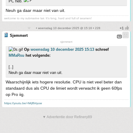
PC heb.
Neuh ga daar maar niet van uit.
welcome to my submarine lair. It's long, hard and full of seamen!
• woensdag 10 december 2025 @ 15:16 • 228
Sjemmert
sjemmert
Op
woensdag 10 december 2025 15:13
schreef
MMaRsu
het volgende:
[..]
Neuh ga daar maar niet van uit.
Waarschijnlijk iets hogere resolutie. CPU is niet veel beter dan
standaard dus als CPU de limiet wordt verwacht ik geen 60fps
op Pro iig.
https://youtu.be/-N4jf6rtyuw
▼ Advertentie door Refinery89